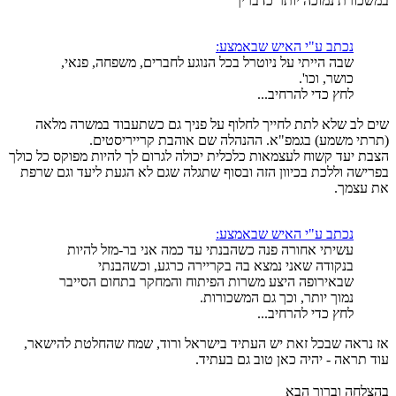
במשכורת נמוכה יותר כדבריך
נכתב ע"י האיש שבאמצע:
שבה הייתי על ניוטרל בכל הנוגע לחברים, משפחה, פנאי,
כושר, וכו'.
לחץ כדי להרחיב...
שים לב שלא לתת לחייך לחלוף על פניך גם כשתעבוד במשרה מלאה
(תרתי משמע) בגמפ"א. ההנהלה שם אוהבת קרייריסטים.
הצבת יעד קשוח לעצמאות כלכלית יכולה לגרום לך להיות מפוקס כל כולך
בפרישה וללכת בכיוון הזה ובסוף שתגלה שגם לא הגעת ליעד וגם שרפת
את עצמך.
נכתב ע"י האיש שבאמצע:
עשיתי אחורה פנה כשהבנתי עד כמה אני בר-מזל להיות
בנקודה שאני נמצא בה בקריירה כרגע, וכשהבנתי
שבאירופה היצע משרות הפיתוח והמחקר בתחום הסייבר
נמוך יותר, וכך גם המשכורות.
לחץ כדי להרחיב...
אז נראה שבכל זאת יש העתיד בישראל ורוד, שמח שהחלטת להישאר,
עוד תראה - יהיה כאן טוב גם בעתיד.
בהצלחה וברוך הבא