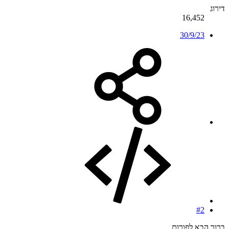
דירוג
16,452
30/9/23
#2
ברוך הבא לפורום.