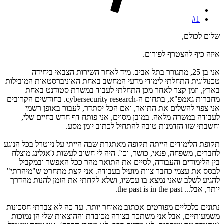
#1
שלום לכולם,
איזה כיף להצטרף לפורום.
אני בן 25, מתגורר בתל אביב. מיד לאחר השירות הצבאי ביחידה
טכנולוגית התחלתי לימודי מדעי המחשב באחת האוניברסטאות המובילות
בארץ, וזמן קצר לאחר מכן התחלתי לעבוד במשרת סטודנט באחת
מחברות גאמפ"א, בתחום ה-cybersecurity research. בחודשים הקרובים
אני צפוי להשלים את התואר, ואם הכל יסתדר, לעבור באופן רשמי
לעבודה במשרה מלאה. במובן מסוים, אני פותח דף חדש בחיים שלי,
וחשבתי שזו הזדמנות טובה להתחיל לכתוב יומן מסע.
תקופת הלימודים הייתה תקופה מאתגרת שבה הייתי על ניוטרל בכל הנוגע
לחברים, משפחה, פנאי, כושר, וכו'. היה לי חשוב לעשות ג'אגלינג מוצלח
בין הלימודים והעבודה, לסיים את התואר מהר ככל האפשר ובמקביל
לבסס את עצמי כחבר צוות מועיל בעבודה. אני קצת מתחרט ש"מיהרתי"
להגיע לשלב שאני נמצא בו עכשיו, ושלא לקחתי את הזמן להנות מהדרך
יותר, אבל... the past is in the past.
נתונים כלכליים מפורטים אכתוב מאוחר יותר. עד כה לא צברתי חסכונות
משמעותיים, אבל אני משתכר בצורה מכובדת וההוצאות שלי הן נמוכות