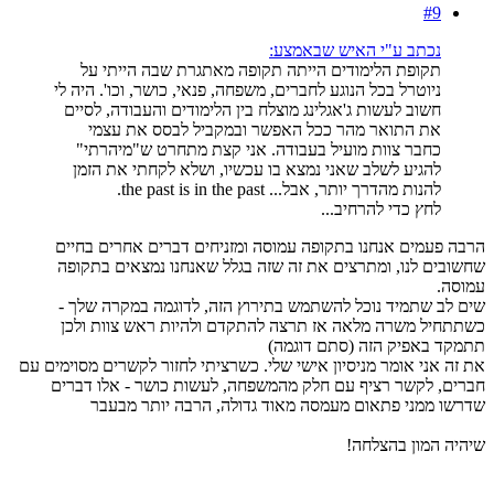
#9
נכתב ע"י האיש שבאמצע:
תקופת הלימודים הייתה תקופה מאתגרת שבה הייתי על
ניוטרל בכל הנוגע לחברים, משפחה, פנאי, כושר, וכו'. היה לי
חשוב לעשות ג'אגלינג מוצלח בין הלימודים והעבודה, לסיים
את התואר מהר ככל האפשר ובמקביל לבסס את עצמי
כחבר צוות מועיל בעבודה. אני קצת מתחרט ש"מיהרתי"
להגיע לשלב שאני נמצא בו עכשיו, ושלא לקחתי את הזמן
להנות מהדרך יותר, אבל... the past is in the past.
לחץ כדי להרחיב...
הרבה פעמים אנחנו בתקופה עמוסה ומזניחים דברים אחרים בחיים
שחשובים לנו, ומתרצים את זה שזה בגלל שאנחנו נמצאים בתקופה
עמוסה.
שים לב שתמיד נוכל להשתמש בתירוץ הזה, לדוגמה במקרה שלך -
כשתתחיל משרה מלאה אז תרצה להתקדם ולהיות ראש צוות ולכן
תתמקד באפיק הזה (סתם דוגמה)
את זה אני אומר מניסיון אישי שלי. כשרציתי לחזור לקשרים מסוימים עם
חברים, לקשר רציף עם חלק מהמשפחה, לעשות כושר - אלו דברים
שדרשו ממני פתאום מעמסה מאוד גדולה, הרבה יותר מבעבר
שיהיה המון בהצלחה!