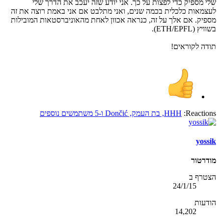
שלי מספיק כדי לפצות על כך. אני יודע שזה יעכב את הדרך שלי
לעצמאות כלכלית בכמה שנים, ואני מתלבט אם אני באמת רוצה את זה
מספיק. אם אלך על זה, כנראה אכוון לאחת מהאוניברסטאות המובילות
בשוויץ (ETH/EPFL).
תודה לקוראים!
Reactions:
HHH
,
בת העמק
,
Dončić
ו-5 משתמשים נוספים
yossik
מודרטור
הצטרף ב
24/1/15
הודעות
14,202