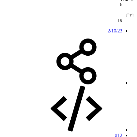
6
דירוג
19
2/10/23
#12