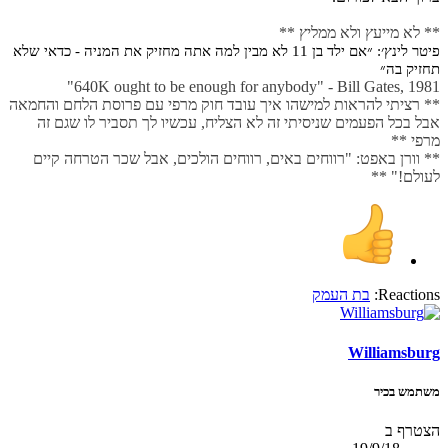
** לא מייעץ ולא ממליץ **
פיטר לינץ׳: ״אם ילד בן 11 לא מבין למה אתה מחזיק את המניה - כדאי שלא
תחזיק בה״
640K ought to be enough for anybody" - Bill Gates, 1981"
** רציתי להראות למישהו איך עובד חוק מרפי עם פרוסת הלחם והחמאה
אבל בכל הפעמים שניסיתי זה לא הצליח, עכשיו לך תסביר לו שגם זה
מרפי **
** וורן באפט: "רווחים באים, רווחים הולכים, אבל שכר הטרחה קיים
לעולם!" **
Reactions:
בת העמק
Williamsburg
משתמש בכיר
הצטרף ב