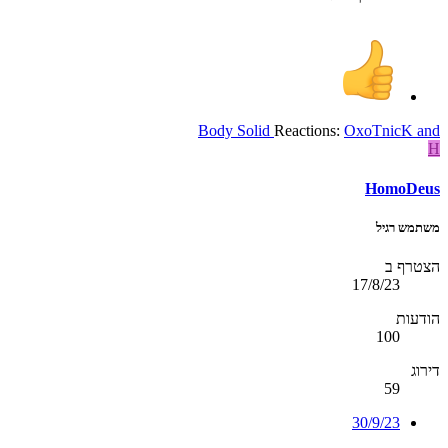
Body Solid
Reactions:
OxoTnicK
and
H
HomoDeus
משתמש רגיל
הצטרף ב
17/8/23
הודעות
100
דירוג
59
30/9/23