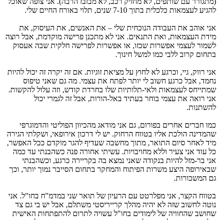
(מתגורר עם שותפים, לא מחזיק רכב, לא מבזבז הרבה). אני צופה שאוכל
להגיע לעצמאות כלכלית בתוך 7-10 שנים, תלוי באורח החיים שלי.
אני אוהב את העבודה הנוכחית שלי – את האנשים, את העיסוק, את
מידת העצמאות, ואת התנאים. אני לא מתכנן פרישה מוקדמת, אבל רוצה
לשמור לעצמי אפשרות שכזו, או אפשרות לפרישה חלקית שבה אעסוק
בתחום קרוב ללבי כמו למשל חינוך.
אני רווק, גיי, וכרגע לא לחוץ על מציאת זוגיות. אם זה יקרה זה יכול להיות
נחמד, אבל כרגע חשוב לי יותר לפתח את עצמי. מה גם שאני טיפוס
שמתייחס לעצמאות ולאי-תלותיות שלו בחרדת קודש, וזה עלול להקשות.
אני רואה את עצמי בוחר בעתיד באל-הורות, אבל זה לגמרי יכול
להשתנות.
כמו חברים אחרים בפורום, גם אני מודאג מהכיוון הפוליטי והדמוגרפי
שהמדינה הולכת אליו בטווח הרחוק. יש לי דרכון אירופאי, ושקלתי הגירה
מיד לאחר סיום התואר, מתוך מחשבה שעדיף להגר מוקדם ככל האפשר,
כל עוד אני צעיר וללא מחויבויות. עשיתי אחורה פנה כשהבנתי עד כמה
אני בר-מזל להיות בנקודה שאני נמצא בה בקריירה כרגע, וכשהבנתי
שבאירופה היצע משרות הפיתוח והמחקר בתחום הסייבר נמוך יותר, וכך
גם המשכורות.
בטווח הקצר, אני מפלרטט עם הרעיון של תואר שני במדמ"ח בחו"ל. אני
נוטה לחשוב שזה לא יהיה מהלך קרייריסטי משתלם, אבל יש בי גם צד
שחושב שהחוויה של לימודים בחו"ל עשויה לתרום להתפתחות האישית