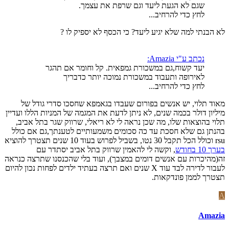
שגם לא הגעת ליעד וגם שרפת את עצמך.
לחץ כדי להרחיב...
לא הבנתי למה שלא יגיע ליעד? כי הכסף לא יספיק לו ?
נכתב ע"י Amazia:
יעד קשוח,גם במשכורת גמפאית. קל וחומר אם תהגר
לאירופה ותעבוד במשכורת נמוכה יותר כדבריך
לחץ כדי להרחיב...
מאוד תלוי, יש אנשים בפורום שעבדו בגאמפא שחסכו סדרי גודל של
מיליון דולר בכמה שנים, לא ניתן לדעת את המגמה של המניות הללו ועדיין
תלוי בהוצאות שלו, מה שכן נראה לי לא ריאלי, שרווק שגר בתל אביב,
בהנתן גם שלא חסכת עד כה סכומים משמעותיים לטענתך,גם אם כולל
rsu וכולל הכל תקבל 30 נטו, בשביל לפרוש בעוד 10 שנים תצטרך להוציא
בערך 10 בחודש
, וקשה לי להאמין שרווק בתל אביב יסתדר עם
זה(מהיכרות עם אנשים דומים במצבך), ועוד בלי שהכנסנו שתרצה כנראה
לעבור לדירה לבד עוד X שנים ואם תרצה בעתיד ילדים לפחות נכון להיום
תצטרך לממן פונדקאות.
A
Amazia