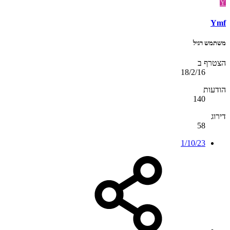
Y
Ymf
משתמש רגיל
הצטרף ב
18/2/16
הודעות
140
דירוג
58
1/10/23