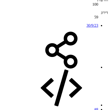
100
דירוג
59
30/9/23
#8