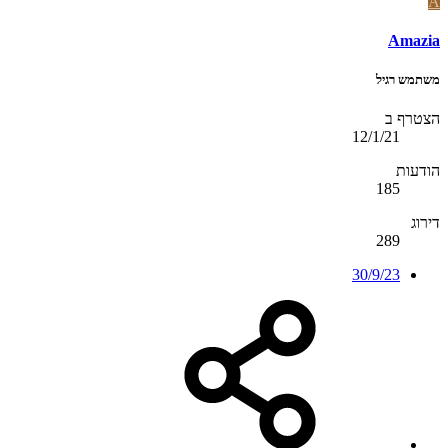
A
Amazia
משתמש רגיל
הצטרף ב
12/1/21
הודעות
185
דירוג
289
30/9/23