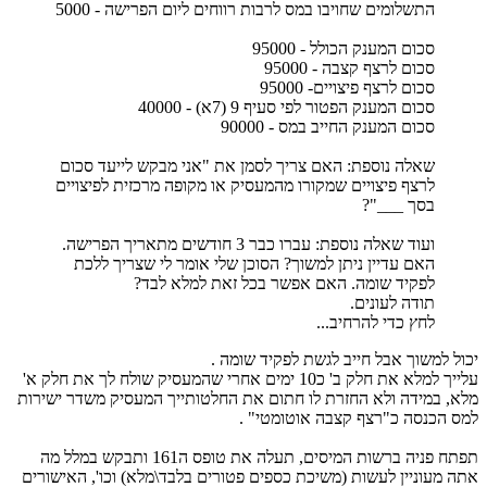
התשלומים שחויבו במס לרבות רווחים ליום הפרישה - 5000
סכום המענק הכולל - 95000
סכום לרצף קצבה - 95000
סכום לרצף פיצויים- 95000
סכום המענק הפטור לפי סעיף 9 (7א) - 40000
סכום המענק החייב במס - 90000
שאלה נוספת: האם צריך לסמן את "אני מבקש לייעד סכום
לרצף פיצויים שמקורו מהמעסיק או מקופה מרכזית לפיצויים
בסך ___"?
ועוד שאלה נוספת: עברו כבר 3 חודשים מתאריך הפרישה.
האם עדיין ניתן למשוך? הסוכן שלי אומר לי שצריך ללכת
לפקיד שומה. האם אפשר בכל זאת למלא לבד?
תודה לעונים.
לחץ כדי להרחיב...
יכול למשוך אבל חייב לגשת לפקיד שומה .
עלייך למלא את חלק ב' כ10 ימים אחרי שהמעסיק שולח לך את חלק א'
מלא, במידה ולא החזרת לו חתום את החלטותייך המעסיק משדר ישירות
למס הכנסה כ"רצף קצבה אוטומטי" .
תפתח פניה ברשות המיסים, תעלה את טופס ה161 ותבקש במלל מה
אתה מעוניין לעשות (משיכת כספים פטורים בלבד\מלא) וכו', האישורים