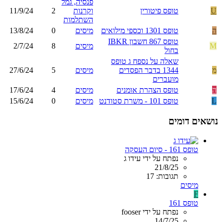
פנסיה, גמל
U
טופס פיטורין
וקרנות
2
11/9/24
השתלמות
ה
טופס 1301 וכספי מילואים
מיסים
0
13/8/24
טופס 867 חשבון IBKR
M
מיסים
8
2/7/24
בחול
שאלה על נספח ג טופס
מ
1344 בדבר הפסדים
מיסים
5
27/6/24
מועברים
ה
טופס הצהרת אומנים
מיסים
4
17/6/24
L
טופס 101 - משרת סטודנט
מיסים
0
15/6/24
נושאים דומים
טופס 161 - סיום העסקה
נפתח על ידי עידו ג
21/8/25
תגובות: 17
מיסים
F
טופס 161
נפתח על ידי fooser
14/7/25