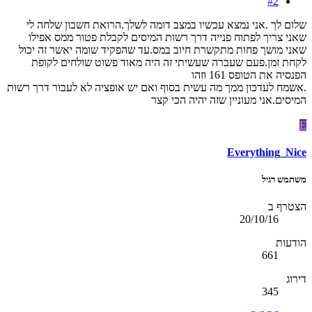
#2
שלום לך .אני נמצא עכשיו במצב דומה לשלך.הרואת חשבון שלחה לי
שאני צריך לפתוח פנייה דרך רשות המיסים לקבלת פטור ממס אפילו
שאני מושך פחות מתקשרת חיוב במס.עד שהפקיד שומה יאשר זה יכול
לקחת זמן.פעם שעברה שעשיתי זה היה מאוד פשוט שולחים לקופת
הפנסיה את הטופס 161 וזהו
.אשמח לעדכון ממך מה עשית בסוף ואם יש אופציה לא לעבור דרך רשות
המיסים.אני מעוניין שזה יהיה הכי קצר
E
Everything_Nice
משתמש רגיל
הצטרף ב
20/10/16
הודעות
661
דירוג
345