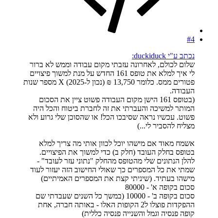
#4
נכתב ע"י duckiduck:
שלום לכולם, לאחרונה עזבתי מקום עבודה וממש לא ברור
לי איך למלא את טופס 161 החדש על מנת למשוך פיצויים
פטורים ממס. כלומר 13,750 ₪ (נכון ל-2025) X מספר שנות
העבודה.
(בטופס 161 הישן מקום העבודה פשוט ציין את הסכום
המותר למשיכה והעברתי את זה לחברת ביטוח והכל היה
פשוט. עכשיו נראה שסיבכו הכל! או שהסוכן שלי גרוע ולא
מצליח להסביר לי...)
אשמח מאוד אם מישהו יוכל לכוון אותי מה צריך למלא
בטופס בחלק העובד (חלק ב) כדי למשוך את הפיצויים.
להלן הנתונים שלי מהטופס מהחלק "נתוני עזר לעובד" -
שמתי את כל המספרים כך שאולי החישוב הזה יעזור לעוד
מישהו בעתיד. (שיניתי קצת את המספרים האמיתיים)
סכום בקופה א' - 80000
סכום בקופה ב' - 10000 (במשך כל השנים שעבדתי שם
ההפקדות פוצלו ל2 הקופות האלו - באותה חברה, אחת
קופה פנסיה וגמל והשנייה פנסיה כללית)