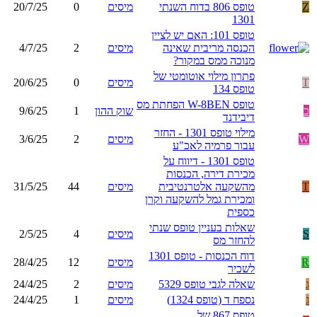
Z
טופס 806 בדוח השנתי
מיסים
0
20/7/25
1301
טופס 101: האם יש לציין
הכנסה מריבית שאינה
מיסים
2
4/7/25
מנוכה ממס במקור?
פתרון מילוי אוטומטי של
T
מיסים
0
20/6/25
טופס 134
טופס W-8BEN הפחתת מס
כ
שוק ההון
1
9/6/25
דיבידנד
מילוי טופס 1301 - החזר
W
מיסים
2
3/6/25
עבור פרמיה לאכ"ע
טופס 1301 - דיווח על
מכירת דירה, הכנסות
T
מהשקעה אלטרנטיבית
מיסים
44
31/5/25
ומכירת גמל להשקעה וקרן
כספית
שאלות בעניין טופס שנתי
S
מיסים
4
2/5/25
להחזר מס
דוח הכנסות - טופס 1301
R
מיסים
12
28/4/25
לשכיר
ג
שאלה לגבי טופס 5329
מיסים
2
24/4/25
ג
נספח ד (טופס 1324)
מיסים
1
24/4/25
טופס 867 של