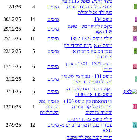
כיצד להגיש טופס 116א על
ר
מנת לקבל 2 נקודות זכות
מיסים
4
2/1/26
בגין ילד נטול יכולת
נ
טופס 134
מיסים
14
30/12/25
בקשה להחזר מס - טופס
G
מיסים
2
29/12/25
135 מקוון
Z
מילוי טופס 1322 ו-135
מיסים
11
25/12/25
טופס 867, קיזוז הפסדי הון
ר
כנגד הכנסה מרבית או
מיסים
5
22/12/25
מדיבידנד
טופס 1322 ו 1301 - אופן
G
מיסים
6
17/12/25
דיווח
טופס 101 - עבור מי ששכיר
י
מיסים
2
3/12/25
ומקבל פנסיה בו זמנית
בקשת החזר מס לשכירה-
מיסים
5
2/11/25
טופס 135 או 1301?
אי התאמה בין טופס 106 ו
פנסיה, גמל
H
דיווחים של קרן פנסיה
וקרנות
1
13/10/25
וביטוח מנהלים
השתלמות
מילוי טופס 1322 ו 1324
A
עבור הכנסות מדיבידנדים מ-
מיסים
12
27/9/25
RSU
דיווח קופת גמל להשקעה