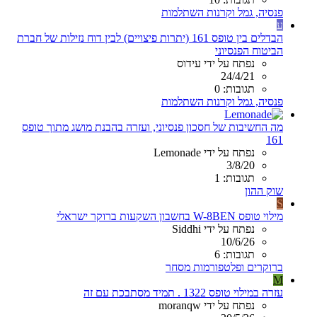
פנסיה, גמל וקרנות השתלמות
ע
הבדלים בין טופס 161 (יתרות פיצויים) לבין דוח נזילות של חברת
הביטוח הפנסיוני
נפתח על ידי עידוס
24/4/21
תגובות: 0
פנסיה, גמל וקרנות השתלמות
מה החשיבות של חסכון פנסיוני, ועזרה בהבנת מושג מתוך טופס
161
נפתח על ידי Lemonade
3/8/20
תגובות: 1
שוק ההון
S
מילוי טופס W-8BEN בחשבון השקעות ברוקר ישראלי
נפתח על ידי Siddhi
10/6/26
תגובות: 6
ברוקרים ופלטפורמות מסחר
M
עזרה במילוי טופס 1322 . תמיד מסתבכת עם זה
נפתח על ידי moranqw