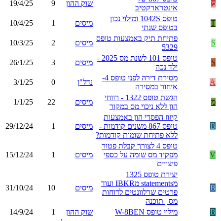
מ
שוק ההון
9
19/4/25
אינטרארקטיב
טופס 1042S ומילוי נכון
T
מיסים
1
10/4/25
בטופס שנתי
פתיחת תיק באמצעות טופס
S
מיסים
2
10/3/25
5329
טופס 101 לשנת מס 2025 -
S
מיסים
3
26/1/25
ילד נכה
מסירת דירה לפני טופס 4-
A
נדל"ן
0
3/1/25
איחור במסירה
הגשת טופס 1322 - רווחי
מ
מיסים
22
1/1/25
הון ללא ניכוי מס במקור
קיזוז הפסדי הון באמצעות
B
טופס 867 משנים קודמות -
מיסים
1
29/12/24
ללא פתיחת שומות קודמות?
טופס 4 לצורך קבלת פטור
V
מפקיד מס שומה על כספי
מיסים
1
15/12/24
פיצויים
יצירת טופס 1325
מstatements מIBKR ועוד
B
מיסים
10
31/10/24
פרטים שרלוונטים לדוחות
מס | תוכנה
B
מילוי טופס W-8BEN
שוק ההון
1
14/9/24