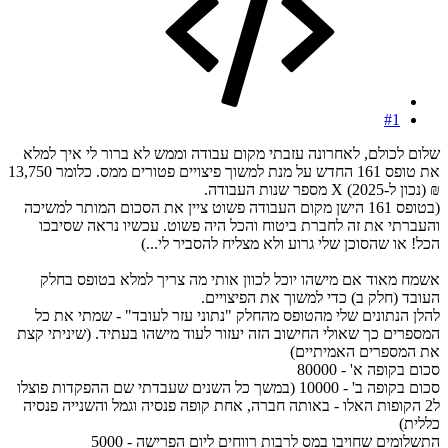
#1
שלום לכולם, לאחרונה עזבתי מקום עבודה וממש לא ברור לי איך למלא
את טופס 161 החדש על מנת למשוך פיצויים פטורים ממס. כלומר 13,750
₪ (נכון ל-2025) X מספר שנות העבודה.
(בטופס 161 הישן מקום העבודה פשוט ציין את הסכום המותר למשיכה
והעברתי את זה לחברת ביטוח והכל היה פשוט. עכשיו נראה שסיבכו
הכל! או שהסוכן שלי גרוע ולא מצליח להסביר לי...)
אשמח מאוד אם מישהו יוכל לכוון אותי מה צריך למלא בטופס בחלק
העובד (חלק ב) כדי למשוך את הפיצויים.
להלן הנתונים שלי מהטופס מהחלק "נתוני עזר לעובד" - שמתי את כל
המספרים כך שאולי החישוב הזה יעזור לעוד מישהו בעתיד. (שיניתי קצת
את המספרים האמיתיים)
סכום בקופה א' - 80000
סכום בקופה ב' - 10000 (במשך כל השנים שעבדתי שם ההפקדות פוצלו
ל2 הקופות האלו - באותה חברה, אחת קופה פנסיה וגמל והשנייה פנסיה
כללית)
התשלומים שחויבו במס לרבות רווחים ליום הפרישה - 5000