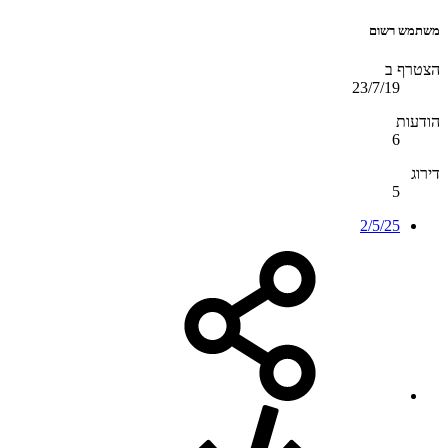
משתמש רשום
הצטרף ב
23/7/19
הודעות
6
דירוג
5
2/5/25