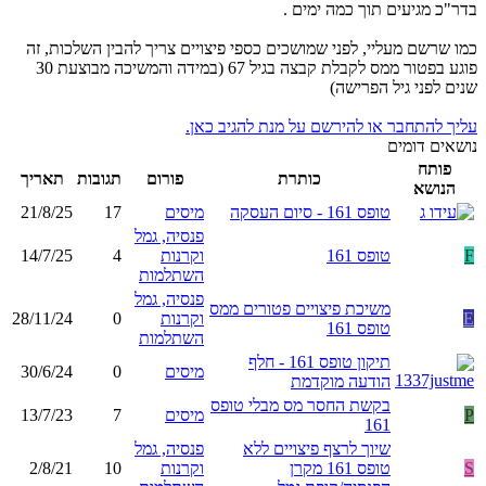
בדר"כ מגיעים תוך כמה ימים .
כמו שרשם מעליי, לפני שמושכים כספי פיצויים צריך להבין השלכות, זה
פוגע בפטור ממס לקבלת קבצה בגיל 67 (במידה והמשיכה מבוצעת 30
שנים לפני גיל הפרישה)
עליך להתחבר או להירשם על מנת להגיב כאן.
נושאים דומים
פותח
כותרת
פורום
תגובות
תאריך
הנושא
טופס 161 - סיום העסקה
מיסים
17
21/8/25
פנסיה, גמל
F
טופס 161
וקרנות
4
14/7/25
השתלמות
פנסיה, גמל
משיכת פיצויים פטורים ממס
E
וקרנות
0
28/11/24
טופס 161
השתלמות
תיקון טופס 161 - חלף
מיסים
0
30/6/24
הודעה מוקדמת
בקשת החסר מס מבלי טופס
P
מיסים
7
13/7/23
161
שיוך לרצף פיצויים ללא
פנסיה, גמל
S
טופס 161 מקרן
וקרנות
10
2/8/21