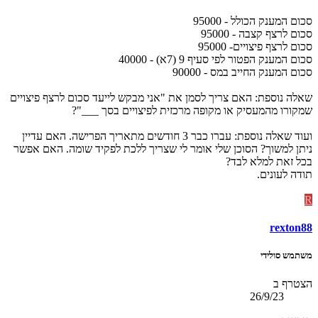
סכום המענק הכולל - 95000
סכום לרצף קצבה - 95000
סכום לרצף פיצויים- 95000
סכום המענק הפטור לפי סעיף 9 (7א) - 40000
סכום המענק החייב במס - 90000
שאלה נוספת: האם צריך לסמן את "אני מבקש לייעד סכום לרצף פיצויים
שמקורו מהמעסיק או מקופה מרכזית לפיצויים בסך ___"?
ועוד שאלה נוספת: עברו כבר 3 חודשים מתאריך הפרישה. האם עדיין
ניתן למשוך? הסוכן שלי אומר לי שצריך ללכת לפקיד שומה. האם אפשר
בכל זאת למלא לבד?
תודה לעונים.
R
rexton88
משתמש סולידי
הצטרף ב
26/9/23