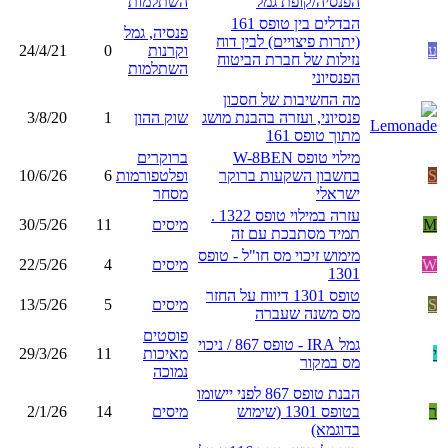
הפנסיה/קופת גמל
השתלמות
הבדלים בין טופס 161
פנסיה, גמל
(יתרות פיצויים) לבין דוח
ע
וקרנות
0
24/4/21
נזילות של חברת הביטוח
השתלמות
הפנסיוני
מה החשיבות של חסכון
פנסיוני, ועזרה בהבנת מושג
שוק ההון
1
3/8/20
מתוך טופס 161
מילוי טופס W-8BEN
ברוקרים
S
בחשבון השקעות ברוקר
ופלטפורמות
6
10/6/26
ישראלי
מסחר
עזרה במילוי טופס 1322 .
M
מיסים
11
30/5/26
תמיד מסתבכת עם זה
מימוש זיכוי מס חו"ל - טופס
W
מיסים
4
22/5/26
1301
טופס 1301 דיווח על החזר
S
מיסים
5
13/5/26
מס משנה שעברה
פוסטים
גמל IRA - טופס 867 / ניכוי
י
מאיכות
11
29/3/26
מס במקור
נמוכה
הבנת טופס 867 לפני יישומו
ר
בטופס 1301 (שימוש
מיסים
14
2/1/26
בדוגמא)