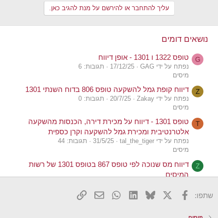
a
עליך להתחבר או להירשם על מנת להגיב כאן.
c
t
i
o
נושאים דומים
n
s
טופס 1322 ו 1301 - אופן דיווח
:
G
נפתח על ידי GAG
17/12/25
תגובות: 6
מיסים
דיווח קופת גמל להשקעה טופס 806 בדוח השנתי 1301
Z
נפתח על ידי Zakay
20/7/25
תגובות: 0
מיסים
טופס 1301 - דיווח על מכירת דירה, הכנסות מהשקעה
T
אלטרנטיבית ומכירת גמל להשקעה וקרן כספית
נפתח על ידי tal_the_tiger
31/5/25
תגובות: 44
מיסים
דיווח מס שנוכה לפי טופס 867 בטופס 1301 של רשות
Z
המיסים
נפתח על ידי zoom
29/4/22
תגובות: 1
מיסים
X
פייסבוק
Bluesky
LinkedIn
WhatsApp
דואר אלקטרוני
הוסף קישור
שתפו:
שאלה טכנית לגבי טופס 1301 מקוון: דיווח מס הכנסה
O
ליחיד
מיסים