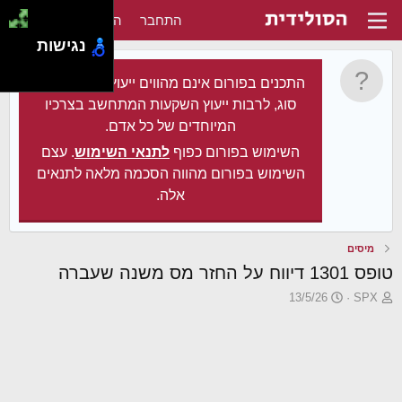
התחבר
הירשם
נגישות
התכנים בפורום אינם מהווים ייעוץ מקצועי מכל
סוג, לרבות ייעוץ השקעות המתחשב בצרכיו
המיוחדים של כל אדם.
השימוש בפורום כפוף
לתנאי השימוש
. עצם
השימוש בפורום מהווה הסכמה מלאה לתנאים
אלה.
מיסים
טופס 1301 דיווח על החזר מס משנה שעברה
פ
פ
13/5/26
SPX
ו
ו
ת
ר
ח
ס
ה
ם
נ
ב
ו
ת