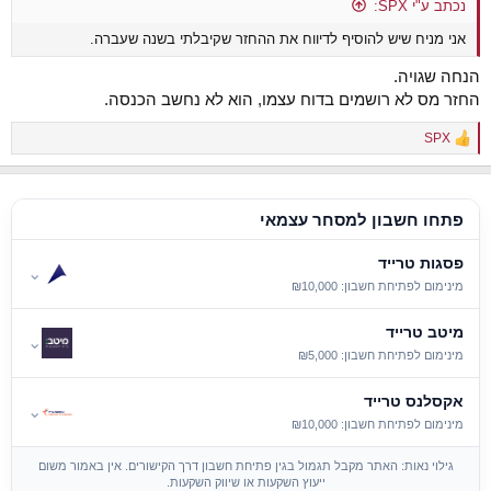
נכתב ע"י SPX:
אני מניח שיש להוסיף לדיווח את ההחזר שקיבלתי בשנה שעברה.
הנחה שגויה.
החזר מס לא רושמים בדוח עצמו, הוא לא נחשב הכנסה.
SPX
R
e
a
c
t
פתחו חשבון למסחר עצמאי
i
o
פסגות טרייד
n
⌄
s
מינימום לפתיחת חשבון: ₪10,000
:
מיטב טרייד
⌄
מינימום לפתיחת חשבון: ₪5,000
אקסלנס טרייד
⌄
מינימום לפתיחת חשבון: ₪10,000
גילוי נאות: האתר מקבל תגמול בגין פתיחת חשבון דרך הקישורים. אין באמור משום
ייעוץ השקעות או שיווק השקעות.