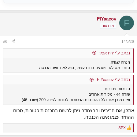
FIYaacov
F
מודרטור
#6
14/5/26
נכתב ע"י ירח אפל:
הנחה שגויה.
החזר מס לא רושמים בדוח עצמו, הוא לא נחשב הכנסה.
נכתב ע"י FIYaacov:
הכנסות פטורות
שורה 44 - מקורות אחרים
ואז כמובן את כלל ההכנסות הפטורות לסכום לשדה 209 (שורה 46)
אתקן, את הריבית וההצמדה ניתן לרשום בהכנסות פטורות, סכום
ההחזר עצמו אינה הכנסה.
SPX
R
e