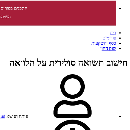
התכנים בפורום 
השימוש
בית
פורומים
כסף והשקעות
שוק ההון
חישוב תשואה סולידית על הלוואה
פותח הנושא
hud