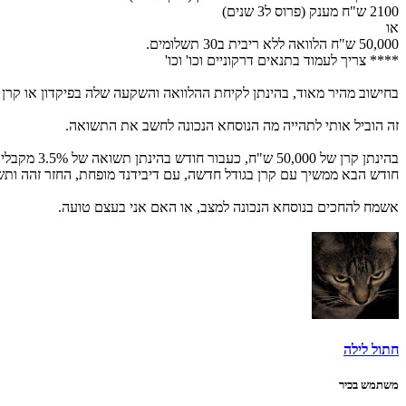
2100 ש"ח מענק (פרוס ל3 שנים)
או
50,000 ש"ח הלוואה ללא ריבית ב30 תשלומים.
**** צריך לעמוד בתנאים דרקוניים וכו' וכו'
בחישוב מהיר מאוד, בהינתן לקיחת ההלוואה והשקעה שלה בפיקדון או קרן כספית בתשואה של 3-4%, מתקבל יותר כסף
זה הוביל אותי לתהייה מה הנוסחא הנכונה לחשב את התשואה.
בהינתן קרן של 50,000 ש"ח, כעבור חודש בהינתן תשואה של 3.5% מקבלים דיבידנד של כ140ש"ח, וצריך להחזיר כ1650ש"ח מהקרן חזרה לבנק.
חודש הבא ממשיך עם קרן בגודל חדשה, עם דיבידנד מופחת, החזר זהה ותש
אשמח להחכים בנוסחא הנכונה למצב, או האם אני בעצם טועה.
חתול לילה
משתמש בכיר