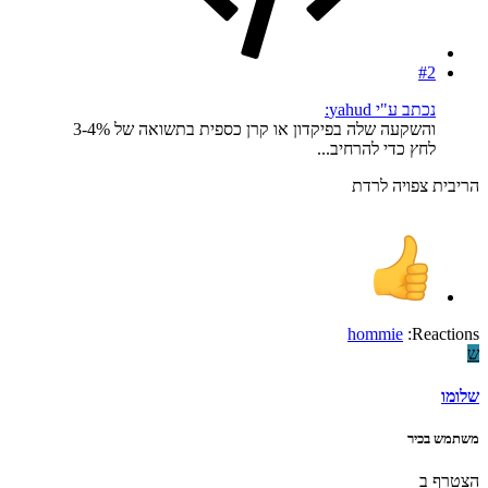
#2
נכתב ע"י yahud:
והשקעה שלה בפיקדון או קרן כספית בתשואה של 3-4%
לחץ כדי להרחיב...
הריבית צפויה לרדת
hommie
Reactions:
ש
שלומו
משתמש בכיר
הצטרף ב