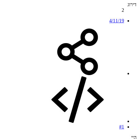
דירוג
2
4/11/19
#1
היי