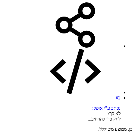
#2
נכתב ע"י אופק:
לא כך?
לחץ כדי להרחיב...
כן. ממוצע משוקלל.