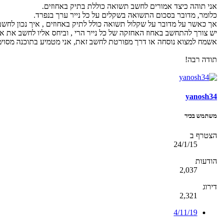
אני תוהה כיצד אמורים לחשב תשואה כוללת בתיק באחוזים.
כלומר, מדובר בסכום התשואה בשקלים על כל נייר ערך בנפרד.
אך כאשר על מדובר על שקלול תשואה כולל לתיק באחוזים , איך נכון לחשב
יש צורך להתחשב באחוז האחזקה של כל נייר הרי , וביחס אליו לחשב את א
אשמח למצוא נוסחה או דרך מפורטת לחשב זאת, אני מטמיע בתוכנה מסוי
תודה רבה!
yanosh34
משתמש בכיר
הצטרף ב
24/1/15
הודעות
2,037
דירוג
2,321
4/11/19