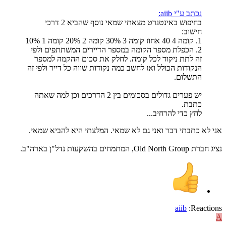
נכתב ע"י aiib:
בחיפוש באינטנרט מצאתי שמאי נוסף שהביא 2 דרכי
חישוב:
1. קומה 4 40 אחוז קומה 3 30% קומה 2 20% קומה 1 10%
2. הכפלת מספר הקומה במספר הדיירים המשתתפים ולפי
זה לתת ניקוד לכל קומה. לחלק את סכום ההקמה למספר
הנקודות הכולל ואז לחשב כמה נקודות שווה כל דייר ולפי זה
התשלום.
יש פערים גדולים בסכומים בין 2 הדרכים וכן למה שאתה
כתבת.
לחץ כדי להרחיב...
אני לא כתבתי דבר ואני גם לא שמאי. המלצתי היא להביא שמאי.
נציג חברת Old North Group, המתמחים בהשקעות נדל"ן בארה"ב.
aiib
Reactions:
A