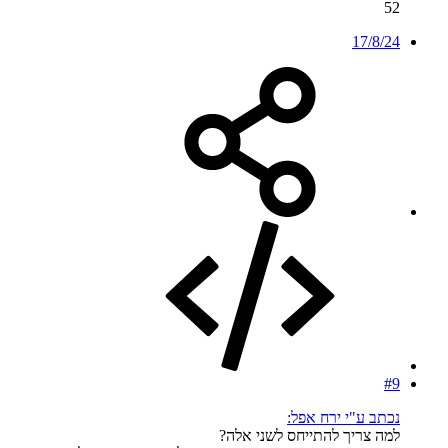
52
17/8/24
#9
נכתב ע"י ירח אפל:
למה צריך להתייחס לשני אלה?