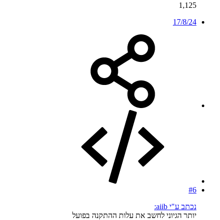
1,125
17/8/24
#6
נכתב ע"י aiib:
יותר הגיוני לחשב את עלות ההתקנה בפועל