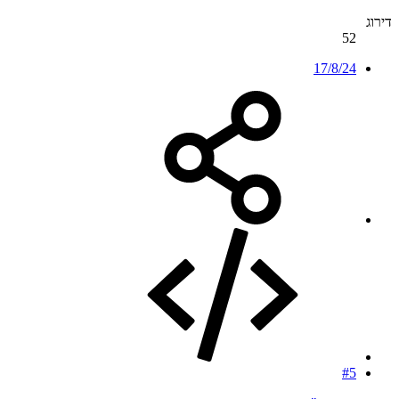
דירוג
52
17/8/24
#5