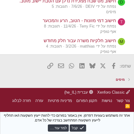
חישוב מס שבח ממכירת נדלן עם הטבת יישוב מוטב.
D
נפתח על ידי DEIV
7/6/26
תגובות: 5
מיסים
חישוב דמי מזונות - הטוב, הרע והמכוער
T
נפתח על ידי Terry Fic
11/4/26
תגובות: 8
אוף טופיק
חישוב חלקיות משרה עבור חלק מחודש
M
נפתח על ידי matthias
3/2/26
תגובות: 4
אוף טופיק
חישוב מס הכנסה (ידני ועם מחשבונים) לא תואם למה
M
X
פייסבוק
Bluesky
LinkedIn
WhatsApp
דואר אלקטרוני
הוסף קישור
שתפו:
שמופיע בתלוש שכר
נפתח על ידי matthias
24/1/26
תגובות: 1
מיסים
מיסים
חישוב שווי נקי
N
נפתח על ידי nir1999
3/1/26
תגובות: 6
Xenforo Classic
עברית (he_IL)
מינימליזם, חסכנות ואנטי-צרכנות
צור קשר
נגישות
תקנון הפורום
מדיניות פרטיות
עזרה
חזרה לבלוג
חישוב עלות הקניה של שכבה בנייר לא ישראלי בבנק.
R
Z
S
נפתח על ידי Zorg
25/12/25
תגובות: 56
S
אתר זה משתמש בעוגיות דפדפן. אין באמור בפורום כדי להוות ייעוץ השקעות ו/או תחליף
שוק ההון
לייעוץ השקעות המתחשב בצרכיו של כל אדם.
חישוב פרישה בגיל 60 עם חיסכון חודשי של 8 אלף שקל
א
קבל
למד עוד.…
נפתח על ידי אנטריקוט
18/12/25
תגובות: 13