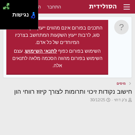
התחבר
הירשם
נגישות
התכנים בפורום אינם מהווים ייעוץ מקצועי מכל
סוג, לרבות ייעוץ השקעות המתחשב בצרכיו
המיוחדים של כל אדם.
השימוש בפורום כפוף
לתנאי השימוש
. עצם
השימוש בפורום מהווה הסכמה מלאה לתנאים
אלה.
מיסים
חישוב נקודות זיכוי ותרומות לצורך קיזוז רווחי הון
פ
פ
צ'ק דחוי
30/12/25
ו
ו
ת
ר
ח
ס
ה
ם
נ
ב
ו
ת