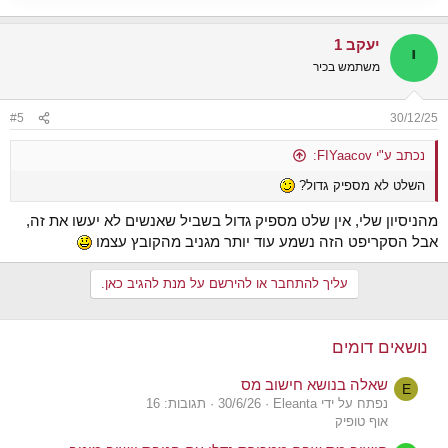
יעקב 1
י
משתמש בכיר
#5
30/12/25
נכתב ע"י FIYaacov:
השלט לא מספיק גדול?
מהניסיון שלי, אין שלט מספיק גדול בשביל שאנשים לא יעשו את זה,
אבל הסקריפט הזה נשמע עוד יותר מגניב מהקובץ עצמו
עליך להתחבר או להירשם על מנת להגיב כאן.
נושאים דומים
שאלה בנושא חישוב מס
E
נפתח על ידי Eleanta
30/6/26
תגובות: 16
אוף טופיק