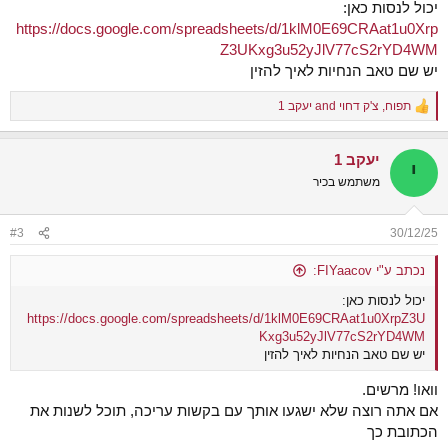
יכול לנסות כאן:
https://docs.google.com/spreadsheets/d/1klM0E69CRAat1u0Xrp
Z3UKxg3u52yJlV77cS2rYD4WM
יש שם טאב הנחיות לאיך להזין
תפוח
,
צ'ק דחוי
and
יעקב 1
R
e
a
יעקב 1
c
י
t
משתמש בכיר
i
o
n
#3
30/12/25
s
:
נכתב ע"י FIYaacov:
יכול לנסות כאן:
https://docs.google.com/spreadsheets/d/1klM0E69CRAat1u0XrpZ3U
Kxg3u52yJlV77cS2rYD4WM
יש שם טאב הנחיות לאיך להזין
וואו! מרשים.
אם אתה רוצה שלא ישגעו אותך עם בקשות עריכה, תוכל לשנות את
הכתובת כך