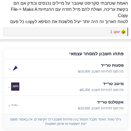
האמת שכתבתי סקריפט שעובר על מיילים נכנסים ובודק אם הם
בקשת עריכה, ושולח להם מייל חזרה עם ההנחיות File-> Make A
Copy
לטווח הארוך זה היה יותר יעיל מלשנות את הסיפא לcopy כל פעם
יעקב 1
R
e
a
c
t
פתחו חשבון למסחר עצמאי
i
o
פסגות טרייד
n
⌄
s
מינימום לפתיחת חשבון: ₪10,000
:
מיטב טרייד
⌄
מינימום לפתיחת חשבון: ₪5,000
אקסלנס טרייד
⌄
מינימום לפתיחת חשבון: ₪10,000
גילוי נאות: האתר מקבל תגמול בגין פתיחת חשבון דרך הקישורים. אין באמור משום
ייעוץ השקעות או שיווק השקעות.