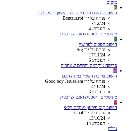
מיסים
B
חישוב הוצאות עתידיות: ילד ראשון ותואר שני
נפתח על ידי Bentzur.roi
7/12/24
תגובות: 4
מינימליזם, חסכנות ואנטי-צרכנות
S
חישוב הסכום לפרישה
נפתח על ידי Srg
17/11/24
תגובות: 6
פרישה מוקדמת והחיים שאחריה
G
חישוב צריכת חשמל במונה חכם
נפתח על ידי Good boy Jerusalem
14/10/24
תגובות: 3
מינימליזם, חסכנות ואנטי-צרכנות
Z
חישוב קנס פירעון מוקדם קל״צ
נפתח על ידי zabal
13/10/24
תגובות: 14
נדל"ן