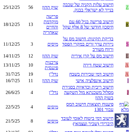
חישוב עלות הקניה של שכבה
Z
שוק ההון
56
25/12/25
בנייר לא ישראלי בבנק.
פרישה
חישוב פרישה בגיל 60 עם
מוקדמת
א
13
18/12/25
חיסכון חודשי של 8 אלף שקל
והחיים
שאחריה
בדיקת תקינות: חישוב מס על
S
ניירות ערך זרים במקרי הפסד
מיסים
3
11/12/25
ורווח מעורב
E
חישוב מס על קרן אירית
שוק ההון
12
14/11/25
צרכנות
A
חישוב שטח דירה
10
13/11/25
פיננסית
A
חישוב דמי שכירות בשבח
נדל"ן
19
31/7/25
I
חישוב אינפלציה אישי
שוק ההון
11
16/7/25
חישוב ריבית וכדאיות בסגירת
J
מסלול משכנתא מול השקעה
נדל"ן
4
26/6/25
בשוק ההון
פיענוח תוצאות חישוב המס
מיסים
4
22/5/25
עבור 1301
חישוב דמי ביטוח לאומי לעובד
מיסים
8
21/5/25
היברידי (שכיר ועצמאי)