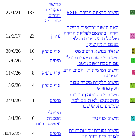
פרישה
מוקדמת
M
חישוב כדאיות מכירת RSUs
133
27/1/21
והחיים
שאחריה
האם חישוב "כדאיות רכישת
דירה" בהתאם לעלויות הדירה
M
נדל"ן
23
12/3/17
מול עלות השכירות זה לא
בעצם תזמון שוק?
E
שאלה בנושא חישוב מס
אוף טופיק
16
30/6/26
חישוב מס שבח ממכירת נדלן
D
מיסים
5
7/6/26
עם הטבת יישוב מוטב.
חישוב דמי מזונות - הטוב, הרע
T
אוף טופיק
8
11/4/26
והמכוער
חישוב חלקיות משרה עבור
M
אוף טופיק
4
3/2/26
חלק מחודש
חישוב מס הכנסה (ידני ועם
M
מחשבונים) לא תואם למה
מיסים
1
24/1/26
שמופיע בתלוש שכר
מינימליזם,
N
חישוב שווי נקי
חסכנות
6
3/1/26
ואנטי-צרכנות
חישוב נקודות זיכוי ותרומות
צ
מיסים
4
30/12/25
לצורך קיזוז רווחי הון