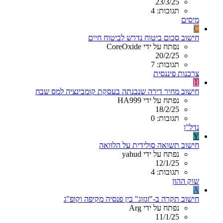
23/3/25
תגובות: 4
מיסים
C
חישוב סכום ביטוח נדרש לביטוח חיים
נפתח על ידי CoreOxide
20/2/25
תגובות: 7
צרכנות פיננסית
H
חישוב מחיר דירה שנבנתה בעסקת קומבינציה למס שבח
נפתח על ידי HA999
18/2/25
תגובות: 0
נדל"ן
Y
חישוב תשואה סולידית על הלוואה
נפתח על ידי yahud
12/1/25
תגובות: 4
שוק ההון
A
חישוב תקרה ב-"זגזוג" בין פנסיה מקיפה וקופ"ג
נפתח על ידי Arg
11/1/25