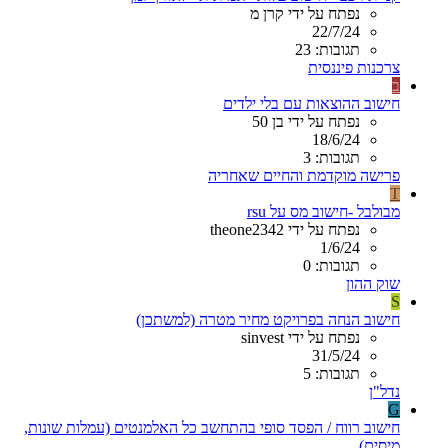
נפתח על ידי קרן מ
22/7/24
תגובות: 23
צרכנות פיננסית
ב
חישוב ההוצאות עם בלי ילדים
נפתח על ידי בן 50
18/6/24
תגובות: 3
פרישה מוקדמת והחיים שאחריה
T
מבולבל -חישוב מס על rsu
נפתח על ידי theone2342
1/6/24
תגובות: 0
שוק ההון
S
חישוב הנחה בפרויקט מחיר מטרה (למשתכן)
נפתח על ידי sinvest
31/5/24
תגובות: 5
נדל"ן
G
חישוב רווח / הפסד סופי בהתחשב כל האלמנטים (עמלות שונות,
מיסים)