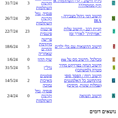
גיליון חישוב - קרן השתלמות או
N
וקרנות
3
31/7/24
תיק ממוסה???
השתלמות
פנסיה, גמל
חישוב דמי ניהול מצבירה -
N
וקרנות
20
26/7/24
IRA
השתלמות
קניית רכב - חישוב עלות
צרכנות
ק
23
22/7/24
"אמיתית" לאורך זמן
פיננסית
פרישה
מוקדמת
ב
חישוב ההוצאות עם בלי ילדים
3
18/6/24
והחיים
שאחריה
T
מבולבל -חישוב מס על rsu
שוק ההון
0
1/6/24
חישוב הנחה בפרויקט מחיר
S
נדל"ן
5
31/5/24
מטרה (למשתכן)
חישוב רווח / הפסד סופי
פוסטים
G
בהתחשב כל האלמנטים
מאיכות
2
14/5/24
(עמלות שונות, מיסים)
נמוכה
פנסיה, גמל
A
חישוב תשואה
וקרנות
0
2/4/24
השתלמות
נושאים דומים