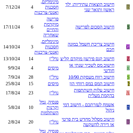
מינימליזם,
חישוב הוצאות עתידיות: ילד
B
חסכנות
4
7/12/24
ראשון ותואר שני
ואנטי-צרכנות
פרישה
מוקדמת
S
חישוב הסכום לפרישה
6
17/11/24
והחיים
שאחריה
מינימליזם,
חישוב צריכת חשמל במונה
G
חסכנות
3
14/10/24
חכם
ואנטי-צרכנות
Z
חישוב קנס פירעון מוקדם קל״צ
נדל"ן
14
13/10/24
חישוב מס לשכיר שנתי או
א
מיסים
4
9/9/24
חודשי
S
חישוב רווח מעסקת 10/90
נדל"ן
28
7/9/24
ל
חישוב המס במס רווחי הון
מיסים
15
25/8/24
חישוב עלות השתתפות
A
נדל"ן
23
17/8/24
בהקמת מעלית
פנסיה, גמל
אשמח לעזרתכם - חישוב דמי
ת
וקרנות
10
5/8/24
ניהול
השתלמות
חישוב מסלול מחדש בית פרטי
R
נדל"ן
20
2/8/24
או דירה להשקעה
פנסיה, גמל