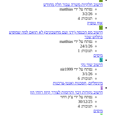
חישוב חלקיות משרה עבור חלק מחודש
נפתח על ידי matthias
3/2/26
תגובות: 4
אוף טופיק
M
חישוב מס הכנסה (ידני ועם מחשבונים) לא תואם למה שמופיע
בתלוש שכר
נפתח על ידי matthias
24/1/26
תגובות: 1
מיסים
N
חישוב שווי נקי
נפתח על ידי nir1999
3/1/26
תגובות: 6
מינימליזם, חסכנות ואנטי-צרכנות
צ
חישוב נקודות זיכוי ותרומות לצורך קיזוז רווחי הון
נפתח על ידי צ'ק דחוי
30/12/25
תגובות: 4
מיסים