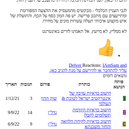
להם לדיכאון. לפני הבחינה הכלכלית הייתי מתעכב על העניין הזה.
לגבי העניין הכלכלי - מבקשים מהמעסיק את ההצעה המפורטת
ומתייעצים עם מתכנן פרישה. יש פה המון כסף על הכף, והתועלת של
איש מקצוע איכותי תעלה עשרות מונים על מחירו.
לא ממליץ, לא מייעץ. אל תאמינו לזרים באינטרנט
Delver
Reactions:
IAmSam
and
עליך להתחבר או להירשם על מנת להגיב כאן.
נושאים דומים
פותח
כותרת
פורום
תגובות
תאריך
הנושא
חישוב כדאיות עזיבה של
T
אינטרקטיב ישראל לטובת ib
שוק ההון
3
1/12/21
העולמי
חישוב כדאיות הקדמת
T
נדל"ן
14
9/9/22
תשלומים לקבלן
חישוב כדאיות לקיחת הלוואה
C
נדל"ן
9
6/9/22
והחזר משכנתא