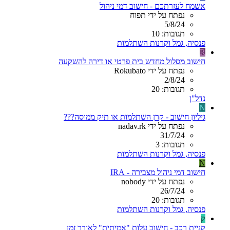
אשמח לעזרתכם - חישוב דמי ניהול
נפתח על ידי תפוח
5/8/24
תגובות: 10
פנסיה, גמל וקרנות השתלמות
R
חישוב מסלול מחדש בית פרטי או דירה להשקעה
נפתח על ידי Rokubato
2/8/24
תגובות: 20
נדל"ן
N
גיליון חישוב - קרן השתלמות או תיק ממוסה???
נפתח על ידי nadav.rk
31/7/24
תגובות: 3
פנסיה, גמל וקרנות השתלמות
N
חישוב דמי ניהול מצבירה - IRA
נפתח על ידי nobody
26/7/24
תגובות: 20
פנסיה, גמל וקרנות השתלמות
ק
קניית רכב - חישוב עלות "אמיתית" לאורך זמן