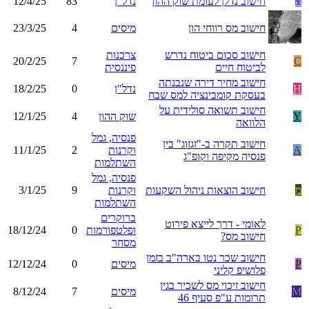
ה
חישוב נדלן לעומת שוק ההון
נדל"ן
83
12/4/25
חישוב מס רווחי הון
מיסים
4
23/3/25
חישוב סכום ביטוח נדרש
צרכנות
20/2/25
7
C
לביטוח חיים
פיננסית
חישוב מחיר דירה שנבנתה
H
נדל"ן
0
18/2/25
בעסקת קומבינציה למס שבח
חישוב תשואה סולידית על
Y
שוק ההון
4
12/1/25
הלוואה
פנסיה, גמל
חישוב תקרה ב-"זגזוג" בין
A
וקרנות
2
11/1/25
פנסיה מקיפה וקופ"ג
השתלמות
פנסיה, גמל
מ
חישוב הוצאות ניהול השקעות
וקרנות
9
3/1/25
השתלמות
ברוקרים
לאומי - דרך לייצא פירוט
P
ופלטפורמות
0
18/12/24
חישוב מס?
מסחר
חישוב שכר נטו בארה"ב בזמן
P
מיסים
0
12/12/24
פלושיפ קליני
חישוב זיכוי מס לשכיר בגין
M
מיסים
7
8/12/24
תרומות ע"פ סעיף 46