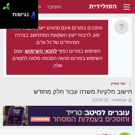
התחבר
הירשם
נגישות
התכנים בפורום אינם מהווים ייעוץ מקצועי מכל
סוג, לרבות ייעוץ השקעות המתחשב בצרכיו
המיוחדים של כל אדם.
השימוש בפורום כפוף
לתנאי השימוש
. עצם
השימוש בפורום מהווה הסכמה מלאה לתנאים
אלה.
אוף טופיק
חישוב חלקיות משרה עבור חלק מחודש
פ
פ
3/2/26
matthias
ו
ו
ת
ר
ח
ס
ה
ם
נ
ב
ו
ת