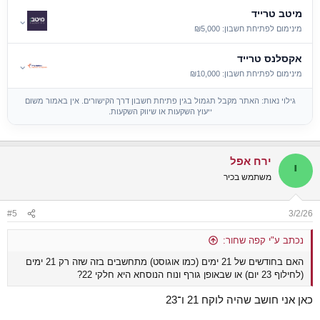
מיטב טרייד
⌄
מינימום לפתיחת חשבון: ₪5,000
אקסלנס טרייד
⌄
מינימום לפתיחת חשבון: ₪10,000
גילוי נאות: האתר מקבל תגמול בגין פתיחת חשבון דרך הקישורים. אין באמור משום
ייעוץ השקעות או שיווק השקעות.
ירח אפל
י
משתמש בכיר
#5
3/2/26
נכתב ע"י קפה שחור:
האם בחודשים של 21 ימים (כמו אוגוסט) מתחשבים בזה שזה רק 21 ימים
(לחילוף 23 יום) או שבאופן גורף ונוח הנוסחא היא חלקי 22?
כאן אני חושב שהיה לוקח 21 ו־23