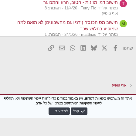
חישוב דמי מזונות - הטוב, הרע והמכוער
T
נפתח על ידי Terry Fic
11/4/26
תגובות: 8
אוף טופיק
חישוב מס הכנסה (ידני ועם מחשבונים) לא תואם למה
M
שמופיע בתלוש שכר
נפתח על ידי matthias
24/1/26
תגובות: 1
מיסים
X
פייסבוק
Bluesky
LinkedIn
WhatsApp
דואר אלקטרוני
הוסף קישור
שתפו:
חישוב שווי נקי
N
נפתח על ידי nir1999
3/1/26
תגובות: 6
מינימליזם, חסכנות ואנטי-צרכנות
חישוב נקודות זיכוי ותרומות לצורך קיזוז רווחי הון
צ
נפתח על ידי צ'ק דחוי
30/12/25
תגובות: 4
מיסים
אוף טופיק
חישוב עלות הקניה של שכבה בנייר לא ישראלי בבנק.
Z
נפתח על ידי Zorg
25/12/25
תגובות: 56
Xenforo Classic
עברית (he_IL)
אתר זה משתמש בעוגיות דפדפן. אין באמור בפורום כדי להוות ייעוץ השקעות ו/או תחליף
שוק ההון
לייעוץ השקעות המתחשב בצרכיו של כל אדם.
צור קשר
נגישות
תקנון הפורום
מדיניות פרטיות
עזרה
חזרה לבלוג
חישוב פרישה בגיל 60 עם חיסכון חודשי של 8 אלף שקל
א
קבל
למד עוד.…
R
נפתח על ידי אנטריקוט
18/12/25
תגובות: 13
S
פרישה מוקדמת והחיים שאחריה
S
בדיקת תקינות: חישוב מס על ניירות ערך זרים במקרי
S
הפסד ורווח מעורב