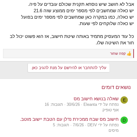
אבל לא חושב שיש נוסחא תקנית שכולם עובדים על פיה.
יש כאלה שמחשבים לפי מספר ימים ממוצע שזה 21.6
יש כאלה, כמו במקרה כאן שמחשבים לפי מספר ימים בפועל
יש כאלה שלוקחים לפי שעות.
כל עוד המעסיק מתמיד באותה שיטת חישוב, אז הוא פשוט יכול לב
חור את השיטה שלו.
קפה שחור
R
e
a
עליך להתחבר או להירשם על מנת להגיב כאן.
c
t
i
o
נושאים דומים
n
s
שאלה בנושא חישוב מס
:
E
נפתח על ידי Eleanta
30/6/26
תגובות: 16
אוף טופיק
חישוב מס שבח ממכירת נדלן עם הטבת יישוב מוטב.
D
נפתח על ידי DEIV
7/6/26
תגובות: 5
מיסים