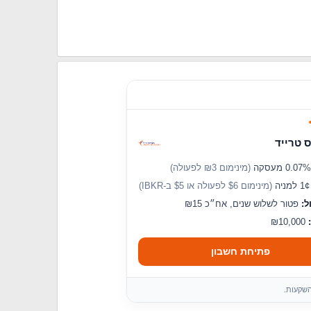
 טרייד
(מינימום ₪3 לפעולה)
מניה
(מינימום $6 לפעולה או $5 ב-IBKR)
ל:
פטור לשלוש שנים, אח״כ ₪15
₪10,000
פתיחת חשבון
השקעות.