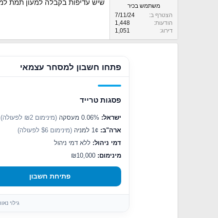
שיש עדיפות בקבלה למעון תמת למי
משתמש בכיר
הצטרף ב
7/11/24
הודעות
1,448
דירוג
1,051
פתחו חשבון למסחר עצמאי
פסגות טרייד
ישראל:
0.06% מעסקה
(מינימום ₪2 לפעולה)
ארה"ב:
1¢ למניה
(מינימום $6 לפעולה)
דמי ניהול:
ללא דמי ניהול
מינימום:
₪10,000
פתיחת חשבון
גילוי נא