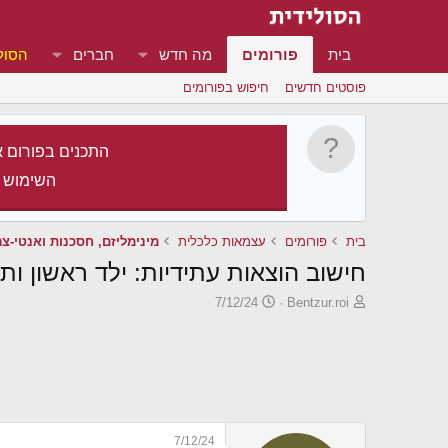
בית
פורומים
מה חדש
חברים
הסול
פוסטים חדשים
חיפוש בפורומים
התכנים בפורום א
השימוש 
בית
פורומים
עצמאות כלכלית
מינימליזם, חסכנות ואנטי-צר
חישוב הוצאות עתידיות: ילד ראשון ותו
פ
פ
7/12/24
Bentzur.roi
ו
ו
ת
ר
ח
ס
ה
ם
נ
ב
ו
ת
ש
א
7/12/24
א
ר