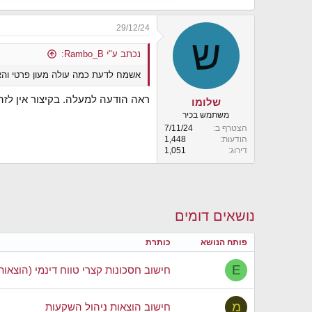
29/12/24
ש
נכתב ע"י Rambo_B:
אשמח לדעת כמה עולה מעון פרטי והאם
ראה הודעה למעלה. בקיצור אין לזה
שלומו
משתמש בכיר
הצטרף ב
7/11/24
הודעות
1,448
דירוג
1,051
נושאים דומים
פותח הנושא
כותרת
E
חישוב חסכונות קצרי טווח דינמי (הוצאות 
מ
חישוב הוצאות ניהול השקעות