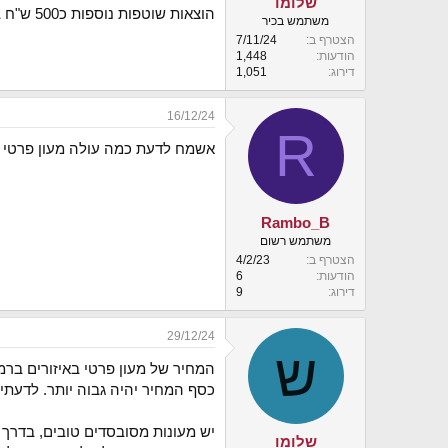
שלומו
הוצאות שוטפות נוספות כ500 ש"ח בחודש.
משתמש בכיר
הצטרף ב
7/11/24
הודעות
1,448
דירוג
1,051
16/12/24
R
אשמח לדעת כמה עולה מעון פרטי וה
Rambo_B
משתמש רשום
הצטרף ב
4/2/23
הודעות
6
דירוג
9
29/12/24
ש
המחיר של מעון פרטי באיזורים ברמה
כסף המחיר יהיה גבוה יותר. לדעתי ברמה הא
יש מעונות מסובסדים טובים, בדרך
שלומו