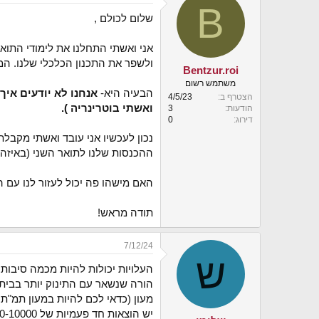
B
י
שלום לכולם ,
ך
אני ואשתי התחלנו את לימודי התואר
ולשפר את התכנון הכלכלי שלנו. המ
Bentzur.roi
משתמש רשום
הבעיה היא-
אנחנו לא יודעים אי
הצטרף ב
4/5/23
ואשתי בוטרינריה ).
הודעות
3
דירוג
0
נכון לעכשיו אני עובד ואשתי מקבלת
ההכנסות שלנו לתואר השני (באיזה אח
האם מישהו פה יכול לעזור לנו עם 
תודה מראש!
7/12/24
ש
העלויות יכולות להיות מכמה סיבות:
הורה שנשאר עם התינוק יותר בבית 
מעון (כדאי לכם להיות במעון תמ"ת ולקבל
יש הוצאות חד פעמיות של 3000-10000 ש"ח לציוד.