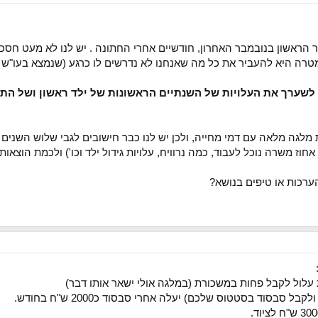
 הראשון בנובמבר האחרון, חודשיים אחרי החתונה . יש לנו לא מעט חסכונו
טרה היא להעביר את כל מה שאנחנו לא נדרשים לו כרגע (שנמצא בעו"ש ובק
ך לשערך את העלויות של השנתיים הראשונות של ילד ראשון ושל התו
 מלגה מלאה עם דמי מחייה, ולכן יש לנו כבר חישובים לגבי שלוש השנים
וז משרה נוכל לעבוד, כמה נרוויח, עלויות גידול ילד וכו') ולכמת הוצאות.
הערכות או טיפים בנושא?
עלול לקבל פחות במשכורת (במלגה אולי ישאר אותו דבר)
 סבסוד בסטטוס שלכם) יעלה אחרי סבסוד כ2000 ש"ח בחודש.