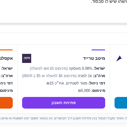
שהו שיש לו סבסוד.
מיטב טרייד
אקסלנס
ישראל:
0.08% מעסקה
(מינימום ₪4.65 לפעולה)
ישראל:
0.07% מעסקה
ארה"ב:
1¢ למניה
(מינימום $6 לפעולה או $5 ב-IBKR)
ארה"ב:
1¢ ל
דמי ניהול:
פטור לשנתיים, אח״כ ₪15
דמי ניהו
מינימום:
₪5,000
מינימום:
פתיחת חשבון
ות: האתר מקבל תגמול בגין פתיחת חשבון דרך הקישורים. אין באמור משום ייעוץ השקעות או שיווק 