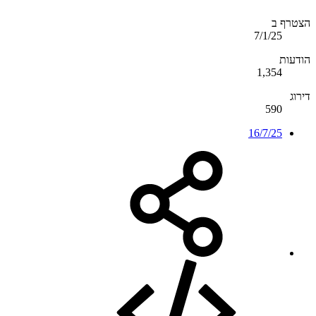
הצטרף ב
7/1/25
הודעות
1,354
דירוג
590
16/7/25