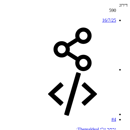
דירוג
590
16/7/25
#4
נכתב ע"י Therealdeal: