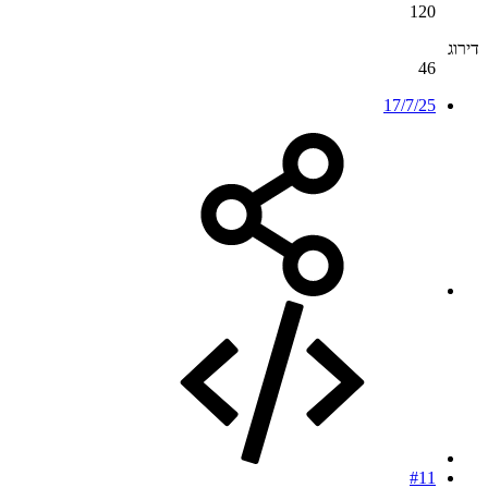
120
דירוג
46
17/7/25
#11