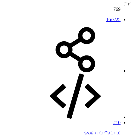
דירוג
769
16/7/25
#10
נכתב ע"י בת העמק: