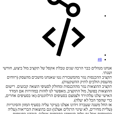
#8
אנחנו מנהלים כבר הרבה שנים טבלת אקסל של תקציב מול ביצוע, חודשי
ושנתי.
תקציב ההכנסות נגזר מהמשכורת נטו שאנחנו מושכים מהעסק (רווחים
מהעסק הולכים לתיק ההשקעות).
תקציב ההוצאות נגזר מההכנסות ומחולק לסעיפי הוצאה קבועים. רישום
ההוצאות בפועל, מול התקציב, מאפשר לנו לזהות במהירות אם המדד
האישי שלנו עלה/ירד ולצמצם בסעיפים הרלוונטים (או בסעיפים אחרים,
כדי שהסך הכל לא יעלה).
אז החל משנה שעברה זיהינו אצלנו בעיקר עליה בסעיף המזון והסיגריות
(עליית מחירים, לא שינוי הרגלים אצלנו) וגם בהוצאות הבריאות (עליה
בביטוחים אבל גם עליה בשימוש בתרופות אצלנו). הורדנו בסעיפים