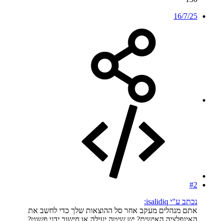
16/7/25
#2
נכתב ע"י isalidiq:
אתם מנהלים מעקב אחר סל ההוצאות שלך כדי לחשב את
האינפלציה האישית? יש שיטה יעילה או חישוב ידני פשוט?