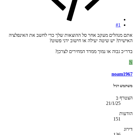
#1
אתם מנהלים מעקב אחר סל ההוצאות שלך כדי לחשב את האינפלציה
האישית? יש שיטה יעילה או חישוב ידני פשוט?
בדר״כ גבוה או נמוך ממדד המחירים לצרכן?
N
noam1967
משתמש רגיל
הצטרף ב
21/1/25
הודעות
151
דירוג
136