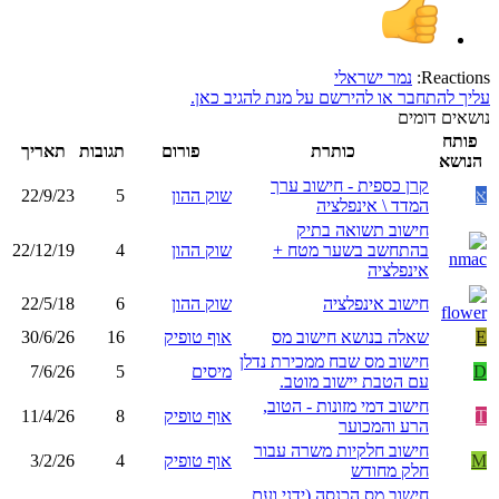
Reactions:
נמר ישראלי
עליך להתחבר או להירשם על מנת להגיב כאן.
נושאים דומים
פותח
כותרת
פורום
תגובות
תאריך
הנושא
קרן כספית - חישוב ערך
א
שוק ההון
5
22/9/23
המדד \ אינפלציה
חישוב תשואה בתיק
בהתחשב בשער מטח +
שוק ההון
4
22/12/19
אינפלציה
חישוב אינפלציה
שוק ההון
6
22/5/18
E
שאלה בנושא חישוב מס
אוף טופיק
16
30/6/26
חישוב מס שבח ממכירת נדלן
D
מיסים
5
7/6/26
עם הטבת יישוב מוטב.
חישוב דמי מזונות - הטוב,
T
אוף טופיק
8
11/4/26
הרע והמכוער
חישוב חלקיות משרה עבור
M
אוף טופיק
4
3/2/26
חלק מחודש
חישוב מס הכנסה (ידני ועם