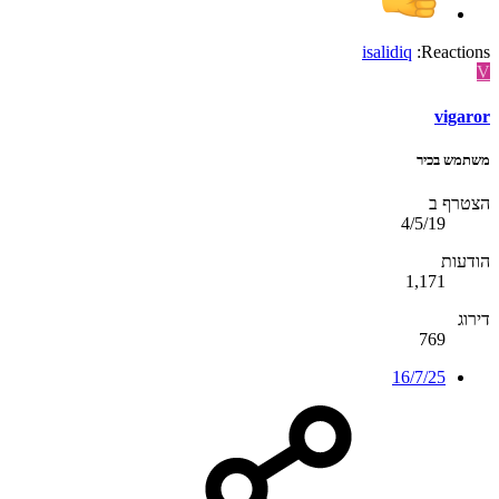
isalidiq
Reactions:
V
vigaror
משתמש בכיר
הצטרף ב
4/5/19
הודעות
1,171
דירוג
769
16/7/25