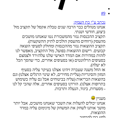
#9
נכתב ע"י בת העמק:
אנחנו מנהלים כבר הרבה שנים טבלת אקסל של תקציב מול
ביצוע, חודשי ושנתי.
תקציב ההכנסות נגזר מהמשכורת נטו שאנחנו מושכים
מהעסק (רווחים מהעסק הולכים לתיק ההשקעות).
תקציב ההוצאות נגזר מההכנסות ומחולק לסעיפי הוצאה
קבועים. רישום ההוצאות בפועל, מול התקציב, מאפשר לנו
לזהות במהירות אם המדד האישי שלנו עלה/ירד ולצמצם
בסעיפים הרלוונטים (או בסעיפים אחרים, כדי שהסך הכל
לא יעלה).
אז החל משנה שעברה זיהינו אצלנו בעיקר עליה בסעיף
המזון והסיגריות (עליית מחירים, לא שינוי הרגלים אצלנו) וגם
בהוצאות הבריאות (עליה בביטוחים אבל גם עליה בשימוש
בתרופות אצלנו). הורדנו בסעיפים אחרים, אלה שהכי קל לנו
- מסעדות, ביגוד, הנעלה ותרבות.
מעניין
אנחנו יכולים להעלות את השכר שאנחנו מושכים, אבל יותר
מושך אותנו לשחק את המשחק של מינימום עליה במדד
ההוצאות.
לחץ כדי להרחיב...