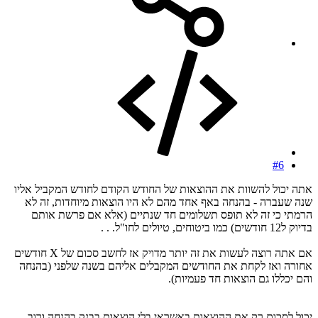
#6
אתה יכול להשוות את ההוצאות של החודש הקודם לחודש המקביל אליו
שנה שעברה - בהנחה באף אחד מהם לא היו הוצאות מיוחדות, זה לא
הרמתי כי זה לא תופס תשלומים חד שנתיים (אלא אם פרשת אותם
בדיוק ל12 חודשים) כמו ביטוחים, טיולים לחו"ל. . .
אם אתה רוצה לעשות את זה יותר מדויק אז לחשב סכום של X חודשים
אחורה ואז לקחת את החודשים המקבלים אליהם בשנה שלפני (בהנחה
והם יכללו גם הוצאות חד פעמיות).
יכול לסכום רק את ההוצאות באשראי בלי הוצאות בבנק בהנחה ורוב