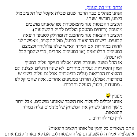
נכתב ע"י בת העמק:
אנחנו מנהלים כבר הרבה שנים טבלת אקסל של תקציב מול
ביצוע, חודשי ושנתי.
תקציב ההכנסות נגזר מהמשכורת נטו שאנחנו מושכים
מהעסק (רווחים מהעסק הולכים לתיק ההשקעות).
תקציב ההוצאות נגזר מההכנסות ומחולק לסעיפי הוצאה
קבועים. רישום ההוצאות בפועל, מול התקציב, מאפשר לנו
לזהות במהירות אם המדד האישי שלנו עלה/ירד ולצמצם
בסעיפים הרלוונטים (או בסעיפים אחרים, כדי שהסך הכל
לא יעלה).
אז החל משנה שעברה זיהינו אצלנו בעיקר עליה בסעיף
המזון והסיגריות (עליית מחירים, לא שינוי הרגלים אצלנו) וגם
בהוצאות הבריאות (עליה בביטוחים אבל גם עליה בשימוש
בתרופות אצלנו). הורדנו בסעיפים אחרים, אלה שהכי קל לנו
- מסעדות, ביגוד, הנעלה ותרבות.
מעניין
אנחנו יכולים להעלות את השכר שאנחנו מושכים, אבל יותר
מושך אותנו לשחק את המשחק של מינימום עליה במדד
ההוצאות.
לחץ כדי להרחיב...
אתם נשארים כל הזמן על אותו תקציב הוצאות?
אינפלציה אמורה להשפיע גם על ההכנסות (גם אם לא באותו קצב) אתם