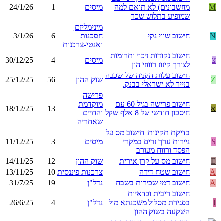
M
מחשבונים) לא תואם למה
מיסים
1
24/1/26
שמופיע בתלוש שכר
מינימליזם,
N
חישוב שווי נקי
חסכנות
6
3/1/26
ואנטי-צרכנות
חישוב נקודות זיכוי ותרומות
צ
מיסים
4
30/12/25
לצורך קיזוז רווחי הון
חישוב עלות הקניה של שכבה
Z
שוק ההון
56
25/12/25
בנייר לא ישראלי בבנק.
פרישה
חישוב פרישה בגיל 60 עם
מוקדמת
א
13
18/12/25
חיסכון חודשי של 8 אלף שקל
והחיים
שאחריה
בדיקת תקינות: חישוב מס על
S
ניירות ערך זרים במקרי
מיסים
3
11/12/25
הפסד ורווח מעורב
E
חישוב מס על קרן אירית
שוק ההון
12
14/11/25
A
חישוב שטח דירה
צרכנות פיננסית
10
13/11/25
A
חישוב דמי שכירות בשבח
נדל"ן
19
31/7/25
חישוב ריבית וכדאיות
J
בסגירת מסלול משכנתא מול
נדל"ן
4
26/6/25
השקעה בשוק ההון