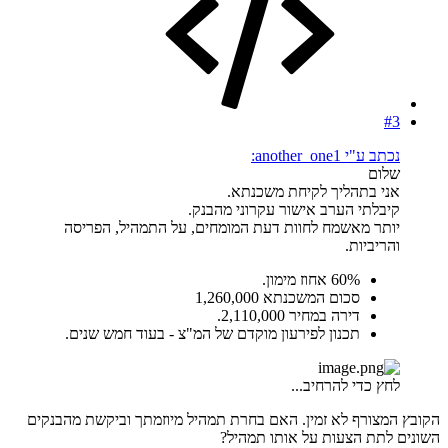
#3
נכתב ע"י another_one1:
שלום
אני בתהליך לקיחת משכנתא.
קיבלתי הערב אישור עקרוני מהבנק.
יותר מאשמח לחוות דעת המומחים, על התמהיל, הפריסה
והריביות.
60% אחוז מימון.
סכום המשכנתא 1,260,000
דירה במחיר 2,110,000.
תכנון לפירעון מוקדם של המ"צ - בעוד חמש שנים.
לחץ כדי להרחיב...
הקובץ המצורף לא זמין. האם בחרת תמהיל מיוזמתך וביקשת מהבנקים
השונים לתת הצעות על אותו תמהיל?