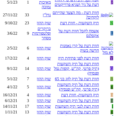
מ
מאיכות
1
5/1/23
דעת על ניר ושגיא פרוייקטים
נמוכה
חוות דעת - מה הצעד שהייתם
נדל"ן
33
27/11/22
לוקחים?
N
תיק השקעות - חוות דעת
שוק ההון
23
9/10/22
ברוקרים
אשמח לקבל חוות דעת על
L
ופלטפורמות
9
3/6/22
אקסלנס
מסחר
חוות דעת על קרן נאמנות
שוק ההון
6
2/5/22
חדשה בשוק
Y
חוות דעת לפני פתיחת תיק
שוק ההון
4
17/2/22
חוות דעת על תיק השקעות
G
(תיק פרטי, קה"ש, קופות גמל
שוק ההון
14
9/1/22
ופנסיה)
B
חוות דעת על תיק לזוג בני 65
שוק ההון
7
5/1/22
חוות דעת על תיק השקעות
א
שוק ההון
5
4/1/22
(תיק פרטי, קה"ש ופנסיה)
T
תיק השקעות- חוות דעת
שוק ההון
4
16/12/21
T
חוות דעת על תיק השקעות
שוק ההון
3
6/12/21
I
חוות דעת לגבי תיק השקעות
שוק ההון
17
14/11/21
א
חוות דעת על תיק השקעות
שוק ההון
13
1/11/21