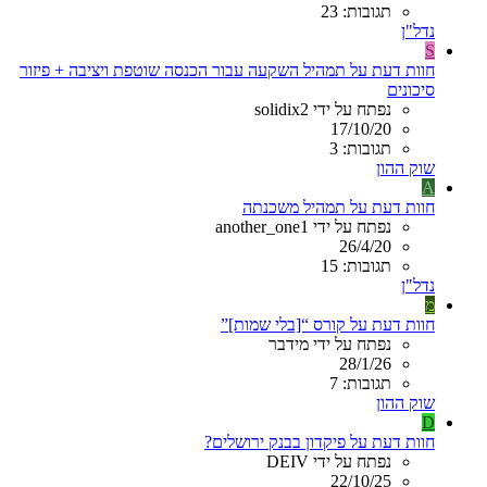
תגובות: 23
נדל"ן
S
חוות דעת על תמהיל השקעה עבור הכנסה שוטפת ויציבה + פיזור
סיכונים
נפתח על ידי solidix2
17/10/20
תגובות: 3
שוק ההון
A
חוות דעת על תמהיל משכנתה
נפתח על ידי another_one1
26/4/20
תגובות: 15
נדל"ן
מ
חוות דעת על קורס “[בלי שמות]”
נפתח על ידי מידבר
28/1/26
תגובות: 7
שוק ההון
D
חוות דעת על פיקדון בבנק ירושלים?
נפתח על ידי DEIV
22/10/25