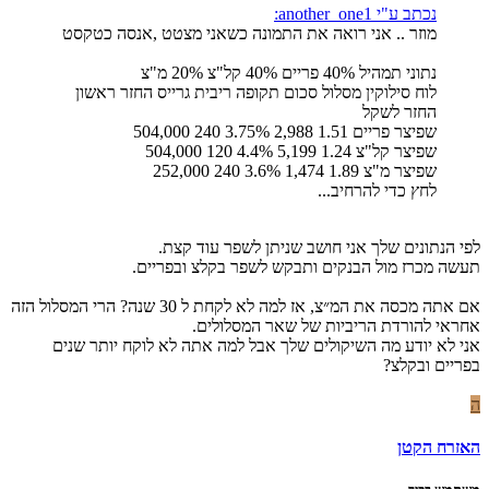
נכתב ע"י another_one1:
מוזר .. אני רואה את התמונה כשאני מצטט ,אנסה כטקסט
נתוני תמהיל 40% פריים 40% קל"צ 20% מ"צ
לוח סילוקין מסלול סכום תקופה ריבית גרייס החזר ראשון
החזר לשקל
שפיצר פריים 1.51 2,988 3.75% 240 504,000
שפיצר קל"צ 1.24 5,199 4.4% 120 504,000
שפיצר מ"צ 1.89 1,474 3.6% 240 252,000
לחץ כדי להרחיב...
לפי הנתונים שלך אני חושב שניתן לשפר עוד קצת.
תעשה מכרז מול הבנקים ותבקש לשפר בקלצ ובפריים.
אם אתה מכסה את המ״צ, אז למה לא לקחת ל 30 שנה? הרי המסלול הזה
אחראי להורדת הריביות של שאר המסלולים.
אני לא יודע מה השיקולים שלך אבל למה אתה לא לוקח יותר שנים
בפריים ובקלצ?
ה
האזרח הקטן