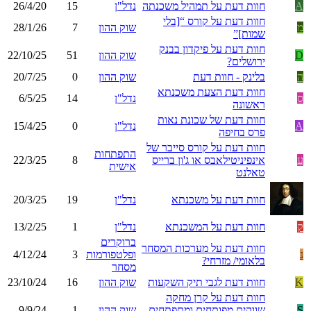
A
חוות דעת על תמהיל משכנתה
נדל"ן
15
26/4/20
חוות דעת על קורס “[בלי
מ
שוק ההון
7
28/1/26
שמות]”
חוות דעת על פיקדון בבנק
D
שוק ההון
51
22/10/25
ירושלים?
ה
בלינק - חוות דעת
שוק ההון
0
20/7/25
חוות דעת הצעת משכנתא
ס
נדל"ן
14
6/5/25
ראשונה
חוות דעת של שכונת נאות
A
נדל"ן
0
15/4/25
פרס בחיפה
חוות דעת על קורס סייבר של
התפתחות
ע
אינפיניטילאבס או ג'ון ברייס
8
22/3/25
אישית
טאלנט
חוות דעת על משכנתא
נדל"ן
19
20/3/25
ק
חוות דעת על המשכנתא
נדל"ן
1
13/2/25
ברוקרים
חוות דעת על מערכות המסחר
נ
ופלטפורמות
3
4/12/24
בלאומי/ מזרחי?
מסחר
K
חוות דעת לגבי תיק השקעות
שוק ההון
16
23/10/24
חוות דעת על קרן מחקה
S
שווקים מפותחים ומתפתחים
שוק ההון
1
9/9/24