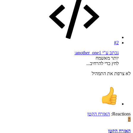
#2
נכתב ע"י another_one1:
יותר מאשמח
לחץ כדי להרחיב...
לא צרפת את התמהיל
Reactions:
האזרח הקטן
ה
האזרח הקטן