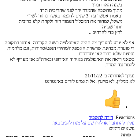
בשנה האחרונה?
מתוך מחשבה שהמדד ירד לפני שהריבית תרד
ובאמת אפשר עוד 3 שנים לדוגמה כאשר נחזור לשיווי
משקל, למחזר את המסלול הצמוד הזה ולקחת קלצ בריבית
יותר שפויה
לחץ כדי להרחיב...
אני לא יודע להעריך מה תהיה האינפלציה בשנה הקרובה. אנחנו בתקופה
די סוערת מבחינת שרשרת האספקה/מחירי הנפט/סחורות, וגם מלחמות
נפיצות שלא ברור לאן יתדרדרו.
כשאני רואה את האינפלציה באיחוד האירופי ובארה"ב אני מעדיף לא
להמר נגד המדד.
נערך לאחרונה ב:
21/11/22
לא ממליץ, לא מייעץ. אל תאמינו לזרים באינטרנט
Reactions:
דירה להשכיר
עליך להתחבר או להירשם על מנת להגיב כאן.
נושאים דומים
פותח