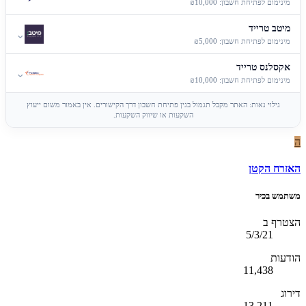
מינימום לפתיחת חשבון: ₪10,000
מיטב טרייד
⌄
מינימום לפתיחת חשבון: ₪5,000
אקסלנס טרייד
⌄
מינימום לפתיחת חשבון: ₪10,000
גילוי נאות: האתר מקבל תגמול בגין פתיחת חשבון דרך הקישורים. אין באמור משום ייעוץ
השקעות או שיווק השקעות.
ה
האזרח הקטן
משתמש בכיר
הצטרף ב
5/3/21
הודעות
11,438
דירוג
13,211