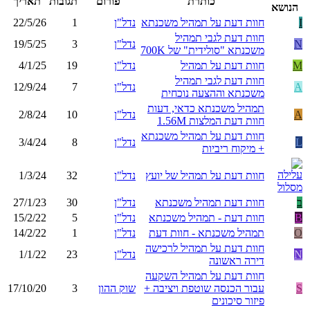
כותרת
פורום
תגובות
תאריך
הנושא
I
חוות דעת על תמהיל משכנתא
נדל"ן
1
22/5/26
חוות דעת לגבי תמהיל
N
נדל"ן
3
19/5/25
משכנתא "סולידית" של 700K
M
חוות דעת על תמהיל
נדל"ן
19
4/1/25
חוות דעת לגבי תמהיל
A
נדל"ן
7
12/9/24
משכנתא וההצעה נוכחית
תמהיל משכנתא כדאי, דעות
A
נדל"ן
10
2/8/24
חוות דעת המלצות 1.56M
חוות דעת על תמהיל משכנתא
L
נדל"ן
8
3/4/24
+ מיקוח ריביות
חוות דעת על תמהיל של יועץ
נדל"ן
32
1/3/24
ב
חוות דעת תמהיל משכנתא
נדל"ן
30
27/1/23
B
חוות דעת - תמהיל משכנתא
נדל"ן
5
15/2/22
O
תמהיל משכנתא - חוות דעת
נדל"ן
1
14/2/22
חוות דעת על תמהיל לרכישה
N
נדל"ן
23
1/1/22
דירה ראשונה
חוות דעת על תמהיל השקעה
S
עבור הכנסה שוטפת ויציבה +
שוק ההון
3
17/10/20
פיזור סיכונים