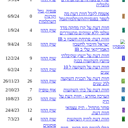
גלובלית
פנסיה, גמל
אשמח לקבל חוות דעת מה
F
וקרנות
0
6/9/24
לשפר בפנסיות/השתלמות/גמל
השתלמות
חוות דעת על קרן מחקה מדד
S
שוק ההון
4
1/9/24
עולמי ללא שווקים מתעוררים
חוות דעת: פתיחת חשבון ב IB
ישראל וחיבור לחשבון
שוק ההון
51
9/4/24
האמריקאי שלי ב IB
חוות דעת על ייעוץ שקיבלתי
T
שוק ההון
9
12/2/24
מיועץ השקעות בבנק
חוות דעת על השקעה ל 10
D
שוק ההון
2
6/2/24
שנים
חוות דעת על תכנית השקעה
G
שוק ההון
26
26/11/23
ל25 שנים
B
חוות דעת על בתי השקעות
אוף טופיק
7
2/10/23
הערכה מחדש - חוות דעת על
N
שוק ההון
25
10/8/23
תיק
סוחר מתחיל - תיק עצמאי
S
שוק ההון
12
24/4/23
חוות דעת.
א
חוות דעת לתיק השקעות
שוק ההון
4
7/3/23
פוסטים
קבלן לבניית בית פרטי - חוות