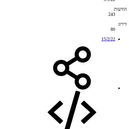
הודעות
243
דירוג
80
15/2/22