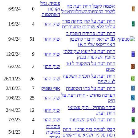
פנסיה, גמל
אשמח לקבל חוות דעת מה
F
וקרנות
0
6/9/24
לשפר בפנסיות/השתלמות/גמל
השתלמות
חוות דעת על קרן מחקה מדד
S
שוק ההון
4
1/9/24
עולמי ללא שווקים מתעוררים
חוות דעת: פתיחת חשבון ב
IB ישראל וחיבור לחשבון
שוק ההון
51
9/4/24
האמריקאי שלי ב IB
חוות דעת על ייעוץ שקיבלתי
T
שוק ההון
9
12/2/24
מיועץ השקעות בבנק
חוות דעת על השקעה ל 10
D
שוק ההון
2
6/2/24
שנים
חוות דעת על תכנית השקעה
G
שוק ההון
26
26/11/23
ל25 שנים
B
חוות דעת על בתי השקעות
אוף טופיק
7
2/10/23
הערכה מחדש - חוות דעת על
N
שוק ההון
25
10/8/23
תיק
סוחר מתחיל - תיק עצמאי
S
שוק ההון
12
24/4/23
חוות דעת.
א
חוות דעת לתיק השקעות
שוק ההון
4
7/3/23
פוסטים
קבלן לבניית בית פרטי - חוות
מ
מאיכות
1
5/1/23
דעת על ניר ושגיא פרוייקטים
נמוכה