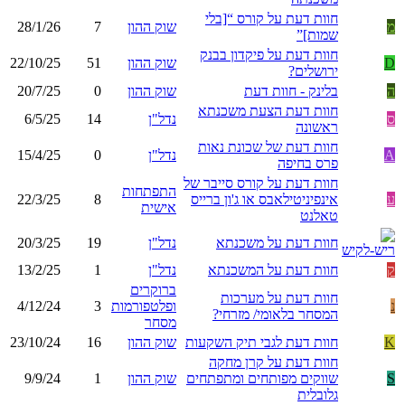
חוות דעת על קורס “[בלי
מ
שוק ההון
7
28/1/26
שמות]”
חוות דעת על פיקדון בבנק
D
שוק ההון
51
22/10/25
ירושלים?
ה
בלינק - חוות דעת
שוק ההון
0
20/7/25
חוות דעת הצעת משכנתא
ס
נדל"ן
14
6/5/25
ראשונה
חוות דעת של שכונת נאות
A
נדל"ן
0
15/4/25
פרס בחיפה
חוות דעת על קורס סייבר של
התפתחות
ע
אינפיניטילאבס או ג'ון ברייס
8
22/3/25
אישית
טאלנט
חוות דעת על משכנתא
נדל"ן
19
20/3/25
ק
חוות דעת על המשכנתא
נדל"ן
1
13/2/25
ברוקרים
חוות דעת על מערכות
נ
ופלטפורמות
3
4/12/24
המסחר בלאומי/ מזרחי?
מסחר
K
חוות דעת לגבי תיק השקעות
שוק ההון
16
23/10/24
חוות דעת על קרן מחקה
S
שווקים מפותחים ומתפתחים
שוק ההון
1
9/9/24
גלובלית