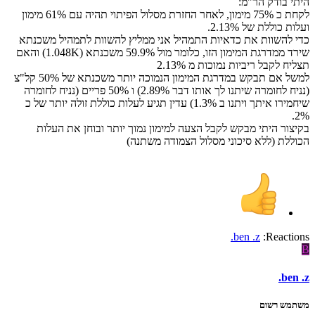
היתי בודק הר"מ:
לקחת כ 75% מימון, לאחר החזרת מסלול הפיתוי תהיה עם 61% מימון
ועלות כוללת של 2.13%.
כדי להשוות את כדאיות התמהיל אני ממליץ להשוות לתמהיל משכנתא
שירד ממדרגת המימון הזו, כלומר מול 59.9% משכנתא (1.048K) והאם
תצליח לקבל ריביות נמוכות מ 2.13%
למשל אם תבקש במדרגת המימון הנמוכה יותר משכנתא של 50% קל"צ
(נניח לחומרה שיתנו לך אותו דבר 2.89%) ו 50% פריים (נניח לחומרה
שיחמירו איתך ויתנו ב 1.3%) עדין תגיע לעלות כוללת זולה יותר של כ
2%.
בקיצור היתי מבקש לקבל הצעה למימון נמוך יותר ובוחן את העלות
הכוללת (ללא סיכוני מסלול הצמודה משתנה)
.ben .z
Reactions:
B
.ben .z
משתמש רשום