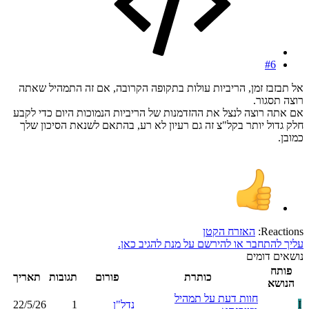
#6
אל תבזבז זמן, הריביות עולות בתקופה הקרובה, אם זה התמהיל שאתה
רוצה תסגור.
אם אתה רוצה לנצל את ההזדמנות של הריביות הנמוכות היום כדי לקבע
חלק גדול יותר בקל"צ זה גם רעיון לא רע, בהתאם לשנאת הסיכון שלך
כמובן.
Reactions:
האזרח הקטן
עליך להתחבר או להירשם על מנת להגיב כאן.
נושאים דומים
פותח
כותרת
פורום
תגובות
תאריך
הנושא
חוות דעת על תמהיל
I
נדל"ן
1
22/5/26