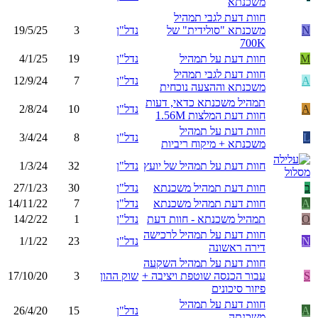
משכנתא
חוות דעת לגבי תמהיל
N
משכנתא "סולידית" של
נדל"ן
3
19/5/25
700K
M
חוות דעת על תמהיל
נדל"ן
19
4/1/25
חוות דעת לגבי תמהיל
A
נדל"ן
7
12/9/24
משכנתא וההצעה נוכחית
תמהיל משכנתא כדאי, דעות
A
נדל"ן
10
2/8/24
חוות דעת המלצות 1.56M
חוות דעת על תמהיל
L
נדל"ן
8
3/4/24
משכנתא + מיקוח ריביות
חוות דעת על תמהיל של יועץ
נדל"ן
32
1/3/24
ב
חוות דעת תמהיל משכנתא
נדל"ן
30
27/1/23
A
חוות דעת תמהיל משכנתא
נדל"ן
7
14/11/22
O
תמהיל משכנתא - חוות דעת
נדל"ן
1
14/2/22
חוות דעת על תמהיל לרכישה
N
נדל"ן
23
1/1/22
דירה ראשונה
חוות דעת על תמהיל השקעה
S
עבור הכנסה שוטפת ויציבה +
שוק ההון
3
17/10/20
פיזור סיכונים
חוות דעת על תמהיל
A
נדל"ן
15
26/4/20
משכנתה