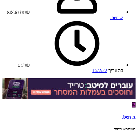
פותח הנושא
.ben .z
פורסם
בתאריך
15/2/22
B
.ben .z
משתמש רשום