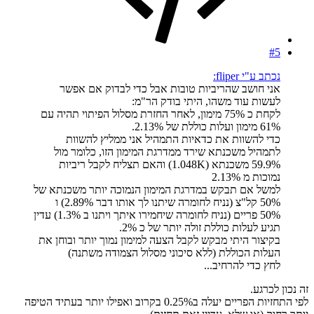
#5
נכתב ע"י fliper:
אני חושב שהריביות טובות אבל כדי לבדוק אם אפשר
לעשות עוד משהו, היתי בודק הר"מ:
לקחת כ 75% מימון, לאחר החזרת מסלול הפיתוי תהיה עם
61% מימון ועלות כוללת של 2.13%.
כדי להשוות את כדאיות התמהיל אני ממליץ להשוות
לתמהיל משכנתא שירד ממדרגת המימון הזו, כלומר מול
59.9% משכנתא (1.048K) והאם תצליח לקבל ריביות
נמוכות מ 2.13%
למשל אם תבקש במדרגת המימון הנמוכה יותר משכנתא של
50% קל"צ (נניח לחומרה שיתנו לך אותו דבר 2.89%) ו
50% פריים (נניח לחומרה שיחמירו איתך ויתנו ב 1.3%) עדין
תגיע לעלות כוללת זולה יותר של כ 2%.
בקיצור היתי מבקש לקבל הצעה למימון נמוך יותר ובוחן את
העלות הכוללת (ללא סיכוני מסלול הצמודה משתנה)
לחץ כדי להרחיב...
זה נכון לכרגע.
לפי התחזיות הפריים יעלה ב0.25% בקרוב ואפילו יותר בעתיד הטיפה