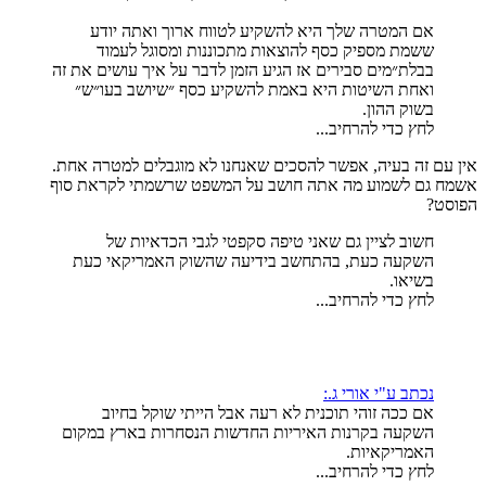
אם המטרה שלך היא להשקיע לטווח ארוך ואתה יודע
ששמת מספיק כסף להוצאות מתכוננות ומסוגל לעמוד
בבלת״מים סבירים אז הגיע הזמן לדבר על איך עושים את זה
ואחת השיטות היא באמת להשקיע כסף ״שיושב בעו״ש״
בשוק ההון.
לחץ כדי להרחיב...
אין עם זה בעיה, אפשר להסכים שאנחנו לא מוגבלים למטרה אחת.
אשמח גם לשמוע מה אתה חושב על המשפט שרשמתי לקראת סוף
הפוסט?
חשוב לציין גם שאני טיפה סקפטי לגבי הכדאיות של
השקעה כעת, בהתחשב בידיעה שהשוק האמריקאי כעת
בשיאו.
לחץ כדי להרחיב...
נכתב ע"י אורי ג.:
אם ככה זוהי תוכנית לא רעה אבל הייתי שוקל בחיוב
השקעה בקרנות האיריות החדשות הנסחרות בארץ במקום
האמריקאיות.
לחץ כדי להרחיב...