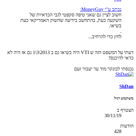
נכתב ע"י MoneyGuy:
חשוב לציין גם שאני טיפה סקפטי לגבי הכדאיות של
השקעה כעת, בהתחשב בידיעה שהשוק האמריקאי כעת
בשיאו.
.
לחץ כדי להרחיב...
דעתי על המשפט הזה ש VTI היה בשיאו גם ב 2013\3\1 גם אז היה לא
כדאי להיכנס?
נכנסתי לבונקר מוד עד יעבור זעם
ShDan
משתמש רגיל
הצטרף ב
30/11/19
הודעות
428