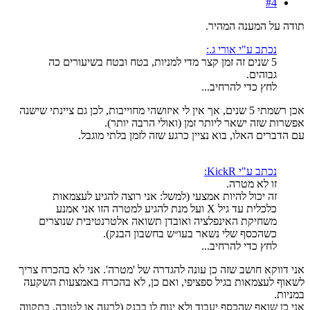
#4
תודה על המענה המהיר.
נכתב ע"י אורי ג.:
5 שנים זה זמן קצר מדי למניות, בטח ובטח בשיעורים כה
גבוהים.
לחץ כדי להרחיב...
אכן רשמתי 5 שנים, אך אין לי איזושהי מחוייבות, לכן גם ציינתי שישנה
אפשרות שזה ישאר ליותר זמן (ואולי הרבה יותר).
עם הדברים האלו, בוא נציין כרגע שזה לזמן בלתי מוגבל.
נכתב ע"י KickR:
זו לא מטרה.
זה יכול להיות אמצעי (למשל: אני רוצה להגיע לעצמאות
כלכלית עד גיל X ועל מנת להגיע למטרה הזו אני אמנע
משחיקת האינפלציה ואובדן תשואה אלטרנטיבית שנוצרים
כשהכסף שלי נשאר בעו״ש בחשבון הבנק).
לחץ כדי להרחיב...
אני דווקא חושב שזה כן עונה להגדרה של 'מטרה'. אני לא בהכרח צריך
לשאוף לעצמאות בגיל ספציפי, ואם כן, לא בהכרח באמצעות השקעה
במניות.
אני כן שואף שהכסף יעבוד ולא ינוח לו בבנק (לרעה או לטובה, בתקווה