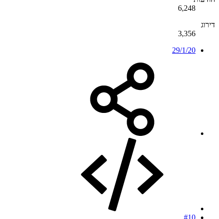
6,248
דירוג
3,356
29/1/20
#10