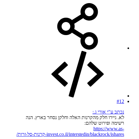
#12
נכתב ע"י אורי ג.:
לא. גיירו חלק מהקרנות האלה וחלקן נסחר בארץ. הנה
רשימה ופירוט שלהם:
https://www.as-
invest.co.il/interstedin/blackrock/ishares-קרנות-סל-זרות/