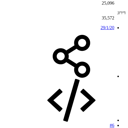
25,096
דירוג
35,572
29/1/20
#6