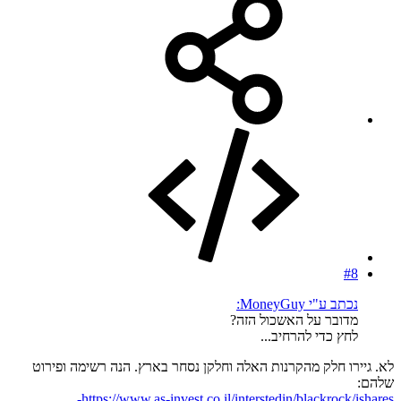
#8
נכתב ע"י MoneyGuy:
מדובר על האשכול הזה?
לחץ כדי להרחיב...
לא. גיירו חלק מהקרנות האלה וחלקן נסחר בארץ. הנה רשימה ופירוט
שלהם:
https://www.as-invest.co.il/interstedin/blackrock/ishares-