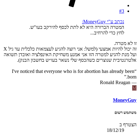
#3
נכתב ע"י MoneyGuy:
המטרה הברורה היא לא לתת לכסף להירקב בעו"ש.
לחץ כדי להרחיב...
זו לא מטרה.
זה יכול להיות אמצעי (למשל: אני רוצה להגיע לעצמאות כלכלית עד גיל X
ועל מנת להגיע למטרה הזו אני אמנע משחיקת האינפלציה ואובדן תשואה
אלטרנטיבית שנוצרים כשהכסף שלי נשאר בעו״ש בחשבון הבנק).
“I've noticed that everyone who is for abortion has already been
born.”
― Ronald Reagan
M
MoneyGuy
משתמש רשום
הצטרף ב
18/12/19