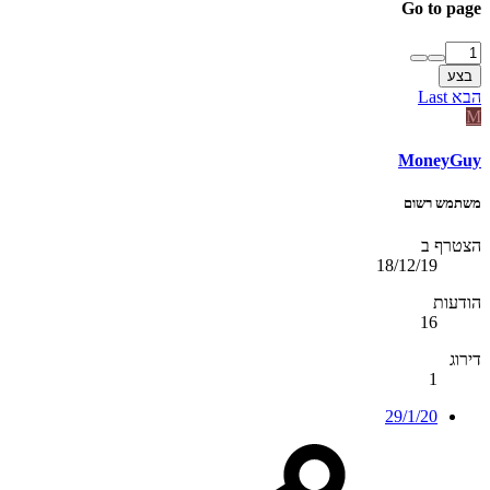
Go to page
בצע
הבא
Last
M
MoneyGuy
משתמש רשום
הצטרף ב
18/12/19
הודעות
16
דירוג
1
29/1/20