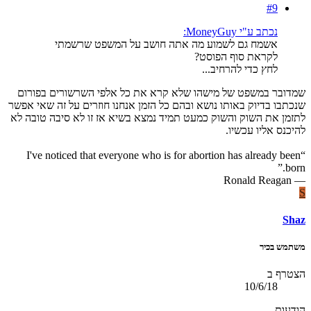
#9
נכתב ע"י MoneyGuy:
אשמח גם לשמוע מה אתה חושב על המשפט שרשמתי
לקראת סוף הפוסט?
לחץ כדי להרחיב...
שמדובר במשפט של מישהו שלא קרא את כל אלפי השרשורים בפורום
שנכתבו בדיוק באותו נושא ובהם כל הזמן אנחנו חוזרים על זה שאי אפשר
לתזמן את השוק והשוק כמעט תמיד נמצא בשיא אז זו לא סיבה טובה לא
להיכנס אליו עכשיו.
“I've noticed that everyone who is for abortion has already been
born.”
― Ronald Reagan
S
Shaz
משתמש בכיר
הצטרף ב
10/6/18
הודעות