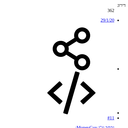
דירוג
362
29/1/20
#11
נכתב ע"י MoneyGuy: