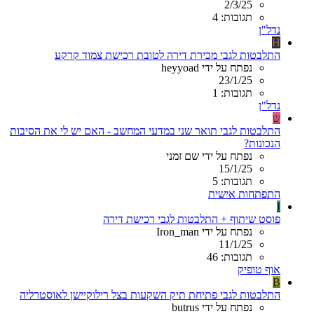
2/3/25
תגובות: 4
נדל"ן
H
התלבטות לגבי מכירת דירה לטובת רכישת צמוד קרקע
נפתח על ידי heyyoad
23/1/25
תגובות: 1
נדל"ן
ש
התלבטות לגבי תואר שני במדעי המחשב - האם יש לי את הסיבות
הנכונות?
נפתח על ידי שם זמני
15/1/25
תגובות: 5
התפתחות אישית
I
פוסט שיתוף + התלבטות לגבי רכישת דירה
נפתח על ידי Iron_man
11/1/25
תגובות: 46
אוף טופיק
B
התלבטות לגבי פתיחת תיק השקעות בצל רילוקיישן לאוסטרליה
נפתח על ידי butrus