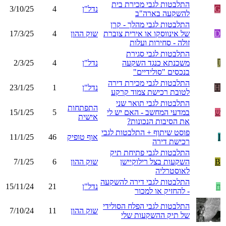
התלבטות לגבי מכירת בית
G
נדל"ן
4
3/10/25
להשקעה בארה"ב
התלבטות לגבי מהלך - קרן
D
של אינווסקו או אירית צוברת
שוק ההון
4
17/3/25
זולה - סחירות ועלות
התלבטות לגבי סגירת
J
משכנתא כנגד השקעה
נדל"ן
4
2/3/25
בנכסים "סולידיים"
התלבטות לגבי מכירת דירה
H
נדל"ן
1
23/1/25
לטובת רכישת צמוד קרקע
התלבטות לגבי תואר שני
התפתחות
ש
במדעי המחשב - האם יש לי
5
15/1/25
אישית
את הסיבות הנכונות?
פוסט שיתוף + התלבטות לגבי
I
אוף טופיק
46
11/1/25
רכישת דירה
התלבטות לגבי פתיחת תיק
B
השקעות בצל רילוקיישן
שוק ההון
6
7/1/25
לאוסטרליה
התלבטות לגבי דירה להשקעה
ח
נדל"ן
21
15/11/24
- להחזיק או למכור
התלבטות לגבי הפלח הסולידי
שוק ההון
11
7/10/24
של תיק ההשקעות שלי