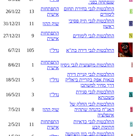
שנפתחה בפני.
התלבטות לגבי בחירת תחום
התפתחות
26/1/22
13
E
לימודים
אישית
התלבטות לגבי תיק פסיבי
D
שוק ההון
11
31/12/21
ראשון
התפתחות
N
התלבטות לגבי לימודים
9
27/12/21
אישית
התלבטות לגבי דירה בת"א
נדל"ן
105
6/7/21
התפתחות
ז
התלבטות מקצועית לגבי ניסיון
1
8/6/21
אישית
התלבטות לגבי קניית דירה
Y
בנאות אפק בקריית ביאליק
נדל"ן
5
18/5/21
דרך מחיר למשתכן
התלבטות לגבי סגירת
A
נדל"ן
3
16/5/21
משכנתא
התלבטות לגבי החלק של
ד
האג"ח בהנחה שתהיה
שוק ההון
8
7/5/21
אינפלציה
התלבטות לגבי כדאיות
התפתחות
מ
11
2/5/21
חתימת קבע
אישית
התלבטות לגבי כוון השקעה