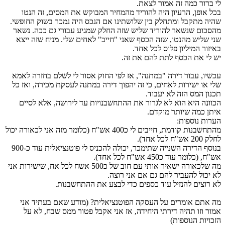
לי ברור כמה זה אמור לצאת.
בכל אופן, הרעיון היה להוריד מהמחיר המבוקש את המסים, זה הנטו
שהיה מתקבל ומתחלק בין שלושתינו אם הנכס היה נמכר בשוק החופשי.
מהסכום שנשאר להוריד שליש שזה החלק שמגיע עבורי גם ככה. נשאר
שני שליש מהנטו, שזה הכסף שאני "חייב" לאחים שלי. מניח שזה ייצא
באיזור המיליון פלוס לכל אחד.
יש לי את הכסף לתת להם את זה.
עכשיו, עבור דירה "במתנה", אז לפי החוק אסור לי לשלם בחזרה לאמא
שלי או ישירות לאחים, כי זה יהפוך דירה במתנה לעסקת מכירה, ואז כל
תכנון המס הזה לא יעבוד.
הכוונה היא הוא לא לגרור את ההתחשבנויות עד לירושה, אלא לסיים
איתן כמה שיותר מוקדם.
הערות נוספות:
מהתחשבנות קודמת, חייבים לי כ400 אש"ח (כלומר מזה אני לכאורה יכול
לחלק 200 אש"ח לכל אחד).
בנוסף הדירה השנייה שתימכר, יכולה להכניס לי פוטנציאלית עוד כ-900
אש"ח, (כלומר עוד כ450 אש"ח לכל אחד).
מה שלכאורה ישאיר אותי עם חוב של כ500 אשח לכל אח, שישירות אני
לא יכול להעביר להם גם אם אני רוצה.
לא רוצים להנזיל עוד כספים כדי לבצע את ההתחשבנות.
מה אתם אומרים על העסקה הפוטנציאלית? (מודע שאם בעתיד אני
אמור וזו תהיה דירתי היחידה, אז אני אקבל פטור ממס שבח, לא על
הזכויות הנוספות)