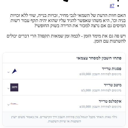
#7
האם חוות הדעת של השמאי לגבי מחיר, זכויות בנייה, שווי ללא זכויות
בניה וכו', היא משהו שאפשר להגיד עליו שהוא יהיה תקף עבור רשות
המיסים גם אם נרצה למכור את הדירה בשוק החופשי?
ויש פה גם את מימד הזמן - לכמה זמן שמאות תקפה? הרי דברים יכולים
להשתנות עם הזמן.
פתחו חשבון למסחר עצמאי
פסגות טרייד
⌄
מינימום לפתיחת חשבון: ₪10,000
מיטב טרייד
⌄
מינימום לפתיחת חשבון: ₪5,000
אקסלנס טרייד
⌄
מינימום לפתיחת חשבון: ₪10,000
גילוי נאות: האתר מקבל תגמול בגין פתיחת חשבון דרך הקישורים. אין באמור משום ייעוץ
השקעות או שיווק השקעות.