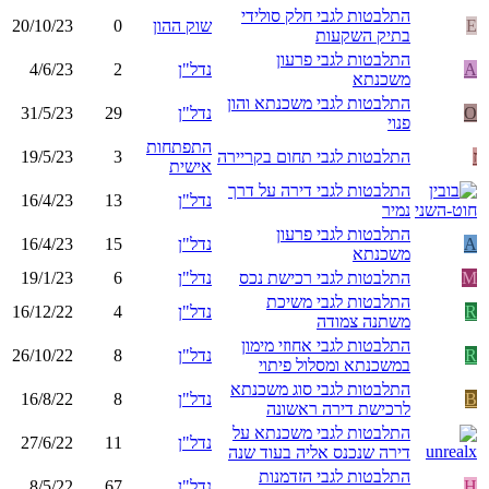
התלבטות לגבי חלק סולידי
E
שוק ההון
0
20/10/23
בתיק השקעות
התלבטות לגבי פרעון
A
נדל"ן
2
4/6/23
משכנתא
התלבטות לגבי משכנתא והון
O
נדל"ן
29
31/5/23
פנוי
התפתחות
ז
התלבטות לגבי תחום בקריירה
3
19/5/23
אישית
התלבטות לגבי דירה על דרך
נדל"ן
13
16/4/23
נמיר
התלבטות לגבי פרעון
A
נדל"ן
15
16/4/23
משכנתא
M
התלבטות לגבי רכישת נכס
נדל"ן
6
19/1/23
התלבטות לגבי משיכת
R
נדל"ן
4
16/12/22
משתנה צמודה
התלבטות לגבי אחוזי מימון
R
נדל"ן
8
26/10/22
במשכנתא ומסלול פיתוי
התלבטות לגבי סוג משכנתא
B
נדל"ן
8
16/8/22
לרכישת דירה ראשונה
התלבטות לגבי משכנתא על
נדל"ן
11
27/6/22
דירה שנכנס אליה בעוד שנה
התלבטות לגבי הזדמנות
H
נדל"ן
67
8/5/22