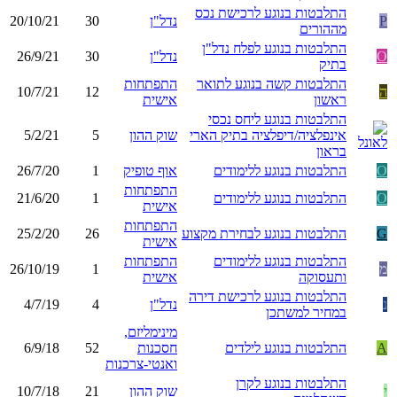
התלבטות בנוגע לרכישת נכס
P
נדל"ן
30
20/10/21
מההורים
התלבטות בנוגע לפלח נדל"ן
O
נדל"ן
30
26/9/21
בתיק
התלבטות קשה בנוגע לתואר
התפתחות
ה
12
10/7/21
ראשון
אישית
התלבטות בנוגע ליחס נכסי
אינפלציה/דיפלציה בתיק הארי
שוק ההון
5
5/2/21
בראון
O
התלבטות בנוגע ללימודים
אוף טופיק
1
26/7/20
התפתחות
O
התלבטות בנוגע ללימודים
1
21/6/20
אישית
התפתחות
G
התלבטות בנוגע לבחירת מקצוע
26
25/2/20
אישית
התלבטות בנוגע ללימודים
התפתחות
מ
1
26/10/19
ותעסוקה
אישית
התלבטות בנוגע לרכישת דירה
נ
נדל"ן
4
4/7/19
במחיר למשתכן
מינימליזם,
A
התלבטות בנוגע לילדים
חסכנות
52
6/9/18
ואנטי-צרכנות
התלבטות בנוגע לקרן
י
שוק ההון
21
10/7/18