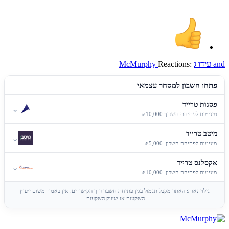
and
עידו ג
Reactions:
McMurphy
פתחו חשבון למסחר עצמאי
פסגות טרייד
⌄
מינימום לפתיחת חשבון: ₪10,000
מיטב טרייד
⌄
מינימום לפתיחת חשבון: ₪5,000
אקסלנס טרייד
⌄
מינימום לפתיחת חשבון: ₪10,000
גילוי נאות: האתר מקבל תגמול בגין פתיחת חשבון דרך הקישורים. אין באמור משום ייעוץ
השקעות או שיווק השקעות.