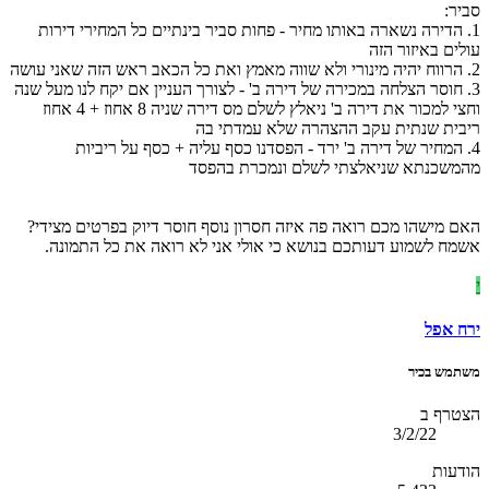
סביר:
1. הדירה נשארה באותו מחיר - פחות סביר בינתיים כל המחירי דירות
עולים באיזור הזה
2. הרווח יהיה מינורי ולא שווה מאמץ ואת כל הכאב ראש הזה שאני עושה
3. חוסר הצלחה במכירה של דירה ב' - לצורך העניין אם יקח לנו מעל שנה
וחצי למכור את דירה ב' ניאלץ לשלם מס דירה שניה 8 אחוז + 4 אחוז
ריבית שנתית עקב ההצהרה שלא עמדתי בה
4. המחיר של דירה ב' ירד - הפסדנו כסף עליה + כסף על ריביות
מהמשכנתא שניאלצתי לשלם ונמכרת בהפסד
האם מישהו מכם רואה פה איזה חסרון נוסף חוסר דיוק בפרטים מצידי?
אשמח לשמוע דעותכם בנושא כי אולי אני לא רואה את כל התמונה.
י
ירח אפל
משתמש בכיר
הצטרף ב
3/2/22
הודעות