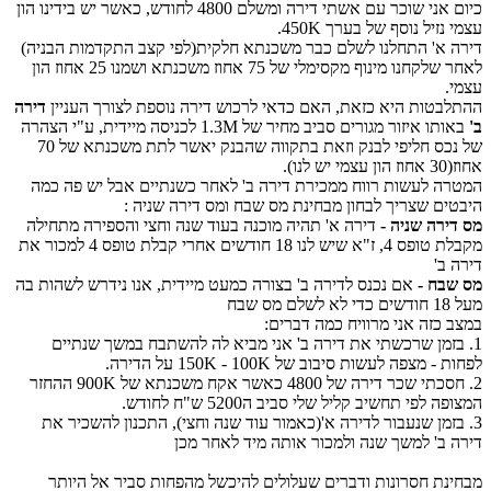
כיום אני שוכר עם אשתי דירה ומשלם 4800 לחודש, כאשר יש בידינו הון
עצמי נזיל נוסף של בערך 450K.
דירה א' התחלנו לשלם כבר משכנתא חלקית(לפי קצב התקדמות הבניה)
לאחר שלקחנו מינוף מקסימלי של 75 אחוז משכנתא ושמנו 25 אחוז הון
עצמי.
ההתלבטות היא כזאת, האם כדאי לרכוש דירה נוספת לצורך העניין
דירה
ב'
באותו איזור מגורים סביב מחיר של 1.3M לכניסה מיידית, ע"י הצהרה
של נכס חליפי לבנק וזאת בתקווה שהבנק יאשר לתת משכנתא של 70
אחוז(30 אחוז הון עצמי יש לנו).
המטרה לעשות רווח ממכירת דירה ב' לאחר כשנתיים אבל יש פה כמה
היבטים שצריך לבחון מבחינת מס שבח ומס דירה שניה :
מס דירה שניה -
דירה א' תהיה מוכנה בעוד שנה וחצי והספירה מתחילה
מקבלת טופס 4, ז"א שיש לנו 18 חודשים אחרי קבלת טופס 4 למכור את
דירה ב'
מס שבח -
אם נכנס לדירה ב' בצורה כמעט מיידית, אנו נידרש לשהות בה
מעל 18 חודשים כדי לא לשלם מס שבח
במצב כזה אני מרוויח כמה דברים:
1. בזמן שרכשתי את דירה ב' אני מביא לה להשתבח במשך שנתיים
לפחות - מצפה לעשות סיבוב של 150K - 100K על הדירה.
2. חסכתי שכר דירה של 4800 כאשר אקח משכנתא של 900K ההחזר
המצופה לפי תחשיב קליל שלי סביב ה5200 ש"ח לחודש.
3. בזמן שנעבור לדירה א'(כאמור עוד שנה וחצי), התכנון להשכיר את
דירה ב' למשך שנה ולמכור אותה מיד לאחר מכן
מבחינת חסרונות ודברים שעלולים להיכשל מהפחות סביר אל היותר