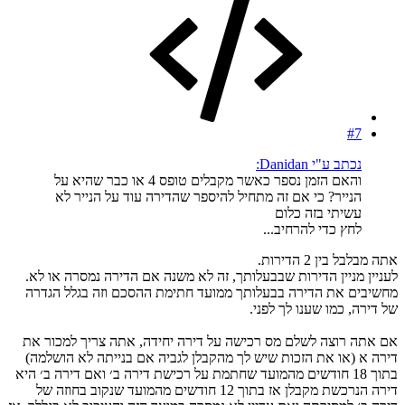
#7
נכתב ע"י Danidan:
והאם הזמן נספר כאשר מקבלים טופס 4 או כבר שהיא על
הנייר? כי אם זה מתחיל להיספר שהדירה עוד על הנייר לא
עשיתי בזה כלום
לחץ כדי להרחיב...
אתה מבלבל בין 2 הדירות.
לעניין מניין הדירות שבבעלותך, זה לא משנה אם הדירה נמסרה או לא.
מחשיבים את הדירה בבעלותך ממועד חתימת ההסכם וזה בגלל הגדרה
של דירה, כמו שענו לך לפני.
אם אתה רוצה לשלם מס רכישה על דירה יחידה, אתה צריך למכור את
דירה א (או את הזכות שיש לך מהקבלן לגביה אם בנייתה לא הושלמה)
בתוך 18 חודשים מהמועד שחתמת על רכישת דירה ב׳ ואם דירה ב׳ היא
דירה הנרכשת מקבלן אז בתוך 12 חודשים מהמועד שנקוב בחוזה של