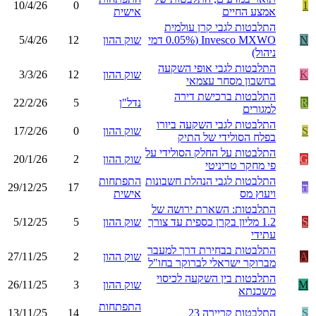
10/4/26
0
1
אמצע החיים
אישית
התלבטות לגבי קרן עולמית
N
Invesco MXWO (0.05% דמי
שוק ההון
12
5/4/26
ניהול)
התלבטות לגבי אופי השקעה
K
שוק ההון
12
3/3/26
בחשבון מסחר עצמאי
התלבטות ברכישת דירה
R
נדל"ן
5
22/2/26
למגורים
התלבטות לגבי השקעה ביורו
S
שוק ההון
0
17/2/26
בפלח הסולידי של התיק
התלבטות על החלק הסולידי על
G
שוק ההון
2
20/1/26
פי מחקר טריניטי
התלבטות לגבי הנהלת חשבונות
התפתחות
ה
17
29/12/25
ויעוץ מס
אישית
התלבטות: השארת ירושה של
S
1.2 מליון בקרן כספית עד צורך
שוק ההון
5
5/12/25
עתידי
התלבטות בבחירת דרך למעבר
A
שוק ההון
2
27/11/25
מברוקר ישראלי לברוקר בחו"ל
התלבטות בין השקעה לכיסוי
M
שוק ההון
3
26/11/25
משכנתא
התפתחות
S
התלבטות קריירה 23
14
13/11/25