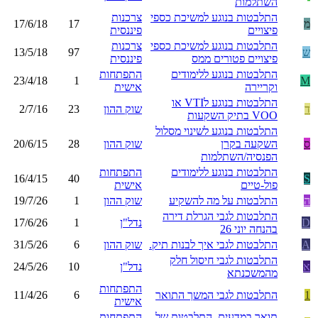
השתלמות
התלבטות בנוגע למשיכת כספי
צרכנות
מ
17
17/6/18
פיצויים
פיננסית
התלבטות בנוגע למשיכת כספי
צרכנות
ש
97
13/5/18
פיצויים פטורים ממס
פיננסית
התלבטות בנוגע ללימודים
התפתחות
23/4/18
1
M
וקריירה
אישית
התלבטות בנוגע לVTI או
ד
שוק ההון
23
2/7/16
VOO בתיק השקעות
התלבטות בנוגע לשינוי מסלול
ס
השקעה בקרן
שוק ההון
28
20/6/15
הפנסיה/השתלמות
התלבטות בנוגע ללימודים
התפתחות
16/4/15
40
S
פול-טיים
אישית
ה
התלבטות על מה להשקיע
שוק ההון
1
19/7/26
התלבטות לגבי הגרלת דירה
D
נדל"ן
1
17/6/26
בהנחה יוני 26
A
התלבטות לגבי איך לבנות תיק.
שוק ההון
6
31/5/26
התלבטות לגבי חיסול חלק
א
נדל"ן
10
24/5/26
מהמשכנתא
התפתחות
1
התלבטות לגבי המשך התואר
6
11/4/26
אישית
תואר במדעים, התלבטות של
התפתחות