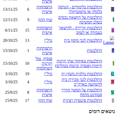
אישית
התלבטות בלימודים - הנדסה
התפתחות
13/11/25
6
D
כלכלה או מתמטיקה?
אישית
התלבטות על הקצאת נכסים
נ
שוק ההון
9
12/11/25
בשלב המשיכה
התלבטות קריירה - להישאר
התפתחות
א
15
6/11/25
בעבודה או לעזוב
אישית
התלבטות לגבי מימון בית
נדל"ן
13
20/10/25
התפתחות
ע
התלבטות
1
15/10/25
אישית
פנסיה, גמל
התלבטות באיחוד שתי קרנות
I
וקרנות
10
15/10/25
קיימות (פנסיה וביטוח מנהלים)
השתלמות
G
התלבטות נדלנית גושדן-ית
נדל"ן
19
3/10/25
התלבטות לגבי מכירת בית
G
נדל"ן
4
3/10/25
להשקעה בארה"ב
התלבטות על המשך הדרך
התפתחות
25/9/25
8
V
סטודנט מדמח
אישית
S
התלבטות פיננסית רצינית
שוק ההון
17
15/9/25
נושאים דומים