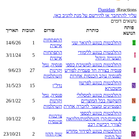
Danidan
Reactions:
עליך להתחבר או להירשם על מנת להגיב כאן.
נושאים דומים
פותח
כותרת
פורום
תגובות
תאריך
הנושא
התפתחות
T
התלבטות בנוגע לתואר שני
1
14/6/26
אישית
התלבטות בנוגע ללימודי
התפתחות
ז
5
3/11/24
תעשייה וניהול
אישית
התלבטות בנוגע למשיכת כספי
פנסיה, גמל
J
פנסיה בצורה חד פעמית לפורש
וקרנות
27
9/6/23
לפנסיה עקב הכנסות אחרות
השתלמות
התלבטות בנוגע לפרעון
N
נדל"ן
15
31/5/23
משכנתא
התלבטות בנוגע למסלולי
פנסיה, גמל
N
השקעה בכל המוצרים
וקרנות
5
26/1/22
הפנסיונים ומעבר לחברה אחרת
השתלמות
התלבטות בנוגע לכספי
צרכנות
Z
פיצויים/קרן השתלמות/הלוואה
9
10/1/22
פיננסית
לצורך רכישת רכב
התלבטות בנוגע לסידור מחדש
M
שוק ההון
2
23/10/21
של התיק