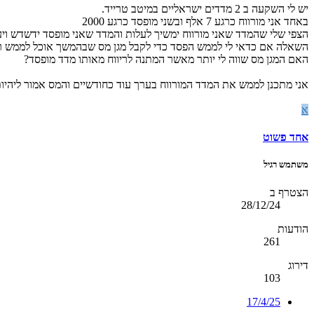
יש לי השקעה ב 2 מדדים ישראליים במיטב טרייד.
באחד אני מורווח כרגע 7 אלף ובשני מופסד כרגע 2000
הצפי שלי שהמדד שאני מורווח ימשיך לעלות והמדד שאני מופסד ידשדש ויעלה 
השאלה אם כדאי לי לממש הפסד כדי לקבל מגן מס שבהמשך אוכל לממש ריו
האם המגן מס שווה לי יותר מאשר המתנה לריווח מאותו מדד מופסד?
אני מתכנן לממש את המדד המורווח בערך עוד כחודשיים והמס אמור ליהיות בערך 6 אלף בהערכ
א
אחד פשוט
משתמש רגיל
הצטרף ב
28/12/24
הודעות
261
דירוג
103
17/4/25