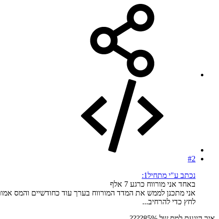
#2
נכתב ע"י מתחיל1:
באחד אני מורווח כרגע 7 אלף
אני מתכנן לממש את המדד המורווח בערך עוד כחודשיים והמס אמור ליהיות בערך 6 אל
לחץ כדי להרחיב...
איך היגעת למס של 85%????