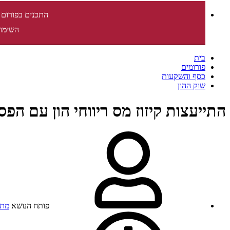
התכנים בפורום 
השימוש
בית
פורומים
כסף והשקעות
שוק ההון
התייעצות קיזוז מס ריווחי הון עם הפס
פותח הנושא
מתח