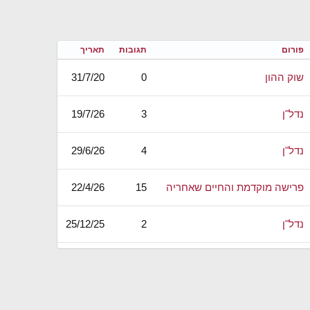
פורום
תגובות
תאריך
שוק ההון
0
31/7/20
נדל"ן
3
19/7/26
נדל"ן
4
29/6/26
פרישה מוקדמת והחיים שאחריה
15
22/4/26
נדל"ן
2
25/12/25
מינימליזם, חסכנות ואנטי-צרכנות
9
18/7/25
נדל"ן
28
23/6/25