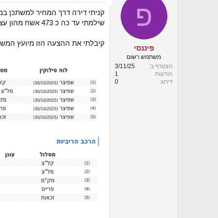
פ
י
קניתי דירה דרך המחיר למשתכן במחיר של 1.25 
ך
שילמתי עד כה כ 473 אשח מהון עצמי ואני מעוניין לקחת משכנתא על שאר הסכום 774 אשח
קיבלתי את ההצעה הזו מיועץ המשכ
פיננסי
משתמש רשום
הצטרף ב
3/11/25
הודעות
1
דירוג
0