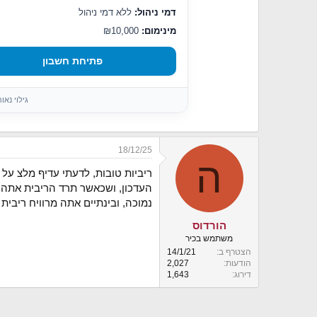
דמי ניהול:
ללא דמי ניהול
מינימום:
₪10,000
פתיחת חשבון
גילוי נא
18/12/25
ה
ריביות טובות, לדעתי עדיף מלצ על
העדכון, ושכאשר תרד הריבית אתה ת
נמוכה, ובינתיים אתה מרוויח ריבית 
הורדוס
משתמש בכיר
הצטרף ב
14/1/21
הודעות
2,027
דירוג
1,643