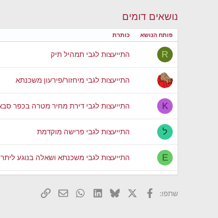
נושאים דומים
פותח הנושא
כותרת
R
התייעצות לגבי תמהיל תיק
התייעצות לגבי מיחזור/פירעון משכנתא
K
התייעצות לגבי דירת מחיר מטרה בכפר סבא
ל
התייעצות לגבי פרישה מוקדמת
E
התייעצות לגבי משכנתא ושאלה בנוגע ליתרה
התייעצות לגבי מצלמת דרך לרכב
X
פייסבוק
Bluesky
LinkedIn
WhatsApp
דואר אלקטרוני
הוסף קישור
שתפו:
M
התייעצות לגבי רכישה ראשונה.