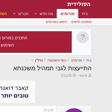
בית
פורומים
מה חדש
חברים
הסול
פוסטים חדשים
חיפוש בפורומים
התכנים בפורום א
השימוש 
בית
פורומים
כסף והשקעות
נדל"ן
התייעצות לגבי תמהיל משכנתא
פ
פ
פיננסי
5/11/25
ו
ו
ת
ר
ח
ס
ה
ם
נ
ב
ו
ת
ש
א
5/11/25
א
ר