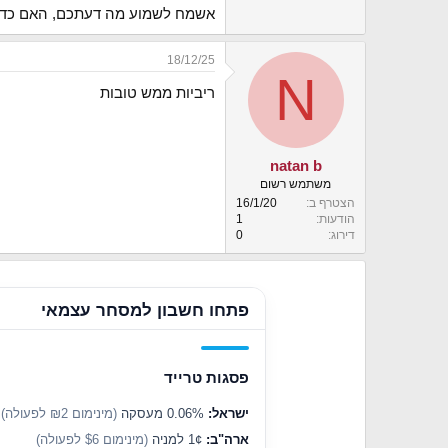
אשמח לשמוע מה דעתכם, האם כדא
18/12/25
N
ריביות ממש טובות
natan b
משתמש רשום
הצטרף ב
16/1/20
הודעות
1
דירוג
0
פתחו חשבון למסחר עצמאי
פסגות טרייד
ישראל:
0.06% מעסקה
(מינימום ₪2 לפעולה)
ארה"ב:
1¢ למניה
(מינימום $6 לפעולה)