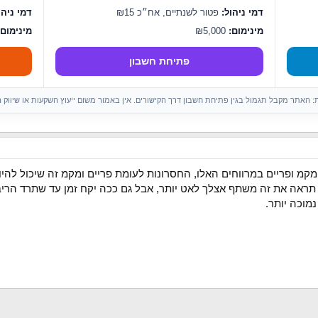
דמי ניהול:
פטור לשנתיים, אח״כ ₪15
דמי ניהו
מינימום:
₪5,000
מינימום:
פתיחת חשבון
ות: האתר מקבל תגמול בגין פתיחת חשבון דרך הקישורים. אין באמור משום ייעוץ השקעות או שיווק 
 מקמ ופריים במרווחים האלו, החסרונות לעומת פריים ומקמ זה שיכול לה
ראה את זה משתף אצלך לאט יותר, אבל גם ככה יקח זמן עד שתרד הריבית
נמוכה יותר.