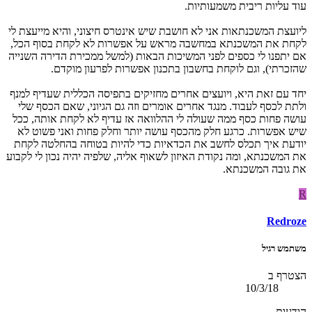
עוד עליות ריבית משמעותיות.
ליועצת המשכנתאות אני לא חושבת שיש אינטרס חיצוני, והיא מייעצת לי
לקחת את המשכנתא במחשבה מראש על אפשרות לא לקחת בסוף הכל,
אם יתפנו לי כספים לפני המשיכות הבאות (למשל ממכירת הדירה השנייה
שהזכרתי), וגם לוקחת בחשבון בתכנון אפשרות לפרעון מוקדם.
יחד עם זאת היא, ויועצים אחרים מחזיקים בתפיסה הכללית שעדיף למנף
ולתת לכסף לעבוד. מנגד אחרים אומרים וזה גם הגיוני, שאם הכסף שלי
עושה פחות כסף ממה שעולה לי ההלוואה אז עדיף לא לקחת אותה, ככל
שיש אפשרות. כרגע חלק מהכסף עושה יותר וחלק פחות ואני פשוט לא
יודעת איך תכלס לחשב את הכדאיות כדי להיות בטוחה בהחלטה לקחת
את המשכנתא, ומה נקודת האיזון לשאוף אליה, שלפיה יהיה נכון לי לקבוע
את גובה המשכנתא.
R
Redroze
משתמש רגיל
הצטרף ב
10/3/18
הודעות