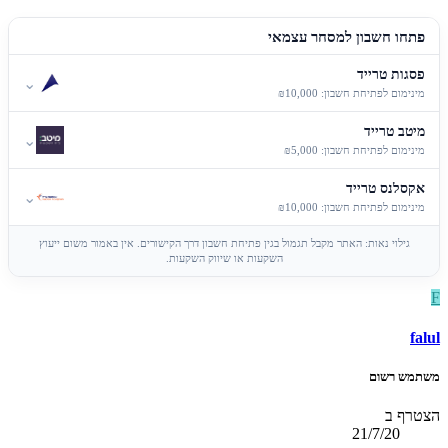
פתחו חשבון למסחר עצמאי
פסגות טרייד
⌄
מינימום לפתיחת חשבון: ₪10,000
מיטב טרייד
⌄
מינימום לפתיחת חשבון: ₪5,000
אקסלנס טרייד
⌄
מינימום לפתיחת חשבון: ₪10,000
גילוי נאות: האתר מקבל תגמול בגין פתיחת חשבון דרך הקישורים. אין באמור משום ייעוץ
השקעות או שיווק השקעות.
F
falul
משתמש רשום
הצטרף ב
21/7/20