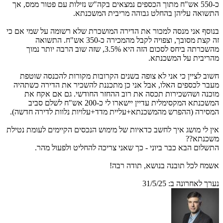
כ-550 אש"ח מתוך הכספים נמצאים בקה"ש נזילות עם פטור ממס, אך
התשואה עליהן בהחלט גבוהה מריבית המשכנתא.
בנוסף אני מנסה למכור את הדירה המושכרת שלא רשומה על שמי אם כי
זה קצת מסובך, וצפויה לקבל מהמכירה כ-350 אש"ח. התשואה
מהשכרתה ביחס לסכום הזה היא 3.5%, שזה שוב הרבה יותר נמוך
מהריבית על המשכנתא.
חשוב לציין כי אני לא צופה בשנים הקרובות מקורות להכנסה שוטפת
מעבר לכספים האלו, אבל אני כן מתכננת להשכיר את הדירה כשתהיה
מוכנה ושהשכירות תכסה את רוב ההחזר החודשי. גם אם אקח את
המשכנתא המקסימלית עדיין יישארו לי כ-200 אש"ח לשלם סביב
המסירה (ההפרש מהמשכנתא+עליית מדד+עלויות נלוות לדירה חדשה).
אין לי מושג איך לחשב כדאיות של מימוש הנכסים הקיימים לעומת נטילת
משכנתא??
התשלום הבא כבר ביוני - כך שאני צריכה להחליט ולפעול מהר.
אשמח לכל תובנה בנושא, תודה רבה!
נערך לאחרונה ב:
31/5/25