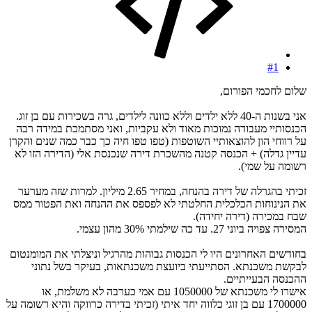
#1
שלום לחכמי הפורום,
אני בשנות ה-40 ללא ילדים וללא כוונה לילדים, גרה בשכירות עם בן זוג.
הכנסותיי מעבודה נמוכות מאוד ולא עקביות, ואני מסתמכת במידה רבה
על רווחי הון להוצאותיי השוטפות (טפו טפו חיה כך כבר כמה שנים והקרן
עדיין גדלה) + הכנסה קטנה מהשכרת דירה שנכנסת אלי (הדירה הזו לא
רשומה על שמי).
זכיתי בהגרלה של דירה בהנחה, במחיר 2.65 מיליון. למרות שזה מערער
את הנינוחות הכלכלית החלטתי לא לפספס את ההנחה ואת הפטור ממס
שבח במכירה (דירה יחידה).
המסירה צפויה ביוני 27. עד כה שילמתי 30% מהון עצמי.
בחודשים האחרונים היו לי הכנסות גבוהות מהרגיל וניצלתי את המומנטום
לבקשת משכנתא. הסתייעתי ביועצת משכנתאות, בעיקר בשל נתוני
ההכנסה הבעייתיים.
אישרו לי משכנתא של 1050000 עם אמי כערבה לא משלמת, או
1700000 עם בן זוגי כלווה יחד איתי (זכיתי בדירה כרווקה והיא רשומה על