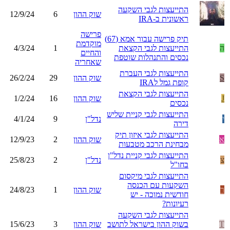
התייעצות לגבי השקעה
שוק ההון
6
12/9/24
ראשונית ב-IRA
פרישה
תיק פרישה עבור אמא (67)
מוקדמת
ה
התייעצות לגבי הקצאת
1
4/3/24
והחיים
נכסים והתנהלות שוטפת
שאחריה
התייעצות לגבי העברת
S
שוק ההון
29
26/2/24
קופת גמל לIRA
התייעצות לגבי הקצאת
J
שוק ההון
16
1/2/24
נכסים
התייעצות לגבי קניית שליש
י
נדל"ן
9
4/1/24
דירה
התייעצות לגבי איזון תיק
א
שוק ההון
2
12/9/23
מבחינת הרכב מטבעות
התייעצות לגבי קניית נדל"ן
צ
נדל"ן
2
25/8/23
בחו"ל
התייעצות לגבי מיקסום
השקעות עם הכנסה
ר
שוק ההון
1
24/8/23
חודשית נמוכה - יש
רעיונות?
התייעצות לגבי השקעה
T
בשוק ההון בישראל לתושב
שוק ההון
3
15/6/23