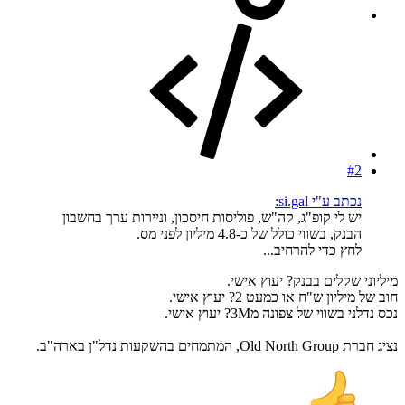
#2
נכתב ע"י si.gal:
יש לי קופ"ג, קה"ש, פוליסות חיסכון, וניירות ערך בחשבון
הבנק, בשווי כולל של כ-4.8 מיליון לפני מס.
לחץ כדי להרחיב...
מיליוני שקלים בבנק? יעוץ אישי.
חוב של מיליון ש"ח או כמעט 2? יעוץ אישי.
נכס נדלני בשווי של צפונה מ3M? יעוץ אישי.
נציג חברת Old North Group, המתמחים בהשקעות נדל"ן בארה"ב.