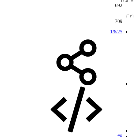
692
דירוג
709
1/6/25
#9