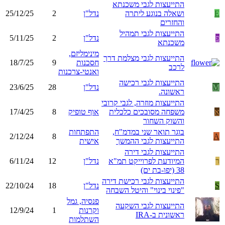
התייעצות לגבי משכנתא
E
ושאלה בנוגע ליתרה
נדל"ן
2
25/12/25
והחזרים
התייעצות לגבי תמהיל
פ
נדל"ן
2
5/11/25
משכנתא
מינימליזם,
התייעצות לגבי מצלמת דרך
חסכנות
9
18/7/25
לרכב
ואנטי-צרכנות
התייעצות לגבי רכישה
M
נדל"ן
28
23/6/25
ראשונה.
התייעצות מוזרה, לגבי קרובי
א
משפחה מסובכים כלכלית
אוף טופיק
8
17/4/25
והשוק השחור
בוגר תואר שני במדמ"ח,
התפתחות
2/12/24
8
A
התייעצות לגבי ההמשך
אישית
התייעצות לגבי דירה
ר
המיודעת לפרוייקט תמ"א
נדל"ן
12
6/11/24
38 (יפו-בת ים)
התייעצות לגבי רכישת דירה
S
נדל"ן
18
22/10/24
"פינוי בינוי" והיטל השבחה
פנסיה, גמל
התייעצות לגבי השקעה
וקרנות
1
12/9/24
ראשונית ב-IRA
השתלמות