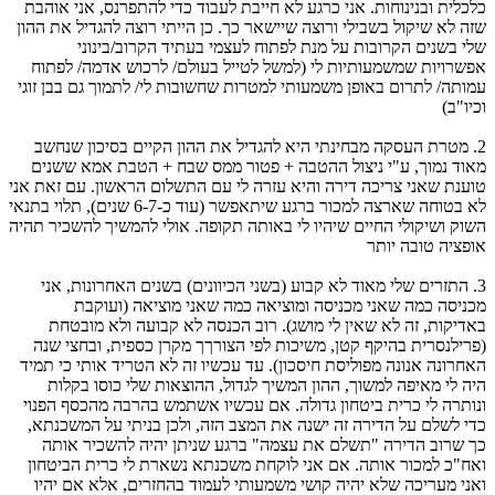
כלכלית ובנינוחות. אני כרגע לא חייבת לעבוד כדי להתפרנס, אני אוהבת
שזה לא שיקול בשבילי ורוצה שיישאר כך. כן הייתי רוצה להגדיל את ההון
שלי בשנים הקרובות על מנת לפתוח לעצמי בעתיד הקרוב/בינוני
אפשרויות שמשמעותיות לי (למשל לטייל בעולם/ לרכוש אדמה/ לפתוח
עמותה/ לתרום באופן משמעותי למטרות שחשובות לי/ לתמוך גם בבן זוגי
וכיו"ב)
2. מטרת העסקה מבחינתי היא להגדיל את ההון הקיים בסיכון שנחשב
מאוד נמוך, ע"י ניצול ההטבה + פטור ממס שבח + הטבת אמא ששנים
טוענת שאני צריכה דירה והיא עזרה לי עם התשלום הראשון. עם זאת אני
לא בטוחה שארצה למכור ברגע שיתאפשר (עוד כ-6-7 שנים), תלוי בתנאי
השוק ושיקולי החיים שיהיו לי באותה תקופה. אולי להמשיך להשכיר תהיה
אופציה טובה יותר
3. התזרים שלי מאוד לא קבוע (בשני הכיוונים) בשנים האחרונות, אני
מכניסה כמה שאני מכניסה ומוציאה כמה שאני מוציאה (ועוקבת
באדיקות, זה לא שאין לי מושג). רוב הכנסה לא קבועה ולא מובטחת
(פרילנסרית בהיקף קטן, משיכות לפי הצורךך מקרן כספית, ובחצי שנה
האחרונה אנונה מפוליסת חיסכון). עד עכשיו זה לא הטריד אותי כי תמיד
היה לי מאיפה למשוך, ההון המשיך לגדול, ההוצאות שלי כוסו בקלות
ונותרה לי כרית ביטחון גדולה. אם עכשיו אשתמש בהרבה מהכסף הפנוי
כדי לשלם על הדירה זה ישנה את המצב הזה, ולכן בניתי על המשכנתא,
כך שרוב הדירה "תשלם את עצמה" ברגע שניתן יהיה להשכיר אותה
ואח"כ למכור אותה. אם אני לוקחת משכנתא נשארת לי כרית הביטחון
ואני מעריכה שלא יהיה קושי משמעותי לעמוד בהחזרים, אלא אם יהיו