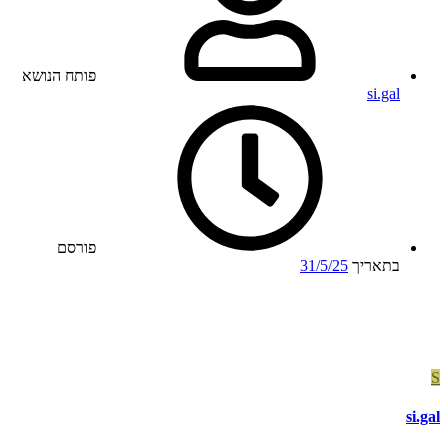
פותח הנושא
si.gal
פורסם
בתאריך
31/5/25
S
si.gal