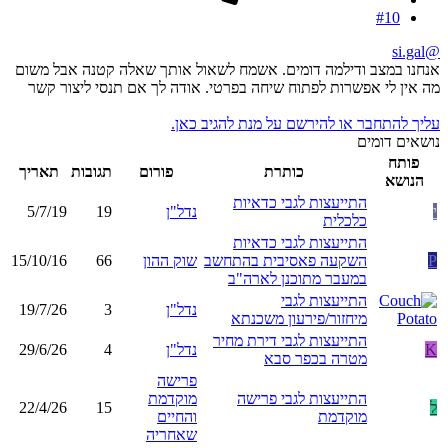
#10
@si.gal
אנחנו במצב ודילמה דומים. אשמח לשאול אותך שאלה קטנה אבל משום
מה אין לי אפשרות לפתוח שיחה בפרטי. אודה לך אם תנסי ליצור קשר
עליך להתחבר או להירשם על מנת להגיב כאן.
נושאים דומים
פותח
כותרת
פורום
תגובות
תאריך
הנושא
התייעצות לגבי כדאיות
י
נדל"ן
19
5/7/19
כלכלית
התייעצות לגבי כדאיות
P
השקעה פאסיבית בהתחשב
שוק ההון
66
15/10/16
במעבר מתוכנן לארה"ב
התייעצות לגבי
נדל"ן
3
19/7/26
מיחזור/פירעון משכנתא
התייעצות לגבי דירת מחיר
K
נדל"ן
4
29/6/26
מטרה בכפר סבא
פרישה
התייעצות לגבי פרישה
מוקדמת
ל
15
22/4/26
מוקדמת
והחיים
שאחריה