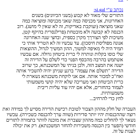
נכתב ע"י si.gal:
התזרים שלי מאוד לא קבוע (בשני הכיוונים) בשנים
האחרונות, אני מכניסה כמה שאני מכניסה ומוציאה כמה
שאני מוציאה (ועוקבת באדיקות, זה לא שאין לי מושג). רוב
הכנסה לא קבועה ולא מובטחת (פרילנסרית בהיקף קטן,
משיכות לפי הצורךך מקרן כספית, ובחצי שנה האחרונה
אנונה מפוליסת חיסכון). עד עכשיו זה לא הטריד אותי כי
תמיד היה לי מאיפה למשוך, ההון המשיך לגדול, ההוצאות
שלי כוסו בקלות ונותרה לי כרית ביטחון גדולה. אם עכשיו
אשתמש בהרבה מהכסף הפנוי כדי לשלם על הדירה זה
ישנה את המצב הזה, ולכן בניתי על המשכנתא, כך שרוב
הדירה "תשלם את עצמה" ברגע שניתן יהיה להשכיר אותה
ואח"כ למכור אותה. אם אני לוקחת משכנתא נשארת לי
כרית הביטחון ואני מעריכה שלא יהיה קושי משמעותי
לעמוד בהחזרים, אלא אם יהיו עוד עליות ריבית
משמעותיות.
לחץ כדי להרחיב...
העברה של חלק מההון הצבור לטובת רכישת הדירה מסייע לך במידה ואת
רוצה שההכנסות יהיו יותר סדירות (שווה ערך להכנסה כשכירה). עכשיו
נשאר לך להחליט כמה מההון שצברת את מוכנה לוותר בתמורה לתזרים
חודשי (הפער בין הכנסה משכירות להחזר המשכנתא). רק את יכולה
לענות על זה.