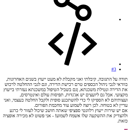
#3
תודה על התגובה, קיבלתי ואני מקבלת לא מעט ייעוץ בשנים האחרונות,
בוודאי לגבי ניהול הכספים טרם רכישת הדירה, וגם לגבי ההחלטה לרכוש
את הדירה ונטילת משכנתא, ןגם בשביל הטיפול במשכנתא נעזרתי בייעוץ
מקצועי. אבל גם ליועצים יש אג'נדות, תפיסות עולם ואינטרסים,
ועצותיהם לא הספיקו לי כדי להשתכנע סופית ולקבל החלטה בעצמי, ואני
עדיין לא בטוחה. לכן רוצה לשמוע עוד מחכמת הפורום.
אם יש שירות ייעוץ רלוונטי ספציפי שאתה חושב שיכול לעזור לי כרגע
ולהצדיק את ההשקעה שלו אשמח לשמוע! - אני פשוט לא מכירה אופציה
כזאת.