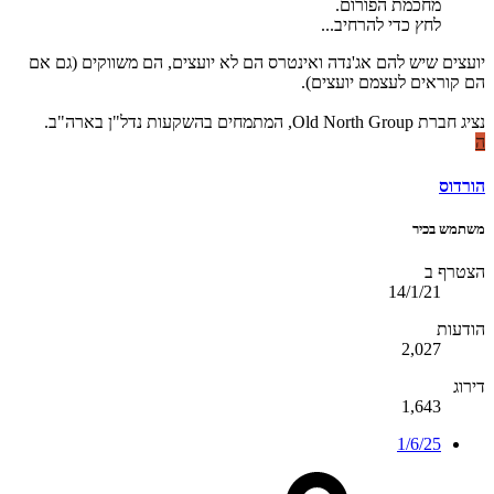
מחכמת הפורום.
לחץ כדי להרחיב...
יועצים שיש להם אג'נדה ואינטרס הם לא יועצים, הם משווקים (גם אם
הם קוראים לעצמם יועצים).
נציג חברת Old North Group, המתמחים בהשקעות נדל"ן בארה"ב.
ה
הורדוס
משתמש בכיר
הצטרף ב
14/1/21
הודעות
2,027
דירוג
1,643
1/6/25