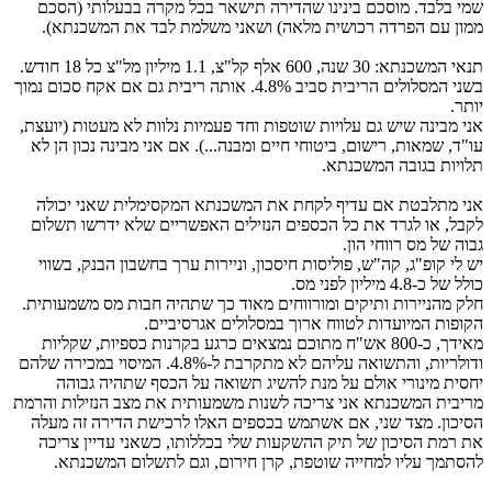
שמי בלבד. מוסכם בינינו שהדירה תישאר בכל מקרה בבעלותי (הסכם
ממון עם הפרדה רכושית מלאה) ושאני משלמת לבד את המשכנתא).
תנאי המשכנתא: 30 שנה, 600 אלף קל"צ, 1.1 מיליון מל"צ כל 18 חודש.
בשני המסלולים הריבית סביב 4.8%. אותה ריבית גם אם אקח סכום נמוך
יותר.
אני מבינה שיש גם עלויות שוטפות וחד פעמיות נלוות לא מעטות (יועצת,
עו"ד, שמאות, רישום, ביטוחי חיים ומבנה...). אם אני מבינה נכון הן לא
תלויות בגובה המשכנתא.
אני מתלבטת אם עדיף לקחת את המשכנתא המקסימלית שאני יכולה
לקבל, או לגרד את כל הכספים הנזילים האפשריים שלא ידרשו תשלום
גבוה של מס רווחי הון.
יש לי קופ"ג, קה"ש, פוליסות חיסכון, וניירות ערך בחשבון הבנק, בשווי
כולל של כ-4.8 מיליון לפני מס.
חלק מהניירות ותיקים ומורווחים מאוד כך שתהיה חבות מס משמעותית.
הקופות המיועדות לטווח ארוך במסלולים אגרסיביים.
מאידך, כ-800 אש"ח מתוכם נמצאים כרגע בקרנות כספיות, שקליות
ודולריות, והתשואה עליהם לא מתקרבת ל-4.8%. המיסוי במכירה שלהם
יחסית מינורי אולם על מנת להשיג תשואה על הכסף שתהיה גבוהה
מריבית המשכנתא אני צריכה לשנות משמעותית את מצב הנזילות והרמת
הסיכון. מצד שני, אם אשתמש בכספים האלו לרכישת הדירה זה מעלה
את רמת הסיכון של תיק ההשקעות שלי בכללותו, כשאני עדיין צריכה
להסתמך עליו למחייה שוטפת, קרן חירום, וגם לתשלום המשכנתא.