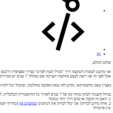
#1
שלום לכולם,
אני מתכנן לעשות השקעה דרך "מגדל קשת לפרט" (צריך ספציפית דרכם)
אבל לפני זה אני רוצה לבצע איזושהי הערכה אם במהלך 7 שנים יש סבירות שתהיה ירידה בקרן, ואם כן באיזו מידה.
(אציין שאני מתמטיקאי, מודע לזה שאין מסקנה מוחלטת, שהכול יכול לקרות
בגדול חשבתי לבחון טווחי זמן של 7 שנים לאורך כל ההיסטוריה הכלכלית, לראות מה ההתנהגויות השונות ולהסיק מזה מידע. העניין הוא:
1. האם זה חכם? או שיש דרך יותר נכונה?
2. איזה מידע לבדוק? אני יכול לבדוק את הנתונים
שמוצגים פה
(בחרתי קשת 
קרן פרטית?