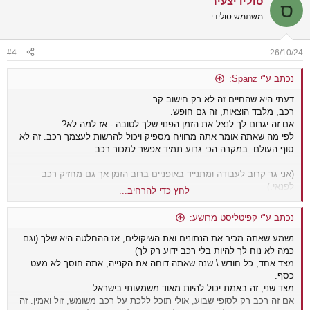
סולידיצעיר
c
ס
t
משתמש סולידי
i
o
n
#4
26/10/24
s
:
נכתב ע"י Spanz:
דעתי היא שהחיים זה לא רק חישוב קר...
רכב, מלבד הוצאות, זה גם חופש.
אם זה יגרום לך לנצל את הזמן הפנוי שלך לטובה - אז למה לא?
לפי מה שאתה אומר אתה מרוויח מספיק ויכול להרשות לעצמך רכב. זה לא
סוף העולם. במקרה הכי גרוע תמיד אפשר למכור רכב.
(אני גר קרוב לעבודה ומתנייד באופניים ברוב הזמן אך גם מחזיק רכב
לפנאי.)
לחץ כדי להרחיב...
מה הדרישות שלך מהרכב?
נכתב ע"י קפיטליסט מרושע:
נשמע שאתה מכיר את הנתונים ואת השיקולים, אז ההחלטה היא שלך (וגם
כמה לא נוח לך להיות בלי רכב ידוע רק לך)
מצד אחד, כל חודש \ שנה שאתה דוחה את הקנייה, אתה חוסך לא מעט
כסף.
מצד שני, זה באמת יכול להיות מאוד משמעותי בישראל.
אם זה רכב רק לסופי שבוע, אולי תוכל ללכת על רכב משומש, זול ואמין. זה