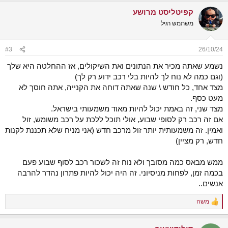
a
קפיטליסט מרושע
c
t
משתמש רגיל
i
o
n
#3
26/10/24
s
:
נשמע שאתה מכיר את הנתונים ואת השיקולים, אז ההחלטה היא שלך
(וגם כמה לא נוח לך להיות בלי רכב ידוע רק לך)
מצד אחד, כל חודש \ שנה שאתה דוחה את הקנייה, אתה חוסך לא
מעט כסף.
מצד שני, זה באמת יכול להיות מאוד משמעותי בישראל.
אם זה רכב רק לסופי שבוע, אולי תוכל ללכת על רכב משומש, זול
ואמין. זה משמעותית יותר זול מרכב חדש (אני מניח שלא תכננת לקנות
חדש, רק מציין)
ממש מבאס כמה מסובך ולא נוח זה לשכור רכב לסוף שבוע פעם
בכמה זמן, לפחות מניסיוני. זה היה יכול להיות פתרון נהדר להרבה
אנשים..
משה
R
e
a