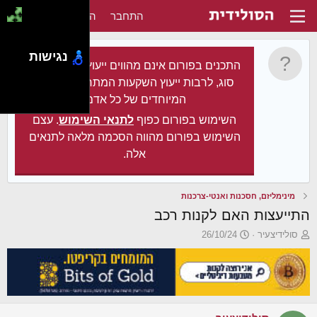
התחבר
הירשם
נגישות
התכנים בפורום אינם מהווים ייעוץ מקצועי מכל
סוג, לרבות ייעוץ השקעות המתחשב בצרכיו
המיוחדים של כל אדם.
השימוש בפורום כפוף
לתנאי השימוש
. עצם
השימוש בפורום מהווה הסכמה מלאה לתנאים
אלה.
מינימליזם, חסכנות ואנטי-צרכנות
התייעצות האם לקנות רכב
פ
פ
סולידיצעיר
26/10/24
ו
ו
ת
ר
ח
ס
ה
ם
נ
ב
ו
ת