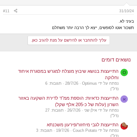
#11
31/10/24
בעיני לא.
תשכור אוטו לסופשים, ייצא לך הרבה יותר משתלם
עליך להתחבר או להירשם על מנת להגיב כאן.
נושאים דומים
התייעצות בנושא שיבוץ מוצלח למגרש במסגרת איחוד
O
וחלוקה
נפתח על ידי Optimus
28/7/26
תגובות: 6
נדל"ן
התייעצות כדאיות: הוספת ממ"ד לדירת השקעה באזור
א
השרון (עלות של כ-205 אלף שקל)
נפתח על ידי אילן שני
26/7/26
תגובות: 27
נדל"ן
התייעצות לגבי מיחזור/פירעון משכנתא
נפתח על ידי Couch Potato
19/7/26
תגובות: 3
נדל"ן