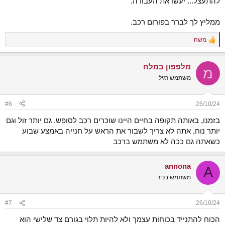
להתעצל... יעשו את העבודה.
ממליץ לך לברר בפורום רכב.
משה
R
e
a
מלפפון במלח
c
מ
t
משתמש רגיל
i
o
n
#6
26/10/24
s
:
בזמנו, באותה תקופה בחיים היינו שוכרים רכב לסופש. גם יותר זול וגם
יותר נוח, אתה לא צריך לשבור את הראש על חנייה באמצע שבוע
כשאתה גם ככה לא משתמש ברכב
annona
A
משתמש בכיר
#7
26/10/24
הכוח להתנייד בכוחות עצמך ולא להיות תלוי בגורם צד שלישי הוא