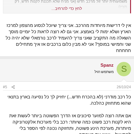
משמעותית יותר זול מרכב חדש (אני מניח שלא תכננת לקנות חדש, רק
מציין)
לחץ כדי להרחיב...
ממש מבאס כמה מסובך ולא נוח זה לשכור רכב לסוף שבוע פעם בכמה
זמן, לפחות מניסיוני. זה היה יכול להיות פתרון נהדר להרבה אנשים..
אין לי דרישות מיוחדות מהרכב. אני צריך שיוכל לנסוע מהצפון למרכז
הארץ ושלא ימות לי באמצע. אני גם לא רוצה לראות כל יומיים מוסך
השאלה מה התקציב שאני צריך להעמיד לרכב נורמאלי שלא יהיה כל
שני וחמישי במוסך? אני לא מבין כלום ברכבים אז איך מתחילים
חחחחח
Spanz
S
משתמש רגיל
#5
26/10/24
כל רכב מודרני (לא בהכרח חדש...) יחזיק לך כל נסיעה בארץ בתנאי
שהוא מתחוזק כהלכה.
אם אתה רוצה למזער סיכונים אז הדרך הפשוטה ביותר לעשות זאת
היא לקנות רכב פשוט כמה שיותר: רכב בלי מערכות אלקטרוניקה
מיותרות, מערכת הינע פשוטה, ותחזוקה נכונה לפי הספר בלי