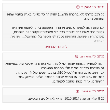
נכתב ע"י Spanz:
כל רכב מודרני (לא בהכרח חדש...) יחזיק לך כל נסיעה בארץ בתנאי שהוא
מתחוזק כהלכה.
אם אתה רוצה למזער סיכונים אז הדרך הפשוטה ביותר לעשות זאת היא
לקנות רכב פשוט כמה שיותר: רכב בלי מערכות אלקטרוניקה מיותרות,
מערכת הינע פשוטה, ותחזוקה נכונה לפי הספר בלי להתעצל... יעשו את
העבודה.
לחץ כדי להרחיב...
ממליץ לך לברר בפורום רכב.
נכתב ע"י annona:
הכוח להתנייד בכוחות עצמך ולא להיות תלוי בגורם צד שלישי הוא משמעותי.
גם השכרת רכב זה להיות תלוי בחברת ההשכרה.
אני חושב שרכב מיני זול (סטייל i10), בן כמה שנים יכול להתאים לך.
בסבירות גבוה אתה גם תמצא עבודה במשרה מלאה בהייטק אחרי
הלימודים, אז זה משהו שתוכל לעמוד בו.
נכתב ע"י paskar:
8-20 אלף ₪. שנת 2010-2014. עדיף לא הילוכים רובוטיים.