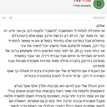
סולידיצעיר
ס
ש
א
משתמש סולידי
א
ר
י
ך
#1
26/10/24
שלום,
אז התחילה לעלות לי המחשבה "להשבר" ולקנות רכב וכן אני יודע- זה
יקר. זה מאוד יקר, זה לא רק רכישת הרכב עצמו אלא ביטוח,דלק
וטיפולים אבל במדינה שלנו במיוחד בסופ"ש וחג אי אפשר להתנייד
בלי רכב. אשמח לדעתכם ואולי מישהו יוכל להאיר את עיני
אני בחור צעיר בן 26, עד לפני כמה חודשים הייתי משתמש ברכב של
ההורים כשהייתי גר איתם אבל עברתי דירה. אני עובד במשרת
סטודנט בהייטק בחברה גדולה מאוד ומרוויח משכורת מצוינת עבור
סטודנט.
גם העבודה וגם הלימודים שלי עם תחבורה ציבורית מעולה כך שגם
כשיהיה לי רכב- עדיף יהיה לי להגיע בתחבורה ציבורית.
ההון הכולל שלי נכון להיום הוא סביבות ה170 אלף שקל (עו"ש
והשקעות) ולעומת מה שאני רואה בקבוצות ובפייסבוק אנשים בגילי
עם הון עצמי הרבה יותר גבוה. כשאכנס (בעזרת השם) למשרה מלאה
אקבל משכורת גבוהה הרבה יותר וכמו כן גם אופציות. השאלה אם
לנשוך שפתיים והאם בכלל במצבי הכלכלי אני באמת צריך לנשוך