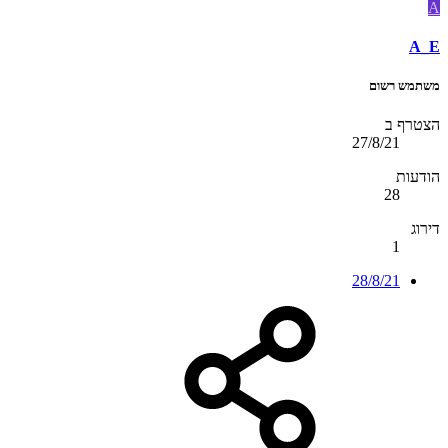
A
A_E
משתמש רשום
הצטרף ב
27/8/21
הודעות
28
דירוג
1
28/8/21