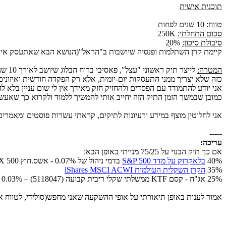
תוכנית אישית
טווח:
10 שנים לפחות
סכום התחלתי:
250K
סיבולת סיכון:
20ֵֵ%
קיימת קרן השתלמות ופנסיה שיושבות ב"הראל"(הנושא הבא שאתעסק אי
המטרה:
לייצר תיק ראשוני "עצל", פאסיבי ברוח הבלוג שיושב לאורך 10 שנים לפחות.
כזה שלא יצריך ממני התעסקות יום-יומית, אלא רק הפקדה חודשית ואיזונים
אני יודע להתמודד עם הפסדים ולהחזיק חזק מאידך אין לי שום עניין בלא להירדם בלילה כך ש
כמובן שבמשך הזמן התיק הזה יחייב אותי להמשיך ללמוד ולקרוא כך שאעשה
אני לחלוטין מוצף במידע ורעיונות לתיקים, קראתי עשרות פוסטים ומאמרים 
-----
עריכה:
אם כך תיק הבנוי על 75/25 מנייתי באופן הבא:
40%
בלאקרוק על מדד S&P 500
בדמי ניהול של 0.07% - אשס.חוץ SPX 500, מס’ נייר 115925.
35%
הקרן השקלית העולמית iShares MSCI ACWI
25% אג"ח - קסם KTF ממשלתי שקלי ריבית קבועה (5118047) – 0.03%
אמור לענות באופן תיאורתי על אופי ההשקעה שאני מחפש(סולידי, לטווח א