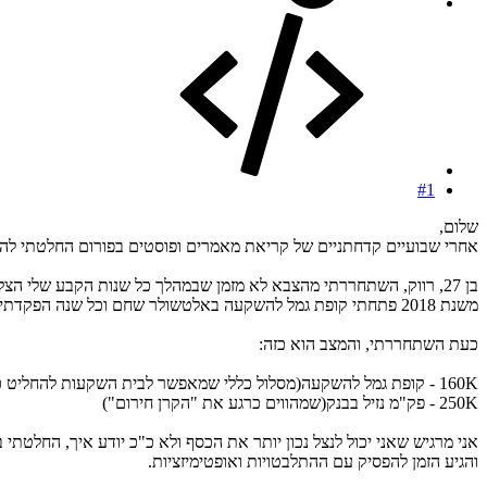
#1
שלום,
אחרי שבועיים קדחתניים של קריאת מאמרים ופוסטים בפורום החלטתי להש
בן 27, רווק, השתחררתי מהצבא לא מזמן שבמהלך כל שנות הקבע שלי הצלחתי לחסוך די יפה.
משנת 2018 פתחתי קופת גמל להשקעה באלטשולר שחם וכל שנה הפקדתי במכה אחת 70 אלף שקל- סה"כ 140K שכעת עם התשואה עומדת על 160K.
כעת השתחררתי, והמצב הוא כזה:
160K - קופת גמל להשקעה(מסלול כללי שמאפשר לבית השקעות להחליט כמה לחשוף אותי למניות)
250K - פק"מ נזיל בבנק(שמהווים כרגע את "הקרן חירום")
אני מרגיש שאני יכול לנצל נכון יותר את הכסף ולא כ"כ יודע איך, החלט
והגיע הזמן להפסיק עם ההתלבטויות ואופטימיזציות.