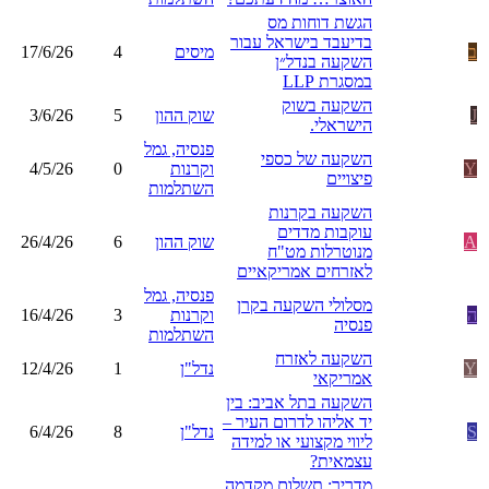
הגשת דוחות מס
בדיעבד בישראל עבור
ב
מיסים
4
17/6/26
השקעה בנדל״ן
במסגרת LLP
השקעה בשוק
J
שוק ההון
5
3/6/26
הישראלי.
פנסיה, גמל
השקעה של כספי
Y
וקרנות
0
4/5/26
פיצויים
השתלמות
השקעה בקרנות
עוקבות מדדים
A
שוק ההון
6
26/4/26
מנוטרלות מט"ח
לאזרחים אמריקאיים
פנסיה, גמל
מסלולי השקעה בקרן
ה
וקרנות
3
16/4/26
פנסיה
השתלמות
השקעה לאזרח
Y
נדל"ן
1
12/4/26
אמריקאי
השקעה בתל אביב: בין
יד אליהו לדרום העיר –
S
נדל"ן
8
6/4/26
ליווי מקצועי או למידה
עצמאית?
מדריך: תשלום מקדמה