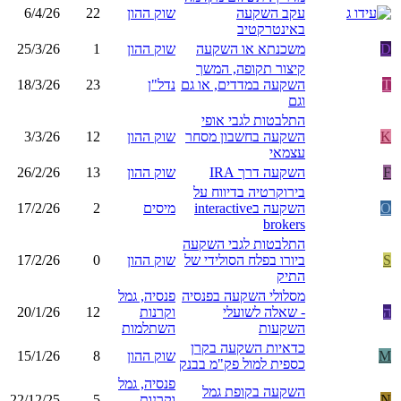
עקב השקעה
שוק ההון
22
6/4/26
באינטרקטיב
D
משכנתא או השקעה
שוק ההון
1
25/3/26
קיצור תקופה, המשך
T
השקעה במדדים, או גם
נדל"ן
23
18/3/26
וגם
התלבטות לגבי אופי
K
השקעה בחשבון מסחר
שוק ההון
12
3/3/26
עצמאי
F
השקעה דרך IRA
שוק ההון
13
26/2/26
בירוקרטיה בדיווח על
O
השקעה בinteractive
מיסים
2
17/2/26
brokers
התלבטות לגבי השקעה
S
ביורו בפלח הסולידי של
שוק ההון
0
17/2/26
התיק
מסלולי השקעה בפנסיה
פנסיה, גמל
ה
- שאלה לשועלי
וקרנות
12
20/1/26
השקעות
השתלמות
כדאיות השקעה בקרן
M
שוק ההון
8
15/1/26
כספית למול פק"מ בבנק
פנסיה, גמל
השקעה בקופת גמל
N
וקרנות
5
22/12/25