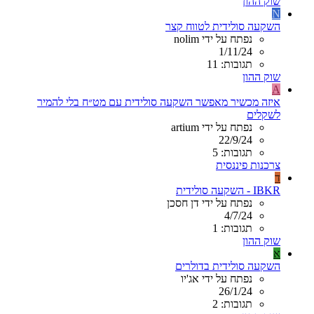
שוק ההון
N
השקעה סולידית לטווח קצר
נפתח על ידי nolim
1/11/24
תגובות: 11
שוק ההון
A
איזה מכשיר מאפשר השקעה סולידית עם מט״ח בלי להמיר
לשקלים
נפתח על ידי artium
22/9/24
תגובות: 5
צרכנות פיננסית
ד
IBKR - השקעה סולידית
נפתח על ידי דן חסכן
4/7/24
תגובות: 1
שוק ההון
א
השקעה סולידית בדולרים
נפתח על ידי אג'יו
26/1/24
תגובות: 2