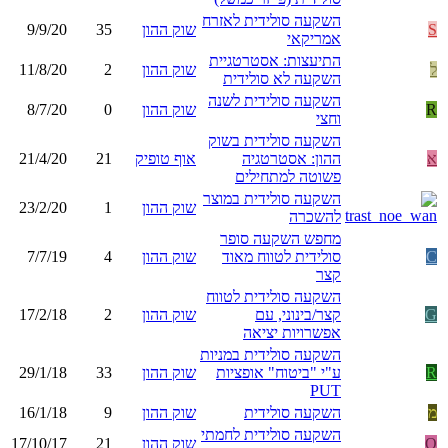
השקעה סולידית לאזרח
S
שוק ההון
35
9/9/20
אמריקאי
התיעצות: אסטרטגיית
ל
שוק ההון
2
11/8/20
השקעה לא סולידית
השקעה סולידית לשנה
R
שוק ההון
0
8/7/20
וחצי
השקעה סולידית בשוק
א
ההון: אסטרטגיה
אוף טופיק
21
21/4/20
פשוטה למתחילים
השקעה סולידית במוצר
שוק ההון
1
23/2/20
להשכרה
מחפש השקעה סופר
C
סולידית לטווח מאוד
שוק ההון
4
7/7/19
קצר
השקעה סולידית לטווח
G
קצר/בינוני, עם
שוק ההון
2
17/2/18
אפשרויות יציאה
השקעה סולידית במניות
R
ע"י "ביטוח" אופציות
שוק ההון
33
29/1/18
PUT
מ
השקעה סולידית
שוק ההון
9
16/1/18
השקעה סולידית לחמתי
Q
שוק ההון
21
17/10/17