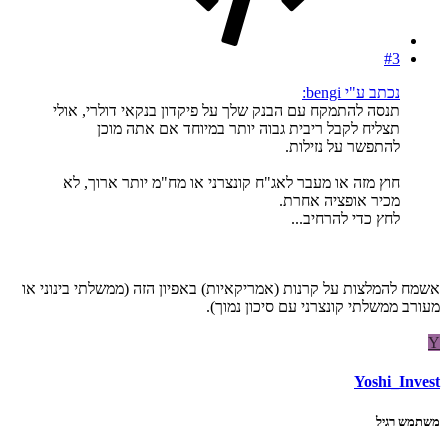
#3
נכתב ע"י bengi:
תנסה להתמקח עם הבנק שלך על פיקדון בנקאי דולרי, אולי
תצליח לקבל ריבית גבוה יותר במיוחד אם אתה מוכן
להתפשר על נזילות.
חוץ מזה או מעבר לאג"ח קונצרני או מח"מ יותר ארוך, לא
מכיר אופציה אחרת.
לחץ כדי להרחיב...
אשמח להמלצות על קרנות (אמריקאיות) באפיון הזה (ממשלתי בינוני או
מעורב ממשלתי קונצרני עם סיכון נמוך).
Y
Yoshi_Invest
משתמש רגיל