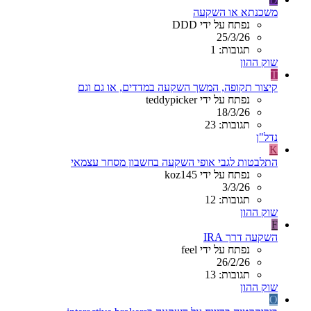
משכנתא או השקעה
נפתח על ידי DDD
25/3/26
תגובות: 1
שוק ההון
T
קיצור תקופה, המשך השקעה במדדים, או גם וגם
נפתח על ידי teddypicker
18/3/26
תגובות: 23
נדל"ן
K
התלבטות לגבי אופי השקעה בחשבון מסחר עצמאי
נפתח על ידי koz145
3/3/26
תגובות: 12
שוק ההון
F
השקעה דרך IRA
נפתח על ידי feel
26/2/26
תגובות: 13
שוק ההון
O