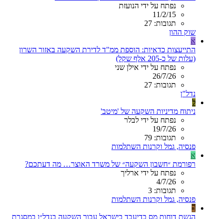
נפתח על ידי הנועזת
11/2/15
תגובות: 27
שוק ההון
א
התייעצות כדאיות: הוספת ממ"ד לדירת השקעה באזור השרון
(עלות של כ-205 אלף שקל)
נפתח על ידי אילן שני
26/7/26
תגובות: 27
נדל"ן
ל
ניתוח מדיניות השקעה של 'מיטב'
נפתח על ידי לבלר
19/7/26
תגובות: 79
פנסיה, גמל וקרנות השתלמות
א
רפורמת ״חשבון השקעה״ של משרד האוצר… מה דעתכם?
נפתח על ידי ארליך
4/7/26
תגובות: 3
פנסיה, גמל וקרנות השתלמות
ב
הגשת דוחות מס בדיעבד בישראל עבור השקעה בנדל״ן במסגרת