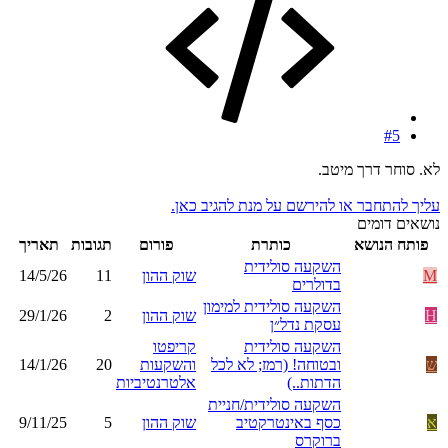
#5
לא. סוחר דרך מיטב.
עליך להתחבר או להירשם על מנת להגיב כאן.
נושאים דומים
פותח הנושא
כותרת
פורום
תגובות
תאריך
השקעה סולידית
M
שוק ההון
11
14/5/26
בדולרים
השקעה סולידית למימון
H
שוק ההון
2
29/1/26
עסקת נדל״ן
השקעה סולידית
קריפטו
ש
ובטוחה! (רמז; לא לכל
והשקעות
20
14/1/26
הדתות..)
אלטרנטיביות
השקעה סולידית/חניית
א
כסף באינטרקטיב
שוק ההון
5
9/11/25
ברוקרס