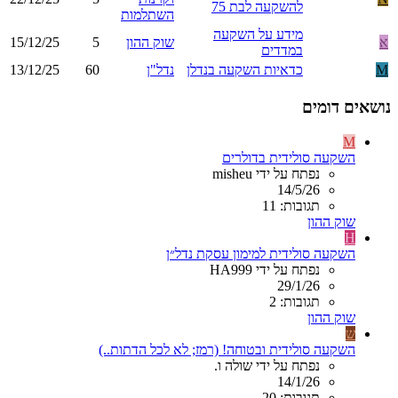
להשקעה לבת 75
השתלמות
מידע על השקעה
א
שוק ההון
5
15/12/25
במדדים
M
כדאיות השקעה בנדלן
נדל"ן
60
13/12/25
נושאים דומים
M
השקעה סולידית בדולרים
נפתח על ידי misheu
14/5/26
תגובות: 11
שוק ההון
H
השקעה סולידית למימון עסקת נדל״ן
נפתח על ידי HA999
29/1/26
תגובות: 2
שוק ההון
ש
השקעה סולידית ובטוחה! (רמז; לא לכל הדתות..)
נפתח על ידי שולה ו.
14/1/26
תגובות: 20