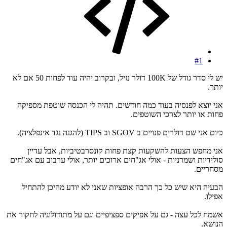
#1
יש לי סדר גודל של 100K דולר נזיל, ובקרוב יהיה עוד לפחות 50 אם לא
יותר.
אני יוצא לפנסיה בעוד כמה חודשים. תהיה לי הכנסה שוטפת מספיקה
פחות או יותר לצרכי השוטפים.
כיום אני שם דולרים פנויים ב SGOV וב TIPS (להגנה נגד אינפלציה).
אני מחפש הצעות להשקעות קצת פחות קונסרבטיביות, אבל עדיין
סולידיות ושמרניות - אולי אג"חים ארוכים יותר, אולי ערבוב עם אג"חים
מסחריים.
הבעיה היא שיש כל כך הרבה אופציות שאני לא יודע מהיכן להתחיל
אפילו.
אשמח לכל עצה - גם על אפיקים ספציפיים וגם על מתודולוגיה לחקור את
הנושא.