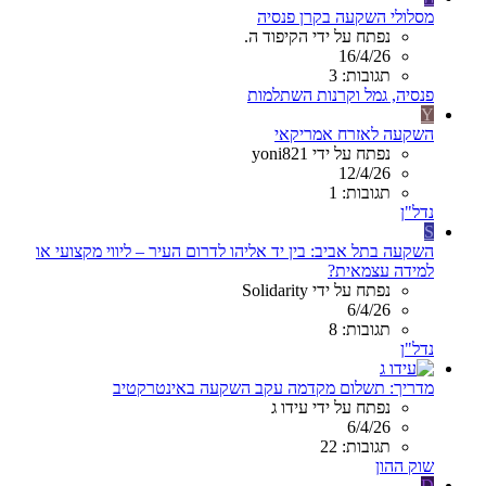
מסלולי השקעה בקרן פנסיה
נפתח על ידי הקיפוד ה.
16/4/26
תגובות: 3
פנסיה, גמל וקרנות השתלמות
Y
השקעה לאזרח אמריקאי
נפתח על ידי yoni821
12/4/26
תגובות: 1
נדל"ן
S
השקעה בתל אביב: בין יד אליהו לדרום העיר – ליווי מקצועי או
למידה עצמאית?
נפתח על ידי Solidarity
6/4/26
תגובות: 8
נדל"ן
מדריך: תשלום מקדמה עקב השקעה באינטרקטיב
נפתח על ידי עידו ג
6/4/26
תגובות: 22
שוק ההון
D