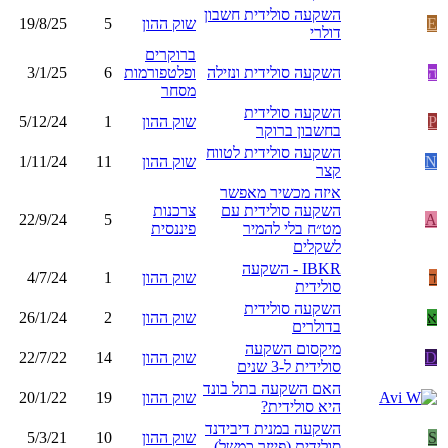
השקעה סולידית חשבון
E
שוק ההון
5
19/8/25
דולרי
ברוקרים
ה
השקעה סולידית ונזילה
ופלטפורמות
6
3/1/25
מסחר
השקעה סולידית
P
שוק ההון
1
5/12/24
בחשבון ברוקר
השקעה סולידית לטווח
N
שוק ההון
11
1/11/24
קצר
איזה מכשיר מאפשר
השקעה סולידית עם
צרכנות
22/9/24
5
A
מט״ח בלי להמיר
פיננסית
לשקלים
IBKR - השקעה
ד
שוק ההון
1
4/7/24
סולידית
השקעה סולידית
א
שוק ההון
2
26/1/24
בדולרים
מיקסום השקעה
D
שוק ההון
14
22/7/22
סולידית ל-3 שנים
האם השקעה בתל בונד
שוק ההון
19
20/1/22
היא סולידית?
השקעה במנית דיבידנד
S
שוק ההון
10
5/3/21
סולידית (פייזר כמשל)