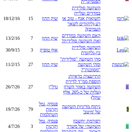
הפנסיונרית
השקעה סולידית
במדדים ועליית
תשואות אגח - טוב או
שוק ההון
15
18/12/16
רע (ליהודים לשאר
העמים)?
האם השקעה במדדים
שוק ההון
7
13/2/16
זאת השקעה סולידית?
השקעה סולידית
אוף טופיק
3
30/9/15
בין-גלקטית
מהי השקעה "סולידית"
ומהי השקעה
שוק ההון
27
11/2/15
"מסוכנת"?
התייעצות כדאיות:
הוספת ממ"ד לדירת
א
השקעה באזור השרון
נדל"ן
27
26/7/26
(עלות של כ-205 אלף
שקל)
פנסיה, גמל
ניתוח מדיניות השקעה
ל
וקרנות
79
19/7/26
של 'מיטב'
השתלמות
רפורמת ״חשבון
פנסיה, גמל
א
השקעה״ של משרד
וקרנות
3
4/7/26
האוצר… מה דעתכם?
השתלמות