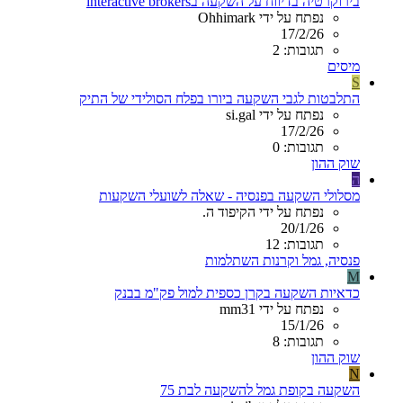
בירוקרטיה בדיווח על השקעה בinteractive brokers
נפתח על ידי Ohhimark
17/2/26
תגובות: 2
מיסים
S
התלבטות לגבי השקעה ביורו בפלח הסולידי של התיק
נפתח על ידי si.gal
17/2/26
תגובות: 0
שוק ההון
ה
מסלולי השקעה בפנסיה - שאלה לשועלי השקעות
נפתח על ידי הקיפוד ה.
20/1/26
תגובות: 12
פנסיה, גמל וקרנות השתלמות
M
כדאיות השקעה בקרן כספית למול פק"מ בבנק
נפתח על ידי mm31
15/1/26
תגובות: 8
שוק ההון
N
השקעה בקופת גמל להשקעה לבת 75