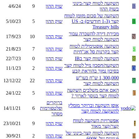
השקעה לטווח קצר-בינוני
B
שוק ההון
9
4/6/24
בשוק ההון
השקעה של סכום מזומן לטווח
B
קצר (1-3 חודשים) ב- US
שוק ההון
5
5/10/23
Treasury bills
מכירת דירה להשכרה עבור
N
שוק ההון
10
17/9/23
השקעה לטווח קצר
השקעה אופטימילית לטווח
S
שוק ההון
7
21/8/23
קצר בקרנות סל אג"חיות
R
השקעה לטווח קצר בIB
שוק ההון
0
22/7/23
השקעה/חסכון נזיל לטווח קצר
D
שוק ההון
2
11/1/23
בסיכון נמוך בהוראת קבע
1,300,000 ש"ח בעו"ש
R
שוק ההון
22
12/12/22
השקעה לטווח קצר
האם אתם משלבים השקעה
F
שוק ההון
5
24/1/22
לטווח קצר בנוסך לארוך ?
ברוקרים
אופן השקעה וברוקר מומלץ
ופלטפורמות
6
14/11/21
להשקעה לטווח קצר
מסחר
אפשרויות השקעה לטווח
ג
שוק ההון
9
23/10/21
קצר/קצר מאוד
השקעה לטווח קצר-בינוני של
T
שוק ההון
2
30/9/21
6 שנים של 600K