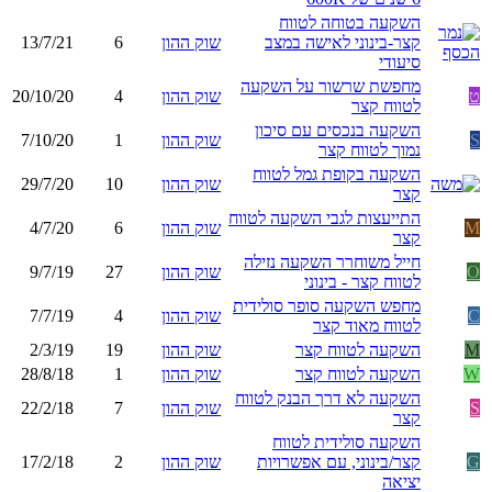
השקעה בטוחה לטווח
קצר-בינוני לאישה במצב
שוק ההון
6
13/7/21
סיעודי
מחפשת שרשור על השקעה
ט
שוק ההון
4
20/10/20
לטווח קצר
השקעה בנכסים עם סיכון
S
שוק ההון
1
7/10/20
נמוך לטווח קצר
השקעה בקופת גמל לטווח
שוק ההון
10
29/7/20
קצר
התייעצות לגבי השקעה לטווח
M
שוק ההון
6
4/7/20
קצר
חייל משוחרר השקעה נזילה
O
שוק ההון
27
9/7/19
לטווח קצר - בינוני
מחפש השקעה סופר סולידית
C
שוק ההון
4
7/7/19
לטווח מאוד קצר
M
השקעה לטווח קצר
שוק ההון
19
2/3/19
W
השקעה לטווח קצר
שוק ההון
1
28/8/18
השקעה לא דרך הבנק לטווח
S
שוק ההון
7
22/2/18
קצר
השקעה סולידית לטווח
G
קצר/בינוני, עם אפשרויות
שוק ההון
2
17/2/18
יציאה