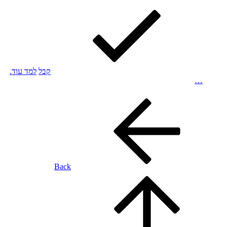
קבל
למד עוד.
…
Back