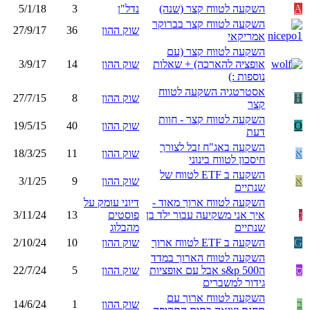
A
השקעה לטווח קצר (שנה)
נדל"ן
3
5/1/18
השקעה לטווח קצר בברוקר
שוק ההון
36
27/9/17
אמריקאי
השקעה לטווח קצר (עם
אופציה להארכה) + שאלות
שוק ההון
14
3/9/17
נוספות :)
אסטרטגיה השקעה לטווח
H
שוק ההון
8
27/7/15
קצר
השקעה לטווח קצר - חוות
O
שוק ההון
40
19/5/15
דעת
השקעה באג"ח זבל לצורך
א
שוק ההון
11
18/3/25
חיסכון לטווח בינוני
השקעה ב ETF לטווח של
א
שוק ההון
9
3/1/25
שנתיים
השקעה לטווח ארוך מאוד -
דיוני עומק על
ג
איך אני משקיעה עבור ילד בן
פוסטים
13
3/11/24
שנתיים
מהבלוג
G
השקעה ב ETF לטווח ארוך
שוק ההון
10
2/10/24
השקעה לטווח הארוך במדד
ס
הs&p 500 אבל עם אופציות
שוק ההון
5
22/7/24
גידור למשברים
השקעה לטווח ארוך עם
ב
שוק ההון
1
14/6/24