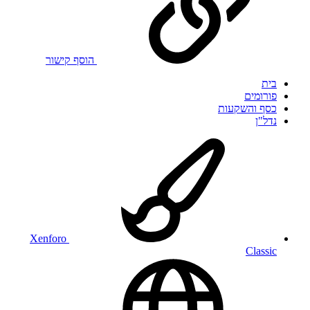
הוסף קישור
בית
פורומים
כסף והשקעות
נדל"ן
Xenforo
Classic