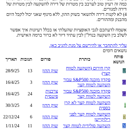
כמה זה רעיון טוב לערבב בין מטרות של דירה להשקעה לבין מטרות של
דירה למגורים.
4) לא לקנות דירה ולהשאר בשוק ההון, ללא מינוף שאני יכול לקבל היום
מהבנק ומההורים.
אשמח לדעתכם לגבי האופציות שהעלתי או בכלל רעיונות איך אפשר
לשלב בין השקעה בנדל"ן לבין עתיד דיור לא ברור ברמה האישית.
עליך להתחבר או להירשם על מנת להגיב כאן.
נושאים דומים
פותח
כותרת
פורום
תגובות
תאריך
הנושא
קרן חירום (השקעה לטווח
ש
שוק ההון
13
28/9/25
קצר)
פקדון מובנה S&P500 עבור
G
שוק ההון
3
16/4/25
השקעה לטווח קצר
פקדון מובנה S&P500 עבור
צרכנות
16/4/25
24
G
השקעה לטווח קצר
פיננסית
השקעה לטווח קצר לא קרן
נ
שוק ההון
4
30/3/25
כספית
השקעה לטווח קצר לפני
א
שוק ההון
6
22/12/24
רילוקיישן
N
השקעה סולידית לטווח קצר
שוק ההון
11
1/11/24