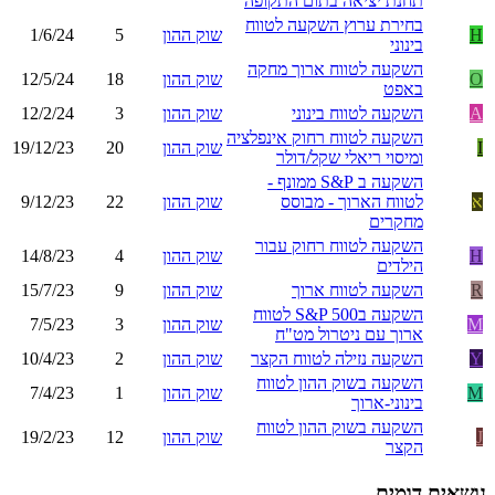
תחנת יציאה בתום התקופה
בחירת ערוץ השקעה לטווח
H
שוק ההון
5
1/6/24
בינוני
השקעה לטווח ארוך מחקה
O
שוק ההון
18
12/5/24
באפט
A
השקעה לטווח בינוני
שוק ההון
3
12/2/24
השקעה לטווח רחוק אינפלציה
I
שוק ההון
20
19/12/23
ומיסוי ריאלי שקל/דולר
השקעה ב S&P ממונף -
א
לטווח הארוך - מבוסס
שוק ההון
22
9/12/23
מחקרים
השקעה לטווח רחוק עבור
H
שוק ההון
4
14/8/23
הילדים
R
השקעה לטווח ארוך
שוק ההון
9
15/7/23
השקעה בS&P 500 לטווח
M
שוק ההון
3
7/5/23
ארוך עם ניטרול מט"ח
Y
השקעה נזילה לטווח הקצר
שוק ההון
2
10/4/23
השקעה בשוק ההון לטווח
M
שוק ההון
1
7/4/23
בינוני-ארוך
השקעה בשוק ההון לטווח
J
שוק ההון
12
19/2/23
הקצר
נושאים דומים