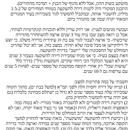
מושקע בשוק ההון, אבל ללא מינוף של הבנק + תמיכה מההורים).
התכנון המקורי היה לקנות דירה להשקעה בטווחי המחירים של 1.5-2
מיליון, להשכיר אותה, ובמקביל להמשיך לגור בשכירות בעיר המגורים
המאוד יקרה שבה אני מתגורר כיום.
ועכשיו מגיעים לעניין- אני רווק עדיין וללא תוכניות קונקרטיות לעתיד,
אבל כן רואה מצב שבו נניח עוד 3 שנים ארצה להשתחרר מהדירה
שרכשתי- כי ארצה לעבור לגור עם בת זוג עתידית בדירה משלנו, כי יוצע
לי רילוקיישן או מכל סיבה שלא תהיה. במצב כזה, אני לא יכול שהרוב
המוחלט של החסכונות שלי "יישב" בדירה להשקעה.
וזאת בעצם בעיה- כי אני מניח שמכירת דירה להשקעה כעבור 3 שנים
היא לא הצעד הכלכלי הכי רווחי שקיים. השקעות נדל"ן בדרך כלל
"עושות שכל" רק אחרי תקופה ממושכת של מספר שנים- לפחות 5 שנים
עם עדיפות גם ל-10 שנים.
חשבתי על כמה פתרונות למצב:
1) קנייה של דירה יחסית זולה ולפני תמ"א (למשל בבת ים), מתוך תקווה
שמכירה שלה בעוד מספר שנים לא גדול כן ישתלם מבחינה כלכלית (גם
אם יהיה עדיף להמשיך ולהחזיק בה).
2) רכישת דירה למגורים ולא להשכרה באזור מגוריי- לא בטוח כמה
האופציה הזאת ריאלית, היות וכאמור אני גר בעיר מאוד יקרה, ואני לא
יכול להרשות לעצמי את הרוב המוחלט של הדירות.
3) רכישת דירה להשקעה "מושקעת", כזאת שכדאי להחזיק למשך
תקופה ארוכה, מתוך הנחה שעוד מספר שנים במידה וארצה לגור בדירה
משלי- אעבור אליה (לבד או עם בת זוג). לגבי האופציה הזאת- אני תוהה