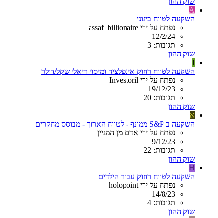
שוק ההון
A
השקעה לטווח בינוני
נפתח על ידי assaf_billionaire
12/2/24
תגובות: 3
שוק ההון
I
השקעה לטווח רחוק אינפלציה ומיסוי ריאלי שקל/דולר
נפתח על ידי Investoril
19/12/23
תגובות: 20
שוק ההון
א
השקעה ב S&P ממונף - לטווח הארוך - מבוסס מחקרים
נפתח על ידי אדם מן המניין
9/12/23
תגובות: 22
שוק ההון
H
השקעה לטווח רחוק עבור הילדים
נפתח על ידי holopoint
14/8/23
תגובות: 4
שוק ההון