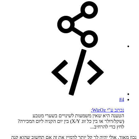
#4
נכתב ע"י WizOz:
הטענה היא שאין משמעות לשינויים בשערי מטבע
(שקל/דולר או בין כל זוג X/Y) בין יום הקניה ליום המכירה?
לחץ כדי להרחיב...
נכון מאוד. אולי יהיה לך קל יותר לדמיין את זה אם תחשוב שהוא קנה