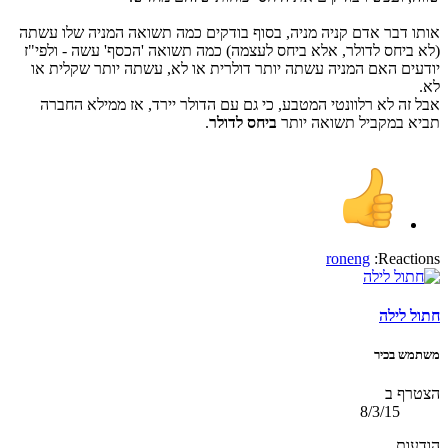
אותו דבר אדם קניה מניה, בסוף בודקים כמה תשואה המניה שלו עשתה
(לא ביחס לדולר, אלא ביחס לעצמה) כמה תשואה 'הכסף' עשה - ולפי"ז
יודעים האם המניה עשתה יותר דולרית או לא, עשתה יותר שקלית או
לא.
אבל זה לא רלוונטי המטבע, כי גם עם הדולר יירד, אז ממילא החברה
תביא במקביל תשואה יותר
ביחס לדולר
.
roneng
Reactions:
חתול לילה
משתמש בכיר
הצטרף ב
8/3/15
הודעות