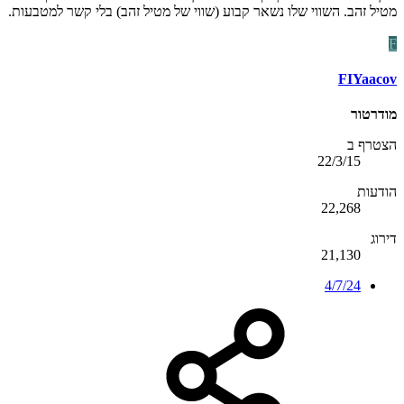
מטיל זהב. השווי שלו נשאר קבוע (שווי של מטיל זהב) בלי קשר למטבעות.
F
FIYaacov
מודרטור
הצטרף ב
22/3/15
הודעות
22,268
דירוג
21,130
4/7/24