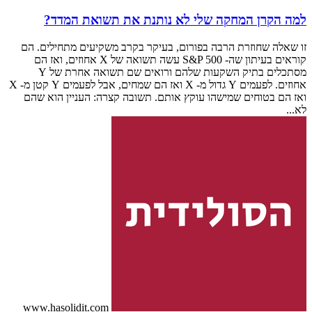
למה הקרן המחקה שלי לא נותנת את תשואת המדד?
זו שאלה שחוזרת הרבה בפורום, בעיקר בקרב משקיעים מתחילים. הם
קוראים בעיתון שה- S&P 500 עשה תשואה של X אחוזים, ואז הם
מסתכלים בתיק השקעות שלהם ורואים שם תשואה אחרת של Y
אחוזים. לפעמים Y גדול מ- X ואז הם שמחים, אבל לפעמים Y קטן מ- X
ואז הם בטוחים שמישהו עוקץ אותם. תשובה קצרה: העניין הוא שהם
לא...
www.hasolidit.com