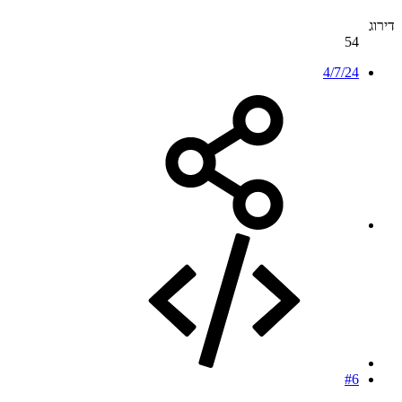
דירוג
54
4/7/24
#6