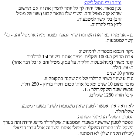
נכתב ע"י חתול לילה:
נכון מאוד. אולי יהיה לך קל יותר לדמיין את זה אם תחשוב
שהוא קנה מטיל זהב. השווי שלו נשאר קבוע (שווי של מטיל
זהב) בלי קשר למטבעות.
לחץ כדי להרחיב...
כן - אני מניח בצד את השתנות שווי המוצר עצמו, מניה או מטיל זהב - בלי
קשר למטבעות.
ניקח דוגמא מספרית להמחשה:
אדם מחזיק ב-1000 שקלים. ממיר אותם בשער 1:4 לדולרים.
קונה משהו (מניה/בעלות חלקית על עסק, מטיל זהב או כל דבר אחר)
ב-250 דולר.
מחזיק 10 שנים.
נניח 0 שינוי בשווי הדולרי של מה שקנה בתקופה זו.
מוכר בתום 10 שנים ומקבל אותו סכום דולרי בדיוק - 250 דולר.
עכשיו שער השקל/דולר 1:5.
קיבל חזרה 1250 שקלים.
לא רואה איך אפשר לטעון שאין משמעות לשינוי בשערי מטבע
שקל/דולר.
הסכום השקלי הנומינלי השתנה.
אפשר לטעון שהשינוי בשערי המטבעות שקל/דולר מייצג ירידה זהה בערך
השקל ולכן הסכום השקלי הנומינלי אמנם השתנה אבל ערכו הריאלי
(יכולת הקניה שלו) לא השתנה.