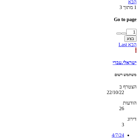
הבא
1 מתוך 3
Go to page
בצע
הבא
Last
י
ישראלי.עברי
משתמש רשום
הצטרף ב
22/10/22
הודעות
26
דירוג
3
4/7/24