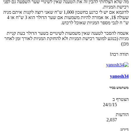
מה שלא הצלחתי להבין זה את הטענה שאין לשינויי שער השפעה גם לפני
רכישת המניות.
לדוגמא אם יש לי כרגע בחשבון 1,000 ש"ח שאני רוצה לקנות איתם מניה
שעולה 1$, אז אמורה להיות משמעות אם שער הדולר הוא 3 ש"ח או 4
ש" ח לגבי מספר המניות שאוכל לרכוש.
אשמח להסבר לטענה שאין משמעות לשינויים בשער הדולר בעת קניית
מניות (בנוגע למועד רכישת המניות ולא להחזקת המניות לאורך זמן לאחר
מכן)
תודה רבה!
yanosh34
משתמש בכיר
הצטרף ב
24/1/15
הודעות
2,037
דירוג