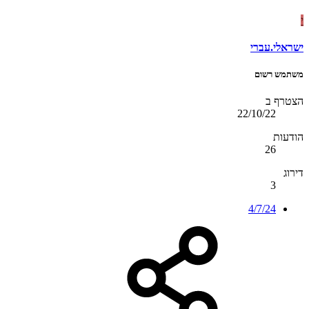
י
ישראלי.עברי
משתמש רשום
הצטרף ב
22/10/22
הודעות
26
דירוג
3
4/7/24