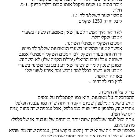
מוכר בתום 10 שנים ומקבל אותו סכום דולרי בדיוק - 250
דולר.
עכשיו שער השקל/דולר 1:5.
קיבל חזרה 1250 שקלים.
לא רואה איך אפשר לטעון שאין משמעות לשינוי בשערי
מטבע שקל/דולר.
הסכום השקלי הנומינלי השתנה.
אפשר לטעון שהשינוי בשערי המטבעות שקל/דולר מייצג
ירידה זהה בערך השקל ולכן הסכום השקלי הנומינלי אמנם
השתנה אבל ערכו הריאלי (יכולת הקניה שלו) לא השתנה.
וכמובן שנכון לומר שהשינוי שאירע נובע נטו משינוי בשערי
מטבע ולא קשור בכלל למה נרכש ומה אירע לשווי שלו
באותה תקופה.
לחץ כדי להרחיב...
בדיוק על זה הויכוח.
ההסתכלות על מטבעות, היא כמו הסתכלות על נכסים.
תחשוב שקנית מלפפון שביום הקניה הייתה שווה כמו עגבניה ופלפל.
אחרי שנה, מלפפון עדיין שווה כמו פלפל, אבל עגבניה שווה פחות (נניח
יחס של חצי).
אתה יכול לומר שמלפפון שווה יותר במונחים של עגבניה או של פלפל?
מה פתאום.
מלפפון שווה מה שהוא שווה (היצע ביקוש וכו'), עגבניה שווה מה שהיא
שווה, ועכשיו בודקים את היחסי כוחות שלהם מחדש.