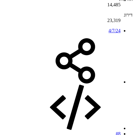
14,485
דירוג
23,319
4/7/24
#8