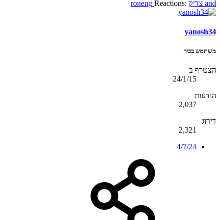
and
צדיק
Reactions:
roneng
yanosh34
משתמש בכיר
הצטרף ב
24/1/15
הודעות
2,037
דירוג
2,321
4/7/24