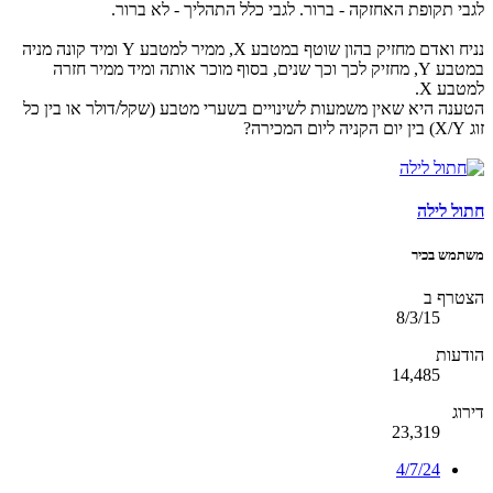
לגבי תקופת האחזקה - ברור. לגבי כלל התהליך - לא ברור.
נניח ואדם מחזיק בהון שוטף במטבע X, ממיר למטבע Y ומיד קונה מניה
במטבע Y, מחזיק לכך וכך שנים, בסוף מוכר אותה ומיד ממיר חזרה
למטבע X.
הטענה היא שאין משמעות לשינויים בשערי מטבע (שקל/דולר או בין כל
זוג X/Y) בין יום הקניה ליום המכירה?
חתול לילה
משתמש בכיר
הצטרף ב
8/3/15
הודעות
14,485
דירוג
23,319
4/7/24