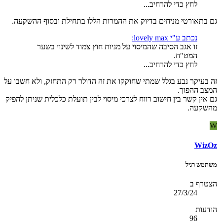
לחץ כדי להרחיב...
גם בתאורטי מניחים בדיוק את ההמרות הללו בתחילת ובסוף ההשקעה.
נכתב ע"י lovely max:
זו אגב הסיבה שהמיסוי על מניות חוץ צמוד לשינוי בשער
המט"ח.
לחץ כדי להרחיב...
זה בעיקר נבע בגלל שמתי שחוקקו את זה הדולר רק התחזק, ולא חשבו על
המצב ההפוך.
גם אין קשר בין חישוב רווח לצרכי מיסוי לבין תועלת כלכלית שניתן להפיק
מהשקעה.
W
WizOz
משתמש רגיל
הצטרף ב
27/3/24
הודעות
96