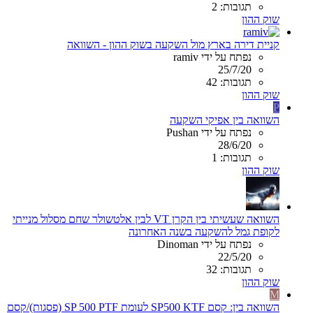
תגובות: 2
שוק ההון
קניית דירה בארץ מול השקעה בשוק ההון - השוואה
נפתח על ידי ramiv
25/7/20
תגובות: 42
שוק ההון
P
השוואה בין אפיקי השקעה
נפתח על ידי Pushan
28/6/20
תגובות: 1
שוק ההון
השוואה שעשיתי בין הקרן VT לבין אלטשולר שחם מסלול מנייתי
לקופת גמל להשקעה בשנה האחרונה
נפתח על ידי Dinoman
22/5/20
תגובות: 32
שוק ההון
M
השוואה בין: קסם SP500 KTF לעומת SP 500 PTF (פסגות)/קסם