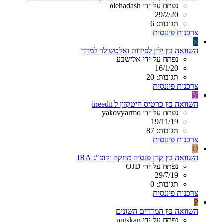
נפתח על ידי olehadash
29/2/20
תגובות: 6
צרכנות פיננסית
א
השוואה בין ילין לפידות ואלטשולר למדד
נפתח על ידי אלישבע
16/1/20
תגובות: 20
צרכנות פיננסית
Y
השוואה בין כרטיס היטקזון ל ineedit
נפתח על ידי yakovyarmo
19/11/19
תגובות: 87
צרכנות פיננסית
O
השוואה בין קרן פנסיה מחקה וקופ"ג IRA
נפתח על ידי OJD
29/7/19
תגובות: 0
צרכנות פיננסית
P
השוואה בין המדדים השונים
נפתח על ידי putskan