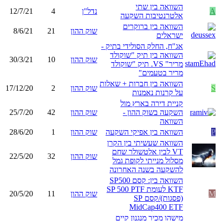
השוואה בין שתי
A
נדל"ן
4
12/7/21
אלטרנטיבות השקעה
השוואה בין ברוקרים
שוק ההון
21
8/6/21
ישראלים
אג"ח, החלק הסולידי בתיק -
השוואה בין תיק "שוקולד
שוק ההון
10
30/3/21
מריר" VS. תיק "שוקולד
מריר בטעמים"
השוואה בין חברות + שאלות
S
שוק ההון
2
17/12/20
על קרנות נאמנות
קניית דירה בארץ מול
השקעה בשוק ההון -
שוק ההון
42
25/7/20
השוואה
P
השוואה בין אפיקי השקעה
שוק ההון
1
28/6/20
השוואה שעשיתי בין הקרן
VT לבין אלטשולר שחם
שוק ההון
32
22/5/20
מסלול מנייתי לקופת גמל
להשקעה בשנה האחרונה
השוואה בין: קסם SP500
KTF לעומת SP 500 PTF
M
שוק ההון
11
20/5/20
(פסגות)/קסם SP
MidCap400 ETF
מישהו מכיר מנגנון קיים