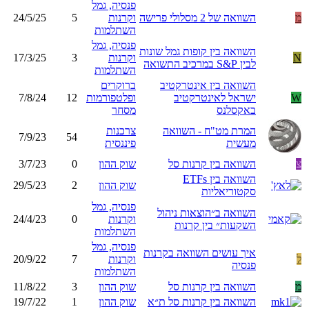
פנסיה, גמל
מ
השוואה של 2 מסלולי פרישה
וקרנות
5
24/5/25
השתלמות
פנסיה, גמל
השוואה בין קופות גמל שונות
N
וקרנות
3
17/3/25
לבין S&P במרכיב התשואה
השתלמות
השוואה בין אינטרקטיב
ברוקרים
W
ישראל לאינטרקטיב
ופלטפורמות
12
7/8/24
באקסלנס
מסחר
המרת מט"ח - השוואה
צרכנות
7/9/23
54
מעשית
פיננסית
צ
השוואה בין קרנות סל
שוק ההון
0
3/7/23
השוואה בין ETFs
שוק ההון
2
29/5/23
סקטוריאליות
פנסיה, גמל
השוואה ב״הוצאות ניהול
וקרנות
0
24/4/23
השקעות״ בין קרנות
השתלמות
פנסיה, גמל
איך עושים השוואה בקרנות
ל
וקרנות
7
20/9/22
פנסיה
השתלמות
מ
השוואה בין קרנות סל
שוק ההון
3
11/8/22
השוואה בין קרנות סל ת״א
שוק ההון
1
19/7/22