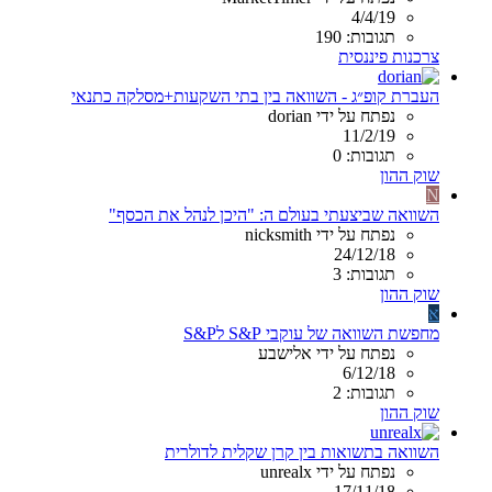
4/4/19
תגובות: 190
צרכנות פיננסית
העברת קופ״ג - השוואה בין בתי השקעות+מסלקה כתנאי
נפתח על ידי dorian
11/2/19
תגובות: 0
שוק ההון
N
השוואה שביצעתי בעולם ה: "היכן לנהל את הכסף"
נפתח על ידי nicksmith
24/12/18
תגובות: 3
שוק ההון
א
מחפשת השוואה של עוקבי S&P לS&P
נפתח על ידי אלישבע
6/12/18
תגובות: 2
שוק ההון
השוואה בתשואות בין קרן שקלית לדולרית
נפתח על ידי unrealx
17/11/18