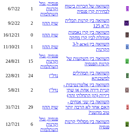
פנסיה, גמל
השוואה של חברות ביטוח
ה
וקרנות
1
6/7/22
לבחירת קרן פנסיה
השתלמות
השוואה בין קרנות תכלית
W
שוק ההון
2
9/2/22
ת"א 125
השוואה בין קרן נאמנות
R
שוק ההון
0
16/12/21
מנוהלת לבין קרן מחקה
השוואה בין acwi ל-3
א
שוק ההון
1
11/10/21
הקרנות
פנסיה, גמל
השוואה בין השקעות של
ש
וקרנות
15
24/8/21
קרנות הפנסיה
השתלמות
השוואה בין תמהילים
F
נדל"ן
24
22/8/21
למשכנתא
השוואה בין אלטרנטיבות -
O
קניית דירה אחת או שתי
נדל"ן
2
5/8/21
דירות (הון התחלתי זהה)
השוואה בין שני אגחים -
ב
האם אחד לא הרבה יותר
שוק ההון
29
31/7/21
טוב מהשני?
פנסיה, גמל
השוואה בין מסלולי קרנות
ש
וקרנות
6
12/7/21
פנסיה
השתלמות