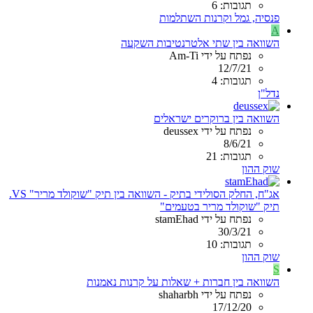
תגובות: 6
פנסיה, גמל וקרנות השתלמות
A
השוואה בין שתי אלטרנטיבות השקעה
נפתח על ידי Am-Ti
12/7/21
תגובות: 4
נדל"ן
השוואה בין ברוקרים ישראלים
נפתח על ידי deussex
8/6/21
תגובות: 21
שוק ההון
אג"ח, החלק הסולידי בתיק - השוואה בין תיק "שוקולד מריר" VS.
תיק "שוקולד מריר בטעמים"
נפתח על ידי stamEhad
30/3/21
תגובות: 10
שוק ההון
S
השוואה בין חברות + שאלות על קרנות נאמנות
נפתח על ידי shaharbh
17/12/20