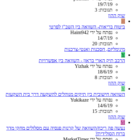
19/7/19
תגובות: 3
שוק ההון
H
ביטוח בריאות- השוואה בין השב"ן לפרטי
נפתח על ידי Haim942
14/7/19
תגובות: 20
מינימליזם, חסכנות ואנטי-צרכנות
Y
הרכב תיק הארי בראון - השוואה בין אפשרויות
נפתח על ידי Yizhak
18/6/19
תגובות: 8
שוק ההון
Y
השוואה חישובית בין תיקים מנוהלים להשקעה דרך בית השקעות
נפתח על ידי Yukikaze
14/6/19
תגובות: 15
שוק ההון
M
נעשה פה ריכוז/השוואה של קרנות פנסיה עם מסלולים מחקי מדד
ברוח הסולידית?
נפתח על ידי MarketTimer