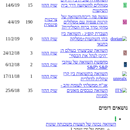
Y
מנוהלים להשקעה דרך בית
שוק ההון
15
14/6/19
השקעות
נעשה פה ריכוז/השוואה של
צרכנות
M
קרנות פנסיה עם מסלולים
190
4/4/19
פיננסית
מחקי מדד ברוח הסולידית?
העברת קופ״ג - השוואה בין
בתי השקעות+מסלקה
שוק ההון
0
11/2/19
כתנאי
השוואה שביצעתי בעולם ה:
N
שוק ההון
3
24/12/18
"היכן לנהל את הכסף"
מחפשת השוואה של עוקבי
א
שוק ההון
2
6/12/18
S&P לS&P
השוואה בתשואות בין קרן
שוק ההון
1
17/11/18
שקלית לדולרית
אג"ח ממשלתי לעומת זהב -
השוואה כנכסים מאזנים
שוק ההון
35
25/6/18
למניות
נושאים דומים
י
השוואה נכונה של הצעות משכנתה שונות
נפתח על ידי יעקב 1