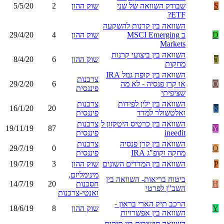
S
שבודק השוואה של שני
שוק ההון
2
5/5/20
ETF?
השוואה בין קרנות להשקעה
D
ב MSCI Emerging
שוק ההון
4
29/4/20
Markets
השוואה בין ביצועי קרנות
ה
שוק ההון
6
8/4/20
מחקות
השוואה בין קופת גמל IRA
צרכנות
O
או קרן פנסיה - לא מה
6
29/2/20
פיננסית
שציפיתי
השוואה בין ילין לפידות
צרכנות
א
20
16/1/20
ואלטשולר למדד
פיננסית
השוואה בין כרטיס היטקזון ל
צרכנות
19/11/19
87
Y
ineedit
פיננסית
השוואה בין קרן פנסיה
צרכנות
29/7/19
0
O
מחקה וקופ"ג IRA
פיננסית
P
השוואה בין המדדים השונים
שוק ההון
3
19/7/19
מינימליזם,
ביטוח בריאות- השוואה בין
H
חסכנות
20
14/7/19
השב"ן לפרטי
ואנטי-צרכנות
הרכב תיק הארי בראון -
Y
שוק ההון
8
18/6/19
השוואה בין אפשרויות
השוואה חישובית בין תיקים