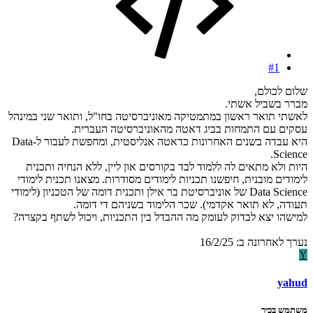
#1
שלום לכולם,
מברר בשביל אשתי.
לאשתי תואר ראשון במתמטיקה מאוניברסיטה בחו"ל, ותואר שני במינהל
עסקים עם התמחות בביג דאטה מהאוניברסיטה העברית.
היא עבדה בשנים האחרונות כדאטה אנליסטית, ומחפשת לעבור ל-Data
Science.
היות ולא מתאים לה ללמוד לבד בקורסים און ליין, ללא הנחיה ותכנית
לימודים מובנית, חיפשנו תכניות לימודים מסודרות. מצאנו תכנית לימודי
Data Science של אוניברסיטת בר אילן ותכנית דומה של הטכניון (לימודי
תעודה, לא תואר אקדמי). שכר הלימוד בשניהם די דומה.
למישהו יצא לבדוק לעומק מה ההבדל בין התכניות, ויכול לשתף בקצרה?
נערך לאחרונה ב:
16/2/25
Y
yahud
משתמש בכיר