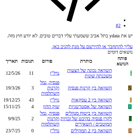
#2
יש את ydata בתל אביב ששמעתי עליו דברים טובים. לא יודע חוץ מזה.
עליך להתחבר או להירשם על מנת להגיב כאן.
נושאים דומים
פותח
כותרת
פורום
תגובות
תאריך
הנושא
השוואה נכונה של הצעות
י
נדל"ן
11
12/5/26
משכנתה שונות
פנסיה, גמל
N
השוואה בין קרנות פנסיה
וקרנות
3
19/3/26
השתלמות
J
השוואה בין 2 עסקאות
נדל"ן
43
19/12/25
D
השוואה של אסטרטגיות
שוק ההון
4
15/11/25
השוואה בין ביטוח מנהלים
פנסיה, גמל
S
לקרן פנסיה בהיבט של זכויות
וקרנות
2
9/9/25
המוטבים / השאירים
השתלמות
C
השוואה בין 2 תמהילים
נדל"ן
0
23/7/25