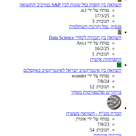
השוואה בין קופות גמל שונות לבין S&P במרכיב התשואה
נפתח על ידי n.t.
17/3/25
תגובות: 3
פנסיה, גמל וקרנות השתלמות
A
השוואה בין תכניות לימודי Data Science
נפתח על ידי Avi.r
16/2/25
תגובות: 1
התפתחות אישית
W
השוואה בין אינטרקטיב ישראל לאינטרקטיב באקסלנס
נפתח על ידי wonder
7/8/24
תגובות: 12
ברוקרים ופלטפורמות מסחר
המרת מט"ח - השוואה מעשית
נפתח על ידי אוגורן
7/9/23
תגובות: 54
צרכנות פיננסית