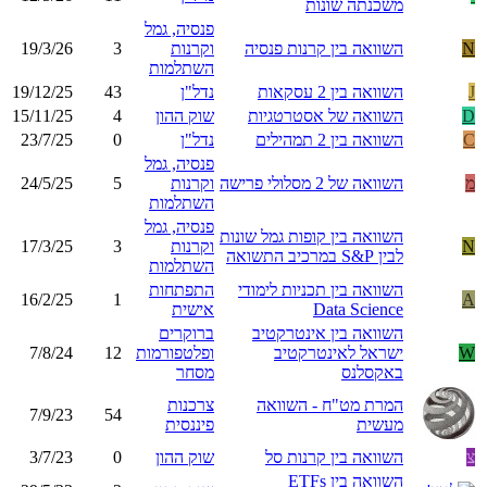
משכנתה שונות
פנסיה, גמל
N
השוואה בין קרנות פנסיה
וקרנות
3
19/3/26
השתלמות
J
השוואה בין 2 עסקאות
נדל"ן
43
19/12/25
D
השוואה של אסטרטגיות
שוק ההון
4
15/11/25
C
השוואה בין 2 תמהילים
נדל"ן
0
23/7/25
פנסיה, גמל
מ
השוואה של 2 מסלולי פרישה
וקרנות
5
24/5/25
השתלמות
פנסיה, גמל
השוואה בין קופות גמל שונות
N
וקרנות
3
17/3/25
לבין S&P במרכיב התשואה
השתלמות
השוואה בין תכניות לימודי
התפתחות
16/2/25
1
A
Data Science
אישית
השוואה בין אינטרקטיב
ברוקרים
W
ישראל לאינטרקטיב
ופלטפורמות
12
7/8/24
באקסלנס
מסחר
המרת מט"ח - השוואה
צרכנות
7/9/23
54
מעשית
פיננסית
צ
השוואה בין קרנות סל
שוק ההון
0
3/7/23
השוואה בין ETFs