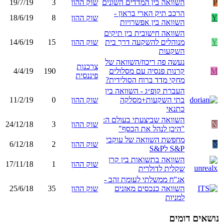
P
השוואה בין המדדים השונים
שוק ההון
3
19/7/19
הרכב תיק הארי בראון -
Y
שוק ההון
8
18/6/19
השוואה בין אפשרויות
השוואה חישובית בין תיקים
Y
מנוהלים להשקעה דרך בית
שוק ההון
15
14/6/19
השקעות
נעשה פה ריכוז/השוואה של
צרכנות
M
קרנות פנסיה עם מסלולים
190
4/4/19
פיננסית
מחקי מדד ברוח הסולידית?
העברת קופ״ג - השוואה בין
בתי השקעות+מסלקה
שוק ההון
0
11/2/19
כתנאי
השוואה שביצעתי בעולם ה:
N
שוק ההון
3
24/12/18
"היכן לנהל את הכסף"
מחפשת השוואה של עוקבי
א
שוק ההון
2
6/12/18
S&P לS&P
השוואה בתשואות בין קרן
שוק ההון
1
17/11/18
שקלית לדולרית
אג"ח ממשלתי לעומת זהב -
השוואה כנכסים מאזנים
שוק ההון
35
25/6/18
למניות
נושאים דומים