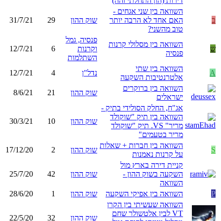
דירות (הון התחלתי זהה)
השוואה בין שני אגחים -
ב
האם אחד לא הרבה יותר
שוק ההון
29
31/7/21
טוב מהשני?
פנסיה, גמל
השוואה בין מסלולי קרנות
ש
וקרנות
6
12/7/21
פנסיה
השתלמות
השוואה בין שתי
A
נדל"ן
4
12/7/21
אלטרנטיבות השקעה
השוואה בין ברוקרים
שוק ההון
21
8/6/21
ישראלים
אג"ח, החלק הסולידי בתיק -
השוואה בין תיק "שוקולד
שוק ההון
10
30/3/21
מריר" VS. תיק "שוקולד
מריר בטעמים"
השוואה בין חברות + שאלות
S
שוק ההון
2
17/12/20
על קרנות נאמנות
קניית דירה בארץ מול
השקעה בשוק ההון -
שוק ההון
42
25/7/20
השוואה
P
השוואה בין אפיקי השקעה
שוק ההון
1
28/6/20
השוואה שעשיתי בין הקרן
VT לבין אלטשולר שחם
שוק ההון
32
22/5/20