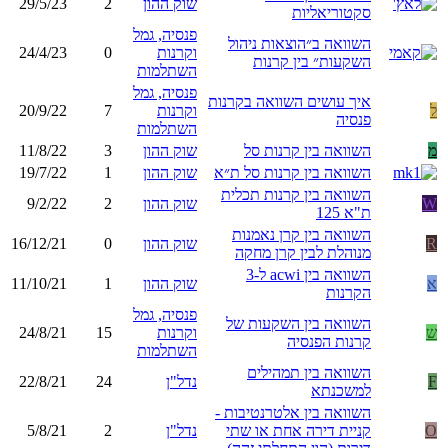
שוק ההון
2
29/5/23
סקטוריאליות
פנסיה, גמל
השוואה ב״הוצאות ניהול
וקרנות
0
24/4/23
השקעות״ בין קרנות
השתלמות
פנסיה, גמל
איך עושים השוואה בקרנות
ל
וקרנות
7
20/9/22
פנסיה
השתלמות
מ
השוואה בין קרנות סל
שוק ההון
3
11/8/22
השוואה בין קרנות סל ת״א
שוק ההון
1
19/7/22
השוואה בין קרנות תכלית
W
שוק ההון
2
9/2/22
ת"א 125
השוואה בין קרן נאמנות
R
שוק ההון
0
16/12/21
מנוהלת לבין קרן מחקה
השוואה בין acwi ל-3
א
שוק ההון
1
11/10/21
הקרנות
פנסיה, גמל
השוואה בין השקעות של
ש
וקרנות
15
24/8/21
קרנות הפנסיה
השתלמות
השוואה בין תמהילים
F
נדל"ן
24
22/8/21
למשכנתא
השוואה בין אלטרנטיבות -
O
קניית דירה אחת או שתי
נדל"ן
2
5/8/21