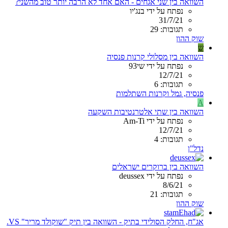
השוואה בין שני אגחים - האם אחד לא הרבה יותר טוב מהשני?
נפתח על ידי בנג'יו
31/7/21
תגובות: 29
שוק ההון
ש
השוואה בין מסלולי קרנות פנסיה
נפתח על ידי שי93
12/7/21
תגובות: 6
פנסיה, גמל וקרנות השתלמות
A
השוואה בין שתי אלטרנטיבות השקעה
נפתח על ידי Am-Ti
12/7/21
תגובות: 4
נדל"ן
השוואה בין ברוקרים ישראלים
נפתח על ידי deussex
8/6/21
תגובות: 21
שוק ההון
אג"ח, החלק הסולידי בתיק - השוואה בין תיק "שוקולד מריר" VS.