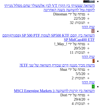
השוואה שעשיתי בין הקרן VT לבין אלטשולר שחם מסלול מנייתי
לקופת גמל להשקעה בשנה האחרונה
נפתח על ידי Dinoman
22/5/20
תגובות: 32
שוק ההון
M
השוואה בין: קסם SP500 KTF לעומת SP 500 PTF (פסגות)/קסם
SP MidCap400 ETF
נפתח על ידי !_May_!
20/5/20
תגובות: 11
שוק ההון
S
מישהו מכיר מנגנון קיים שבודק השוואה של שני ETF?
נפתח על ידי Shaz
5/5/20
תגובות: 2
שוק ההון
D
השוואה בין קרנות להשקעה ב MSCI Emerging Markets
נפתח על ידי Dori
29/4/20
תגובות: 4