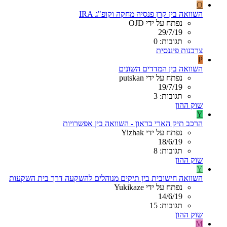
O
השוואה בין קרן פנסיה מחקה וקופ"ג IRA
נפתח על ידי OJD
29/7/19
תגובות: 0
צרכנות פיננסית
P
השוואה בין המדדים השונים
נפתח על ידי putskan
19/7/19
תגובות: 3
שוק ההון
Y
הרכב תיק הארי בראון - השוואה בין אפשרויות
נפתח על ידי Yizhak
18/6/19
תגובות: 8
שוק ההון
Y
השוואה חישובית בין תיקים מנוהלים להשקעה דרך בית השקעות
נפתח על ידי Yukikaze
14/6/19
תגובות: 15
שוק ההון
M