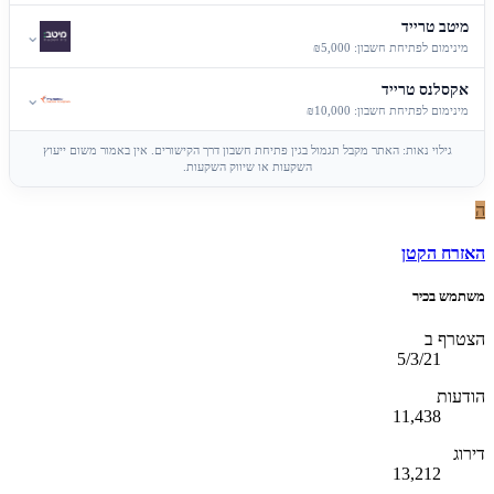
מיטב טרייד
⌄
מינימום לפתיחת חשבון: ₪5,000
אקסלנס טרייד
⌄
מינימום לפתיחת חשבון: ₪10,000
גילוי נאות: האתר מקבל תגמול בגין פתיחת חשבון דרך הקישורים. אין באמור משום ייעוץ
השקעות או שיווק השקעות.
ה
האזרח הקטן
משתמש בכיר
הצטרף ב
5/3/21
הודעות
11,438
דירוג
13,212