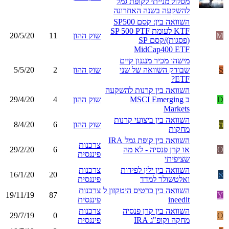
מסלול מנייתי לקופת גמל
להשקעה בשנה האחרונה
השוואה בין: קסם SP500
KTF לעומת SP 500 PTF
M
שוק ההון
11
20/5/20
(פסגות)/קסם SP
MidCap400 ETF
מישהו מכיר מנגנון קיים
S
שבודק השוואה של שני
שוק ההון
2
5/5/20
ETF?
השוואה בין קרנות להשקעה
D
ב MSCI Emerging
שוק ההון
4
29/4/20
Markets
השוואה בין ביצועי קרנות
ה
שוק ההון
6
8/4/20
מחקות
השוואה בין קופת גמל IRA
צרכנות
O
או קרן פנסיה - לא מה
6
29/2/20
פיננסית
שציפיתי
השוואה בין ילין לפידות
צרכנות
א
20
16/1/20
ואלטשולר למדד
פיננסית
השוואה בין כרטיס היטקזון ל
צרכנות
19/11/19
87
Y
ineedit
פיננסית
השוואה בין קרן פנסיה
צרכנות
29/7/19
0
O
מחקה וקופ"ג IRA
פיננסית