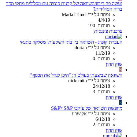
נעשה פה ריכוז/השוואה של קרנות פנסיה עם מסלולים מחקי מדד
ברוח הסולידית?
נפתח על ידי MarketTimer
4/4/19
תגובות: 190
צרכנות פיננסית
העברת קופ״ג - השוואה בין בתי השקעות+מסלקה כתנאי
נפתח על ידי dorian
11/2/19
תגובות: 0
שוק ההון
N
השוואה שביצעתי בעולם ה: "היכן לנהל את הכסף"
נפתח על ידי nicksmith
24/12/18
תגובות: 3
שוק ההון
א
מחפשת השוואה של עוקבי S&P לS&P
נפתח על ידי אלישבע
6/12/18
תגובות: 2
שוק ההון