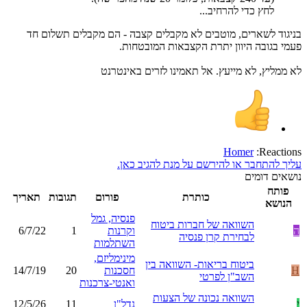
לחץ כדי להרחיב...
בניגוד לשארים, מוטבים לא מקבלים קצבה - הם מקבלים תשלום חד
פעמי בגובה היוון יתרת הקצבאות המובטחות.
לא ממליץ, לא מייעץ. אל תאמינו לזרים באינטרנט
Homer
Reactions:
עליך להתחבר או להירשם על מנת להגיב כאן.
נושאים דומים
פותח
כותרת
פורום
תגובות
תאריך
הנושא
פנסיה, גמל
השוואה של חברות ביטוח
ה
וקרנות
1
6/7/22
לבחירת קרן פנסיה
השתלמות
מינימליזם,
ביטוח בריאות- השוואה בין
H
חסכנות
20
14/7/19
השב"ן לפרטי
ואנטי-צרכנות
השוואה נכונה של הצעות
י
נדל"ן
11
12/5/26