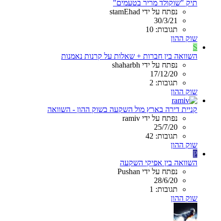
תיק "שוקולד מריר בטעמים"
נפתח על ידי stamEhad
30/3/21
תגובות: 10
שוק ההון
S
השוואה בין חברות + שאלות על קרנות נאמנות
נפתח על ידי shaharbh
17/12/20
תגובות: 2
שוק ההון
קניית דירה בארץ מול השקעה בשוק ההון - השוואה
נפתח על ידי ramiv
25/7/20
תגובות: 42
שוק ההון
P
השוואה בין אפיקי השקעה
נפתח על ידי Pushan
28/6/20
תגובות: 1
שוק ההון