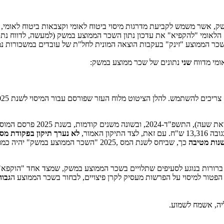
ק, אשר משמש לקביעת מדרגות מיסוי ביטוח לאומי וקצבאות ביטוח לאומי, 
אומי "להקפיא" את עדכון נתון השכר הממוצע במשק (למעשה, לדווח נתון ש
השכר הממוצע "זינק" בעקבות הוצאה המונית לחל"ת של עובדים במשכורות נמ
שני
נתונים של שכר ממוצע במשק:
הלן הציטוט מלוח העזר שפורסם עבור המיסוי לשנת 2025 (הדגשות שלי, לא היו במקור):
לא נערך תיקון בפקודת מס
נות מטיבה
כך, שביחס לשנת המס ,2025 "השכר הממוצע במשק" יהיה כמפורט להלן:
 ברורות בנוגע לסעיפים שתלויים בשכר הממוצע במשק, שמצד אחד "הוקפא" 
הפטור למיסוי על הפרשות מעסיק לקרן פיצויים, לבחור בשכר הממוצע ה
גבוה
יה, אשמח לשמוע.