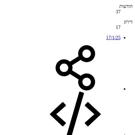
הודעות
37
דירוג
17
17/1/25