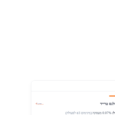
נס טרייד
:
0.07% מעסקה
(מינימום ₪3 לפעולה)