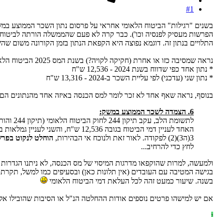
#1
בשנים "רגילות" הביטוח הלאומי אחראי על פרסום נתון השכר הממוצע במש
הפרשות מעסיק לפנסיה וכו'). כבר קרה לא פעם שהממשלה הורתה לביטוח הל
התלויים בנתון זה. דוגמא נפוצה היא הקפאת הנתון בזמן הקורונה משום ש
נראה שמסיבה כזו או אחרת (חקיקה לקויה?) בשנת המס 2025 הביטוח הלאומי מדווח
* נתון אחד כפי שדווח בשנת 2024 - 12,536 ש"ח
* נתון שני (עדכני) לפי עליית השכר ב-2024 - 13,316 ש"ח
בנוסף, נראה שאף אחד לא זכר לומר למס הכנסה באיזה אחד מהנתונים הם צריכים להשתמש. ל
6. הצמדה לשכר הממוצע במשק:
לתשומת הלב, עקב תיקון 244 לחוק הביטוח הלאומי (תיקון 244 והוראת שעה), התשפ"ד-2024, ובשונה משנים קודמות, בשנת 2025 פרסם המוסד לביטוח לאומי
האחד לעניין דמי הביטוח בגובה 12,536 ש"ח, והשני לעניין גמלאות בגובה 13,316 ש"ח. עם זאת, לצד התיקון האמור,
3(ה3)(2) לפקודה. לאור זאת ולנוכח אי הבהירות,
הוחלט לנקוט בפרש
לחץ כדי להרחיב...
ולמעשה, למרות שהוקפאו מדרגות המיסוי של מס הכנסה, לא ניתנו הגדרות
בגישה המטיבה עם העובדים (אין תלונות כאן) ובסעיפים כמו למשל, תקרת 
בשנה. שיעור כמעט זהה לכל העלאת דמי הביטוח הלאומי
אם יש למישהו פרטים נוספים אודות ההחלטה הנ"ל או הסיבות שהובילו אל
י