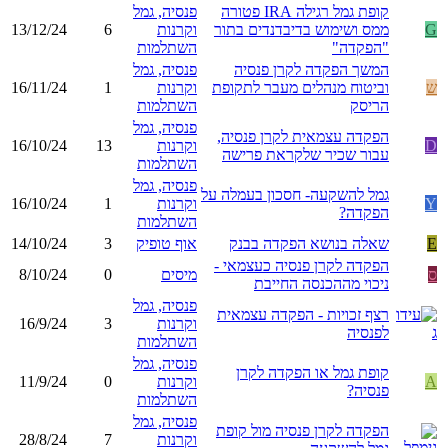
קופת גמל רגילה IRA פטורה
פנסיה, גמל
G
ממס ושימוש בדיבדנדים בתור
וקרנות
6
13/12/24
"הפקדה"
השתלמות
המשך הפקדה לקרן פנסיה
פנסיה, גמל
ש
וביטוח מנהלים מעבר לתקופת
וקרנות
1
16/11/24
הריסק
השתלמות
פנסיה, גמל
הפקדה עצמאית לקרן פנסיה,
D
וקרנות
13
16/10/24
עבור שכיר שלקראת פרישה
השתלמות
פנסיה, גמל
גמל להשקעה- חסכון בעמלה על
Y
וקרנות
1
16/10/24
הפקדה?
השתלמות
E
שאלה בנושא הפקדה בבנק
אוף טופיק
3
14/10/24
הפקדה לקרן פנסיה כעצמאי -
ס
מיסים
0
8/10/24
ניכוי מההכנסה החייבת
פנסיה, גמל
רצף זכויות - הפקדה עצמאית
וקרנות
3
16/9/24
לפנסיה
השתלמות
פנסיה, גמל
קופת גמל או הפקדה לקרן
A
וקרנות
0
11/9/24
פנסיה?
השתלמות
פנסיה, גמל
הפקדה לקרן פנסיה מול קופת
וקרנות
7
28/8/24