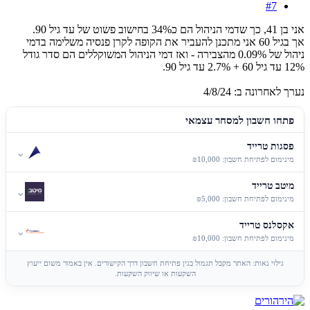
#7
אני בן 41, כך שדמי הניהול הם כ34% בחישוב פשוט של עד גיל 90.
אך בגיל 60 אני מתכנן להעביר את הקופה לקרן פנסיה משלימה בדמי
ניהול של 0.09% מהצבירה - ואז דמי הניהול המשוקללים הם סדר גודל
12% עד גיל 60 + 2.7% עד גיל 90.
נערך לאחרונה ב:
4/8/24
פתחו חשבון למסחר עצמאי
פסגות טרייד
⌄
מינימום לפתיחת חשבון: ₪10,000
מיטב טרייד
⌄
מינימום לפתיחת חשבון: ₪5,000
אקסלנס טרייד
⌄
מינימום לפתיחת חשבון: ₪10,000
גילוי נאות: האתר מקבל תגמול בגין פתיחת חשבון דרך הקישורים. אין באמור משום ייעוץ
השקעות או שיווק השקעות.