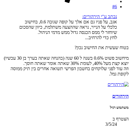
#6
נכתב ע"י הירהורים:
אגב, על פניו גם אם אלך על קופה שגובה 0.6, בחישוב
כלכלי על הנייר, נראה שההצעה משתלמת, כיוון שהסכום
שיוחזר לי ממס הכנסה גדול ממש מדמי הניהול.
לחץ כדי להרחיב...
בטוח שעשית את החישוב נכון?
מיחשוב פשוט 0.6% בשנה ל 60 שנה (בהנחה שאתה בערך בן 30 עכשיו)
יוצא קצת מעל 40%, לעומת 30% שאתה אומר שאתה חוסך.
וזה עוד לפני שלוקחים בחשבון הפרשי תשואה אחרים בין תיק ממוסה
לקופת גמל.
הירהורים
משתמש רגיל
הצטרף ב
3/5/24