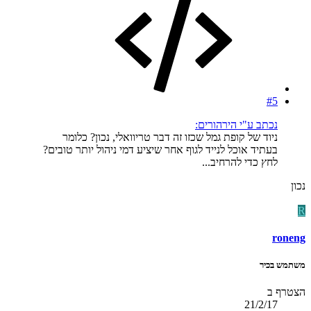
#5
נכתב ע"י הירהורים:
ניוד של קופת גמל שכזו זה דבר טריוואלי, נכון? כלומר
בעתיד אוכל לנייד לגוף אחר שיציע דמי ניהול יותר טובים?
לחץ כדי להרחיב...
נכון
R
roneng
משתמש בכיר
הצטרף ב
21/2/17