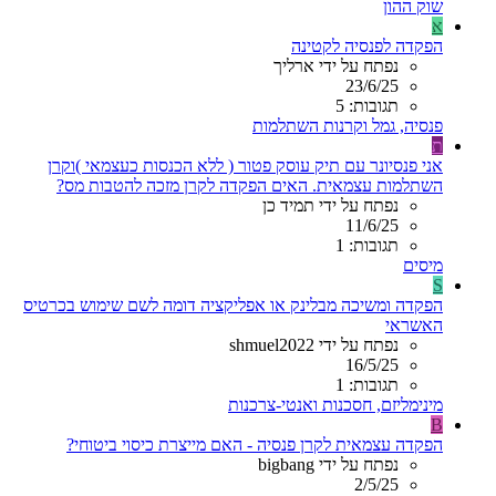
שוק ההון
א
הפקדה לפנסיה לקטינה
נפתח על ידי ארליך
23/6/25
תגובות: 5
פנסיה, גמל וקרנות השתלמות
ת
אני פנסיונר עם תיק עוסק פטור ( ללא הכנסות כעצמאי )וקרן
השתלמות עצמאית. האים הפקדה לקרן מזכה להטבות מס?
נפתח על ידי תמיד כן
11/6/25
תגובות: 1
מיסים
S
הפקדה ומשיכה מבלינק או אפליקציה דומה לשם שימוש בכרטיס
האשראי
נפתח על ידי shmuel2022
16/5/25
תגובות: 1
מינימליזם, חסכנות ואנטי-צרכנות
B
הפקדה עצמאית לקרן פנסיה - האם מייצרת כיסוי ביטוחי?
נפתח על ידי bigbang
2/5/25