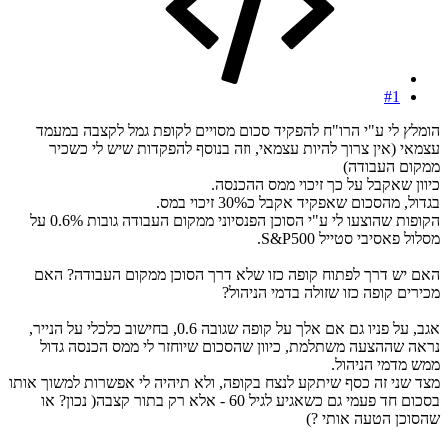
#1
הומלץ לי ע"י הרו"ח להפקיד סכום מסויים לקופת גמל לקצבה במעמד
עצמאי (אין צרוך להיות עצמאי, וזה בנוסף להפקדות שיש לי כשכיר
ממקום העבודה)
כיוון שאקבל על כך זיכוי ממס ההכנסה.
בגדול, מהסכום שאפקיד אקבל כ30% זיכוי במס.
הקופות שהוצעו לי ע"י הסוכן הפנסיוני ממקום העבודה גובות 0.6% על
מסלול פאסיבי סטייל S&P500.
האם יש דרך לפתוח קופה כזו שלא דרך הסוכן ממקום העבודה? האם
מכירים קופה כזו שזולה בדמי הניהול?
אגב, על פניו גם אם אלך על קופה שגובה 0.6, בחישוב כלכלי על הנייר,
נראה שההצעה משתלמת, כיוון שהסכום שיוחזר לי ממס הכנסה גדול
ממש מדמי הניהול.
מצד שני זה כסף שיתקע לנצח בקופה, ולא תיהיה לי אפשרות למשוך אותו
בסכום חד פעמי גם כשאגיע לגיל 60 - אלא רק בתור קצבה( נכון? או
שהסוכן הטעה אותי ?)