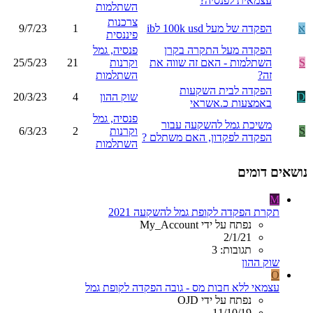
עצמאית לפנסיה?
השתלמות
צרכנות
א
הפקדה של מעל 100k usd לib
1
9/7/23
פיננסית
הפקדה מעל התקרה בקרן
פנסיה, גמל
S
השתלמות - האם זה שווה את
וקרנות
21
25/5/23
זה?
השתלמות
הפקדה לבית השקעות
D
שוק ההון
4
20/3/23
באמצעות כ.אשראי
פנסיה, גמל
משיכת גמל להשקעה עבור
S
וקרנות
2
6/3/23
הפקדה לפקדון, האם משתלם ?
השתלמות
נושאים דומים
M
תקרת הפקדה לקופת גמל להשקעה 2021
נפתח על ידי My_Account
2/1/21
תגובות: 3
שוק ההון
O
עצמאי ללא חבות מס - גובה הפקדה לקופת גמל
נפתח על ידי OJD
11/10/19