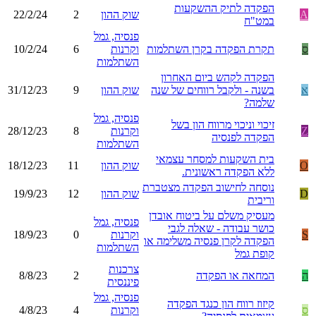
הפקדה לתיק ההשקעות
A
שוק ההון
2
22/2/24
במט"ח
פנסיה, גמל
ס
תקרת הפקדה בקרן השתלמות
וקרנות
6
10/2/24
השתלמות
הפקדה לקהש ביום האחרון
א
בשנה - ולקבל רווחים של שנה
שוק ההון
9
31/12/23
שלמה?
פנסיה, גמל
זיכוי וניכוי מרווח הון בשל
Z
וקרנות
8
28/12/23
הפקדה לפנסיה
השתלמות
בית השקעות למסחר עצמאי
O
שוק ההון
11
18/12/23
ללא הפקדה ראשונית.
נוסחה לחישוב הפקדה מצטברת
D
שוק ההון
12
19/9/23
וריבית
מעסיק משלם על ביטוח אובדן
פנסיה, גמל
כושר עבודה - שאלה לגבי
S
וקרנות
0
18/9/23
הפקדה לקרן פנסיה משלימה או
השתלמות
קופת גמל
צרכנות
ה
המחאה או הפקדה
2
8/8/23
פיננסית
פנסיה, גמל
קיזוז רווח הון כנגד הפקדה
ס
וקרנות
4
4/8/23