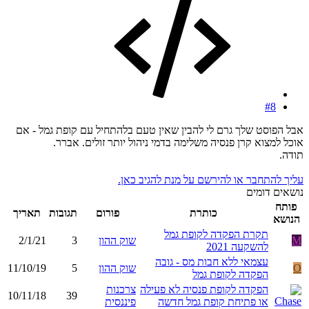
#8
אבל הפוסט שלך גרם לי להבין שאין טעם בלהתחיל עם קופת גמל - אם
אוכל למצוא קרן פנסיה משלימה בדמי ניהול יותר זולים. אברר.
תודה.
עליך להתחבר או להירשם על מנת להגיב כאן.
נושאים דומים
פותח
כותרת
פורום
תגובות
תאריך
הנושא
תקרת הפקדה לקופת גמל
M
שוק ההון
3
2/1/21
להשקעה 2021
עצמאי ללא חבות מס - גובה
O
שוק ההון
5
11/10/19
הפקדה לקופת גמל
הפקדה לקופת פנסיה לא פעילה
צרכנות
10/11/18
39
או פתיחת קופת גמל חדשה
פיננסית