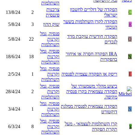
גמל להשקעה
השתלמות
הפקדה של דולרים לחשבון
צרכנות
13/8/24
2
C
ישראלי
פיננסית
הפקדה לקרן השתלמות בשער
א
שוק ההון
3
5/8/24
הנוכחי
פנסיה, גמל
הפקדה חודשית עוקבת מדד
O
וקרנות
22
5/8/24
לנכדים
השתלמות
פנסיה, גמל
IRA הפקדה חסרה או איחור
N
וקרנות
18
18/6/24
בהפקדות
השתלמות
פנסיה, גמל
E
ריסק או הפקדה עצמית לפנסיה
וקרנות
1
2/5/24
השתלמות
ביצוע מהלך משמעותי של
פנסיה, גמל
הפקדה עצמאית בקרן פנסיה
וקרנות
2
28/4/24
מקיפה.
השתלמות
פנסיה, גמל
הפקדה עצמאית לפנסיה ממלגת
N
וקרנות
1
3/4/24
דוקטורט
השתלמות
פנסיה, גמל
קרן השתלמות לעצמאי - מעל
צ
וקרנות
8
6/3/24
תקרת הפקדה
השתלמות