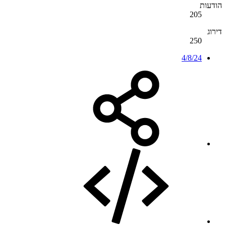
הודעות
205
דירוג
250
4/8/24