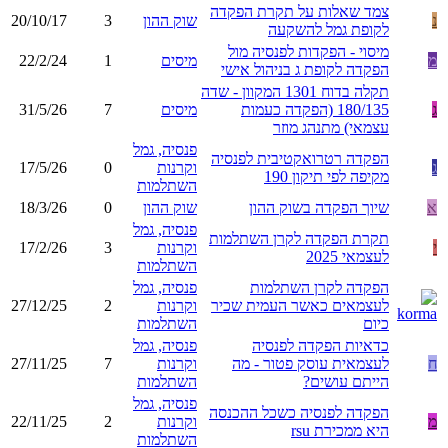
צמד שאלות על תקרת הפקדה
נ
שוק ההון
3
20/10/17
לקופת גמל להשקעה
מיסוי - הפקדות לפנסיה מול
מ
מיסים
1
22/2/24
הפקדה לקופת ג בניהול אישי
תקלה בדוח 1301 המקוון - שדה
ג
180/135 (הפקדה כעמות
מיסים
7
31/5/26
עצמאי) מתנהג מוזר
פנסיה, גמל
הפקדה רטרואקטיבית לפנסיה
ג
וקרנות
0
17/5/26
מקיפה לפי תיקון 190
השתלמות
א
שיוך הפקדה בשוק ההון
שוק ההון
0
18/3/26
פנסיה, גמל
תקרת הפקדה לקרן השתלמות
י
וקרנות
3
17/2/26
לעצמאי 2025
השתלמות
הפקדה לקרן השתלמות
פנסיה, גמל
לעצמאים כאשר העמית שכיר
וקרנות
2
27/12/25
כיום
השתלמות
כדאיות הפקדה לפנסיה
פנסיה, גמל
ח
לעצמאית עוסק פטור - מה
וקרנות
7
27/11/25
הייתם עושים?
השתלמות
פנסיה, גמל
הפקדה לפנסיה כשכל ההכנסה
מ
וקרנות
2
22/11/25
היא ממכירת rsu
השתלמות