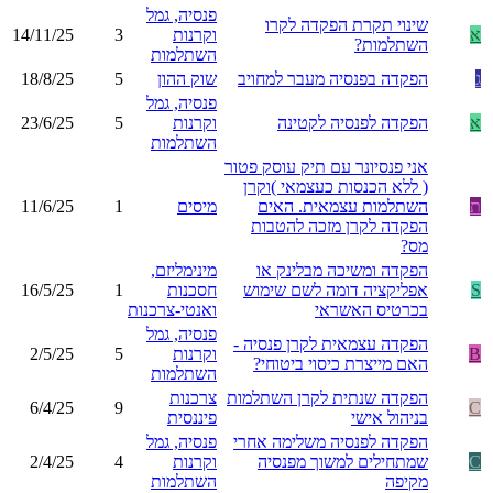
פנסיה, גמל
שינוי תקרת הפקדה לקרו
א
וקרנות
3
14/11/25
השתלמות?
השתלמות
ג
הפקדה בפנסיה מעבר למחויב
שוק ההון
5
18/8/25
פנסיה, גמל
א
הפקדה לפנסיה לקטינה
וקרנות
5
23/6/25
השתלמות
אני פנסיונר עם תיק עוסק פטור
( ללא הכנסות כעצמאי )וקרן
ת
השתלמות עצמאית. האים
מיסים
1
11/6/25
הפקדה לקרן מזכה להטבות
מס?
הפקדה ומשיכה מבלינק או
מינימליזם,
S
אפליקציה דומה לשם שימוש
חסכנות
1
16/5/25
בכרטיס האשראי
ואנטי-צרכנות
פנסיה, גמל
הפקדה עצמאית לקרן פנסיה -
B
וקרנות
5
2/5/25
האם מייצרת כיסוי ביטוחי?
השתלמות
הפקדה שנתית לקרן השתלמות
צרכנות
6/4/25
9
C
בניהול אישי
פיננסית
הפקדה לפנסיה משלימה אחרי
פנסיה, גמל
C
שמתחילים למשוך מפנסיה
וקרנות
4
2/4/25
מקיפה
השתלמות