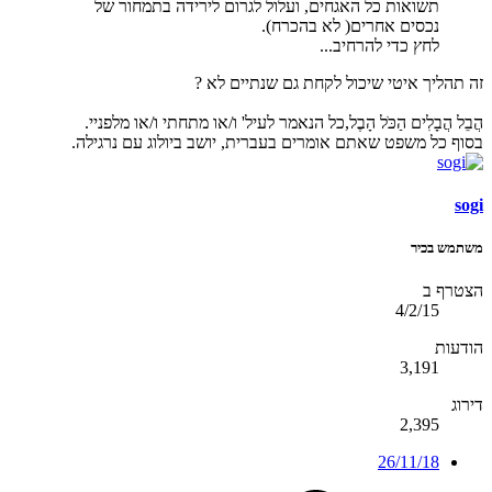
תשואות כל האגחים, ועלול לגרום לירידה בתמחור של
נכסים אחרים( לא בהכרח).
לחץ כדי להרחיב...
זה תהליך איטי שיכול לקחת גם שנתיים לא ?
הֲבֵל הֲבָלִים הַכֹּל הָבֶל,כל הנאמר לעיל' ו/או מתחתי ו/או מלפניי.
בסוף כל משפט שאתם אומרים בעברית, יושב ביולוג עם נרגילה.
sogi
משתמש בכיר
הצטרף ב
4/2/15
הודעות
3,191
דירוג
2,395
26/11/18