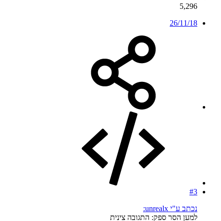
5,296
26/11/18
#3
נכתב ע"י unrealx:
למען הסר ספק: התגובה צינית