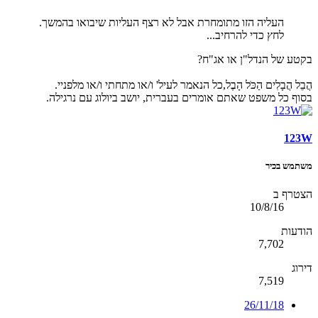
העליה הזו מתומחרת אבל לא רצף העליות שיבואו בהמשך.
לחץ כדי להרחיב...
בקטע של הנדל"ן או אג"ח?
הֲבֵל הֲבָלִים הַכֹּל הָבֶל,כל הנאמר לעיל' ו/או מתחתי ו/או מלפניי.
בסוף כל משפט שאתם אומרים בעברית, יושב ביולוג עם נרגילה.
123W
משתמש בכיר
הצטרף ב
10/8/16
הודעות
7,702
דירוג
7,519
26/11/18