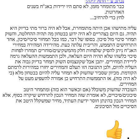
נכתב ע"י חתול לילה:
כבר מתומחר מזמן. לא סתם היו ירידות באג"ח בשנים
האחרונות.
לחץ כדי להרחיב...
עליה מתישהו אכן היתה מתומחרת, אבל לא היה ברור מתי בדיוק היא
תהיה. גם היום בצהריים לא היה ידוע בבטחון מה תהיה ההחלטה, והשוק
תמחר סיכוי מול סיכון. בסופו של דבר, כמו בכל תמחור סיכוי/סיכון, אחד
התרחישים התממש, והריבית עלתה כעת. מהירידה המהירה במחירי
האג"ח ניתן להסיק שלפחות חלק מהמשקיעים/סוחרים תמחרו לפחות
סיכוי כלשהו שלא תהיה היום העלאה, ולכן התממשות ההעלאה גרמה
לירידת המחירים. יתכן אבל שקונצנזוס השוק תמחר בדיוק גבוה את
העליה להיום, ולכן התגובה הזו תעלם והמחירים יחזרו במהירות לרמתם
הקודמת. מכיוון שסביר שהשוק לא תמחר עליה להיום בבטחון מלא (כי
לא היה כזה), אז התממשות התרחיש כן אמורה להשפיע מעט על
המחירים.
העובדה שהשוק משוכלל (אם וכאשר הוא כזה) ומתמחר היטב
סיכונים/סיכויים, לא אומרת שזה המחיר הנכון לתרחיש שיקרה בסוף, אלא
המחיר הנכון בהינתן חוסר ידיעת העתיד, מחיר שמשקלל היטב את
הסיכויים מול הסיכונים.