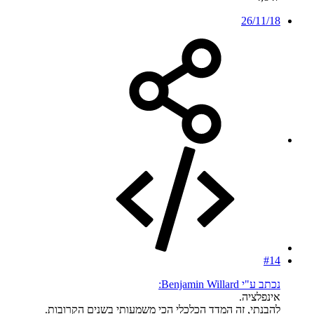
26/11/18
#14
נכתב ע"י Benjamin Willard:
אינפלציה.
להבנתי, זה המדד הכלכלי הכי משמעותי בשנים הקרובות.