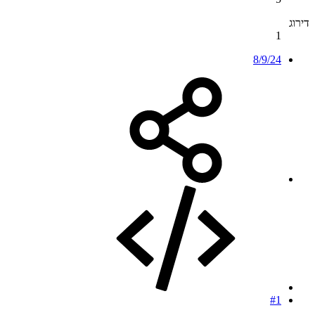
דירוג
1
8/9/24
#1