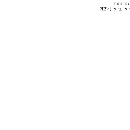
 התחתונה.
בי.איי) לIB?