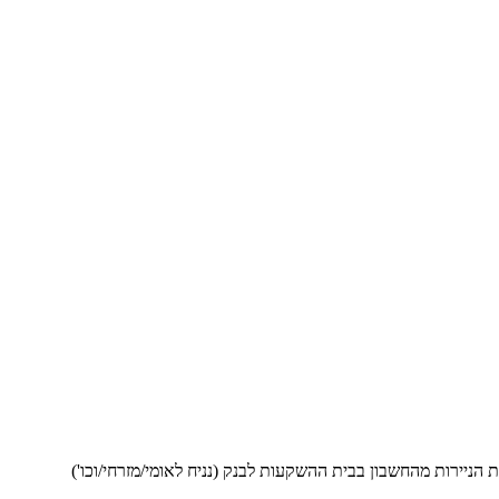
ניירות מהחשבון בבית ההשקעות לבנק (נניח לאומי/מזרחי/וכו')