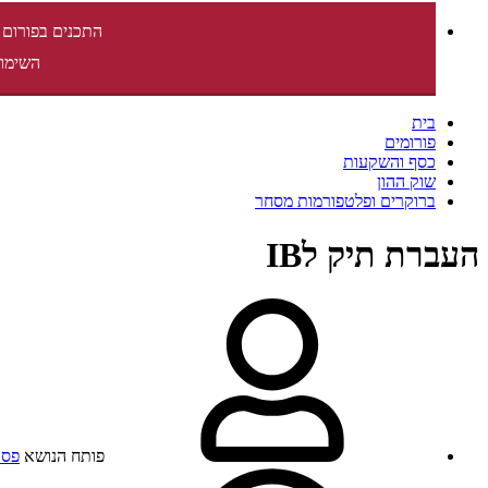
התכנים בפורום 
השימוש
בית
פורומים
כסף והשקעות
שוק ההון
ברוקרים ופלטפורמות מסחר
העברת תיק לIB
פותח הנושא
פסא