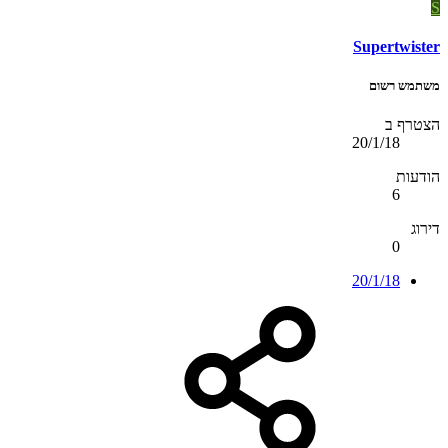
S
Supertwister
משתמש רשום
הצטרף ב
20/1/18
הודעות
6
דירוג
0
20/1/18