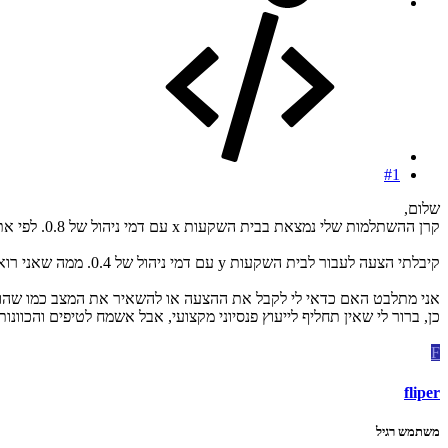
#1
שלום,
קרן ההשתלמות שלי נמצאת בבית השקעות x עם דמי ניהול של 0.8. לפי אתרים המבצעים השוואות בין הקרנות, קרן זו הייתה מהרווחיות ביותר בשנה האחרונה.
קיבלתי הצעה לעבור לבית השקעות y עם דמי ניהול של 0.4. ממה שאני רואה, התשואה שלה בשנה האחרונה הייתה פחות טובה בצורה משמעותית מזו של קרן x. מצד שני, דמי הניהול כאן הם נמוכים יותר.
אני מתלבט האם כדאי לי לקבל את ההצעה או להשאיר את המצב כמו שהו
כן, ברור לי שאין תחליף לייעוץ פנסיוני מקצועי, אבל אשמח לטיפים והכוונות
F
fliper
משתמש רגיל