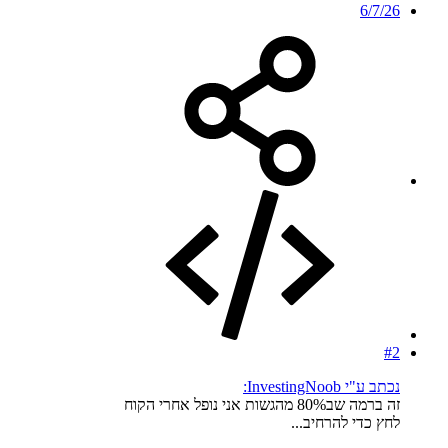
6/7/26
#2
נכתב ע"י InvestingNoob:
זה ברמה שב80% מהגשות אני נופל אחרי הקוח
לחץ כדי להרחיב...