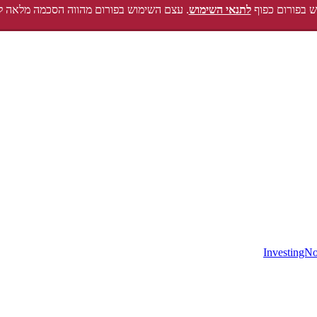
 בפורום כפוף
לתנאי השימוש
. עצם השימוש בפורום מהווה הסכמה מלאה ל
InvestingN