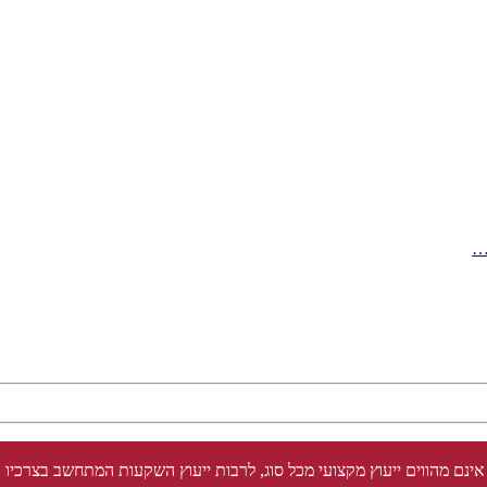
…
אינם מהווים ייעוץ מקצועי מכל סוג, לרבות ייעוץ השקעות המתחשב בצרכיו 