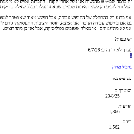
זה ברמה שב80% מהגשות אני נופל אחרי הקוח - החברות אפילו לא מזמנות אותי לראיון משאבי אנוש ראשוני (ואני עומד בדרישות).
הצלחתי להגיע רק לשני ראיונות טכניים שבאחד נפלתי בגלל שאלה טריקית
אני כרגע רק בהתחלה של החיפוש עבודה, אבל חושש מאוד שאצטרך למצוא lan b
גם אם בחיפוש עבודה הנוכחי אני אמצא, חוסר היציבות התעסוקתי גורם לי
אני לא מה"גאונים" או מאלה שטובים בפוליטיקה, אבל אני כן מהחרוצים.
יש עצות?
נערך לאחרונה ב:
6/7/26
ג
גרביל מרוץ
משתמש בכיר
הצטרף ב
20/8/25
הודעות
1,366
דירוג
1,562