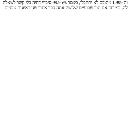
אם אתה מוזמן ל- 20% מההגשות אז מצבך מעולה. החיפוש הוא משחק של מספרים, אם חברה מאיישת משרה אחת ונשלחים אליה 2,000 קו"ח אז לפחות 1,999 מתוכם לא יתקבלו, כלומר 99.95% סיכויי דחיה בלי קשר לשאלה
ה, במיוחד אם תוך שבועיים שלושה אתה כבר אחרי שני ראיונות טכניים