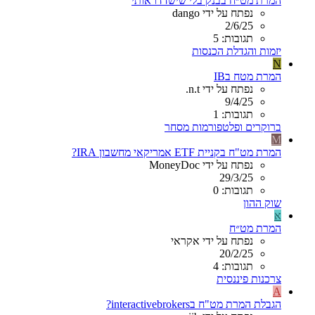
המרת מט״ח בבנק בלי שישדדו אותי
נפתח על ידי dango
2/6/25
תגובות: 5
יזמות והגדלת הכנסות
N
המרת מטח בIB
נפתח על ידי n.t.
9/4/25
תגובות: 1
ברוקרים ופלטפורמות מסחר
M
המרת מט"ח בקניית ETF אמריקאי מחשבון IRA?
נפתח על ידי MoneyDoc
29/3/25
תגובות: 0
שוק ההון
א
המרת מט״ח
נפתח על ידי אקראי
20/2/25
תגובות: 4
צרכנות פיננסית
A
הגבלת המרת מט"ח בinteractivebrokers?