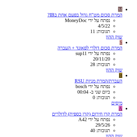
M
המרת סכום מט"ח גדול בפעם אחת בIB?
נפתח על ידי MoneyDoc
4/5/22
תגובות: 11
שוק ההון
S
המרת סכום דולרי לפאונד + העברה
נפתח על ידי sup11
20/11/20
תגובות: 28
שוק ההון
B
העברת/המרת מניות RSU
נפתח על ידי bosch
ביום שני ב- 00:04
תגובות: 0
מיסים
A
המרת קרן חירום (קרן כספית) לדולרים
נפתח על ידי A42
29/5/26
תגובות: 40
שוק ההון