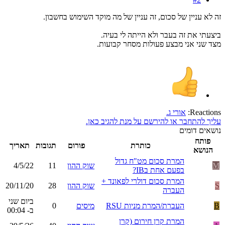
זה לא עניין של סכום, זה עניין של מה מוקד השימוש בחשבון.
ביצעתי את זה בעבר ולא הייתה לי בעיה.
מצד שני אני מבצע פעולות מסחר קבועות.
Reactions:
אורי ג.
עליך להתחבר או להירשם על מנת להגיב כאן.
נושאים דומים
פותח
כותרת
פורום
תגובות
תאריך
הנושא
המרת סכום מט"ח גדול
M
שוק ההון
11
4/5/22
בפעם אחת בIB?
המרת סכום דולרי לפאונד +
S
שוק ההון
28
20/11/20
העברה
ביום שני
B
העברת/המרת מניות RSU
מיסים
0
ב- 00:04
המרת קרן חירום (קרן