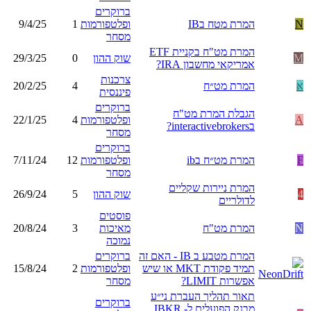
ברוקרים
N
המרת מטח בIB
ופלטפורמות
1
9/4/25
מסחר
המרת מט"ח בקניית ETF
M
שוק ההון
0
29/3/25
אמריקאי מחשבון IRA?
צרכנות
א
המרת מט״ח
4
20/2/25
פיננסית
ברוקרים
הגבלת המרת מט"ח
A
ופלטפורמות
4
22/1/25
בinteractivebrokers?
מסחר
ברוקרים
F
המרת מט״ח בib
ופלטפורמות
12
7/11/24
מסחר
המרת ניירות שקליים
4
שוק ההון
5
26/9/24
לדולריים
פוסטים
N
המרת מט"ח
מאיכות
3
20/8/24
נמוכה
המרת מטבע ב IB - האם זה
ברוקרים
תמיד פקודת MKT או שיש
ופלטפורמות
2
15/8/24
אפשרות LIMIT?
מסחר
תאור תהליך העברת ני״ע
ברוקרים
מבנק הפועלים ל- IBKR,