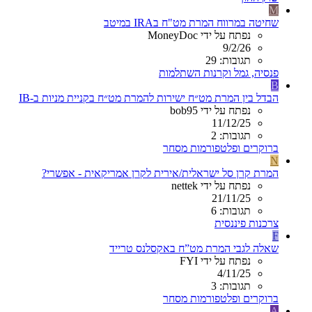
M
שחיטה במרווח המרת מט"ח בIRA במיטב
נפתח על ידי MoneyDoc
9/2/26
תגובות: 29
פנסיה, גמל וקרנות השתלמות
B
הבדל בין המרת מט״ח ישירות להמרת מט״ח בקניית מניות ב-IB
נפתח על ידי bob95
11/12/25
תגובות: 2
ברוקרים ופלטפורמות מסחר
N
המרת קרן סל ישראלית/אירית לקרן אמריקאית - אפשרי?
נפתח על ידי nettek
21/11/25
תגובות: 6
צרכנות פיננסית
F
שאלה לגבי המרת מט”ח באקסלנס טרייד
נפתח על ידי FYI
4/11/25
תגובות: 3
ברוקרים ופלטפורמות מסחר
A