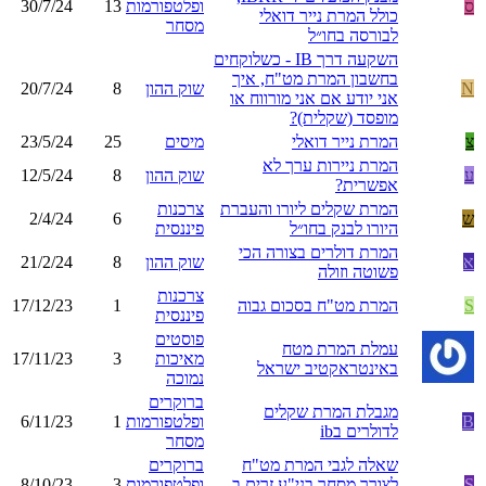
ס
ופלטפורמות
13
30/7/24
כולל המרת נייר דואלי
מסחר
לבורסה בחו״ל
השקעה דרך IB - כשלוקחים
בחשבון המרת מט"ח, איך
N
שוק ההון
8
20/7/24
אני יודע אם אני מורווח או
מופסד (שקלית)?
צ
המרת נייר דואלי
מיסים
25
23/5/24
המרת ניירות ערך לא
ע
שוק ההון
8
12/5/24
אפשרית?
המרת שקלים ליורו והעברת
צרכנות
ש
6
2/4/24
היורו לבנק בחו״ל
פיננסית
המרת דולרים בצורה הכי
א
שוק ההון
8
21/2/24
פשוטה וזולה
צרכנות
S
המרת מט"ח בסכום גבוה
1
17/12/23
פיננסית
פוסטים
עמלת המרת מטח
מאיכות
3
17/11/23
באינטראקטיב ישראל
נמוכה
ברוקרים
מגבלת המרת שקלים
B
ופלטפורמות
1
6/11/23
לדולרים בib
מסחר
שאלה לגבי המרת מט"ח
ברוקרים
S
לצורך מסחר בני"ע זרים ב -
ופלטפורמות
3
8/10/23