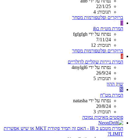
נפתח על ידי aiib
22/1/25
תגובות: 4
ברוקרים ופלטפורמות מסחר
F
המרת מט״ח בib
נפתח על ידי fgfgfgh
7/11/24
תגובות: 12
ברוקרים ופלטפורמות מסחר
4
המרת ניירות שקליים לדולריים
נפתח על ידי 4mylgl6
26/9/24
תגובות: 5
שוק ההון
N
המרת מט"ח
נפתח על ידי natasha
20/8/24
תגובות: 3
פוסטים מאיכות נמוכה
המרת מטבע ב IB - האם זה תמיד פקודת MKT או שיש אפשרות
LIMIT?