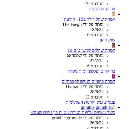
תגובות: 19
צרכנות פיננסית
T
המרת שקל דולר בIB - הודעה
נפתח על ידי The Faegu
8/8/22
תגובות: 0
שוק ההון
ש
המרת שקלים לליש"ט ב-IB
נפתח על ידי שלמה68
27/7/22
תגובות: 6
ברוקרים ופלטפורמות מסחר
D
המרת פיצויים הוניים לקצבתיים
נפתח על ידי Dvoranit
28/6/22
תגובות: 12
פנסיה, גמל וקרנות השתלמות
כיצד משווים עלויות המרת מט"ח בין גופים שונים?
נפתח על ידי grimble grumble
26/6/22
תגובות: 4