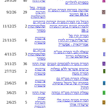
A
שוק ההון
40
29/5/26
כספית) לדולרים
פנסיה, גמל
שחיטה במרווח המרת מט"ח
M
וקרנות
29
9/2/26
בIRA במיטב
השתלמות
הבדל בין המרת מט״ח ישירות
ברוקרים
B
להמרת מט״ח בקניית מניות
ופלטפורמות
2
11/12/25
ב-IB
מסחר
המרת קרן סל
צרכנות
N
ישראלית/אירית לקרן
6
21/11/25
פיננסית
אמריקאית - אפשרי?
ברוקרים
שאלה לגבי המרת מט”ח
F
ופלטפורמות
3
4/11/25
באקסלנס טרייד
מסחר
A
המרת מט״ח לסכומים קטנים
שוק ההון
36
3/11/25
כרטיס אשראי ללא עמלות
צרכנות
ה
2
27/7/25
המרת מטח
פיננסית
עמלת המרת מט"ח גם
צרכנות
א
במקרה של ביטול עיסקה.
8
23/6/25
פיננסית
חוקי?
R
עמלת המרת מט"ח גבוהה
שוק ההון
3
3/6/25
יזמות
המרת מט״ח בבנק בלי
D
והגדלת
5
2/6/25
שישדדו אותי
הכנסות