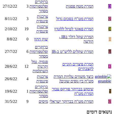
ברוקרים
D
המרת מטח פסגות
ופלטפורמות
3
27/12/22
מסחר
צרכנות
N
המרת מט"ח בסכום גדול
3
8/11/22
פיננסית
צרכנות
C
המרת פאונד לטיול ללונדון
19
2/10/22
פיננסית
המרת שקל דולר בIB -
T
שוק ההון
0
8/8/22
הודעה
ברוקרים
ש
המרת שקלים לליש"ט ב-IB
ופלטפורמות
6
27/7/22
מסחר
פנסיה, גמל
המרת פיצויים הוניים
D
וקרנות
12
28/6/22
לקצבתיים
השתלמות
כיצד משווים עלויות המרת
צרכנות
26/6/22
4
מט"ח בין גופים שונים?
פיננסית
ברוקרים
שימוש בברוקר פורקס עבור
ר
ופלטפורמות
1
19/6/22
המרת מט"ח
מסחר
N
המרת מט"ח בברוקר ישראלי
מיסים
9
31/5/22
נושאים דומים