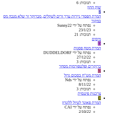
תגובות: 6
שוק ההון
S
המרת הפסדי ניירות ערך זרים לשקלים, מברוקר זר שלא מנכה מס
במקור
נפתח על ידי Sunny22
23/1/23
תגובות: 21
מיסים
D
המרת מטח פסגות
נפתח על ידי DUDDELDORF
27/12/22
תגובות: 3
ברוקרים ופלטפורמות מסחר
N
המרת מט"ח בסכום גדול
נפתח על ידי Nds
8/11/22
תגובות: 3
צרכנות פיננסית
C
המרת פאונד לטיול ללונדון
נפתח על ידי CAI
2/10/22