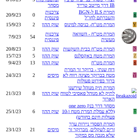
IB דרך מייטב טרייד
מסחר
המרת ILS ל-BGN
צרכנות
א
0
20/9/23
והעברתם לחו"ל
פיננסית
Y
המרת מט"ח- כניסה למינוס
שוק ההון
2
15/9/23
המרת מט"ח - השוואה
צרכנות
7/9/23
54
מעשית
פיננסית
K
המרת מט"ח בבית השקעות
שוק ההון
3
20/8/23
Z
המרת מטח באקסלנס
שוק ההון
5
15/7/23
א
המרת מט"ח
שוק ההון
13
9/4/23
דוח שנתי - ברוקר זר המרת
Y
מטח בברוקר מציגה רווח לא
מיסים
2
24/3/23
ברור בפירוט פעולות
המרת תיק מנוהל שירשנו
לתיק לא מנוהל פאסיבי לטווח
שוק ההון
8
21/3/23
הארוך
מסחר דרך בנק one zero
ט
(ללא עמלת המרת מטח ו-10
שוק ההון
6
25/1/23
פעולות חינם בחודש)
המרת הפסדי ניירות ערך
S
זרים לשקלים, מברוקר זר
מיסים
21
23/1/23
שלא מנכה מס במקור