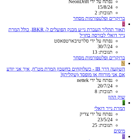
נפתח על ידי NeonDrift
15/8/24
תגובות: 2
ברוקרים ופלטפורמות מסחר
ס
תאור תהליך העברת ני״ע מבנק הפועלים ל- IBKR, כולל המרת
נייר דואלי לבורסה בחו״ל
נפתח על ידי סלרטיבארטפאסט
30/7/24
תגובות: 13
ברוקרים ופלטפורמות מסחר
N
השקעה דרך IB - כשלוקחים בחשבון המרת מט"ח, איך אני יודע
אם אני מורווח או מופסד (שקלית)?
נפתח על ידי nettek
20/7/24
תגובות: 8
שוק ההון
צ
המרת נייר דואלי
נפתח על ידי צדיק
23/5/24
תגובות: 25
מיסים
ע