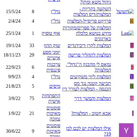
ניהול משא ומתן?
השקעה בקריות -
נדל"ן
8
15/5/24
המלצות/דיס המלצות
K
פרויקט פריסייל-המלצות
נדל"ן
4
2/4/24
המלצות על ספרים/מקורות
מידע בנושא כלכלה
אוף טופיק
1
25/1/24
בארגונים
B
המלצות לקרן דיבידנדים
שוק ההון
33
19/1/24
יומני מסע
N
המלצות לתהליך פרישה
29
18/11/23
אישיים
נמאס לי מהבנק ה"גדול".
צרכנות
ה
6
22/9/23
המלצות?
פיננסית
Y
המלצות ליווי משקיעים
נדל"ן
4
9/9/23
תביעה קטנה נגד מס
N
מיסים
5
21/8/23
הכנסה - המלצות לעורך דין
התפתחות
H
המלצות והמשך דרך
75
3/9/22
אישית
פוסטים
I
אבא חטוב - המלצות?
מאיכות
21
1/9/22
נמוכה
פוסטים
אילו המלצות יש לכם לבן
מאיכות
9
30/6/22
19?
נמוכה