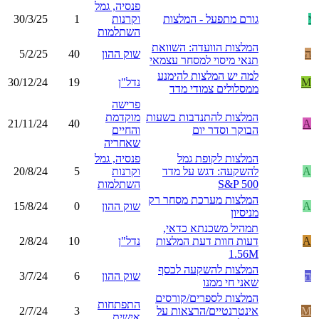
פנסיה, גמל
י
גורם מתפעל - המלצות
וקרנות
1
30/3/25
השתלמות
המלצות הוועדה: השוואת
ה
שוק ההון
40
5/2/25
תנאי מיסוי למסחר עצמאי
למה יש המלצות להימנע
M
נדל"ן
19
30/12/24
ממסלולים צמודי מדד
פרישה
המלצות להתנדבות בשעות
מוקדמת
21/11/24
40
A
הבוקר וסדר יום
והחיים
שאחריה
המלצות לקופת גמל
פנסיה, גמל
A
להשקעה: דגש על מדד
וקרנות
5
20/8/24
S&P 500
השתלמות
המלצות מערכת מסחר רק
A
שוק ההון
0
15/8/24
מניסיון
תמהיל משכנתא כדאי,
A
דעות חוות דעת המלצות
נדל"ן
10
2/8/24
1.56M
המלצות להשקעה לכסף
ה
שוק ההון
6
3/7/24
שאני חי ממנו
המלצות לספרים/קורסים
התפתחות
M
אינטרנטיים/הרצאות על
3
2/7/24
אישית