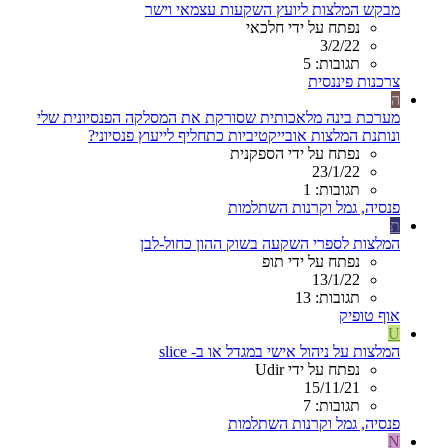
מבקש המלצות ליועץ השקעות עצמאי וישר
נפתח על ידי חלכאי
3/2/22
תגובות: 5
צרכנות פיננסית
ה
מערכת בינה מלאכותית שסורקת את המסלקה הפנסיונית שלי
ונותנת המלצות אובייקטיביות כתחליף לייעוץ פנסיוני?
נפתח על ידי הספקנית
23/1/22
תגובות: 1
פנסיה, גמל וקרנות השתלמות
ת
המלצות לספרי השקעה בשוק ההון כחול-לבן
נפתח על ידי תופ
13/1/22
תגובות: 13
אוף טופיק
U
המלצות על ניהול אישי במגדל או ב- slice
נפתח על ידי Udir
15/11/21
תגובות: 7
פנסיה, גמל וקרנות השתלמות
N