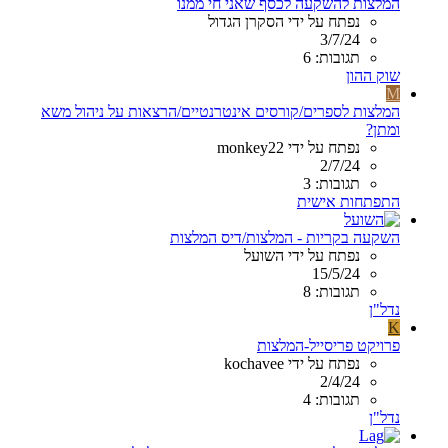
המלצות להשקעה לכסף שאני חי ממנו
נפתח על ידי הסקרן הגדול
3/7/24
תגובות: 6
שוק ההון
M
המלצות לספרים/קורסים אינטרנטיים/הרצאות על ניהול משא
ומתן?
נפתח על ידי monkey22
2/7/24
תגובות: 3
התפתחות אישית
השקעה בקריות - המלצות/דיס המלצות
נפתח על ידי השועל
15/5/24
תגובות: 8
נדל"ן
K
פרויקט פריסייל-המלצות
נפתח על ידי kochavee
2/4/24
תגובות: 4
נדל"ן