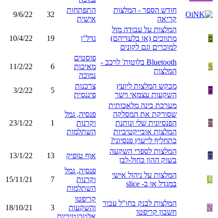
חודש הספר - המלצות
התפתחות
9/6/22
32
קריאה
אישית
המלצות על עבודה מול
מ
מתווכים (או בלעדיהם)
נדל"ן
19
10/4/22
למוכרים וגם לקונים
פוסטים
Bluetooth בלוטות' לרכב -
S
מאיכות
6
11/2/22
המלצות
נמוכה
מבקש המלצות ליועץ
צרכנות
ח
5
3/2/22
השקעות עצמאי וישר
פיננסית
מערכת בינה מלאכותית
שסורקת את המסלקה
פנסיה, גמל
ה
הפנסיונית שלי ונותנת
וקרנות
1
23/1/22
המלצות אובייקטיביות
השתלמות
כתחליף לייעוץ פנסיוני?
המלצות לספרי השקעה
ת
אוף טופיק
13
13/1/22
בשוק ההון כחול-לבן
פנסיה, גמל
המלצות על ניהול אישי
U
וקרנות
7
15/11/21
במגדל או ב- slice
השתלמות
קריפטו
המלצות לבנק בחו"ל עבור
N
והשקעות
3
18/10/21
חשבון קריפטו
אלטרנטיביות