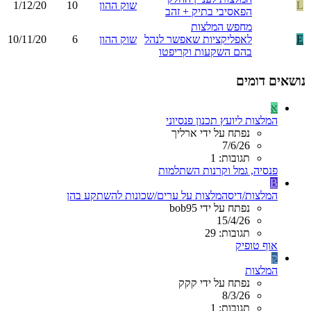
L
שוק ההון
10
1/12/20
הפאסיבי בתיק + זהב
מחפש המלצות
E
לאפליקציות שאפשר לנהל
שוק ההון
6
10/11/20
בהם השקעות וקריפטו
נושאים דומים
א
המלצות ליועץ תכנון פנסיוני
נפתח על ידי ארליך
7/6/26
תגובות: 1
פנסיה, גמל וקרנות השתלמות
B
המלצות/דיסהמלצות על ערים/שכונות להשתקע בהן
נפתח על ידי bob95
15/4/26
תגובות: 29
אוף טופיק
ק
המלצות
נפתח על ידי קקק
8/3/26
תגובות: 1