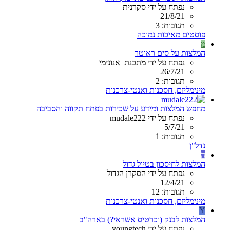
נפתח על ידי סקרנית
21/8/21
תגובות: 3
פוסטים מאיכות נמוכה
מ
המלצות על סים ראוטר
נפתח על ידי מתכנת_אנונימי
26/7/21
תגובות: 2
מינימליזם, חסכנות ואנטי-צרכנות
מחפש המלצות ומידע על שכירות בפתח תקווה והסביבה
נפתח על ידי mudale222
5/7/21
תגובות: 1
נדל"ן
ה
המלצות לחיסכון בטיול גדול
נפתח על ידי הסקרן הגדול
12/4/21
תגובות: 12
מינימליזם, חסכנות ואנטי-צרכנות
Y
המלצות לבנק (וכרטיס אשראי?) בארה"ב
נפתח על ידי youngtech