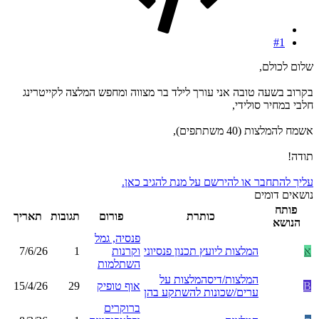
#1
שלום לכולם,
בקרוב בשעה טובה אני עורך לילד בר מצווה ומחפש המלצה לקייטרינג
חלבי במחיר סולידי,
אשמח להמלצות (40 משתתפים),
תודה!
עליך להתחבר או להירשם על מנת להגיב כאן.
נושאים דומים
פותח
כותרת
פורום
תגובות
תאריך
הנושא
פנסיה, גמל
א
המלצות ליועץ תכנון פנסיוני
וקרנות
1
7/6/26
השתלמות
המלצות/דיסהמלצות על
B
אוף טופיק
29
15/4/26
ערים/שכונות להשתקע בהן
ברוקרים