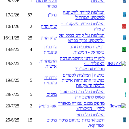
ק
המלצות
ופלטפורמות
1
8/3/26
מסחר
המלצות לדירה להשקעה
ה
נדל"ן
57
17/2/26
למשקיע המתחיל
המלצות ליועץ השקעות +
G
שוק ההון
2
10/1/26
שאלה
המלצות על קורס בכלל ועל
ה
שוק ההון
25
16/11/25
"להשקיע נכון" בפרט
רכישת מטבעות זהב
צרכנות
14/9/25
4
N
בישראל - המלצות
פיננסית
לימודי מדעי מחשב/הנדסה
התפתחות
באנגלית -->
5
19/8/25
אישית
מכירים/המלצות?
בקשה | המלצות לספרים
צרכנות
I
בנושאי התפתחות אישית,
5
19/8/25
פיננסית
כלכלה והשקעות
המלצות על דו"ח מס סופר
י
מיסים
5
28/7/25
פשוט לתושב חוץ
מחפש מכנס עבודה מאוורר
אוף טופיק
2
20/7/25
לקיץ – המלצות?
המלצות על רואי
ת
חשבון/חברות בתחום מיסוי
מיסים
15
25/6/25
אמריקאי.