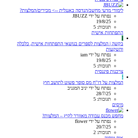
לימודי מדעי מחשב/הנדסה באנגלית --> מכירים/המלצות?
נפתח על ידי JBUZZ
19/8/25
תגובות: 5
התפתחות אישית
I
בקשה | המלצות לספרים בנושאי התפתחות אישית, כלכלה
והשקעות
נפתח על ידי iam
19/8/25
תגובות: 5
צרכנות פיננסית
י
המלצות על דו"ח מס סופר פשוט לתושב חוץ
נפתח על ידי יניב המגניב
28/7/25
תגובות: 5
מיסים
מחפש מכנס עבודה מאוורר לקיץ – המלצות?
נפתח על ידי flower
20/7/25
תגובות: 2
אוף טופיק