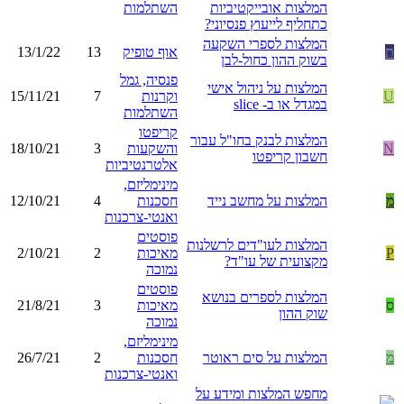
המלצות אובייקטיביות
השתלמות
כתחליף לייעוץ פנסיוני?
המלצות לספרי השקעה
ת
אוף טופיק
13
13/1/22
בשוק ההון כחול-לבן
פנסיה, גמל
המלצות על ניהול אישי
U
וקרנות
7
15/11/21
במגדל או ב- slice
השתלמות
קריפטו
המלצות לבנק בחו"ל עבור
N
והשקעות
3
18/10/21
חשבון קריפטו
אלטרנטיביות
מינימליזם,
מ
המלצות על מחשב נייד
חסכנות
4
12/10/21
ואנטי-צרכנות
פוסטים
המלצות לעו"דים לרשלנות
P
מאיכות
2
2/10/21
מקצועית של עו"ד?
נמוכה
פוסטים
המלצות לספרים בנושא
ס
מאיכות
3
21/8/21
שוק ההון
נמוכה
מינימליזם,
מ
המלצות על סים ראוטר
חסכנות
2
26/7/21
ואנטי-צרכנות
מחפש המלצות ומידע על