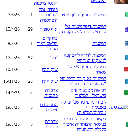
לאופניים
ואנטי-צרכנות
פנסיה, גמל
א
המלצות ליועץ תכנון פנסיוני
וקרנות
1
7/6/26
השתלמות
המלצות/דיסהמלצות על
B
אוף טופיק
29
15/4/26
ערים/שכונות להשתקע בהן
ברוקרים
ק
המלצות
ופלטפורמות
1
8/3/26
מסחר
המלצות לדירה להשקעה
ה
נדל"ן
57
17/2/26
למשקיע המתחיל
המלצות ליועץ השקעות +
G
שוק ההון
2
10/1/26
שאלה
המלצות על קורס בכלל ועל
ה
שוק ההון
25
16/11/25
"להשקיע נכון" בפרט
רכישת מטבעות זהב
צרכנות
14/9/25
4
N
בישראל - המלצות
פיננסית
לימודי מדעי מחשב/הנדסה
התפתחות
באנגלית -->
5
19/8/25
אישית
מכירים/המלצות?
בקשה | המלצות לספרים
צרכנות
I
בנושאי התפתחות אישית,
5
19/8/25
פיננסית
כלכלה והשקעות