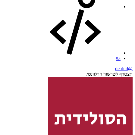
#3
@de dud
תצטרף לשרשור הרלוונטי.