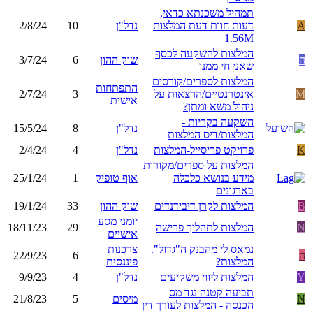
תמהיל משכנתא כדאי,
A
דעות חוות דעת המלצות
נדל"ן
10
2/8/24
1.56M
המלצות להשקעה לכסף
ה
שוק ההון
6
3/7/24
שאני חי ממנו
המלצות לספרים/קורסים
התפתחות
M
אינטרנטיים/הרצאות על
3
2/7/24
אישית
ניהול משא ומתן?
השקעה בקריות -
נדל"ן
8
15/5/24
המלצות/דיס המלצות
K
פרויקט פריסייל-המלצות
נדל"ן
4
2/4/24
המלצות על ספרים/מקורות
מידע בנושא כלכלה
אוף טופיק
1
25/1/24
בארגונים
B
המלצות לקרן דיבידנדים
שוק ההון
33
19/1/24
יומני מסע
N
המלצות לתהליך פרישה
29
18/11/23
אישיים
נמאס לי מהבנק ה"גדול".
צרכנות
ה
6
22/9/23
המלצות?
פיננסית
Y
המלצות ליווי משקיעים
נדל"ן
4
9/9/23
תביעה קטנה נגד מס
N
מיסים
5
21/8/23
הכנסה - המלצות לעורך דין