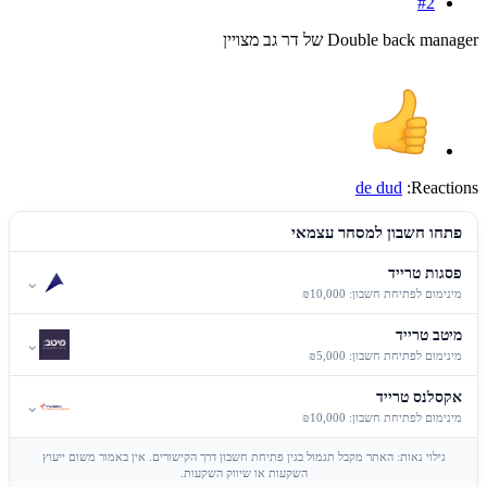
#2
Double back manager של דר גב מצויין
de dud
Reactions:
פתחו חשבון למסחר עצמאי
פסגות טרייד
⌄
מינימום לפתיחת חשבון: ₪10,000
מיטב טרייד
⌄
מינימום לפתיחת חשבון: ₪5,000
אקסלנס טרייד
⌄
מינימום לפתיחת חשבון: ₪10,000
גילוי נאות: האתר מקבל תגמול בגין פתיחת חשבון דרך הקישורים. אין באמור משום ייעוץ
השקעות או שיווק השקעות.