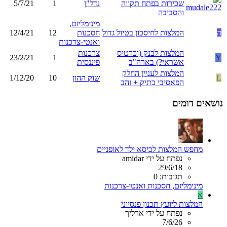
שכירות בפתח תקווה
נדל"ן
1
5/7/21
והסביבה
מינימליזם,
ה
המלצות לחיסכון בטיול גדול
חסכנות
12
12/4/21
ואנטי-צרכנות
המלצות לבנק (וכרטיס
צרכנות
23/2/21
1
Y
אשראי?) בארה"ב
פיננסית
המלצות לעניין החלק
L
שוק ההון
10
1/12/20
הפאסיבי בתיק + זהב
נושאים דומים
מחפש המלצות לכיסא ילד לאופניים
נפתח על ידי amidar
29/6/18
תגובות: 0
מינימליזם, חסכנות ואנטי-צרכנות
א
המלצות ליועץ תכנון פנסיוני
נפתח על ידי ארליך
7/6/26