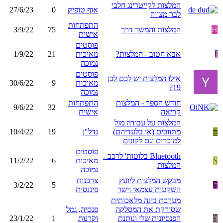
המלצות לקייטרינג חלבי
אוף טופיק
0
27/6/23
לבר מצווה
התפתחות
H
המלצות והמשך דרך
75
3/9/22
אישית
פוסטים
I
אבא חטוב - המלצות?
מאיכות
21
1/9/22
נמוכה
פוסטים
אילו המלצות יש לכם לבן
מאיכות
9
30/6/22
19?
נמוכה
חודש הספר - המלצות
התפתחות
9/6/22
32
קריאה
אישית
המלצות על עבודה מול
מ
מתווכים (או בלעדיהם)
נדל"ן
19
10/4/22
למוכרים וגם לקונים
פוסטים
Bluetooth בלוטות' לרכב -
S
מאיכות
6
11/2/22
המלצות
נמוכה
מבקש המלצות ליועץ
צרכנות
ח
5
3/2/22
השקעות עצמאי וישר
פיננסית
מערכת בינה מלאכותית
שסורקת את המסלקה
פנסיה, גמל
ה
הפנסיונית שלי ונותנת
וקרנות
1
23/1/22