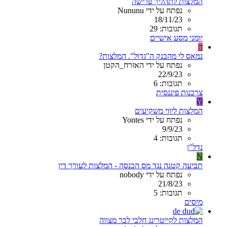
המלצות לתהליך פרישה
נפתח על ידי Nununu
18/11/23
תגובות: 29
יומני מסע אישיים
ה
נמאס לי מהבנק ה"גדול". המלצות?
נפתח על ידי האזרח_הקטן
22/9/23
תגובות: 6
צרכנות פיננסית
Y
המלצות ליווי משקיעים
נפתח על ידי Yontes
9/9/23
תגובות: 4
נדל"ן
N
תביעה קטנה נגד מס הכנסה - המלצות לעורך דין
נפתח על ידי nobody
21/8/23
תגובות: 5
מיסים
המלצות לקייטרינג חלבי לבר מצווה