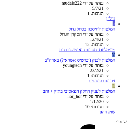
נפתח על ידי mudale222
5/7/21
תגובות: 1
נדל"ן
ה
המלצות לחיסכון בטיול גדול
נפתח על ידי הסקרן הגדול
12/4/21
תגובות: 12
מינימליזם, חסכנות ואנטי-צרכנות
Y
המלצות לבנק (וכרטיס אשראי?) בארה"ב
נפתח על ידי youngtech
23/2/21
תגובות: 1
צרכנות פיננסית
L
המלצות לעניין החלק הפאסיבי בתיק + זהב
נפתח על ידי lior_lior
1/12/20
תגובות: 10
שוק ההון
שתפו: