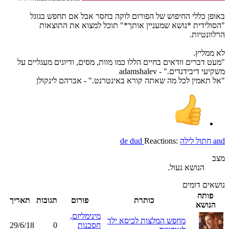
באופן כללי החיפוש של הפורום לוקה בחסר אבל אם תחפש בגוגל
"הסולידית *נושא שמעניין אותך*" תוכל למצוא את התוצאות
הרלוונטיות.
לא ממליץ.
"מעט דברים וודאים בחיים הללו כמו מוות, מסים, ודיונים מעגליים על
משקיעי דיבידנדים." - adamshalev
"אל תאמין לכל מה שאתה קורא באינטרנט." - אברהם לינקולן
and
חתול לילה
Reactions:
de dud
מצב
הנושא נעול.
נושאים דומים
פותח
כותרת
פורום
תגובות
תאריך
הנושא
מינימליזם,
מחפש המלצות לכיסא ילד
חסכנות
0
29/6/18