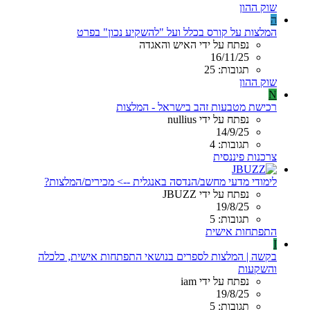
שוק ההון
ה
המלצות על קורס בכלל ועל "להשקיע נכון" בפרט
נפתח על ידי האיש והאגדה
16/11/25
תגובות: 25
שוק ההון
N
רכישת מטבעות זהב בישראל - המלצות
נפתח על ידי nullius
14/9/25
תגובות: 4
צרכנות פיננסית
לימודי מדעי מחשב/הנדסה באנגלית --> מכירים/המלצות?
נפתח על ידי JBUZZ
19/8/25
תגובות: 5
התפתחות אישית
I
בקשה | המלצות לספרים בנושאי התפתחות אישית, כלכלה
והשקעות
נפתח על ידי iam
19/8/25
תגובות: 5