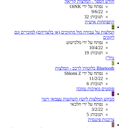
חודש הספר - המלצות קריאה
נפתח על ידי OiNK
9/6/22
תגובות: 32
התפתחות אישית
מ
המלצות על עבודה מול מתווכים (או בלעדיהם) למוכרים וגם
לקונים
נפתח על ידי מלכישוע
10/4/22
תגובות: 19
נדל"ן
S
Bluetooth בלוטות' לרכב - המלצות
נפתח על ידי Shlomi Z
11/2/22
תגובות: 6
פוסטים מאיכות נמוכה
ח
מבקש המלצות ליועץ השקעות עצמאי וישר
נפתח על ידי חלכאי
3/2/22
תגובות: 5
צרכנות פיננסית
ה