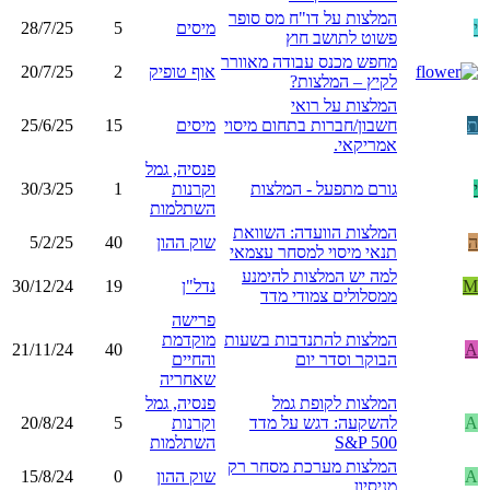
המלצות על דו"ח מס סופר
י
מיסים
5
28/7/25
פשוט לתושב חוץ
מחפש מכנס עבודה מאוורר
אוף טופיק
2
20/7/25
לקיץ – המלצות?
המלצות על רואי
ת
חשבון/חברות בתחום מיסוי
מיסים
15
25/6/25
אמריקאי.
פנסיה, גמל
י
גורם מתפעל - המלצות
וקרנות
1
30/3/25
השתלמות
המלצות הוועדה: השוואת
ה
שוק ההון
40
5/2/25
תנאי מיסוי למסחר עצמאי
למה יש המלצות להימנע
M
נדל"ן
19
30/12/24
ממסלולים צמודי מדד
פרישה
המלצות להתנדבות בשעות
מוקדמת
21/11/24
40
A
הבוקר וסדר יום
והחיים
שאחריה
המלצות לקופת גמל
פנסיה, גמל
A
להשקעה: דגש על מדד
וקרנות
5
20/8/24
S&P 500
השתלמות
המלצות מערכת מסחר רק
A
שוק ההון
0
15/8/24
מניסיון