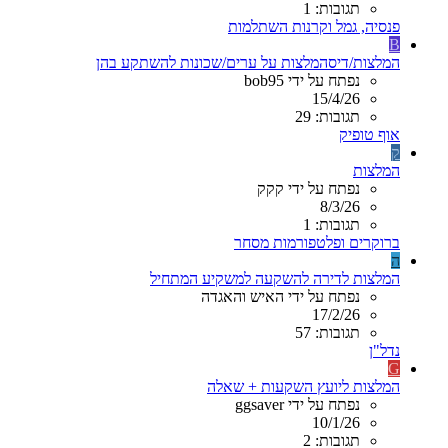
תגובות: 1
פנסיה, גמל וקרנות השתלמות
B
המלצות/דיסהמלצות על ערים/שכונות להשתקע בהן
נפתח על ידי bob95
15/4/26
תגובות: 29
אוף טופיק
ק
המלצות
נפתח על ידי קקק
8/3/26
תגובות: 1
ברוקרים ופלטפורמות מסחר
ה
המלצות לדירה להשקעה למשקיע המתחיל
נפתח על ידי האיש והאגדה
17/2/26
תגובות: 57
נדל"ן
G
המלצות ליועץ השקעות + שאלה
נפתח על ידי ggsaver
10/1/26
תגובות: 2