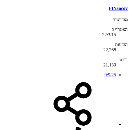
FIYaacov
מודרטור
הצטרף ב
22/3/15
הודעות
22,268
דירוג
21,130
9/9/25