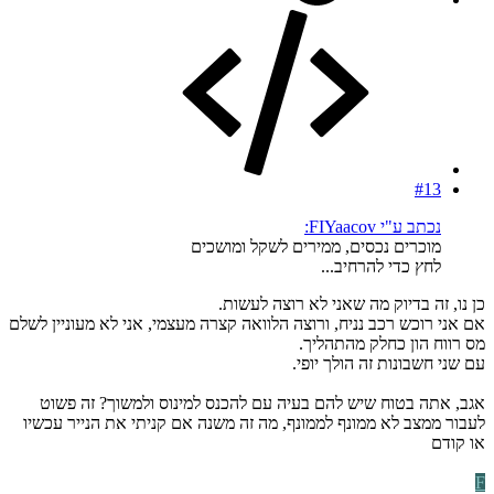
#13
נכתב ע"י FIYaacov:
מוכרים נכסים, ממירים לשקל ומושכים
לחץ כדי להרחיב...
כן נו, זה בדיוק מה שאני לא רוצה לעשות.
אם אני רוכש רכב נניח, ורוצה הלוואה קצרה מעצמי, אני לא מעוניין לשלם
מס רווח הון כחלק מהתהליך.
עם שני חשבונות זה הולך יופי.
אגב, אתה בטוח שיש להם בעיה עם להכנס למינוס ולמשוך? זה פשוט
לעבור ממצב לא ממונף לממונף, מה זה משנה אם קניתי את הנייר עכשיו
או קודם
F