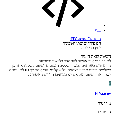
#11
נכתב ע"י FIYaacov:
הם פותחים שתי חשבונות.
לחץ כדי להרחיב...
השיטה הזאת חיונית.
לא ברור לי איך אפשר להסתדר בלי שני חשבונות.
מה עושים כשרוצים למשוך שקלים? נכנסים למינוס בשקל? אחר כך
משלמים ריבית מרג'ין רצחנית על שקלים? הרי אחר כך IB לא נותנים
לסגור את המינוס הזה אם לא מביאים דולרים מאיפשהו.
F
FIYaacov
מודרטור
הצטרף ב