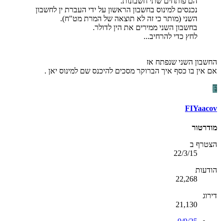
הם פותחים שתי חשבונות.
נכנסים למינוס בחשבון הראשון על ידי העברת ין לחשבון
השני (מותר כי זה לא תוצאה של המרת מט"ח).
בחשבון השני ממירים את הין לדולר.
לחץ כדי להרחיב...
החשבון השני שנפתח אז
אם אין בו כסף איך הברוקר מסכים להיכנס שם למינוס יאן .
F
FIYaacov
מודרטור
הצטרף ב
22/3/15
הודעות
22,268
דירוג
21,130