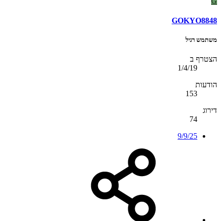
G
GOKYO8848
משתמש רגיל
הצטרף ב
1/4/19
הודעות
153
דירוג
74
9/9/25