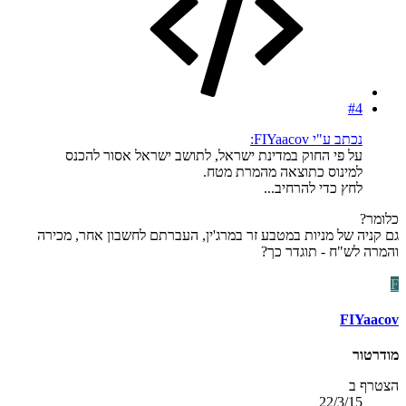
#4
נכתב ע"י FIYaacov:
על פי החוק במדינת ישראל, לתושב ישראל אסור להכנס
למינוס כתוצאה מהמרת מטח.
לחץ כדי להרחיב...
כלומר?
גם קניה של מניות במטבע זר במרג'ין, העברתם לחשבון אחר, מכירה
והמרה לש"ח - תוגדר כך?
F
FIYaacov
מודרטור
הצטרף ב
22/3/15