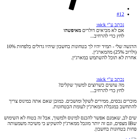
#12
נכתב ע"י nick:
אם לא מביאים דולרים
מאיפשהו
לחץ כדי להרחיב...
הדגשה שלי - תמיד יהיו לך בטחונות בחשבון שיהיו גדולים בלפחות 10%
(ולרוב 25%) מהמארג'ין.
אחרת לא תוכל להשתמש במארג'ין.
נכתב ע"י nick:
מה עושים כשרוצים למשוך שקלים?
לחץ כדי להרחיב...
מוכרים נכסים, ממירים לשקל ומושכים. כמובן שאם אתה במינוס צריך
להתחשב במגבלת המארג'ין לעומת הבטחונות.
שים לב, שאמנם אפשר להכנס למינוס ולמשוך, אבל זה בטוח לא השימוש
שIB מצפים, וגם זה יותר מוגבל ממארג'ין להשקיע כי משיכה משמעותה
פחות בטחונות בחשבון.