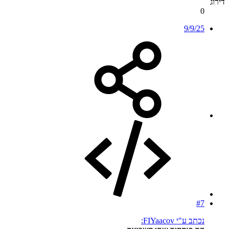
דירוג
0
9/9/25
#7
נכתב ע"י FIYaacov: