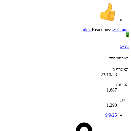
and
צדיק
Reactions:
nick
צ
צדיק
משתמש בכיר
הצטרף ב
23/10/23
הודעות
1,687
דירוג
1,290
9/9/25