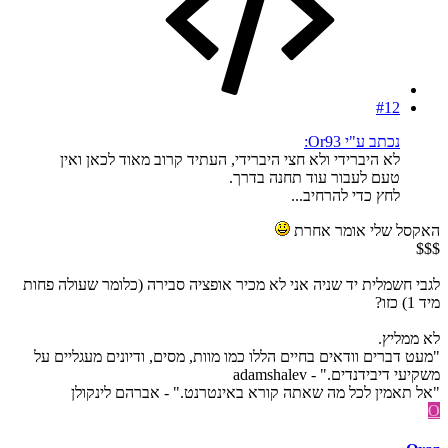
#12
נכתב ע"י Or93:
לא היברידי ולא חצי היברידי, העתיד קרוב מאוד לכאן ואין
טעם לעבור עוד תחנה בדרך.
לחץ כדי להרחיב...
האקסל שלי אומר אחרת
$$$
לגבי חשמלית יד שניה אני לא מכיר אופציה סבירה (כלומר שעולה פחות
מיד 1) כזו?
לא ממליץ.
"מעט דברים וודאים בחיים הללו כמו מוות, מסים, ודיונים מעגליים על
משקיעי דיבידנדים." - adamshalev
"אל תאמין לכל מה שאתה קורא באינטרנט." - אברהם לינקולן
O