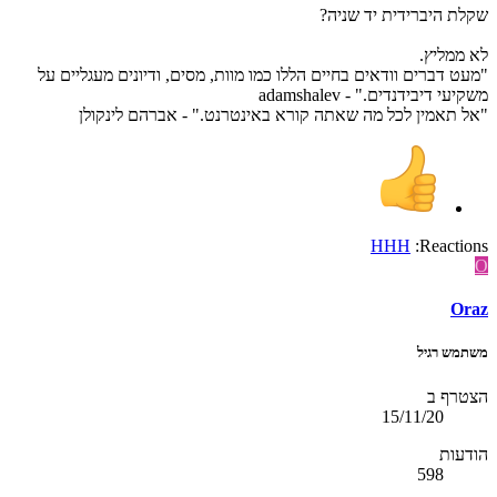
שקלת היברידית יד שניה?
לא ממליץ.
"מעט דברים וודאים בחיים הללו כמו מוות, מסים, ודיונים מעגליים על
משקיעי דיבידנדים." - adamshalev
"אל תאמין לכל מה שאתה קורא באינטרנט." - אברהם לינקולן
HHH
Reactions:
O
Oraz
משתמש רגיל
הצטרף ב
15/11/20
הודעות
598