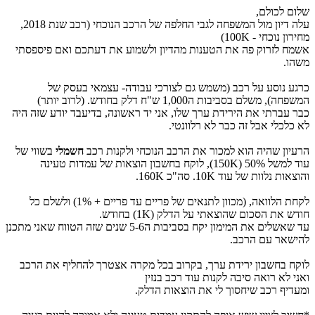
שלום לכולם,
עלה דיון מול המשפחה לגבי החלפה של הרכב הנוכחי (רכב שנת 2018,
מחירון נוכחי - 100K)
אשמח לזרוק פה את הטענות מהדיון ולשמוע את דעתכם ואם פיספסתי
משהו.
כרגע נוסע על רכב (משמש גם לצורכי עבודה- עצמאי בעסק של
המשפחה), משלם בסביבות ה1,000 ש"ח דלק בחודש. (לרוב יותר)
כבר עברתי את הירידת ערך שלו, אני יד ראשונה, בדיעבד יודע שזה היה
לא כלכלי אבל זה כבר לא רלוונטי.
הרעיון שהיה הוא למכור את הרכב הנוכחי ולקנות רכב
חשמלי
בשווי של
עוד למשל 50% (150K), לוקח בחשבון הוצאות של עמדות טעינה
והוצאות נלוות של עוד 10K. סה"כ 160K.
לקחת הלוואה, (מכוון לתנאים של פריים עד פריים + 1%) ולשלם כל
חודש את הסכום שהוצאתי על הדלק (1K) בחודש.
עד שאשלים את המימון יקח בסביבות ה5-6 שנים שזה הטווח שאני מתכנן
להישאר עם הרכב.
לוקח בחשבון ירידת ערך, בקרוב בכל מקרה אצטרך להחליף את הרכב
ואני לא רואה סיבה לקנות עוד רכב בנזין
ומעדיף רכב שיחסוך לי את הוצאות הדלק.