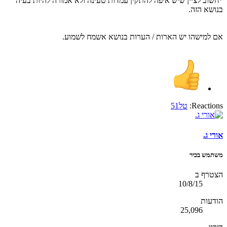
*חשוב לציין שיש איפה להתקין עמדות טעינה ולא אמורה להיות בעיה
בנושא הזה.
אם למישהו יש הארות / הערות בנושא אשמח לשמוע.
Reactions:
טל51
אורי ג.
משתמש בכיר
הצטרף ב
10/8/15
הודעות
25,096