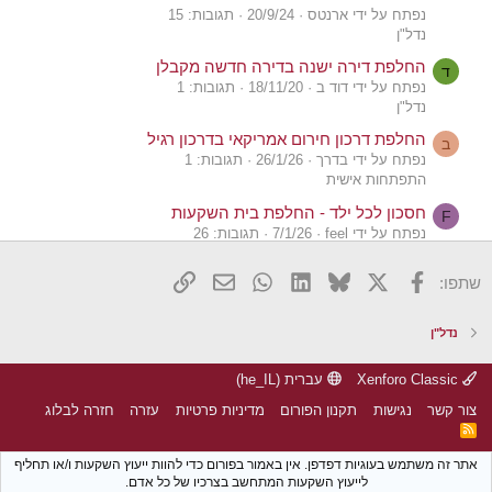
נפתח על ידי ארנטס
20/9/24
תגובות: 15
נדל"ן
החלפת דירה ישנה בדירה חדשה מקבלן
ד
נפתח על ידי דוד ב
18/11/20
תגובות: 1
נדל"ן
החלפת דרכון חירום אמריקאי בדרכון רגיל
ב
נפתח על ידי בדרך
26/1/26
תגובות: 1
התפתחות אישית
חסכון לכל ילד - החלפת בית השקעות
F
נפתח על ידי feel
7/1/26
תגובות: 26
שוק ההון
X
פייסבוק
Bluesky
LinkedIn
WhatsApp
דואר אלקטרוני
הוסף קישור
שתפו:
החלפת קרן מחקה
ל
נפתח על ידי ליאת1
26/4/25
תגובות: 5
שוק ההון
נדל"ן
החלפת ארנק קר
מ
נפתח על ידי מים שקטים
12/2/25
תגובות: 5
Xenforo Classic
עברית (he_IL)
קריפטו והשקעות אלטרנטיביות
צור קשר
נגישות
תקנון הפורום
מדיניות פרטיות
עזרה
חזרה לבלוג
החלפת פריים במשתנה לא צמודה
R
M
S
נפתח על ידי Moz1
22/1/25
תגובות: 17
S
אתר זה משתמש בעוגיות דפדפן. אין באמור בפורום כדי להוות ייעוץ השקעות ו/או תחליף
נדל"ן
לייעוץ השקעות המתחשב בצרכיו של כל אדם.