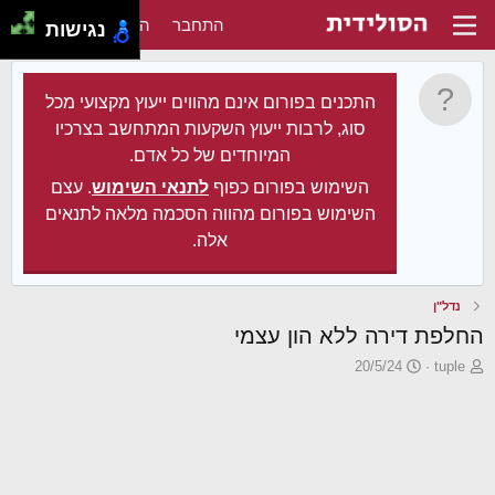
התחבר
הירשם
נגישות
התכנים בפורום אינם מהווים ייעוץ מקצועי מכל
סוג, לרבות ייעוץ השקעות המתחשב בצרכיו
המיוחדים של כל אדם.
השימוש בפורום כפוף
לתנאי השימוש
. עצם
השימוש בפורום מהווה הסכמה מלאה לתנאים
אלה.
נדל"ן
החלפת דירה ללא הון עצמי
פ
פ
20/5/24
tuple
ו
ו
ת
ר
ח
ס
ה
ם
נ
ב
ו
ת