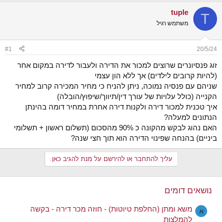
ש
א
tuple
א
ר
T
י
משתמש רגיל
ך
#1
20/5/24
זוג פנסיונרים שרוצים למכור את הדירה ולעבור לדירה במקום אחר
(להיות קרובים לילדים) אך ללא הון עצמי
שניהם עם פנסיה נמוכה, ניתן להניח כי מחיר המכירה קרוב למחיר
הקנייה (כולל עלויות של עורך דין/תיווך/שיפוץ/הובלה)
איך טכנית למכור דירה ולקנות דירה אחרת במחיר דומה בהינתן
הנתונים למעלה?
האם נהוג לבקש מהקונה כ 90% מהסכום (תשלום ראשון + תשלומי
ביניים) בהנחה שפינוי הדירה הוא תוך חצי שנה?
עליך להתחבר או להירשם על מנת להגיב כאן.
נושאים דומים
משא ומתן (החלפת טיוטות) - חוזה מכר דירה - בקשה
א
להמלצות