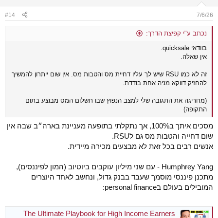
o
n
#14
7/6/26
s
:
נכתב ע"י קפיצת הדרך:
בוודאי quicksale.
אין שאלה.
זה לא כמו RSU שיש לך עליו דחיית מס והטבות מס. אין שום ייתרון להמשיך
להחזיק דווקא מניה אחת בודדת.
(מחריגה את התגובה שלי למצב הנפוץ שבו תשלום המס מבוצע בתום
התקופה)
מסכים איתך ב100%, אך נתקלתי בתופעה מעניינת בארה״ב שבה אין
שום דחייה והטבות מס גם לRSU.
אנשים רבים בכל זאת לא מבצעים מכירה מיידית.
Humphrey Yang - עם שני מיליון עוקבים ביוטיוב (המון לפיננסים),
מתכנן פיננסי מוסמך שעבד בבנק גדול, ונחשב לאחד היוצרים
המובילים בעולם בpersonal finance:
The Ultimate Playbook for High Income Earners