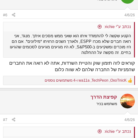
i
o
n
#6
4/6/26
s
:
נכתב ע"י richie:
הקטע שקשה לי להתמודד איתו הוא שאני ממש מסכים איתך. מנגד, אני
רואה חברים שלא מכרו ESPP, ולאורך השנים הרוויחו *מיליונים*. אם הם
היו מוכרים ומשקיעים ב-S&P500, לא היו מגיעים מגיעים לסכומים שהגיעו
בחיים. זה מקשה על ההחלטה
קוראים לזה תזמון שוק והטיית השרדות, אתה לא רואה את החברים
שהמניות של החברה שלהם לא שווה כלום
OxoTnicK
,
TechPeon
,
wa11a
ו-4 משתמשים נוספים
R
e
a
קפיצת הדרך
c
t
משתמש בכיר
i
o
n
#7
4/6/26
s
:
נכתב ע"י richie: