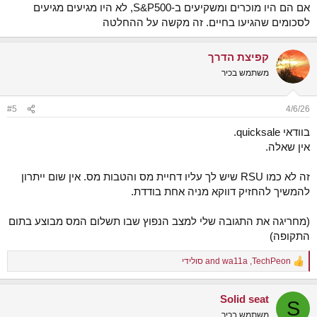
אם הם היו מוכרים ומשקיעים ב-S&P500, לא היו מגיעים מגיעים
לסכומים שהגיעו בחיים. זה מקשה על ההחלטה
קפיצת הדרך
משתמש בכיר
#5
4/6/26
בוודאי quicksale.
אין שאלה.
זה לא כמו RSU שיש לך עליו דחיית מס והטבות מס. אין שום ייתרון
להמשיך להחזיק דווקא מניה אחת בודדת.
(מחריגה את התגובה שלי למצב הנפוץ שבו תשלום המס מבוצע בתום
התקופה)
TechPeon
,
wa11a
and
סולידי
R
e
a
Solid seat
c
S
t
משתמש בכיר