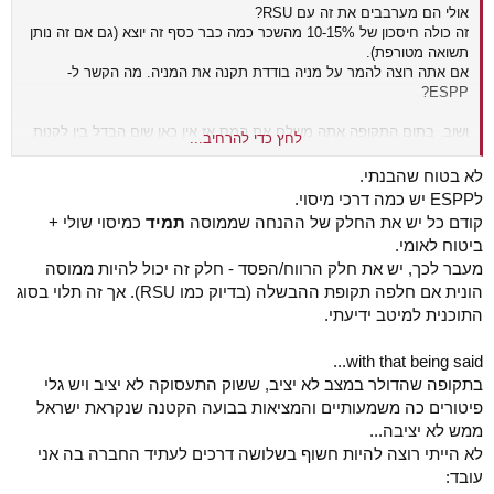
אולי הם מערבבים את זה עם RSU?
זה כולה חיסכון של 10-15% מהשכר כמה כבר כסף זה יוצא (גם אם זה נותן
תשואה מטורפת).
אם אתה רוצה להמר על מניה בודדת תקנה את המניה. מה הקשר ל-
ESPP?
ושוב, בתום התקופה אתה משלם את המס אז אין כאן שום הבדל בין לקנות
לחץ כדי להרחיב...
את המניה בעצמך (בתום התקופה).
לא בטוח שהבנתי.
לESPP יש כמה דרכי מיסוי.
קודם כל יש את החלק של ההנחה שממוסה
תמיד
כמיסוי שולי +
ביטוח לאומי.
מעבר לכך, יש את חלק הרווח/הפסד - חלק זה יכול להיות ממוסה
הונית אם חלפה תקופת ההבשלה (בדיוק כמו RSU). אך זה תלוי בסוג
התוכנית למיטב ידיעתי.
with that being said...
בתקופה שהדולר במצב לא יציב, ששוק התעסוקה לא יציב ויש גלי
פיטורים כה משמעותיים והמציאות בבועה הקטנה שנקראת ישראל
ממש לא יציבה...
לא הייתי רוצה להיות חשוף בשלושה דרכים לעתיד החברה בה אני
עובד: