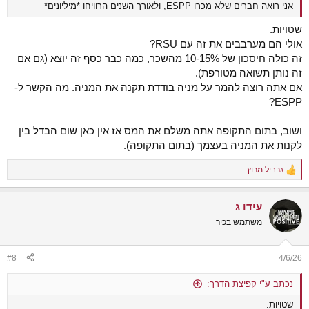
אני רואה חברים שלא מכרו ESPP, ולאורך השנים הרוויחו *מיליונים*
שטויות.
אולי הם מערבבים את זה עם RSU?
זה כולה חיסכון של 10-15% מהשכר, כמה כבר כסף זה יוצא (גם אם
זה נותן תשואה מטורפת).
אם אתה רוצה להמר על מניה בודדת תקנה את המניה. מה הקשר ל-
ESPP?
ושוב, בתום התקופה אתה משלם את המס אז אין כאן שום הבדל בין
לקנות את המניה בעצמך (בתום התקופה).
גרביל מרוץ
R
e
a
עידו ג
c
t
משתמש בכיר
i
o
n
#8
4/6/26
s
:
נכתב ע"י קפיצת הדרך:
שטויות.