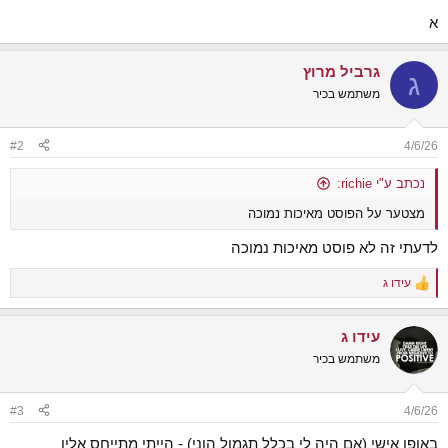
א
גרביל מרוץ
ג
משתמש בכיר
#2
4/6/26
נכתב ע"י richie:
מצטער על הפוסט מאיכות נמוכה
לדעתי זה לא פוסט מאיכות נמוכה
עידו ג
R
e
a
עידו ג
c
t
משתמש בכיר
i
o
n
#3
4/6/26
s
:
באופן אישי (אם היה לי בכלל תגמול הוני) - הייתי מתייחס אליו