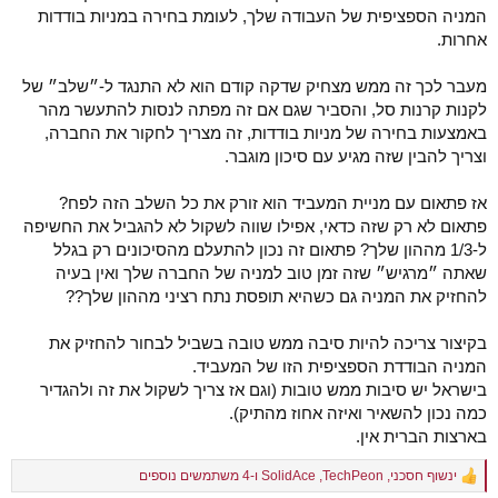
המניה הספציפית של העבודה שלך, לעומת בחירה במניות בודדות
אחרות.
מעבר לכך זה ממש מצחיק שדקה קודם הוא לא התנגד ל-״שלב״ של
לקנות קרנות סל, והסביר שגם אם זה מפתה לנסות להתעשר מהר
באמצעות בחירה של מניות בודדות, זה מצריך לחקור את החברה,
וצריך להבין שזה מגיע עם סיכון מוגבר.
אז פתאום עם מניית המעביד הוא זורק את כל השלב הזה לפח?
פתאום לא רק שזה כדאי, אפילו שווה לשקול לא להגביל את החשיפה
ל-1/3 מההון שלך? פתאום זה נכון להתעלם מהסיכונים רק בגלל
שאתה ״מרגיש״ שזה זמן טוב למניה של החברה שלך ואין בעיה
להחזיק את המניה גם כשהיא תופסת נתח רציני מההון שלך??
בקיצור צריכה להיות סיבה ממש טובה בשביל לבחור להחזיק את
המניה הבודדת הספציפית הזו של המעביד.
בישראל יש סיבות ממש טובות (וגם אז צריך לשקול את זה ולהגדיר
כמה נכון להשאיר ואיזה אחוז מהתיק).
בארצות הברית אין.
ינשוף חסכני
,
TechPeon
,
SolidAce
ו-4 משתמשים נוספים
R