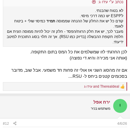
נכתב ע"י עידו ג:
לא בטוח שהבנתי.
לESPP יש כמה דרכי מיסוי.
קודם כל יש את החלק של ההנחה שממוסה
תמיד
כמיסוי שולי + ביטוח
לאומי.
מעבר לכך, יש את חלק הרווח/הפסד - חלק זה יכול להיות ממוסה הונית אם
חלפה תקופת ההבשלה (בדיוק כמו RSU). אך זה תלוי בסוג התוכנית למיטב
ידיעתי.
לכן החרגתי לזו שמשלמים את כל המס בתום התקופה.
(אותה אני מכירה והיא די נפוצה)
אם זה מהסוג השני אז אולי זה פחות חד משמעי. אבל שוב, מדובר
בסכומים קטנים ביחס ל- RSU…
Therealdeal
and
עידו ג
R
e
a
ירח אפל
c
י
t
משתמש בכיר
i
o
n
#12
4/6/26
s