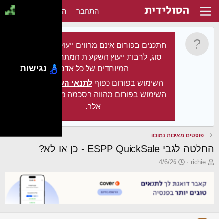
התחבר
הירשם
התכנים בפורום אינם מהווים ייעוץ מקצועי מכל
סוג, לרבות ייעוץ השקעות המתחשב בצרכיו
נגישות
המיוחדים של כל אדם.
השימוש בפורום כפוף
לתנאי השימוש
. עצם
השימוש בפורום מהווה הסכמה מלאה לתנאים
אלה.
פוסטים מאיכות נמוכה
החלטה לגבי ESPP QuickSale - כן או לא?
פ
פ
4/6/26
richie
ו
ו
ת
ר
ח
ס
ה
ם
נ
ב
ו
ת