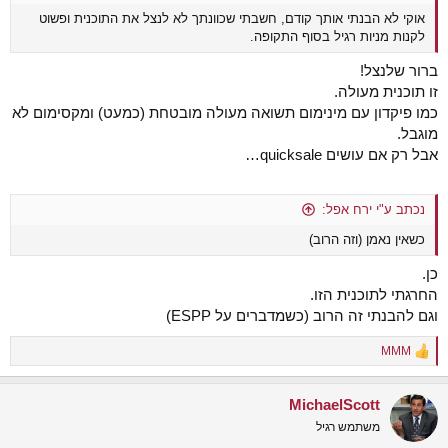
אוקי לא הבנתי אותך קודם, חשבתי שכוונתך לא לנצל את התוכנית ופשוט
לקנות מניות רגיל בסוף התקופה.
ברור שלנצל!
זו תוכנית מעולה.
כמו פיקדון עם מינימום תשואה מעולה מובטחת (כמעט) ומקסימום לא
מוגבל.
אבל רק אם עושים quicksale…
נכתב ע"י ירח אפל:
כשאין נאמן (וזה הרוב)
כן.
החרגתי לתוכנית הזו.
וגם להבנתי זה הרוב (כשמדברים על ESPP)
MMM
R
e
a
MichaelScott
c
t
משתמש רגיל
i