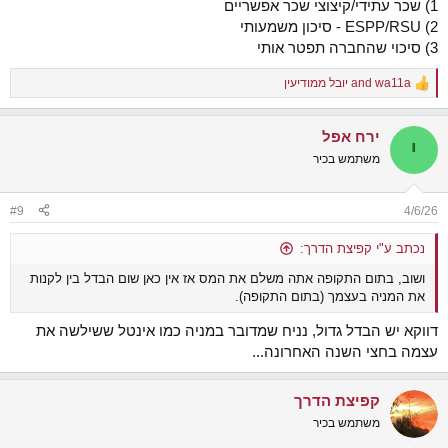
1) שכר עתידי/קיצוצי שכר אפשריים
2) ESPP/RSU - סיכון משמעותי
3) סיכוי שהחברה תפטר אותי
wa11a
and
יובל ממודיעין
R
e
a
ירח אפל
c
י
t
משתמש בכיר
i
o
n
#9
4/6/26
s
:
נכתב ע"י קפיצת הדרך:
ושוב, בתום התקופה אתה משלם את המס אז אין כאן שום הבדל בין לקנות
את המניה בעצמך (בתום התקופה).
דווקא יש הבדל גדול, נניח שמדובר במניה כמו אינטל ששילשה את
עצמה בחצי השנה האחרונה...
קפיצת הדרך
משתמש בכיר