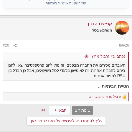
ייעוץ השקעות או שיווק השקעות.
קפיצת הדרך
משתמש בכיר
#20
8/6/26
נכתב ע"י גרביל מרוץ:
העובדים מכירים את החברה מבפנים, זה נותן להם פרספקטיבה שאין להם
ביחס לחברות אחרות. זה לא טיעון בלעדי לסל השיקולים, אבל כן הבדל בין
RSU למניות אחרות.
הטיית הביתיות...
גרביל מרוץ
and
עידו ג
R
e
a
Last
1 מתוך 2
הבא
c
t
עליך להתחבר או להירשם על מנת להגיב כאן.
i
o
n