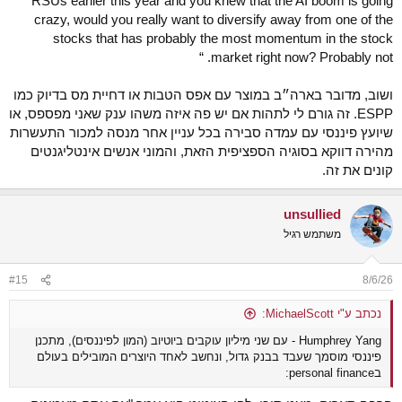
RSUs earlier this year and you knew that the AI boom is going
crazy, would you really want to diversify away from one of the
stocks that has probably the most momentum in the stock
market right now? Probably not. “
ושוב, מדובר בארה״ב במוצר עם אפס הטבות או דחיית מס בדיוק כמו
ESPP. זה גורם לי לתהות אם יש פה איזה משהו ענק שאני מפספס, או
שיועץ פיננסי עם עמדה סבירה בכל עניין אחר מנסה למכור התעשרות
מהירה דווקא בסוגיה הספציפית הזאת, והמוני אנשים אינטליגנטים
קונים את זה.
unsullied
משתמש רגיל
#15
8/6/26
נכתב ע"י MichaelScott:
Humphrey Yang - עם שני מיליון עוקבים ביוטיוב (המון לפיננסים), מתכנן
פיננסי מוסמך שעבד בבנק גדול, ונחשב לאחד היוצרים המובילים בעולם
בpersonal finance: