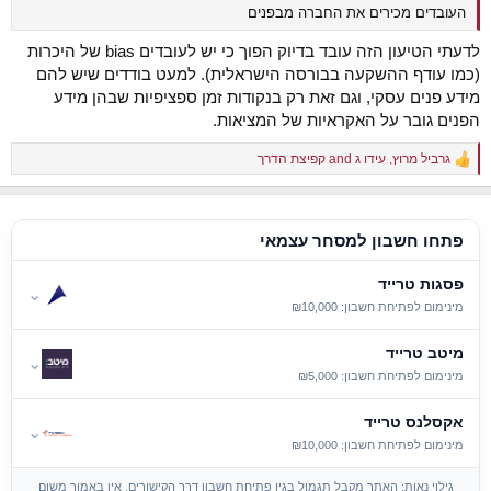
העובדים מכירים את החברה מבפנים
לדעתי הטיעון הזה עובד בדיוק הפוך כי יש לעובדים bias של היכרות
(כמו עודף ההשקעה בבורסה הישראלית). למעט בודדים שיש להם
מידע פנים עסקי, וגם זאת רק בנקודות זמן ספציפיות שבהן מידע
הפנים גובר על האקראיות של המציאות.
גרביל מרוץ
,
עידו ג
and
קפיצת הדרך
R
e
a
c
t
פתחו חשבון למסחר עצמאי
i
o
פסגות טרייד
n
⌄
s
מינימום לפתיחת חשבון: ₪10,000
:
מיטב טרייד
⌄
מינימום לפתיחת חשבון: ₪5,000
אקסלנס טרייד
⌄
מינימום לפתיחת חשבון: ₪10,000
גילוי נאות: האתר מקבל תגמול בגין פתיחת חשבון דרך הקישורים. אין באמור משום