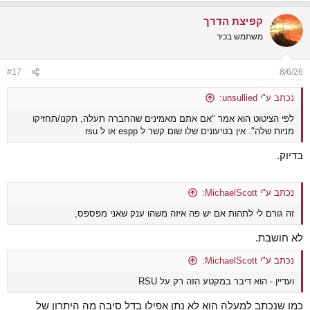
קפיצת הדרך
משתמש בכיר
#17
8/6/26
נכתב ע"י unsullied:
לפי הציטוט הוא אמר "אם אתם מאמינים שהחברה תעלה, תקנו/תחזיקו
מניות שלה". אין בטיעונים שלו שום קשר ל espp או ל rsu
בדיוק.
נכתב ע"י MichaelScott:
זה גורם לי לתהות אם יש פה איזה משהו ענק שאני מפספס,
לא חושבת.
נכתב ע"י MichaelScott:
ועדיין - הוא דיבר במקטע הזה רק על RSU
כמו שנכתב למעלה הוא לא נתן אפילו בדל סיבה מה היתרון של