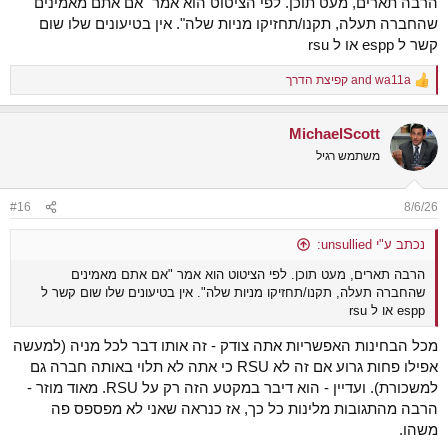
הרבה תארים, מעט תוכן. לפי הציטוט הוא אמר "אם אתם מאמינים
שהחברה תעלה, תקנו/תחזיקו מניות שלה". אין בטיעונים שלו שום
קשר ל espp או ל rsu
wa11a
and
קפיצת הדרך
R
e
a
MichaelScott
c
t
משתמש רגיל
i
o
n
#16
8/6/26
s
:
נכתב ע"י unsullied:
הרבה תארים, מעט תוכן. לפי הציטוט הוא אמר "אם אתם מאמינים
שהחברה תעלה, תקנו/תחזיקו מניות שלה". אין בטיעונים שלו שום קשר ל
espp או ל rsu
מכל הבחינות האפשריות אתה צודק - זה אותו דבר לכל מניה (למעשה
אפילו פחות גרוע אם זה לא RSU כי אתה לא תלוי באותה חברה גם
למשכורת). ועדיין - הוא דיבר במקטע הזה רק על RSU. מאוד מוזר -
הרבה מהתגובות מלינות כל כך, אז כנראה שאני לא מפספס פה
משהו.