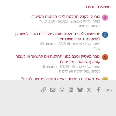
s
נושאים דומים
:
עזרו לי לקבל החלטה לגבי הביטוח הסיעודי
S
נפתח על ידי solidix2
9/1/23
תגובות: 40
צרכנות פיננסית
התייעצות לגבי החלטה סופית על דירת מחיר למשתכן
C
להשקעה + גודל משכנתא
נפתח על ידי chenv
30/5/19
תגובות: 23
נדל"ן
עובר מעסיק וניצב בפני החלטה אם להשאר או לעבור
G
קופה (השוואת דמי ניהול)
נפתח על ידי Glantz
8/7/26
תגובות: 6
פנסיה, גמל וקרנות השתלמות
איך מקבלים החלטה באיזה מסלול פנסיוני להיות?
R
נפתח על ידי roey1984
4/11/25
תגובות: 5
פנסיה, גמל וקרנות השתלמות
X
פייסבוק
Bluesky
LinkedIn
WhatsApp
דואר אלקטרוני
הוסף קישור
שתפו:
יומן החלטה
מ
נפתח על ידי מרקר
9/8/25
תגובות: 29
יומני מסע אישיים
קנית דירה ראשונה למגורים - התאבדות כלכלית או
N