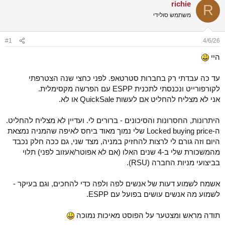
richie
ש
א
R
א
ר
משתמש סולידי
י
ך
#1
4/6/26
היי
עד כה עבדתי רק בחברות סטרטאפ. לפני כחצי שנה הצטרפתי
לקורפורייט ונכנסתי לתכנית ESPP עם הפרשה מקסימלית.
אני לא מצליח להחליט אם לעשות QuickSale או לא.
היתרונות, החסרונות והסיכונים - ברורים לי. ועדיין לא מצליח להחליט.
ה-Locked buying price שלי נמוך מאוד ביחס לאיפה שהמניה נמצאת
היום וזה גורם לי לרצות להחזיק במניה, מצד שני, גם ככה חלק נכבד
מהמשכורת שלי ב-4 שנים האלו (אם לא אפוטר/אעזוב לפני) תלוי
בביצועי מניות החברה (RSU).
אשמח לשמוע דעות של אנשים לפה ולפה כדי להחכים, וגם בעיקר -
לשמוע מה אנשים עושים בפועל עם ESPP.
תודה מראש ומצטער על הפוסט מאיכות נמוכה