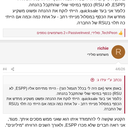
(ESPP, לא RSU) ככסף במיסוי שולי שהתקבל בהנחה.
כלומר אני בעד quicksale. הייתי לוקח את ההנחה ופשוט משקיע
מחדש את הכסף במסלול מנייתי רחב - על אחת כמה וכמה אם הייתי
כה תלוי בRSU של החברה.
TechPeon
,
סולידי
,
PassiveInvest
ו-2 משתמשים נוספים
R
e
a
richie
c
R
t
משתמש סולידי
i
o
n
#4
4/6/26
s
:
נכתב ע"י עידו ג:
באופן אישי (אם היה לי בכלל תגמול הוני) - הייתי מתייחס אליו (ESPP, לא
RSU) ככסף במיסוי שולי שהתקבל בהנחה.
כלומר אני בעד quicksale. הייתי לוקח את ההנחה ופשוט משקיע מחדש את
הכסף במסלול מנייתי רחב - על אחת כמה וכמה אם הייתי כה תלוי בRSU
של החברה.
הקטע שקשה לי להתמודד איתו הוא שאני ממש מסכים איתך. מנגד,
אני רואה חברים שלא מכרו ESPP, ולאורך השנים הרוויחו *מיליונים*.