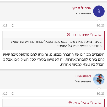
e
a
גרביל מרוץ
c
ג
t
משתמש בכיר
i
o
n
#18
8/6/26
s
:
נכתב ע"י קפיצת הדרך:
בקיצור צריכה להיות סיבה ממש טובה בשביל לבחור להחזיק את המניה
הבודדת הספציפית הזו של המעביד.
העובדים מכירים את החברה מבפנים, זה נותן להם פרספקטיבה שאין
להם ביחס לחברות אחרות. זה לא טיעון בלעדי לסל השיקולים, אבל כן
הבדל בין RSU למניות אחרות.
unsullied
משתמש רגיל
#19
8/6/26
נכתב ע"י גרביל מרוץ: