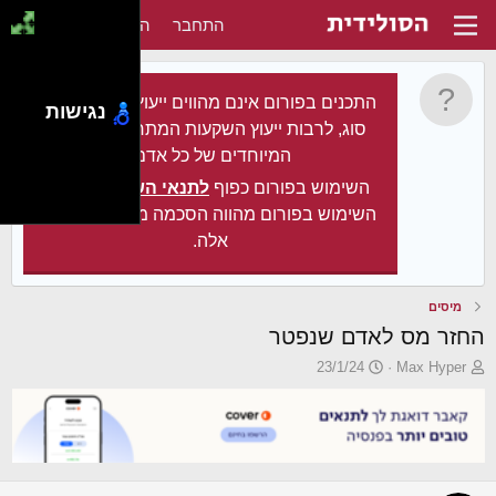
התחבר
הירשם
התכנים בפורום אינם מהווים ייעוץ מקצועי מכל
נגישות
סוג, לרבות ייעוץ השקעות המתחשב בצרכיו
המיוחדים של כל אדם.
השימוש בפורום כפוף
לתנאי השימוש
. עצם
השימוש בפורום מהווה הסכמה מלאה לתנאים
אלה.
מיסים
החזר מס לאדם שנפטר
פ
פ
23/1/24
Max Hyper
ו
ו
ת
ר
ח
ס
ה
ם
נ
ב
ו
ת