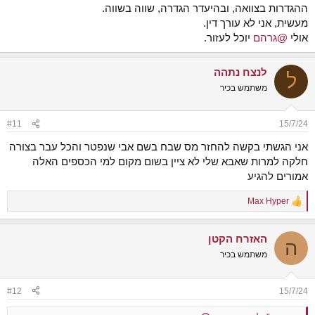
ההגדרות בצוואה, ובהיעדר הגדרה, שווה בשווה.
מעשית, אני לא עורך דין.
אולי
@גרהם
יוכל לעזור.
לנצח נתהה
ל
משתמש בכיר
#11
15/7/24
אני הגשתי בקשה להחזר מס שבח בשם אבי שנפטר והכל עבר בצורה
חלקה למרות שאבא שלי לא ציין בשום מקום למי הכספים האלה
אמורים להגיע
Max Hyper
R
e
a
האזרח הקטן
c
ה
t
משתמש בכיר
i
o
n
#12
15/7/24
s
: