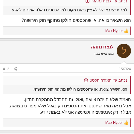
נכתב ע"י לנצח נתהה:
למרות שאבא שלי לא ציין בשום מקום למי הכספים האלה אמורים להגיע
הוא השאיר צוואה, או שהכספים חולקו מתוקף חוק הירושה?
Max Hyper
R
e
a
לנצח נתהה
c
ל
t
משתמש בכיר
i
o
n
#13
15/7/24
s
:
נכתב ע"י האזרח הקטן:
הוא השאיר צוואה, או שהכספים חולקו מתוקף חוק הירושה?
האמת שלא הייתה צוואה ,ואולי זה ההבדל מהמקרה הנדון.
אבל נראה מוזר שיתפסו את הכספים רק בגלל שלא מפורט בצוואה.
אבל זו רק אינטואיציה,ולמעשה אני לא באמת יודע
Max Hyper
R
e