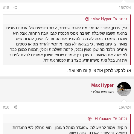
#15
15/7/24
נכתב ע"י Max Hyper:
היי, עדכון, לצורך ההחזר מס לאדם שנפטר, עבור היורשים שלו אנחנו נעזרים
ברואת חשבון שקיבלה תשובה ממס הכנסה לגבי גובה ההחזר, אבל היא
אומרת שמס הכנסה לא מוכן להעביר את ההחזר ליורשים, למרות שיש
צוואה וצו קיום צוואה, כי בצוואה לא מצוין מי זכאי להחזר מס או כספים
אחרים מלבד מה שכן מצוין (בנק, קרנות השלמות וכולי),המנוח כמובן כבר
לא ישנה את הצוואה...העורך דין אומרת שרואי חשבון אמורים לדעת לפתור
את זה, בכל זאת מישהו יודע כיצד ניתן לפטור את זה?
אז לבקש לתקן את צו קיום הצוואה.
Max Hyper
משתמש סולידי
#16
16/7/24
נכתב ע"י FIYaacov:
חוקית, אמור להגיע למי שמוגדר מנהל העזבון, והוא מחלק לפי ההגדרות
בצוואה, ובהיעדר הגדרה, שווה בשווה.