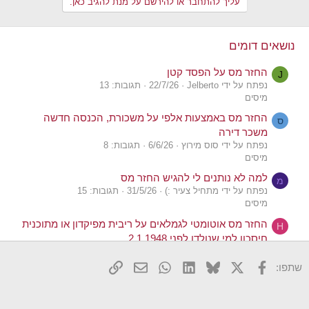
עליך להתחבר או להירשם על מנת להגיב כאן.
נושאים דומים
החזר מס על הפסד קטן
J
נפתח על ידי Jelberto
22/7/26
תגובות: 13
מיסים
החזר מס באמצעות אלפי על משכורת, הכנסה חדשה
ס
משכר דירה
נפתח על ידי סוס מירוץ
6/6/26
תגובות: 8
מיסים
למה לא נותנים לי להגיש החזר מס
מ
נפתח על ידי מתחיל צעיר :)
31/5/26
תגובות: 15
מיסים
החזר מס אוטומטי לגמלאים על ריבית מפיקדון או מתוכנית
H
חיסכון למי שנולדו לפני 2.1.1948
נפתח על ידי HA999
28/5/26
תגובות: 3
מיסים
X
פייסבוק
Bluesky
LinkedIn
WhatsApp
דואר אלקטרוני
הוסף קישור
שתפו:
החזר מס מתשלום מס לארצות הברית במכירת מניות
בברוקר זר