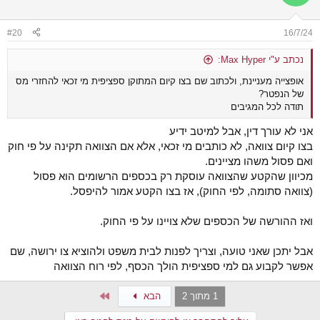
#20
16/7/24
נכתב ע"י Max Hyper:
אופצייה מעניינת, ולכתוב שם בצו קיום המתוקן ספציפית מי זכאי להחזרי מס
של הנפטר?
תודה לכל המגיבים
אני לא עורך דין, אבל למיטב ידיע
בצו קיום צוואה, לא כותבים מי זכאי, אלא אם הצוואה תקינה על פי חוק
ואם פסול משהו מציינים.
מכיוון שהקטע שהצוואה עוסקת רק בכספים הרשומים הוא פסול
(צוואה סתומה, לפי החוק), אז בצו הקטע אמור להיפסל.
ואז ההורשה של הכספים שלא צויינו על פי החוק.
אבל יתכן שאני טועה, וצריך לפנות לבית משפט ולהוציא צו ירושה, שם
אפשר לקבוע גם למי ספציפית הולך הכסף, לפי רוח הצוואה
Last
1 מתוך 2
הבא