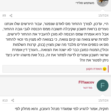
משתמש סולידי
#9
15/7/24
היי, עדכון, לצורך ההחזר מס לאדם שנפטר, עבור היורשים שלו אנחנו
נעזרים ברואת חשבון שקיבלה תשובה ממס הכנסה לגבי גובה ההחזר,
אבל היא אומרת שמס הכנסה לא מוכן להעביר את ההחזר ליורשים,
למרות שיש צוואה וצו קיום צוואה, כי בצוואה לא מצוין מי זכאי להחזר
מס או כספים אחרים מלבד מה שכן מצוין (בנק, קרנות השלמות
וכולי),המנוח כמובן כבר לא ישנה את הצוואה...העורך דין אומרת
שרואי חשבון אמורים לדעת לפתור את זה, בכל זאת מישהו יודע כיצד
ניתן לפטור את זה?
האזרח הקטן
R
e
a
FIYaacov
c
F
t
מודרטור
i
o
n
#10
15/7/24
s
:
חוקית, אמור להגיע למי שמוגדר מנהל העזבון, והוא מחלק לפי