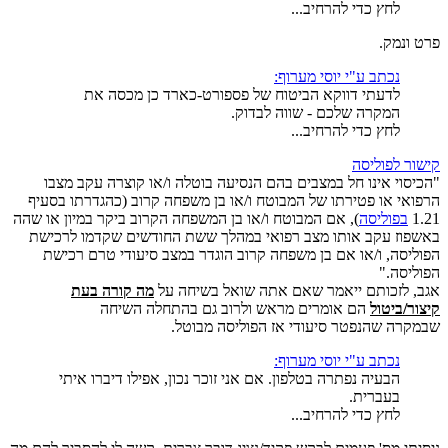
לחץ כדי להרחיב...
פרט ונמק.
נכתב ע"י יוסי מערוף:
לדעתי דווקא הביטוח של פספורט-כארד כן מכסה את
המקרה שלכם - שווה לבדוק.
לחץ כדי להרחיב...
קישור לפוליסה
"הכיסוי אינו חל במצבים בהם הנסיעה בוטלה ו/או קוצרה עקב מצבו
הרפואי או פטירתו של המבוטח ו/או בן משפחה קרוב (כהגדרתו בסעיף
1.21
בפוליסה
), אם המבוטח ו/או בן המשפחה הקרוב ביקר במיון או שהה
באשפוז עקב אותו מצב רפואי במהלך ששת החודשים שקדמו לרכישת
הפוליסה, ו/או אם בן משפחה קרוב הוגדר במצב סיעודי טרם רכישת
הפוליסה."
אגב, לזכותם ייאמר שאם אתה שואל בשיחה על
מה קורה בעת
קיצור/ביטול
הם אומרים מראש ולרוב גם בהתחלה השיחה
שבמקרה שהנפטר סיעודי אז הפוליסה מבוטל.
נכתב ע"י יוסי מערוף:
הבעיה נפתרה בטלפון. אם אני זוכר נכון, אפילו דיברו איתי
בעברית.
לחץ כדי להרחיב...