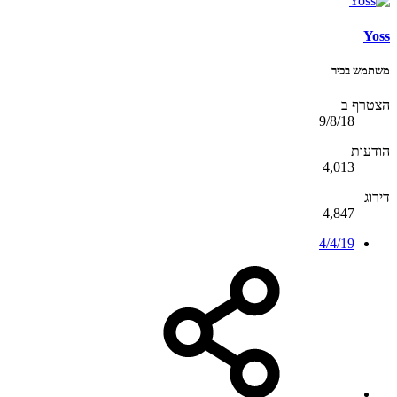
Yoss
משתמש בכיר
הצטרף ב
9/8/18
הודעות
4,013
דירוג
4,847
4/4/19