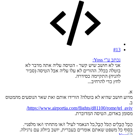
#13
נכתב ע"י Yoss:
אני לא חושב שיש קשר - הטיסה עליה אתה מדבר לא
בוטלה בכלל. ההורים לא עלו עליה אבל הטיסה (סביר
להניח) התקיימה כסידרה.
לחץ כדי להרחיב...
א.
מדוע חושב שהיא לא בוטלה? הורידו אותם ואת שאר הנוסעים מהמטוס
ב.
https://www.airportia.com/flights/d81100/rome/tel_aviv/
מסומן באדום, הטיסה המדוברת.
הֲבֵל הֲבָלִים הַכֹּל הָבֶל,כל הנאמר לעיל' ו/או מתחתי ו/או מלפניי.
בסוף כל משפט שאתם אומרים בעברית, יושב ביולוג עם נרגילה.