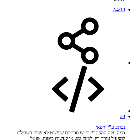
2/4/19
#9
נכתב ע"י חיפאי:
כמה עלה ההפסד? כי יש סכומים שפשוט לא שווה בשבילם
להפעיל עורך דין, לבזבז זמן, או לעשות ביטוח. שואל