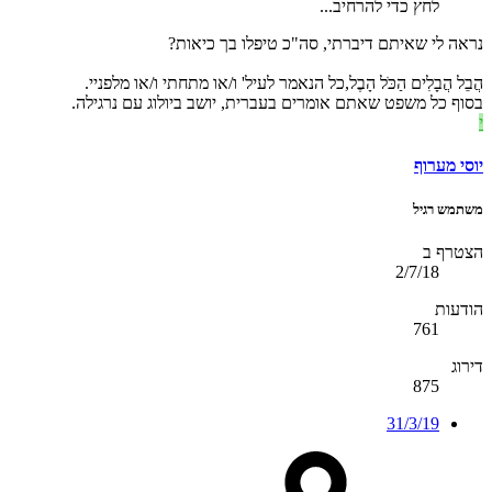
לחץ כדי להרחיב...
נראה לי שאיתם דיברתי, סה"כ טיפלו בך כיאות?
הֲבֵל הֲבָלִים הַכֹּל הָבֶל,כל הנאמר לעיל' ו/או מתחתי ו/או מלפניי.
בסוף כל משפט שאתם אומרים בעברית, יושב ביולוג עם נרגילה.
י
יוסי מערוף
משתמש רגיל
הצטרף ב
2/7/18
הודעות
761
דירוג
875
31/3/19