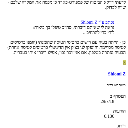
לדעתי דווקא הביטוח של פספורט-כארד כן מכסה את המקרה שלכם -
שווה לבדוק.
נכתב ע"י Shlomi Z:
נראה לי שאיתם דיברתי, סה"כ טיפלו בך כיאות?
לחץ כדי להרחיב...
כן - הייתה בעיה עם רישום כרטיסי הטיסה שהזמנתי (הזמנו כרטיסים
לטיסה מסויימת והונפקו לנו בצ'ק אין הדיגיטלי כרטיסים לטיסה אחרת)
הבעיה נפתרה בטלפון. אם אני זוכר נכון, אפילו דיברו איתי בעברית.
S
Shlomi Z
משתמש בכיר
הצטרף ב
29/7/18
הודעות
6,136
דירוג