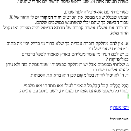
בשדה תעופה איזה 24 שע' לחפש טיסה חדשה יום אחרי שהגיעו.
כשדיברתי עם אל-איטליה לפני שבוע,
הבנתי שבגלל שאני מבטל את הכרטיס
חזור המקורי
יש לי החזר של X
עבור הביטול כך שהם יכלו להשתמש במושבים שלהם.
בד בבד אם אשלח אישור קבורה של סבתא הביטול יהיה מוצדק ואז נקבל
החזר מלא.
א. אין להם מחלקה דוברת עברית כך שלא ברור מי בדיוק יבין מה כתוב
במסמכים שאני שולח ?
ב. יש לכם רעיון מי עומד מעליהם בארץ שאמור לטפל בדברים
כאלו/פיקוח ?
ג. שלחתי מסמכים אבל יש "מחלקה ספציפית" שמתעסקת בזה ולא ניתן
להגיע אליהם ישירות.
ד. ה' לא יכול להיות בכל מקום לכן הוא ברא את הסבתות.
הֲבֵל הֲבָלִים הַכֹּל הָבֶל,כל הנאמר לעיל' ו/או מתחתי ו/או מלפניי.
בסוף כל משפט שאתם אומרים בעברית, יושב ביולוג עם נרגילה.
י
יוסי מערוף
משתמש רגיל
הצטרף ב