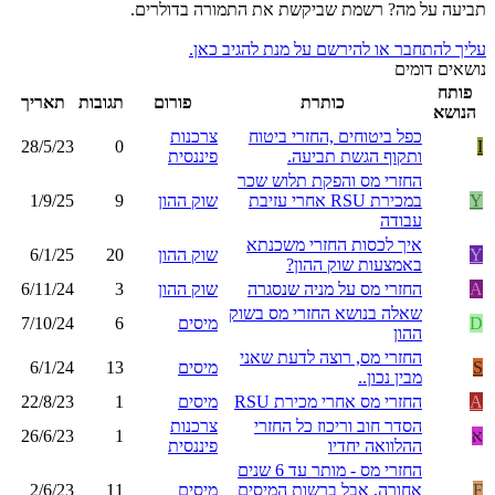
תביעה על מה? רשמת שביקשת את התמורה בדולרים.
עליך להתחבר או להירשם על מנת להגיב כאן.
נושאים דומים
פותח
כותרת
פורום
תגובות
תאריך
הנושא
כפל ביטוחים ,החזרי ביטוח
צרכנות
28/5/23
0
I
ותקוף הגשת תביעה.
פיננסית
החזרי מס והפקת תלוש שכר
Y
במכירת RSU אחרי עזיבת
שוק ההון
9
1/9/25
עבודה
איך לכסות החזרי משכנתא
Y
שוק ההון
20
6/1/25
באמצעות שוק ההון?
A
החזרי מס על מניה שנסגרה
שוק ההון
3
6/11/24
שאלה בנושא החזרי מס בשוק
D
מיסים
6
7/10/24
ההון
החזרי מס, רוצה לדעת שאני
S
מיסים
13
6/1/24
מבין נכון..
A
החזרי מס אחרי מכירת RSU
מיסים
1
22/8/23
הסדר חוב וריכוז כל החזרי
צרכנות
א
1
26/6/23
ההלוואה יחדיו
פיננסית
החזרי מס - מותר עד 6 שנים
F
אחורה, אבל ברשות המיסים
מיסים
11
2/6/23