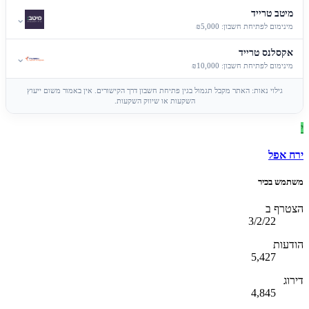
מיטב טרייד
⌄
מינימום לפתיחת חשבון: ₪5,000
אקסלנס טרייד
⌄
מינימום לפתיחת חשבון: ₪10,000
גילוי נאות: האתר מקבל תגמול בגין פתיחת חשבון דרך הקישורים. אין באמור משום ייעוץ
השקעות או שיווק השקעות.
י
ירח אפל
משתמש בכיר
הצטרף ב
3/2/22
הודעות
5,427
דירוג
4,845