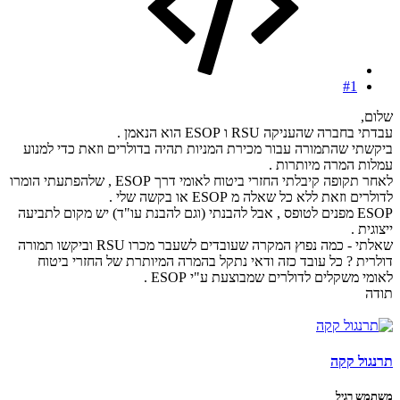
#1
שלום,
עבדתי בחברה שהעניקה RSU ו ESOP הוא הנאמן .
ביקשתי שהתמורה עבור מכירת המניות תהיה בדולרים וזאת כדי למנוע
עמלות המרה מיותרות .
לאחר תקופה קיבלתי החזרי ביטוח לאומי דרך ESOP , שלהפתעתי הומרו
לדולרים וזאת ללא כל שאלה מ ESOP או בקשה שלי .
ESOP מפנים לטופס , אבל להבנתי (וגם להבנת עו"ד) יש מקום לתביעה
ייצוגית .
שאלתי - כמה נפוץ המקרה שעובדים לשעבר מכרו RSU וביקשו תמורה
דולרית ? כל עובד כזה ודאי נתקל בהמרה המיותרת של החזרי ביטוח
לאומי משקלים לדולרים שמבוצעת ע"י ESOP .
תודה
תרנגול קקה
משתמש רגיל