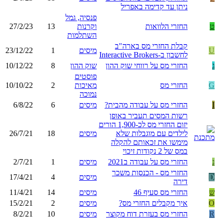
ניתן עד קדימה באפריל
פנסיה, גמל
ט
החזרי הלוואות
וקרנות
13
27/2/23
השתלמות
קבלת החזרי מס בארה"ב
U
מיסים
1
23/12/22
לחשבון ב-Interactive Brokers
ג
החזרי מס על רווחי שוק ההון
שוק ההון
8
10/12/22
פוסטים
G
החזרי מס
מאיכות
2
10/10/22
נמוכה
I
החזרי מס על עבודה מהבית?
מיסים
6
6/8/22
רשות המסים תעביר באופן
יזום החזרי מס לכ-1,900 הורים
לילדים עם מוגבלות שלא
מיסים
18
26/7/21
מימשו את זכאותם להקלה
במס של 2 נקודות זיכוי
נ
החזרי מס על עבודה ב2021
מיסים
1
2/7/21
החזרי מס - הכנסות משכר
D
מיסים
4
17/4/21
דירה
ש
החזרי מס סעיף 46
מיסים
14
11/4/21
O
איך מקבלים החזרי מס?
מיסים
2
15/2/21
R
החזרי מס בעזרת דוח מקוצר
מיסים
10
8/2/21