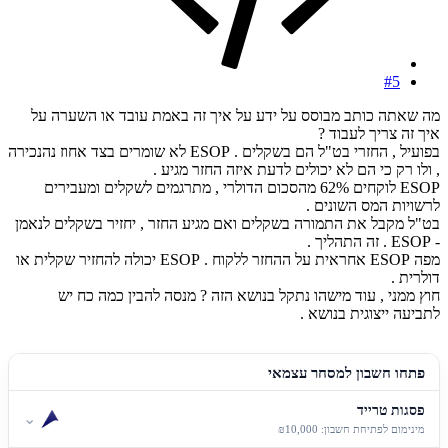
#5
מה שאתה כותב מבוסס על ידע על איך זה באמת עובד או השערה על
איך זה צריך לעבוד ?
בפועיל , החזרי בט"ל הם בשקלים . ESOP לא שומרים בצד אחוז נהנכירה
, ולו רק כי הם לא יכולים לדעת איזה החזר מגיע .
ESOP לוקחים 62% מהסכום הדולרי , מתרגמים לשקלים ומעבירים
לרשויות המס השונים .
בט"ל מקבל את התמורה בשקלים ואם מגיע החזר , יחזיר בשקלים לנאמן
- ESOP . זה התהליך .
מפה ESOP אחראית על ההחזר ללקוח . ESOP יכולה להחזיר שקלית או
דולרית .
חוץ ממני , עוד מישהו נתקל בנושא הזה ? מנסה להבין כמה כח יש
לתביעה ייצוגית בנושא .
פתחו חשבון למסחר עצמאי
פסגות טרייד
⌄
מינימום לפתיחת חשבון: ₪10,000