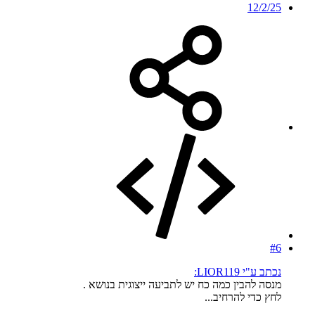
12/2/25
#6
נכתב ע"י LIOR119:
מנסה להבין כמה כח יש לתביעה ייצוגית בנושא .
לחץ כדי להרחיב...