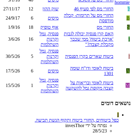
ל
החזרי מס לפי סעיף 46
שוק ההון
12
27/11/17
החזרי מס על תרומות- קבלה
B
מיסים
6
24/9/17
מודפסת
S
החזרי מס
אוף טופיק
18
1/9/16
האם קרן פנסיה יכולה לגבות
פנסיה, גמל
ו
'ארכת ביטוח' ממי שכבר
וקרנות
16
3/6/26
מקבלת קצבה?"
השתלמות
פנסיה, גמל
ז
ביטוח שארים בקרן הפנסיה
וקרנות
5
30/5/26
השתלמות
ביטוח לאומי ודו"ח שומה
A
מיסים
6
17/5/26
1301
פנסיה, גמל
ביטוח לאומי ובריאות על
M
וקרנות
1
15/5/26
קצבה מקופת גמל להשקעה
השתלמות
נושאים דומים
I
כפל ביטוחים ,החזרי ביטוח ותקוף הגשת תביעה.
נפתח על ידי invesThor
28/5/23