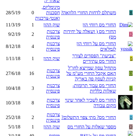
שאחריה
מינימליזם,
R
משתלם לדחות החזרי הלוואה?
חסכנות
0
28/5/19
ואנטי-צרכנות
החזרי מס רווחי הון
שוק ההון
1
11/3/19
החזרי מס ( ושאלה על יחידות
צרכנות
9/2/19
2
D
מס)
פיננסית
החזרי מס על רווחי הון
צרכנות
8/12/18
4
לגמלאים
פיננסית
"צביעת" הפסדים לצורך
מ
שוק ההון
1
1/11/18
החזרי מס עתידיים
מתחיל עסק שמייצא לחו"ל
צרכנות
D
האם אקבל החזרי מע"מ על
16
27/6/18
פיננסית
קניות לעסק פה בארץ?
החזרי מס עבור תרומות-
צרכנות
10/4/18
3
B
שאלות כלליות
פיננסית
החזרי מס לשכיר לאחר שינוי
צרכנות
10/3/18
8
מקום עבודה
פיננסית
צרכנות
ט
החזרי מס? מתי צפוי התשלום?
2
25/2/18
פיננסית
O
מספר שאלות על החזרי מס
שוק ההון
1
5/1/18
החזרי מס על RSUs
מיסים
40
3/1/18