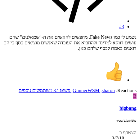
#3
נשמע לי כמו Fake News. מחפשים להאשים את ה-"שמאלנים" שהם
עושים דווקא למדינה ולהחביא את העובדה שאנשים מוציאים כסף כי הם
דואגים באמת לכסף שלהם כאן.
Reactions:
sharon
,
GunnerWSM
,
פשוט
ו-3 משתמשים נוספים
B
bigbang
משתמש בכיר
הצטרף ב
3/7/18