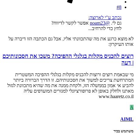
#8
נכתב ע"י לארוצה:
גם לי.
@noam23
אפשר לקשר לדיווח?
לחץ כדי להרחיב...
לא מוצא כרגע את מה שהתכוונתי אליו, אבל גם הכתבה הזו דיברה על
אותו העיקרון:
רוצים להכניס מקלות בגלגלי ההפיכה? משכו את חסכונותיכם
| דעה
מי שבאמת רוצים ורוצות להכניס מקלות בגלגלי ההפיכה המשטרית
המתרחשת צריכים למשוך את חסכונותיהם. זו הדרך הברורה ביותר
להביע אי אמון בממשלה הזו, ולקחת ממנה את מה שהיא מתכוונת לגזול
מאתנו ולחלק באופן לא פרופורציונלי למגזרים המועדפים עליה
www.haaretz.co.il
A
AIML
משתמש בכיר