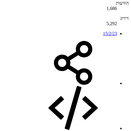
הודעות
1,686
דירוג
5,292
15/2/23