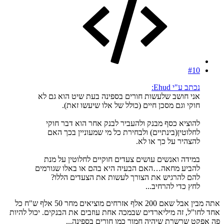
#10
נכתב ע"י Ehud:
אני חושב שלעשות חורים בספינה בעת שיט הוא גם לא
חוקי וגם מסכן חיים (כולל של אלו שיעשו זאת).
להוציא כסף מבנק ולהעביר לבנק אחר הוא דבר חוקי
לחלוטין(בינתיים) ולבחירת כל מי שמעוניין בכך האם
להצהיר על כך או לא.
במידה ואנשים עושים צעדים חוקיים לחלוטין על מנת
להביע מחאה…האם הבעיה היא בהם או באלו שגורמים
להם להרגיש את הצורך לעשות את הצעדים הללו?
לחץ כדי להרחיב...
אתה מבין אבל שאם 200 אלף אזרחים מוציאים מחר 50 אלף ש"ח כל
אחד לחו"ל, זה מיליארדים שבמכה אחת עוזבים את הבנקים. יכול להיות
פה אפקט שרשרת שיהיה חמור כמו חורים בספינה...