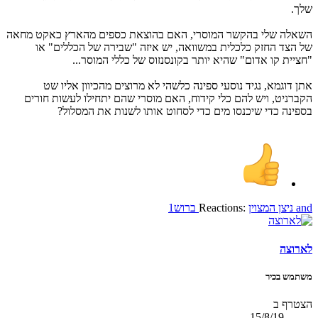
שלך.
השאלה שלי בהקשר המוסרי, האם בהוצאת כספים מהארץ כאקט מחאה
של הצד החזק כלכלית במשוואה, יש איזה "שבירה של הכללים" או
"חציית קו אדום" שהיא יותר בקונסנזוס של כללי המוסר...
אתן דוגמא, נגיד נוסעי ספינה כלשהי לא מרוצים מהכיוון אליו שט
הקברניט, ויש להם כלי קידוח, האם מוסרי שהם יתחילו לעשות חורים
בספינה כדי שיכנסו מים כדי לסחוט אותו לשנות את המסלול?
and
ניצן המצוין
Reactions:
ברוש1
לארוצה
משתמש בכיר
הצטרף ב
15/8/19