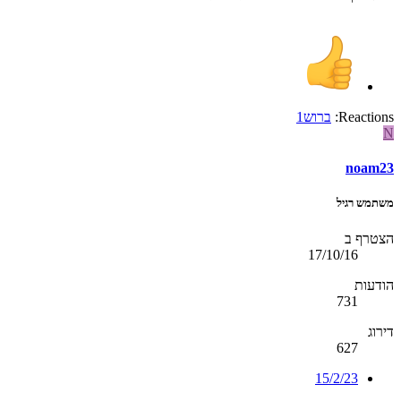
Reactions:
ברוש1
N
noam23
משתמש רגיל
הצטרף ב
17/10/16
הודעות
731
דירוג
627
15/2/23