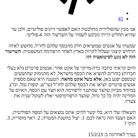
#1
אני מבין שהסולידית מתלבטת האם לאפשר דיונים פוליטיים, ולכן עד
שהיא תחליט הייתי מבקש לשמור על השרשור הזה א-פוליטי.
שמעתי על אנשים שמוציאים חלק מהכסף שלהם לחו"ל, מחשש לאיזה
תרחיש קיצוני שעלול לקרות בארץ לאחר הרפורמה המשפטית.
השרשור
הזה לא נוגע לסיטואציה הזו
.
היום קראתי כתבה בדה-מרקר על אקט אחר: אנשים פרטיים (לא בעלי
חברות) בוחרים להוציא את הכסף מישראל, לא מהנימוק שחוששים
שכספם יפגע כאן,
אלא בשל אקט מחאה
. הטענה היא שאם מספיק
אנשים פרטיים יוציאו את הכסף שלהם לחו"ל (עו"ש, קופות גמל, וכו'),
במיוחד מכיוון שהצד שמתנגד לרפורמה הוא הצד עם הכסף, האיום על
המדינה יהיה כל כך גדול, שהצד הרפורמיסטי יאלץ לשקול שנית את
צעדיו.
השאלה שלי היא, בלי קשר להיכן אתם נמצאים על המפה הפוליטית,
האם הצעד הזה נראה לכם: 1. יעיל בהשגת המטרה, 2. ראוי מוסרית, 3.
חוקי ?
נערך לאחרונה ב:
15/2/23