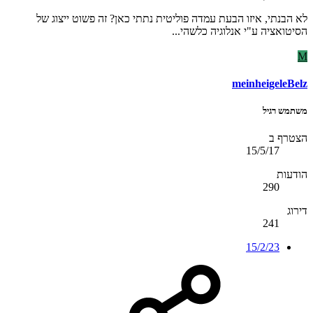
לא הבנתי, איזו הבעת עמדה פוליטית נתתי כאן? זה פשוט ייצוג של
הסיטואציה ע"י אנלוגיה כלשהי...
M
meinheigeleBelz
משתמש רגיל
הצטרף ב
15/5/17
הודעות
290
דירוג
241
15/2/23