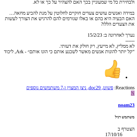
ולבחירת כל מי שמעוניין בכך האם להצהיר על כך או לא.
במידה ואנשים עושים צעדים חוקיים לחלוטין על מנת להביע מחאה…
האם הבעיה היא בהם או באלו שגורמים להם להרגיש את הצורך לעשות
את הצעדים הללו?
נערך לאחרונה ב:
15/2/23
------
לא ממליץ, לא מייעץ, רק חולק את דעותי.
“קל יותר להונות אנשים מאשר לשכנע אותם כי הונו אותם״ - Ark, ליכוד
Reactions:
פשוט
,
doc29
,
ניצן המצוין
ו-7 משתמשים נוספים
N
noam23
משתמש רגיל
הצטרף ב
17/10/16