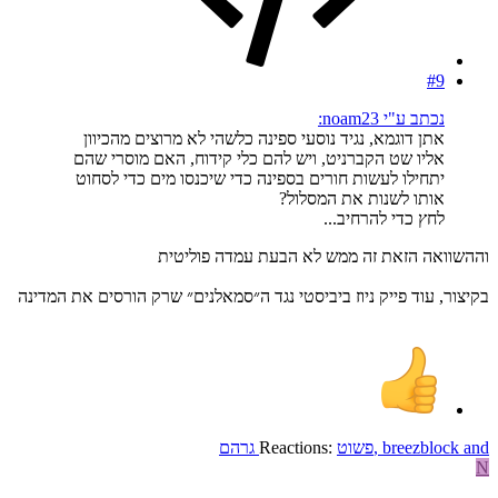
#9
נכתב ע"י noam23:
אתן דוגמא, נגיד נוסעי ספינה כלשהי לא מרוצים מהכיוון
אליו שט הקברניט, ויש להם כלי קידוח, האם מוסרי שהם
יתחילו לעשות חורים בספינה כדי שיכנסו מים כדי לסחוט
אותו לשנות את המסלול?
לחץ כדי להרחיב...
וההשוואה הזאת זה ממש לא הבעת עמדה פוליטית
בקיצור, עוד פייק ניוז ביביסטי נגד ה״סמאלנים״ שרק הורסים את המדינה
and
breezblock
,
פשוט
Reactions:
גרהם
N