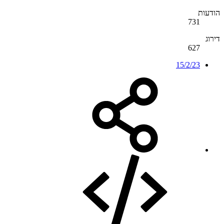
הודעות
731
דירוג
627
15/2/23