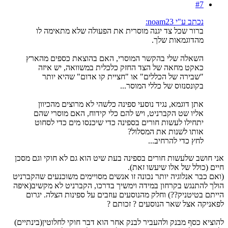
#7
נכתב ע"י noam23:
ברור שכל צד יגנה מוסרית את הפעולה שלא מתאימה לו
מהדוגמאות שלך.
השאלה שלי בהקשר המוסרי, האם בהוצאת כספים מהארץ
כאקט מחאה של הצד החזק כלכלית במשוואה, יש איזה
"שבירה של הכללים" או "חציית קו אדום" שהיא יותר
בקונסנזוס של כללי המוסר...
אתן דוגמא, נגיד נוסעי ספינה כלשהי לא מרוצים מהכיוון
אליו שט הקברניט, ויש להם כלי קידוח, האם מוסרי שהם
יתחילו לעשות חורים בספינה כדי שיכנסו מים כדי לסחוט
אותו לשנות את המסלול?
לחץ כדי להרחיב...
אני חושב שלעשות חורים בספינה בעת שיט הוא גם לא חוקי וגם מסכן
חיים (כולל של אלו שיעשו זאת).
(ואם כבר אנלוגיה יותר נכונה זו אנשים מסויימים משוכנעים שהקברניט
הולך להתנגש בקרחון במידה וימשיך בדרכו, הקברניט לא מקשיב(איפה
הייתם בטיטניק??) וחלק מהנוסעים עוזבים על ספינות הצלה. יגרום
לפאניקה אצל שאר הנוסעים ? זכותם ?
להוציא כסף מבנק ולהעביר לבנק אחר הוא דבר חוקי לחלוטין(בינתיים)