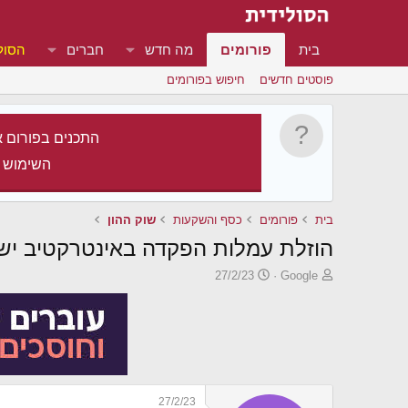
בית
פורומים
מה חדש
חברים
הסול
פוסטים חדשים
חיפוש בפורומים
התכנים בפורום א
השימוש 
בית
פורומים
כסף והשקעות
שוק ההון
הוזלת עמלות הפקדה באינטרקטיב יש
פ
פ
27/2/23
Google
ו
ו
ת
ר
ח
ס
ה
ם
נ
ב
ו
ת
ש
א
27/2/23
א
ר