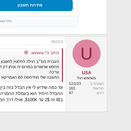
פתיחת חשבון
גילוי נא
28/2/23
U
נכתב ע"י annona:
העברת מס״ב רגילה לחלוטין לחשבון ש
תחפש שרשורים בפורום זה נטחן דק 
עריכה:
USA
התגובה שלי מתייחסת לib האמריקאי ולא למתווך הקפריסאי, סורי לא ראיתי את הכותרת.
משתמש רגיל
הצטרף ב
12/1/23
עד כמה שידוע לי אין הבדל בזה בין IB לאינטראקטיב ישראל, בשניהם אפשר העברת מס"ב רגילה
הודעות
161
דירוג
97
ההבדל היחיד הוא בעמלת ההמרה
בIB זה 2$ עד 100K$, ואילו דרך המתווך זה 75 ש"ח