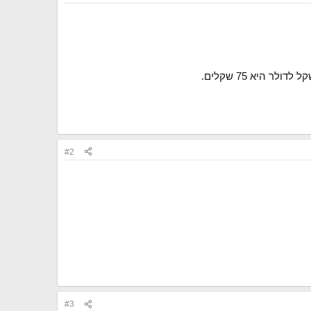
#2
#3