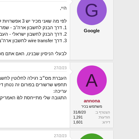
G
י
היי,
ך
לפי מה שאני מכיר יש 3 אפשרויות להפקיד לחשבון באינטרקטיב.
1. דרך הבנק לחשבון ארה"ב - שמרר לי את החיים כשאני מנסה להעביר דולרים לחשבון בארה"ב.
Google
2. דרך הבנק לחשבון ישראלי - העברת שקלים לחשבון הישראלי של אינטרקטיב ישראל, ואז עלות ההמרה משקל לדולר היא 75 שקלים.
3. דרך wire transfer לחשבון ארה"ב - שגובה עמלה של בערך 10% מסכום ההפקדה.
לבעלי הניסיון שבנינו, האם אתם מכ
27/2/23
A
העברת מס״ב רגילה לחלוטין לחשבו
תחפש שרשורים בפורום זה נטחן ד
עריכה:
התגובה שלי מתייחסת לib האמריקאי ולא למתווך הקפריסאי, סורי לא ראיתי את הכותרת.
annona
משתמש בכיר
הצטרף ב
31/8/20
הודעות
1,291
דירוג
1,601
27/2/23