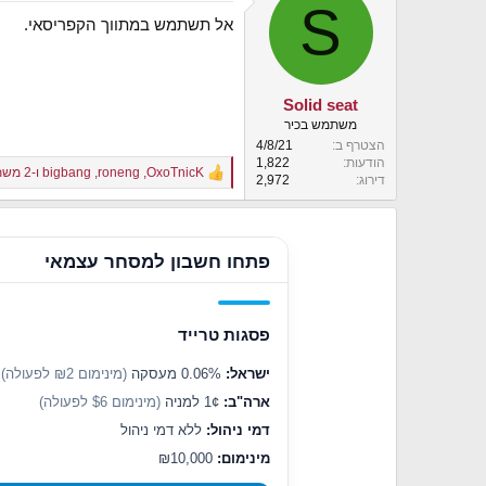
S
אל תשתמש במתווך הקפריסאי.
Solid seat
משתמש בכיר
הצטרף ב
4/8/21
הודעות
1,822
OxoTnicK
,
roneng
,
bigbang
ו-2 משתמשים נוספים
R
דירוג
2,972
e
a
c
t
פתחו חשבון למסחר עצמאי
i
o
n
s
פסגות טרייד
:
ישראל:
0.06% מעסקה
(מינימום ₪2 לפעולה)
ארה"ב:
1¢ למניה
(מינימום $6 לפעולה)
דמי ניהול:
ללא דמי ניהול
מינימום:
₪10,000