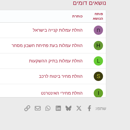
נושאים דומים
פותח
כותרת
הנושא
ח
הוזלת עמלות קנייה בישראל
H
הוזלת עמלות בעת פתיחת חשבון מסחר
L
הוזלת עמלות בתיק ההשקעות
S
הוזלת מחיר ביטוח לרכב
I
הוזלת מחירי האינטרנט
X
פייסבוק
Bluesky
LinkedIn
WhatsApp
דואר אלקטרוני
הוסף קישור
שתפו:
מ
הוזלת צריכת חשמל של מיזוג מרכזי בדירה שכו
N
הוזלת דמי ניהול קרן פנסיה לאחר פרישה