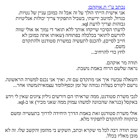
נכתב ע"י ת.אוקהם:
אני אישית הייתי הולך על זה אבל זה כמובן עניין של נטיות.
בגדול, למיטב ידיעתי, בשביל התפקיד צריך יכולות אנליטיות
גבוהות וצריך לדעת sql.
לדעתי הסיכוי שייקחו אותך ללא תואר די נמוך אז אולי שווה
להרשם לתואר בכלכלה בפתוחה (שאותו אתה כמובן לא
חייב לסיים), להכנס לתעשיה במשרת סטודנט ולהתקדם
משם.
לחץ כדי להרחיב...
תודה מר אוקהם.
נראה שלשם הרוח באמת נושבת.
השאלה עכשיו איך אני מתקדם עם זה, ואיך אני נכנס למשרה הראשונה.
נרשם לקורס בעלות גבוהה של זמן וכסף/לומד עצמאית/משהו אחר...
לגבי משרת סטודנט, ממה שראיתי הם דורשים גיליון ציונים שאין לי וידע
באקסל (כנראה שהכוונה למשהו עמוק ממה שאני מכיר) או ב-sql.
אולי משרת סטודנט זאת באמת הדרך היחידה לדרוך בתעשייה ומשם
בתקווה להתקדם לתפקיד מלא.
שוב תודה רבה לכל מי שקרא וכתב, השקיע בי מהזמן והקשב שלו. זה לא
מובן מאליו בכלל.