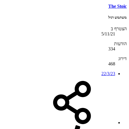
The Stoic
משתמש רגיל
הצטרף ב
5/11/21
הודעות
334
דירוג
468
22/3/23