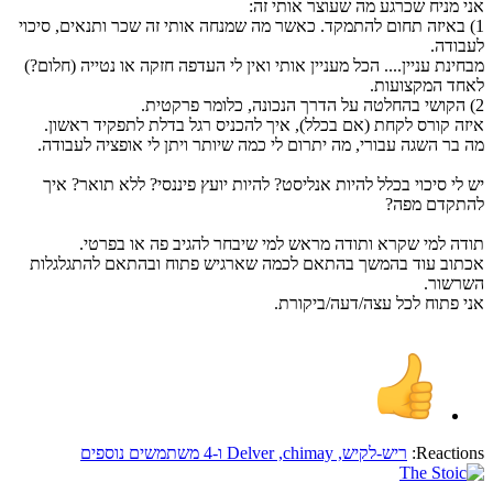
אני מניח שכרגע מה שעוצר אותי זה:
1) באיזה תחום להתמקד. כאשר מה שמנחה אותי זה שכר ותנאים, סיכוי
לעבודה.
מבחינת עניין.... הכל מעניין אותי ואין לי העדפה חזקה או נטייה (חלום?)
לאחד המקצועות.
2) הקושי בהחלטה על הדרך הנכונה, כלומר פרקטית.
איזה קורס לקחת (אם בכלל), איך להכניס רגל בדלת לתפקיד ראשון.
מה בר השגה עבורי, מה יתרום לי כמה שיותר ויתן לי אופציה לעבודה.
יש לי סיכוי בכלל להיות אנליסט? להיות יועץ פיננסי? ללא תואר? איך
להתקדם מפה?
תודה למי שקרא ותודה מראש למי שיבחר להגיב פה או בפרטי.
אכתוב עוד בהמשך בהתאם לכמה שארגיש פתוח ובהתאם להתגלגלות
השרשור.
אני פתוח לכל עצה/דעה/ביקורת.
Reactions:
ריש-לקיש
,
chimay
,
Delver
ו-4 משתמשים נוספים