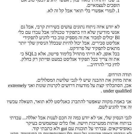
הופכים לעצמאיים.
1. לגמרי אפשרי בלי תואר אבל קל זה לא.
לא יודע איזה ניתוח נתונים עושים בשירות קרבי, אבל גם
אנשי מודיעין שלא היו בתפקיד טכנולוגי אבל עבדו עם כלי
BI יכולים למכור את זה מספיק טוב כדי להגיע לתפקידי
אנליסט סבירים. אבל יכול להיות שבכלל הניסיון שלך יותר
מתאים לתפקיד של פרודקט.
בכל אופן, לא הייתי מתחיל בלימוד פייטון, אלא בSQL כי
את זה צריך בכל תפקיד אנליסט כמעט ופייתון רק בחלק.
לחץ כדי להרחיב...
תודה הורדוס.
אתה מחזק את ההבנה שיש לי לגבי שלושת המסלולים.
אכן, הסתכלתי קצת על מודעות דרושים לקרנות שונות ואני extremely
under qualified .
אני באמת מקווה שאפשר להתברג כאנליסט ללא תואר, השאלה עכשיו
זה איך להגיע לשם.
לגבי הנסיון שלי, אני לא יודע כמה זה חכם לענות אבל יאללה... עבדתי
בניתוח אותות ממערכות חישה. אלו כלים שמשמשים בעיקר
גאופיסיקאים. עבדתי על תוכנות עם gui ולא כתבתי קוד.
לא עבדתי באופן מקצועי על שום כלי שמשתמשים בו בתעשייה, פרט