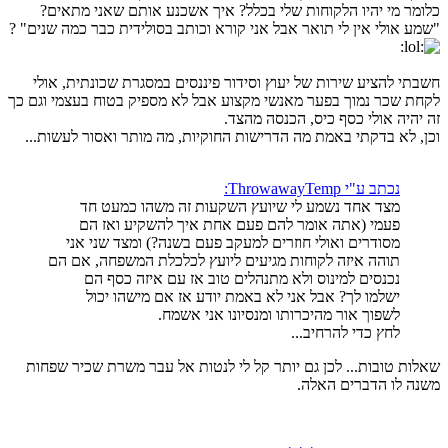
כלומר מי יהיו הלקוחות שלי בכלל? איך אשכנע אותם שאני מתאים?
"שמע אולי אין לי תואר אבל אני קורא וכותב בסולידית כבר כמה שנים" ?
חשבתי להציע שירות של יעוץ וסידור פיננסים במסגרת שכונתית, אולי
לקחת שכר נמוך בפער מאנשי מקצוע אבל לא מספיק בטוח בעצמי וגם כך
זה יהיה אולי כסף כיס, הכנסה מהצד.
וכן, לא בדקתי באמת מה הדרישות החוקיות, מה מותר ואסור לעשות...
נכתב ע"י ThrowawayTemp:
מצד אחד נשמע לי שיועץ השקעות זה משהו כמעט חד
פעמי (אתה אומר להם פעם אחת איך להשקיע ואז הם
מסודרים ואולי חוזרים למעקב פעם בשנה?) ומצד שני אני
תוהה איזה לקוחות מגיעים ליועץ לכלכלת המשפחה, אם הם
נכנסים למינוס ולא מתנהלים טוב אז עם איזה כסף הם
ישלמו לך? אבל אני לא באמת יודע אז אם מישהו יכול
לשפוך אור מהיכרותו ומנסיונו אני אשמח.
לחץ כדי להרחיב...
שאלות טובות... לכן גם יותר קל לי לנטות אל עבר משרת שכיר שפחות
משנה לו הדברים האלה.