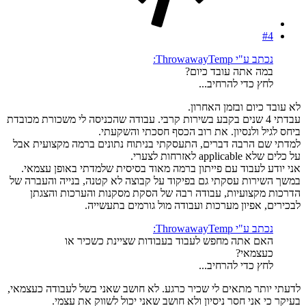
#4
נכתב ע"י ThrowawayTemp:
במה אתה עובד כיום?
לחץ כדי להרחיב...
לא עובד כיום ובזמן האחרון.
עבדתי 4 שנים בקבע בשירות קרבי. עבודה שהכניסה לי משכורת מכובדת
ביחס לגיל ולנסיון. את רוב הכסף חסכתי והשקעתי.
למדתי שם הרבה דברים, התעסקתי בניתוח נתונים ברמה מקצועית אבל
על כלים שלא applicable לאזרחות לצערי.
אני יודע לעבוד עם פייתון ברמה מאוד בסיסית שלמדתי באופן עצמאי.
במשך השירות עסקתי גם בפיקוד על קבוצה לא קטנה, בנייה והעברה של
הדרכות מקצועיות, עבודה רבה של הסקת מסקנות והערכות והצגתן
לבכירים, אפיון מערכות ועבודה מול גורמים בתעשייה.
נכתב ע"י ThrowawayTemp:
האם אתה מחפש לעבוד בעבודות שציינת כשכיר או
כעצמאי?
לחץ כדי להרחיב...
לדעתי יותר מתאים לי שכיר כרגע. לא חושב שאני בשל לעבודה כעצמאי,
בעיקר כי אני חסר ניסיון ולא חושב שאני יכול לשווק את עצמי.