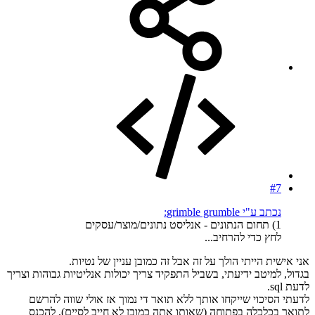
#7
נכתב ע"י grimble grumble:
1) תחום הנתונים - אנליסט נתונים/מוצר/עסקים
לחץ כדי להרחיב...
אני אישית הייתי הולך על זה אבל זה כמובן עניין של נטיות.
בגדול, למיטב ידיעתי, בשביל התפקיד צריך יכולות אנליטיות גבוהות וצריך
לדעת sql.
לדעתי הסיכוי שייקחו אותך ללא תואר די נמוך אז אולי שווה להרשם
לתואר בכלכלה בפתוחה (שאותו אתה כמובן לא חייב לסיים), להכנס