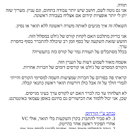
תודה.
אני גם נוטה לשם, חושב שיש יותר עבודה בתחום, וגם עניין. מעריך שזה
יתן לי יותר אופציות קידום אם אצליח בעבודה ראשונה.
השאלה זה איך מגיעים לאותה משרה ראשונה ללא תואר או נסיון.
אני בדיוק מתלבט האם לקחת קורס של ג'ולט במסלול הזה.
חושש שזאת השקעה של כסף וזמן רב שיכולה להתברר בסוף כחסרת
ערך.
בכלל מסתכלים על תעודת גמר של קורס כזה בתעשייה?
אשמח מאוד לשמוע דעות על העניין הזה.
הקורס המסוים של ג'ולט או קורסים דומים של חברות אחרות.
קראתי פה בפורום על חברות שמציעות השמה למסיימי הקורס והייתי
לגמרי הולך על זה אבל כולן דורשות תואר ראשון כתנאי קבלה.
לא הצלחתי עד כה לברר האם יש לקורס ערך בעיני מגייסים.
שכן, אני יכול ללמוד את הכישורים גם בחינם באופן עצמאי באינטרנט.
נכתב ע"י הורדוס:
3. לא סביר להתברג בקרן השקעות בלי תואר, אולי VC
אחרי תפקיד ראשון אחר בהייטק.
2. שכר התחלתי מאוד נמוך, אפשר להגיע לכסף טוב אם