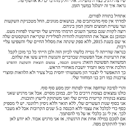
שירצה להגיב בצורה מועילה. אולי חלק מהדברים לא אחשוף פה.
נראה איך זה יתגלגל במשך הזמן.
אתחיל בתודה לפורום.
למדתי אין סוף מהכותבים פה, בנושאים מגוונים, החל מטכניקת השקעות
ועד עשיית חמוצים והמון המון ביניהם.
רוצה לקוות שגם במשך השנים תרמתי מהידע שלי וסייעתי לפחות מעט.
וכמובן גם אנצל את ההזדמנות להודות לסולידית שקריאת הטקסטים שלה
אי שם בשנת 2015, ללא ספק שינתה את מסלול החיים שלי והשפיעו עליי
רבות.
כנראה שהייתה לי נטייה כלשהי לכיוון הזה ולכן הייתי כל כך מוכן לקבל
את הרעיונות אבל הפשטות שבדברים והנגשת הידע עשו את שלהם.
המשוואה הפשוטה הזאת:
מיקסום הכנסה, צמצום הוצאות והשקעת ההפרש
הולכת איתי מאז ותמיד יושבת מאחורי הראש.
כך התאפשר לי לצבור הון משמעותי יחסית בגיל צעיר ולא הלוואות ומוצרי
צרכנות כמו רוב בני המחזור שלי.
והרי לסיבה שדחפה אותי לפתוח יומן מסע סוף סוף.
כולנו נמצאים בצומת דרכים כל יום, במובן מסוים. אבל אני מרגיש שאני
נמצא בנקודה קריטית בחיים שלי ואני משתוקק לייעוץ ותובנות.
אני בסוף שנות העשרים שלי, ללא תואר וללא ניסיון רלוונטי. יש לי מספיק
כסף כדי לכלכל את עצמי ללא הכנסה ב-5 שנים הקרובות אבל לא מעבר
לכך. אין לי גב כלכלי או על מי להסתמך.
אם לסכם במילה אחת את הרגשתי, אז אני מרגיש אבוד. לא יודע לאן
ואיך להתקדם מפה.