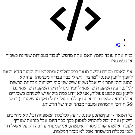
#2
במה אתה עובד כיום? האם אתה מחפש לעבוד בעבודות שציינת כשכיר
או כעצמאי?
אני האמת מסיים עכשיו תואר בפסיכולוגיה ומתלבט מה הצעד הבא והאם
להפוך ליועץ פיננסי "מהצד" (יש לי כבר עבודה מכניסה), עוד לא
התעמקתי יותר מדי אבל נשמע שיש שני סוגי רשיונות מבחינת הרשות
לני"ע, יועץ השקעות שרשאי לייעץ ומנהל תיקי השקעות שרשאי גם
לייעץ וגם לבצע פעולות, אני לא יודע כמה ביקוש יש לשניהם כשכירים
אבל כנראה שאם כבר אז עדיף ללכת על מנהל תיקי ההשקעות (דורש
6/9 חודשי התמחות ומעבר מבחני יסוד של הרשות).
כל השאר - יועץ/מתכנן פיננסי, יועץ לכלכלת המשפחה וכו', לא מחייבים
רישיון ואתה יכול להתחיל לעסוק בכך כבר היום אבל כנראה שעדיף
לעבור איזשהו קורס מסודר איפשהו, אני שמעתי עד כה רק על אש-לידור
לגבי כלכלת המשפחה אבל לא מכיר המלצות.