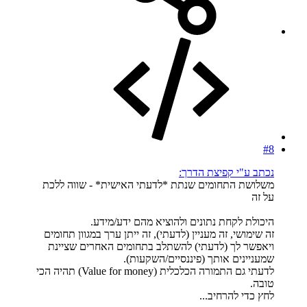
#8
נכתב ע"י קפיצת הדרך:
משלושת התחומים שנתת *לדעתי האישית* - שווה ללכת
על זה
היכולת לקחת נתונים ולהוציא מהם ידע/מידע.
זה שימושי, זה מעניין (לדעתי), זה ייתן ערך במגוון תחומים
ויאפשר לך (לדעתי) להשתלב בתחומים האחרים שציינת
שמעניינים אותך (פיננסיים/השקעות).
לדעתי גם התמורה הכלכלית (Value for money) תהיה הכי
טובה.
לחץ כדי להרחיב...