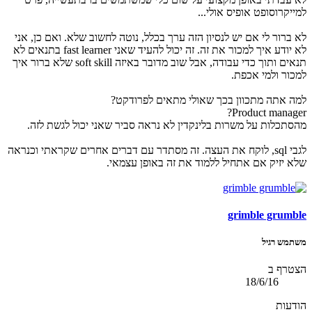
למייקרוסופט אופיס אולי...
לא ברור לי אם יש לנסיון הזה ערך בכלל, נוטה לחשוב שלא. ואם כן, אני
לא יודע איך למכור את זה. זה יכול להעיד שאני fast learner בתנאים לא
תנאים ותוך כדי עבודה, אבל שוב מדובר באיזה soft skill שלא ברור איך
למכור ולמי אכפת.
למה אתה מתכוון בכך שאולי מתאים לפרודקט?
Product manager?
מהסתכלות על משרות בלינקדין לא נראה סביר שאני יכול לגשת לזה.
לגבי sql, לוקח את העצה. זה מסתדר עם דברים אחרים שקראתי וכנראה
שלא יזיק אם אתחיל ללמוד את זה באופן עצמאי.
grimble grumble
משתמש רגיל
הצטרף ב
18/6/16
הודעות