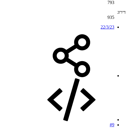
793
דירוג
935
22/3/23
#9