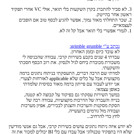
3. לא סביר להתברג בקרן השקעות בלי תואר, אולי VC אחרי תפקיד
ראשון אחר בהייטק.
2. שכר התחלתי מאוד נמוך, אפשר להגיע לכסף טוב אם הופכים
לעצמאיים.
1. לגמרי אפשרי בלי תואר אבל קל זה לא.
נכתב ע"י grimble grumble:
לא עובד כיום ובזמן האחרון.
עבדתי 4 שנים בקבע בשירות קרבי. עבודה שהכניסה לי
משכורת מכובדת ביחס לגיל ולנסיון. את רוב הכסף חסכתי
והשקעתי.
למדתי שם הרבה דברים, התעסקתי בניתוח נתונים ברמה
מקצועית אבל על כלים שלא applicable לאזרחות לצערי.
אני יודע לעבוד עם פייתון ברמה מאוד בסיסית שלמדתי
באופן עצמאי.
במשך השירות עסקתי גם בפיקוד על קבוצה לא קטנה,
בנייה והעברה של הדרכות מקצועיות, עבודה רבה של
הסקת מסקנות והערכות והצגתן לבכירים, אפיון מערכות
ועבודה מול גורמים בתעשייה.
לחץ כדי להרחיב...
לא יודע איזה ניתוח נתונים עושים בשירות קרבי, אבל גם אנשי מודיעין
שלא היו בתפקיד טכנולוגי אבל עבדו עם כלי BI יכולים למכור את זה