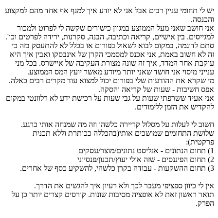
יש לי תחומי עניין רבים אבל אני לא יודע איך למנף אף אחד מהם למקצוע
והכנסה.
אני חושב שאני מעל הממוצע במגוון כישורים שקשה לי לפרוט ולמכור
למגייסים. בין אישיים, קריאה וכתיבה, הבנה, סקרנות, ירידה לפרטים וכו'.
סתם לדוגמה, במקום לבוא לשאול בפורום או בכלל לא להתעסק בזה כי
זה לא חשוב באמת, אני אכנס למסמכי הקרן של אינבסקו ואבין איך היא
עוקבת אחר המדד, איך זה שונה מצורת העקיבה של איישרס. בכל מני
ענייני מיסוי אני חושד שאני יותר מיודע מאשר יועץ המס הממוצע.
מי שקרא את ההודעות שלי בפורום יכול למצוא עוד מקרים רבים כאלה.
אפס חשיבות - שעות של קריאה והסקה.
אני אעיד ששרפתי שעות על גבי שעות על רכישת ידע לא רלוונטי במקום
להקדיש את הזמן ללימודים.
חשוב לי לעלות על מסלול קריירה כלשהו וזה מה שמנחה אותי כרגע.
שלושת התחומים שמושכים אותי(בהכללה ככותרת וללא תכנית
פרקטית):
1) תחום הנתונים - אנליסט נתונים/מוצר/עסקים
2) תחום הפיננסים - שזה אולי יעוץ/תכנון/פנסיוני
3) תחום ההשקעות - עבודה בקרן כלשהי, להשקיע כסף של אחרים.
אין לי כיוון ספציפי מעבר לכך ולא רעיון איך להגשים את הדרך.
תואר ראשון זאת לא אופציה מסיבות שונות. קורסים קצרים יותר כן על
הפרק.