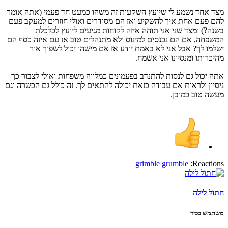
מצד אחד נשמע לי שיועץ השקעות זה משהו כמעט חד פעמי (אתה אומר
להם פעם אחת איך להשקיע ואז הם מסודרים ואולי חוזרים למעקב פעם
בשנה?) ומצד שני אני תוהה איזה לקוחות מגיעים ליועץ לכלכלת
המשפחה, אם הם נכנסים למינוס ולא מתנהלים טוב אז עם איזה כסף הם
ישלמו לך? אבל אני לא באמת יודע אז אם מישהו יכול לשפוך אור
מהיכרותו ומנסיונו אני אשמח.
אתה יכול גם לנסות להתנדב בפעמונים כמלווה משפחות ואולי לצבור כך
ניסיון ולראות אם עבודה כזאת יכולה להתאים לך. זה כולל גם הכשרה וגם
מעשה טוב כמובן.
grimble grumble
Reactions:
חתול לילה
משתמש בכיר