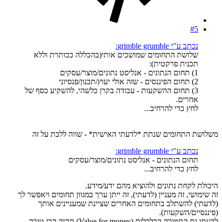
#5
נכתב ע"י grimble grumble:
שלושת התחומים שמושכים אותי(בהכללה ככותרת וללא
תכנית פרקטית):
1) תחום הנתונים - אנליסט נתונים/מוצר/עסקים
2) תחום הפיננסים - שזה אולי יעוץ/תכנון/פנסיוני
3) תחום ההשקעות - עבודה בקרן כלשהי, להשקיע כסף של
אחרים.
לחץ כדי להרחיב...
משלושת התחומים שנתת *לדעתי האישית* - שווה ללכת על זה
נכתב ע"י grimble grumble:
תחום הנתונים - אנליסט נתונים/מוצר/עסקים
לחץ כדי להרחיב...
היכולת לקחת נתונים ולהוציא מהם ידע/מידע.
זה שימושי, זה מעניין (לדעתי), זה ייתן ערך במגוון תחומים ויאפשר לך
(לדעתי) להשתלב בתחומים האחרים שציינת שמעניינים אותך
(פיננסיים/השקעות).
לדעתי גם התמורה הכלכלית (Value for money) תהיה הכי טובה.