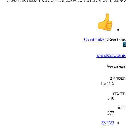
לאינבסקו תשואה עודפת של 0.3%, אבל קשה מאוד לכמת את הסיכון.
Overthinker
Reactions:
א
אופסשםמשתמש
משתמש רגיל
הצטרף ב
15/4/15
הודעות
540
דירוג
377
27/7/23