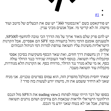
#1
יש פודקאסט בשם "אינבסטור 360" יש שם את הבעלים של מיטב ועוד
מישהו. זה לא קריטי מי. אבל אנשים מביני עניין.
יש להם פרק שלם מאוד ארוך על מה הדרך הכי טובה להחשף לSP500,
ולטענתם אומנם הדמי ניהול בתעודה כמו SPY הם אפסיים, אבל הקרנות
הישראליות משיגות עליו תשואה עודפת למרות דמי הניהול הגבוהים
שלהם.
איך ? הן נחשפות דרך חוזים, ואת שאר הכסף משקיעות בסיכון אפסי
ומקבלות עליו תשואה. בנוסף לאור העובדה שגידור כנגד הדולר עולה
כסף, אז מי שלא מגדר נגד הדולר, מרוויח כסף. אז הקרנות הלא מגודרות,
מקבלות עוד תשואה מעבר.
יצאתי יחסית מבולבל מהפרק הזה, הוא עמוס בפרטים טכניים. אני מניח
שאני לא היחיד ששמע את זה, מישהו יודע לעשות בזה סדר ?
בסופו של דבר הייתי שמח לפתוח בtrading view את הSPY מול הנכס
הרלוונטי הישראלי ולראות שבאמת הם צודקים ושהם נותנים תשואה
עודפת, אבל אני לא בטוח שאני יודע מי הנכס.