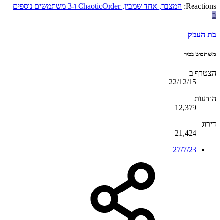
Reactions:
המצבר
,
אחד שמבין
,
ChaoticOrder
ו-3 משתמשים נוספים
ב
בת העמק
משתמש בכיר
הצטרף ב
22/12/15
הודעות
12,379
דירוג
21,424
27/7/23