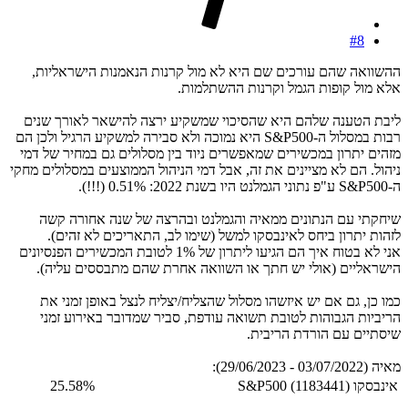
#8
ההשוואה שהם עורכים שם היא לא מול קרנות הנאמנות הישראליות,
אלא מול קופות הגמל וקרנות ההשתלמות.
ליבת הטענה שלהם היא שהסיכוי שמשקיע ירצה להישאר לאורך שנים
רבות במסלול ה-S&P500 היא נמוכה ולא סבירה למשקיע הרגיל ולכן הם
מזהים יתרון במכשירים שמאפשרים ניוד בין מסלולים גם במחיר של דמי
ניהול. הם לא מציינים את זה, אבל דמי הניהול הממוצעים במסלולים מחקי
ה-S&P500 ע"פ נתוני הגמלנט היו בשנת 2022: 0.51% (!!!).
שיחקתי עם הנתונים ממאיה והגמלנט ובהרצה של שנה אחורה קשה
לזהות יתרון ביחס לאינבסקו למשל (שימו לב, התאריכים לא זהים).
אני לא בטוח איך הם הגיעו ליתרון של 1% לטובת המכשירים הפנסיונים
הישראליים (אולי יש חתך או השוואה אחרת שהם מתבססים עליה).
כמו כן, גם אם יש איזשהו מסלול שהצליח/יצליח לנצל באופן זמני את
הריביות הגבוהות לטובת תשואה עודפת, סביר שמדובר באירוע זמני
שיסתיים עם הורדת הריבית.
מאיה (03/07/2022 - 29/06/2023):
אינבסקו S&P500 (1183441)
25.58%