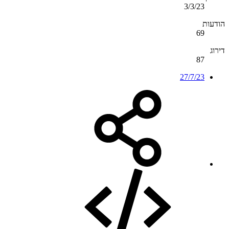
3/3/23
הודעות
69
דירוג
87
27/7/23