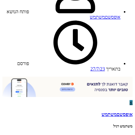
פותח הנושא
אופסשםמשתמש
פורסם
בתאריך
27/7/23
א
אופסשםמשתמש
משתמש רגיל