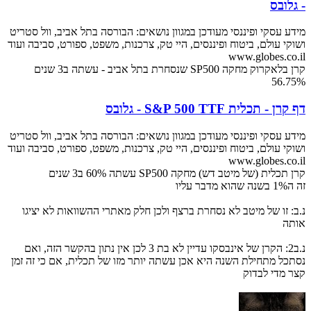
- גלובס
מידע עסקי ופיננסי מעודכן במגוון נושאים: הבורסה בתל אביב, וול סטריט
ושוקי עולם, ביטוח ופיננסים, היי טק, צרכנות, משפט, ספורט, סביבה ועוד
www.globes.co.il
קרן בלאקרוק מחקה SP500 שנסחרת בתל אביב - עשתה ב3 שנים
56.75%
דף קרן - תכלית S&P 500 TTF - גלובס
מידע עסקי ופיננסי מעודכן במגוון נושאים: הבורסה בתל אביב, וול סטריט
ושוקי עולם, ביטוח ופיננסים, היי טק, צרכנות, משפט, ספורט, סביבה ועוד
www.globes.co.il
קרן תכלית (של מיטב דש) מחקה SP500 עשתה 60% ב3 שנים
זה ה1% בשנה שהוא מדבר עליו
נ.ב: זו של מיטב לא נסחרת ברצף ולכן חלק מאתרי ההשוואות לא יציגו
אותה
נ.ב2: הקרן של אינבסקו עדיין לא בת 3 לכן אין נתון בהקשר הזה, ואם
נסתכל מתחילת השנה היא אכן עשתה יותר מזו של תכלית, אם כי זה זמן
קצר מדי לבדוק