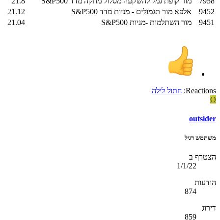
7958
מור קופת גמל להשקעה מסלול מחקה מדד S&P500
21.8
9452
אלפא מור תגמולים - מניות מדד S&P500
21.12
9451
מור השתלמות -מניות S&P500
21.04
Reactions:
חתול לילה
O
outsider
משתמש רגיל
הצטרף ב
1/1/22
הודעות
874
דירוג
859