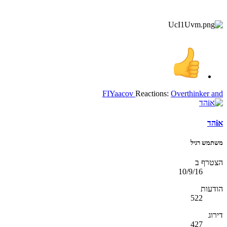
FIYaacov
Reactions:
Overthinker
and
אiהד
משתמש רגיל
הצטרף ב
10/9/16
הודעות
522
דירוג
427