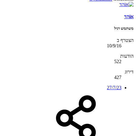
אiהד
משתמש רגיל
הצטרף ב
10/9/16
הודעות
522
דירוג
427
27/7/23