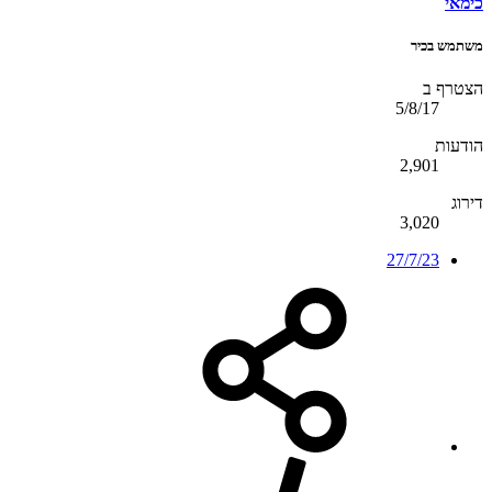
כימאי
משתמש בכיר
הצטרף ב
5/8/17
הודעות
2,901
דירוג
3,020
27/7/23