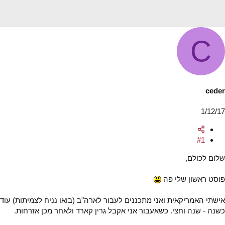
ה
ם
נ
ב
ו
ת
ש
א
א
C
ר
י
ך
ceder
1/12/17
#1
שלום לכולם,
פוסט ראשון שלי פה
אישתי האמריקאית ואני מתכננים לעבור לארה"ב (בואו נניח לצמיתות) עוד
כשנה - שנה וחצי. כשאעבור אני אקבל גרין קארד ולאחר מכן אזרחות.