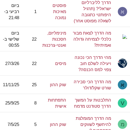
הדרך לליברליזם
פוסטים
ביום
ישראלי? (תרגיל
א
מאיכות
1
רביעי ב-
היפותטי כתגובה
נמוכה
21:48
לשאלה מפוסט אחר)
מה הדרך לצאת מבור
מינימליזם,
ביום
כלכלי לצמיחה גדולה
חסכנות
22
שלישי ב-
ואמיתית?
ואנטי-צרכנות
00:55
מהי הדרך הכי נכונה
ויעילה לשלם חוב
מיסים
22
27/3/26
צפוי למס הכנסה?
מה הדרך הכי סבירה
א
שוק ההון
25
11/11/25
שורט שקל/דולר
התלבטות על המשך
התפתחות
V
25/9/25
8
הדרך סטודנט מדמח
אישית
מה הדרך המומלצת
מ
להיחשף לשווקים
שוק ההון
5
7/5/25