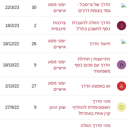
הדרך של גרימבל -
יומני מסע
22/3/23
30
גמד בצומת דרכים
אישיים
הדרך הזולה להעברת
צרכנות
נ
18/2/23
2
כסף לחשבון בחו"ל
פיננסית
יומני מסע
תיעוד הדרך
26
18/12/22
אישיים
התייעצות | תחילת
יומני מסע
ח
הדרך עם סכום כסף
9
18/10/22
אישיים
משמעותי
יומני מסע
A
זוג באמצע הדרך
27
2/10/22
אישיים
מהי הדרך
D
האופטימלית להחליף
שוק ההון
9
27/9/22
קרן אחת באחרת?
מהי הדרך הזולה