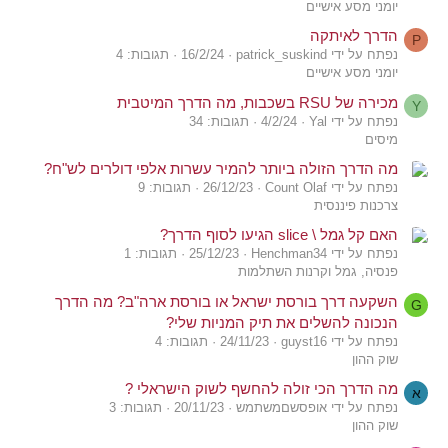
יומני מסע אישיים
הדרך לאיתקה
P
נפתח על ידי patrick_suskind
16/2/24
תגובות: 4
יומני מסע אישיים
מכירה של RSU בשכבות, מה הדרך המיטבית
Y
נפתח על ידי Yal
4/2/24
תגובות: 34
מיסים
מה הדרך הזולה ביותר להמיר עשרות אלפי דולרים לש"ח?
נפתח על ידי Count Olaf
26/12/23
תגובות: 9
צרכנות פיננסית
האם קל גמל \ slice הגיעו לסוף הדרך?
נפתח על ידי Henchman34
25/12/23
תגובות: 1
פנסיה, גמל וקרנות השתלמות
השקעה דרך בורסת ישראל או בורסת ארה"ב? מה הדרך
G
הנכונה להשלים את תיק המניות שלי?
נפתח על ידי guyst16
24/11/23
תגובות: 4
שוק ההון
מה הדרך הכי זולה להחשף לשוק הישראלי ?
א
נפתח על ידי אופסשםמשתמש
20/11/23
תגובות: 3
שוק ההון