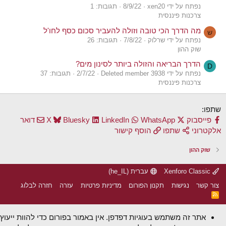
נפתח על ידי xen20
8/9/22
תגובות: 1
צרכנות פיננסית
מה הדרך הכי טובה וזולה להעביר סכום כסף לחו'ל
ש
נפתח על ידי שרלוק
7/8/22
תגובות: 26
שוק ההון
הדרך הבריאה והזולה ביותר לסינון מים?
D
נפתח על ידי Deleted member 3938
2/7/22
תגובות: 37
צרכנות פיננסית
שתפו:
פייסבוק
WhatsApp
LinkedIn
Bluesky
X
דואר
אלקטרוני
שתפו
הוסף קישור
שוק ההון
Xenforo Classic
עברית (he_IL)
צור קשר
נגישות
תקנון הפורום
מדיניות פרטיות
עזרה
חזרה לבלוג
R
S
S
אתר זה משתמש בעוגיות דפדפן. אין באמור בפורום כדי להוות ייעוץ