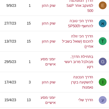
הדרך המומלצת
E
למעקב אחר S&P
שוק ההון
1
9/9/23
500
הדרך הכי טובה
א
שוק ההון
15
27/7/23
להחשף לSP500
הדרך הכי זולה
T
להכנס (שואל בשביל
שוק ההון
15
13/7/23
אחיין)
בתחילת הדרך,
יומני מסע
G
מבולבל מרוב רעשי
1
29/5/23
אישיים
רקע
הדרך הנכונה
I
להשקעה בקרן
שוק ההון
3
17/4/23
נאמנות
יומני מסע
ע
הדרך שלי
13
15/4/23
אישיים