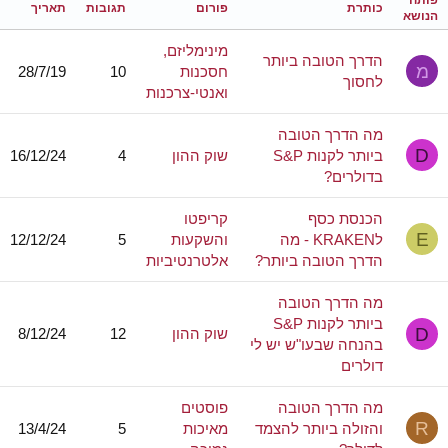
פותח
כותרת
פורום
תגובות
תאריך
הנושא
מינימליזם,
הדרך הטובה ביותר
מ
חסכנות
10
28/7/19
לחסוך
ואנטי-צרכנות
מה הדרך הטובה
D
ביותר לקנות S&P
שוק ההון
4
16/12/24
בדולרים?
הכנסת כסף
קריפטו
E
לKRAKEN - מה
והשקעות
5
12/12/24
הדרך הטובה ביותר?
אלטרנטיביות
מה הדרך הטובה
ביותר לקנות S&P
D
שוק ההון
12
8/12/24
בהנחה שבעו"ש יש לי
דולרים
מה הדרך הטובה
פוסטים
R
והזולה ביותר להצמד
מאיכות
5
13/4/24