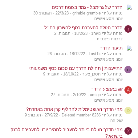
הדרך של גרימבל - גמד בצומת דרכים
נפתח על ידי grimble grumble
22/3/23
תגובות: 30
יומני מסע אישיים
הדרך הזולה להעברת כסף לחשבון בחו"ל
נ
נפתח על ידי נועה1
18/2/23
תגובות: 2
צרכנות פיננסית
תיעוד הדרך
נפתח על ידי Last1k
18/12/22
תגובות: 26
יומני מסע אישיים
התייעצות | תחילת הדרך עם סכום כסף משמעותי
ח
נפתח על ידי חסכן_צעיר
18/10/22
תגובות: 9
יומני מסע אישיים
זוג באמצע הדרך
A
נפתח על ידי amigo
2/10/22
תגובות: 27
יומני מסע אישיים
מהי הדרך האופטימלית להחליף קרן אחת באחרת?
D
נפתח על ידי Deleted member 8236
27/9/22
תגובות: 9
שוק ההון
מהי הדרך הזולה ביותר להעביר להמיר יורו ולהעבירם לבנק
X
בישראל?