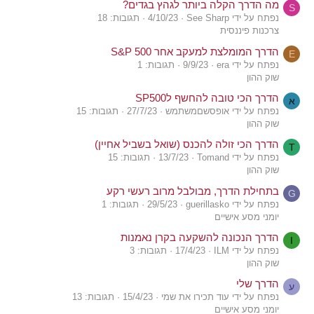
מה הדרך הקלה ביותר לגהץ בגדים?
S
נפתח על ידי See Sharp
4/10/23
תגובות: 18
צרכנות פיננסית
הדרך המומלצת למעקב אחר S&P 500
E
נפתח על ידי era
9/9/23
תגובות: 1
שוק ההון
הדרך הכי טובה להחשף לSP500
א
נפתח על ידי אופסשםמשתמש
27/7/23
תגובות: 15
שוק ההון
הדרך הכי זולה להכנס (שואל בשביל אחיין)
T
נפתח על ידי Tomand
13/7/23
תגובות: 15
שוק ההון
בתחילת הדרך, מבולבל מרוב רעשי רקע
G
נפתח על ידי guerillasko
29/5/23
תגובות: 1
יומני מסע אישיים
הדרך הנכונה להשקעה בקרן נאמנות
I
נפתח על ידי ILM
17/4/23
תגובות: 3
שוק ההון
הדרך שלי
ע
נפתח על ידי עוד תכירו את שמי
15/4/23
תגובות: 13
יומני מסע אישיים