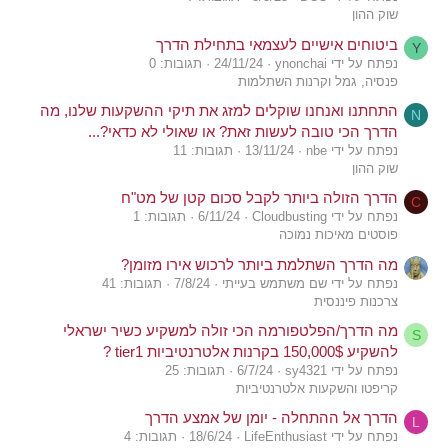
שוק ההון
ביטוחים אישיים לעצמאי בתחילת הדרך
Y
נפתח על ידי ynonchai
24/11/24
תגובות: 0
פנסיה, גמל וקרנות השתלמות
התחתנו ואנחנו שוקלים למזג את תיקי ההשקעות שלנו, מה
N
הדרך הכי טובה לעשות זאת? או שאולי לא כדאי?...
נפתח על ידי nbe
13/11/24
תגובות: 11
שוק ההון
הדרך הזולה ביותר לקבל סכום קטן של מט"ח
C
נפתח על ידי Cloudbusting
6/11/24
תגובות: 1
פוסטים מאיכות נמוכה
מה הדרך השתלמת ביותר לרכוש אירו מזומן?
נפתח על ידי שם משתמש בעייתי
7/8/24
תגובות: 41
צרכנות פיננסית
מה הדרך/הפלטפורמה הכי זולה למשקיע כשיר ישראלי
S
להשקיע 150,000$ בקרנות אלטרנטיביות tier1 ?
נפתח על ידי sy4321
6/7/24
תגובות: 25
קריפטו והשקעות אלטרנטיביות
הדרך אל ההתחלה - יומן של אמצע הדרך
L
נפתח על ידי LifeEnthusiast
18/6/24
תגובות: 4