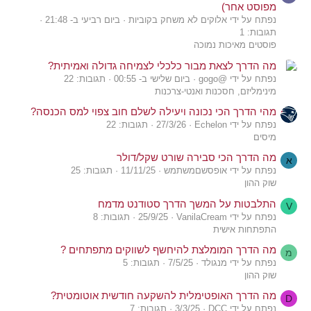
מפוסט אחר)
נפתח על ידי אלוקים לא משחק בקוביות
ביום רביעי ב- 21:48
תגובות: 1
פוסטים מאיכות נמוכה
מה הדרך לצאת מבור כלכלי לצמיחה גדולה ואמיתית?
נפתח על ידי @gogo
ביום שלישי ב- 00:55
תגובות: 22
מינימליזם, חסכנות ואנטי-צרכנות
מהי הדרך הכי נכונה ויעילה לשלם חוב צפוי למס הכנסה?
נפתח על ידי Echelon
27/3/26
תגובות: 22
מיסים
מה הדרך הכי סבירה שורט שקל/דולר
א
נפתח על ידי אופסשםמשתמש
11/11/25
תגובות: 25
שוק ההון
התלבטות על המשך הדרך סטודנט מדמח
V
נפתח על ידי VanilaCream
25/9/25
תגובות: 8
התפתחות אישית
מה הדרך המומלצת להיחשף לשווקים מתפתחים ?
מ
נפתח על ידי מנגולד
7/5/25
תגובות: 5
שוק ההון
מה הדרך האופטימלית להשקעה חודשית אוטומטית?
D
נפתח על ידי DCC
3/3/25
תגובות: 7