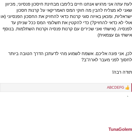
לעת עתה אני מרגיש אנחנו חיים בלימבו מבחינת חיסכון פנסיוני, מכיוון
שאני לא מצליח להבין מה חוקי המס האמריקאי על קרנות חסכון
ישראליות, ומכאן באיזה סוגי קרנות כדאי להחזיק את החסכון הפנסיוני (או
אולי לא כדאי להחזיק?) כדי להקטין את תשלומי המס ככל שניתן עד
לפנסיה. (אישתי ואני שכירים עם קרנות פנסיה וקרנות השתלמות. בנוסף
אישתי גם עצמאית)
לכן, אני פונה אליכם. אשמח לשמוע מהי לדעתכן הדרך הטובה ביותר
לחסוך לפני מעבר לארה"ב?
תודה רבה!
ABCDEFG
R
e
a
c
t
i
o
n
s
TunaGolem
: