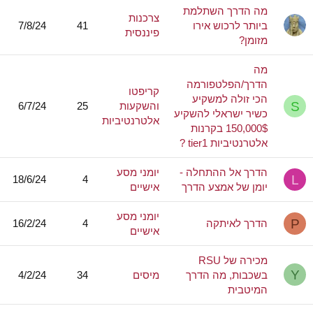
מה הדרך השתלמת
צרכנות
ביותר לרכוש אירו
41
7/8/24
פיננסית
מזומן?
מה
הדרך/הפלטפורמה
קריפטו
הכי זולה למשקיע
S
והשקעות
25
6/7/24
כשיר ישראלי להשקיע
אלטרנטיביות
150,000$ בקרנות
אלטרנטיביות tier1 ?
הדרך אל ההתחלה -
יומני מסע
L
18/6/24
4
יומן של אמצע הדרך
אישיים
יומני מסע
P
הדרך לאיתקה
4
16/2/24
אישיים
מכירה של RSU
Y
בשכבות, מה הדרך
מיסים
34
4/2/24
המיטבית