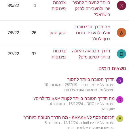
ביותר להעביר להמיר
צרכנות
X
8/9/22
1
יורו ולהעבירם לבנק
פיננסית
בישראל?
מה הדרך הכי טובה
ש
וזולה להעביר סכום
שוק ההון
26
7/8/22
כסף לחו'ל
הדרך הבריאה והזולה
צרכנות
D
2/7/22
37
ביותר לסינון מים?
פיננסית
נושאים דומים
הדרך הטובה ביותר לחסוך
מ
נפתח על ידי מר בחור
28/7/19
תגובות: 10
מינימליזם, חסכנות ואנטי-צרכנות
מה הדרך הטובה ביותר לקנות S&P בדולרים?
D
נפתח על ידי DCC
16/12/24
תגובות: 4
שוק ההון
הכנסת כסף לKRAKEN - מה הדרך הטובה ביותר?
E
נפתח על ידי eladLez
12/12/24
תגובות: 5
קריפטו והשקעות אלטרנטיביות