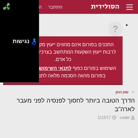
התחבר
הירשם
נגישות
התכנים בפורום אינם מהווים ייעוץ מקצועי מכל סוג,
לרבות ייעוץ השקעות המתחשב בצרכיו המיוחדים של
כל אדם.
השימוש בפורום כפוף
לתנאי השימוש
. עצם השימוש
בפורום מהווה הסכמה מלאה לתנאים אלה.
שוק ההון
הדרך הטובה ביותר לחסוך לפנסיה לפני מעבר
לארה"ב
פ
פ
1/12/17
ceder
ו
ו
ת
ר
ח
ס