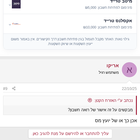
מיטב טרייד
⌄
מינימום לפתיחת חשבון: ₪5,000
אקסלנס טרייד
⌄
מינימום לפתיחת חשבון: ₪10,000
גילוי נאות: האתר מקבל תגמול בגין פתיחת חשבון דרך הקישורים. אין באמור משום
ייעוץ השקעות או שיווק השקעות.
אריקו
א
משתמש רגיל
#9
22/10/25
נכתב ע"י האזרח הקטן:
מבקשים על זה אישור של רואה חשבון?
אכן כך או של יועץ מס
עליך להתחבר או להירשם על מנת להגיב כאן.