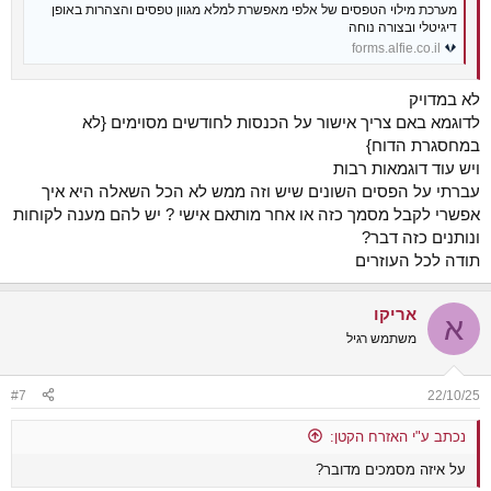
מערכת מילוי הטפסים של אלפי מאפשרת למלא מגוון טפסים והצהרות באופן
דיגיטלי ובצורה נוחה
forms.alfie.co.il
לא במדויק
לדוגמא באם צריך אישור על הכנסות לחודשים מסוימים {לא
במחסגרת הדוח}
ויש עוד דוגמאות רבות
עברתי על הפסים השונים שיש וזה ממש לא הכל השאלה היא איך
אפשרי לקבל מסמך כזה או אחר מותאם אישי ? יש להם מענה לקוחות
ונותנים כזה דבר?
תודה לכל העוזרים
אריקו
א
משתמש רגיל
#7
22/10/25
נכתב ע"י האזרח הקטן:
על איזה מסמכים מדובר?