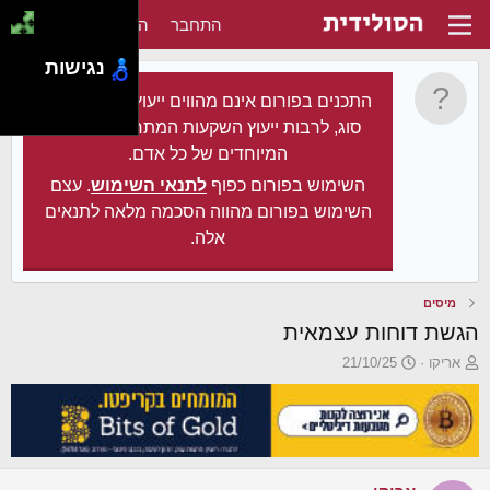
התחבר
הירשם
נגישות
התכנים בפורום אינם מהווים ייעוץ מקצועי מכל
סוג, לרבות ייעוץ השקעות המתחשב בצרכיו
המיוחדים של כל אדם.
השימוש בפורום כפוף
לתנאי השימוש
. עצם
השימוש בפורום מהווה הסכמה מלאה לתנאים
אלה.
מיסים
הגשת דוחות עצמאית
פ
פ
אריקו
21/10/25
ו
ו
ת
ר
ח
ס
ה
ם
נ
ב
ו
ת