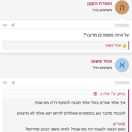
האזרח הקטן
ה
משתמש בכיר
#4
21/10/25
על איזה מסמכים מדובר?
אחד פשוט
R
e
a
אחד פשוט
c
א
t
משתמש רגיל
i
o
n
#5
21/10/25
s
:
נכתב ע"י עידו ג:
איך אלפי עוזרים בזה? אלפי תוכנה להפקת דו"ח מס שנתי.
להבנתי מדובר כאן במסמכים שעלולים לדרוש ייצוג ואלפי לא מייצגים.
@אריקו
האם הכוונה להצגת דוח מס שנתי? לאיזה אישור הבנק מתייחס?