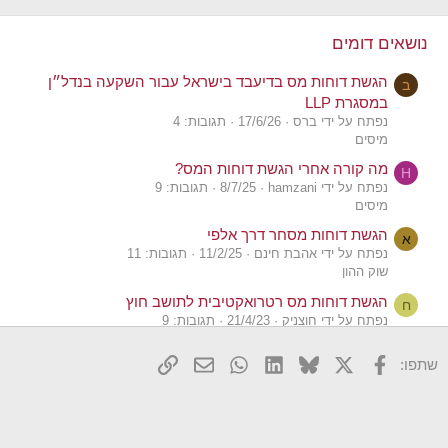
נושאים דומים
הגשת דוחות מס בדיעבד בישראל עבור השקעה בנדל״ן
ב
במסגרת LLP
נפתח על ידי ברס
17/6/26
תגובות: 4
מיסים
מה קורה אחרי הגשת דוחות המס?
H
נפתח על ידי hamzani
8/7/25
תגובות: 9
מיסים
הגשת דוחות מסחר דרך אלפי
א
נפתח על ידי אהבת חינם
11/2/25
תגובות: 11
שוק ההון
הגשת דוחות מס רטרואקטיבית לתושב חוץ
ח
נפתח על ידי חוצניק
21/4/23
תגובות: 9
מיסים
X
פייסבוק
Bluesky
LinkedIn
WhatsApp
דואר אלקטרוני
הוסף קישור
שתפו:
שאלה לגבי הגשת דוחות ובקשה להמלצה
A
נפתח על ידי ace11
2/1/23
תגובות: 23
מיסים
הגשת דוח מס עם ברוקר Alpaca
S