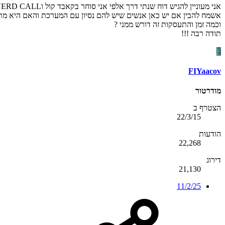
אני מעוניין להגיש דוח שנתי דרך אלפי אני סוחר בקאבד קול וPOOR MAN COVERD CALL ו CASH SECURDE PUT וכמובן בסיס התיק הוא אחזקה לטווח ארוך שעלליו מתבצע קאברד קול .
אשמח להבין אם יש כאן אנשים שיש להם נסיון עם המערכת והאם היא מתאי
וכמה זמן והתעסקות זה דורש ממני ?
תודה רבה !!!
F
FIYaacov
מודרטור
הצטרף ב
22/3/15
הודעות
22,268
דירוג
21,130
11/2/25